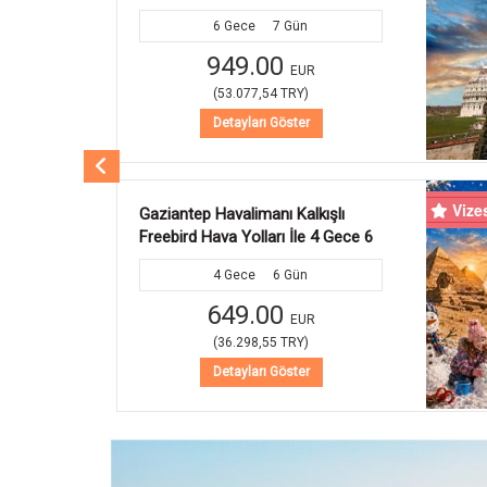
6
Gece
7
Gün
849.00
EUR
(
47.484,54
TRY
)
Detayları Göster
Vize
Gaziantep Havalimanı Kalkışlı
Freebird Hava Yolları İle 5 Gece 6
Gün Çölün Ortasındaki Vaha:
5
Gece
6
Gün
Prestij Dubai Turu Dubai Şehir Turu
Dahil (Kış Dönemi) (724)
849.00
EUR
(
47.484,54
TRY
)
Detayları Göster