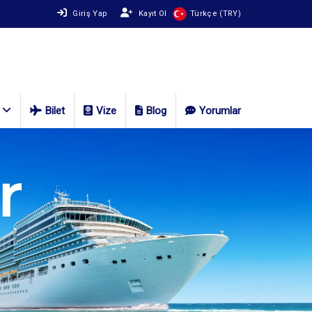
Giriş Yap
Kayıt Ol
Türkçe (TRY)
Bilet
Vize
Blog
Yorumlar