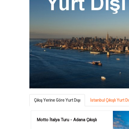
Çıkış Yerine Göre Yurt Dışı
İstanbul Çıkışlı Yurt Dı
Talep
Bernina Express İle Bir Avrupa
Masalı - Adana Çıkışlı