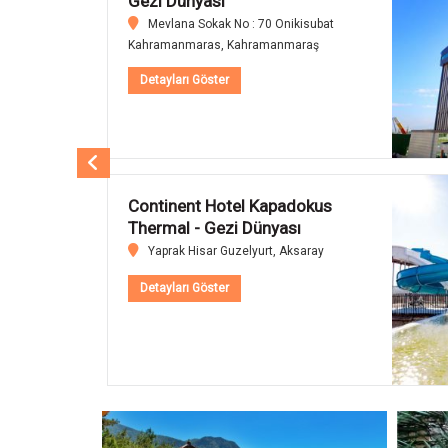
Gezi Dünyası
Yukari Mevkii, Turizm Cad. No: 10
Mustafapasa, Urgup, Nevsehir
Detayları Göster
Hattuşa Vacation Thermal
Erzin - Gezi Dünyası
Baslamis Mahallesi Icmeler Mevkii
Erzin Erzin, Hatay
Detayları Göster