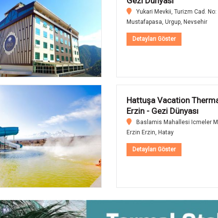
Gezi Dünyası
Dortyol Mah. Kutahya Yolu Bulv
No:2/3 Afyonkarahisar
Detayları Göster
Karatay Termal Tatil Köyü
Gezi Dünyası
Ismail, 21867. Sokak 80b-a Ko
Detayları Göster