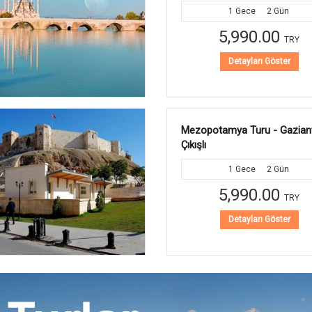
4
Gece
5
Gün
17,990.00
TRY
Detayları Göster
Uçaklı İstanbul Turu - Gazian
Çıkışlı
2
Gece
3
Gün
19,990.00
TRY
Detayları Göster