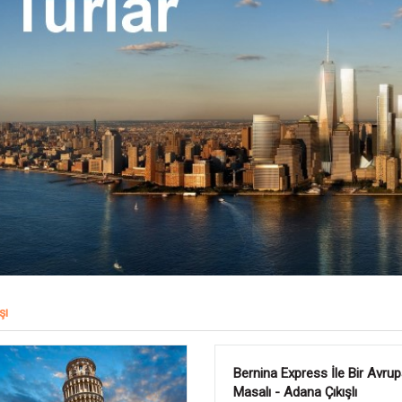
şı
 Et
Adana Hareketli PGS ile Mos
Ekspresi İle Buyuk Balkan 6 