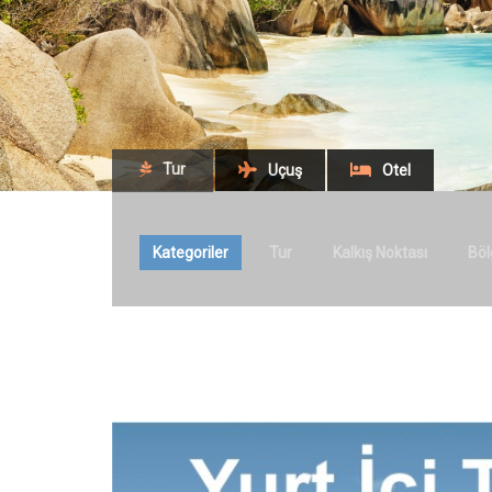
Tur
Uçuş
Otel
Kategoriler
Tur
Kalkış Noktası
Böl