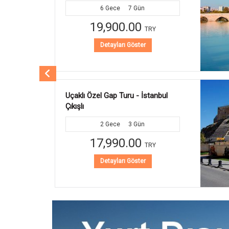
1
Gece
2
Gün
5,990.00
TRY
Detayları Göster
Mezopotamya Turu - Gaziantep
Çıkışlı
1
Gece
2
Gün
5,990.00
TRY
Detayları Göster