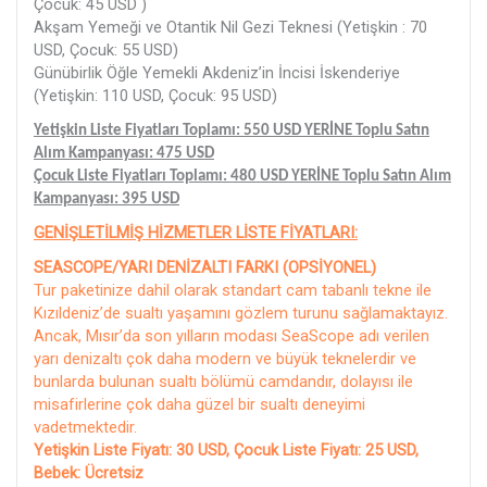
Çocuk: 45 USD )
Akşam Yemeği ve Otantik Nil Gezi Teknesi
(Yetişkin : 70
USD, Çocuk: 55 USD)
Günübirlik Öğle Yemekli Akdeniz’in İncisi İskenderiye
(Yetişkin: 110 USD, Çocuk: 95 USD)
Yetişkin Liste Fiyatları Toplamı: 550 USD YERİNE Toplu Satın
Alım Kampanyası: 475 USD
Çocuk Liste Fiyatları Toplamı: 480 USD YERİNE Toplu Satın Alım
Kampanyası: 395 USD
GENİŞLETİLMİŞ HİZMETLER LİSTE FİYATLARI:
SEASCOPE/YARI DENİZALTI FARKI (OPSİYONEL)
Tur paketinize dahil olarak standart cam tabanlı tekne ile
Kızıldeniz’de sualtı yaşamını gözlem turunu sağlamaktayız.
Ancak, Mısır’da son yılların modası SeaScope adı verilen
yarı denizaltı çok daha modern ve büyük teknelerdir ve
bunlarda bulunan sualtı bölümü camdandır, dolayısı ile
misafirlerine çok daha güzel bir sualtı deneyimi
vadetmektedir.
Yetişkin Liste Fiyatı: 30 USD, Çocuk Liste Fiyatı: 25 USD,
Bebek: Ücretsiz