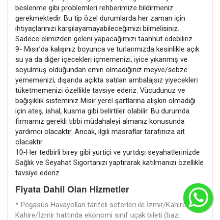
beslenme gibi problemleri rehberimize bildirmeniz
gerekmektedir. Bu tip özel durumlarda her zaman için
ihtiyaçlarınızı karşılayamayabileceğimizi bilmelisiniz.
Sadece elimizden geleni yapacağımızı taahhüt edebiliriz.
9- Mısır’da kalışınız boyunca ve turlarımızda kesinlikle açık
su ya da diğer içecekleri içmemenizi, iyice yıkanmış ve
soyulmuş olduğundan emin olmadığınız meyve/sebze
yememenizi, dışarıda açıkta satılan ambalajsız yiyecekleri
tüketmemenizi özellikle tavsiye ederiz. Vücudunuz ve
bağışıklık sisteminiz Mısır yerel şartlarına alışkın olmadığı
için ateş, ishal, kusma gibi belirtiler olabilir. Bu durumda
firmamız gerekli tıbbi müdahaleyi almanız konusunda
yardımcı olacaktır. Ancak, ilgili masraflar tarafınıza ait
olacaktır.
10-Her tedbirli birey gibi yurtiçi ve yurtdışı seyahatlerinizde
Sağlık ve Seyahat Sigortanızı yaptırarak katılmanızı özellikle
tavsiye ederiz.
Fiyata Dahil Olan Hizmetler
C
* Pegasus Havayolları tarifeli seferleri ile İzmir/Kahire ,
Kahire/İzmir hattında ekonomi sınıf uçak bileti (bazı