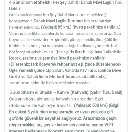
4.Gün Sharm el Sheikh (Her Şey Dahil)
(Dahab Mavi Lagün Turu
Dahil)
Otel konaklamanız
Her Şey Dahil
olarak otelin belirlediği
konsepttedir.
Dahab Mavi Lagün Turumuz
için otelimizden
hareket ediyoruz.
(Yaklaşık 85 km.) (fiyatı paketinize dahildir.)
Varışınızla birlikte lagünlerde bulunan tesise giriş yapıyoruz. Gün
boyunca dilerseniz denize girebilir, güneşlenebilir, Sina Çölü ile
Kızıldeniz’in buluşma noktasında doğa harikası lagünlerde bol
bol fotoğraf çekebilirsiniz.
(tesis giriş ücreti, kişi başı 1 alkolsüz
içecek, şezlong ve şemsiye ücreti paketinize dahildir)
(Dilerseniz; fark ödeyerek rehberimiz eşliğinde düzenlenecek
Öğle Yemekli Çölde Cip Safari, Vaha’da ATV Turu, sahilde Deve
Gezisi ve Dahab Şehir Merkezi Turuna katılabilirsiniz.)
Turumuzun bitimi ile birlikte otelimize transfer.
5.Gün Sharm el Sheikh – Kahire
(Kahvaltı) (Şehir Turu Dahil)
Odaların boşaltılması ve kahvaltının ardından özel
otobüsümüzle Kahire’ye transfer.
(Yaklaşık 500 km)
(Bilgi:
En eskisi 5 yıllık olan araçlarımızla ve uzun yollarda çift
şoförle güvenli bir seyahat sağlıyoruz. Aracımızda çeşitli
atıştırmalıklar, su, çay ve kahve servisini ve ayrıca WIFI
internet bağlantısını ücretsiz sağlıyoruz. Güvenliğiniz ve