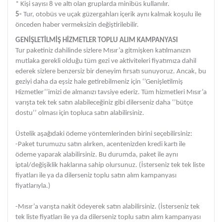
* Kişi sayısı 8 ve altı olan gruplarda minibüs kullanılır.
5-
Tur, otobüs ve uçak güzergahları içerik aynı kalmak koşulu ile
önceden haber vermeksizin değiştirilebilir.
GENİŞLETİLMİŞ HİZMETLER TOPLU ALIM KAMPANYASI
Tur paketiniz dahilinde sizlere Mısır’a gitmişken katılmanızın
mutlaka gerekli olduğu tüm gezi ve aktiviteleri fiyatımıza dahil
ederek sizlere benzersiz bir deneyim fırsatı sunuyoruz. Ancak, bu
geziyi daha da eşsiz hale getirebilmeniz için ‘’Genişletilmiş
Hizmetler’’imizi de almanızı tavsiye ederiz. Tüm hizmetleri Mısır’a
varışta tek tek satın alabileceğiniz gibi dilerseniz daha ‘’bütçe
dostu’’ olması için topluca satın alabilirsiniz.
Üstelik aşağıdaki ödeme yöntemlerinden birini seçebilirsiniz:
-Paket turumuzu satın alırken, acentenizden kredi kartı ile
ödeme yaparak alabilirsiniz. Bu durumda, paket ile aynı
iptal/değişiklik haklarına sahip olursunuz. (İsterseniz tek tek liste
fiyatları ile ya da dilerseniz toplu satın alım kampanyası
fiyatlarıyla.)
-Mısır’a varışta nakit ödeyerek satın alabilirsiniz. (İsterseniz tek
tek liste fiyatları ile ya da dilerseniz toplu satın alım kampanyası