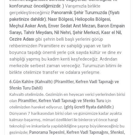
konforunuz önceliğimizdir. )
Varışımızla birlikte
gerçekleştireceğimiz
Panoramik Şehir Turumuzda
(fiyatı
paketinize dahildir)
;
Nasr Bölgesi, Heliopolis Bölgesi,
Meçhul Asker Anıtı, Enver Sedat Anıt Mezarı, Baron Empain
Sarayı, Tahrir Meydanı, Nil Nehri, Şehir Merkezi, Kasr el Nil,
Cezire Adası
gibi şehrin belli başlı yerlerini görüp
rehberimizden Piramitlere ev sahipliği yapan ve tarih
boyunca taşıdığı önemli yerle çok sayıda kültür ve dine ev
sahipliği yapmış bu kadim kenti keşfedeceğiz. Ardından
merkezde serbest zaman vereceğiz. Turumuzun bitimi ile
birlikte otelimize transfer ve odalara yerleşme.
6.Gün Kahire (Kahvaltı)
(Piramitler, Kefren Vadi Tapınağı ve
Sfenks Turu Dahil)
Kahvaltı otelimizde. Gezimizin en heyecan verici yerlerinden birisi
olan
Piramitler, Kefren Vadi Tapınağı ve Sfenks Turu
için
otelimizden hareket ediyoruz.
(giriş ücreti fiyata dahildir.)
Dünyanın 7 harikasından birisi olan ve günümüze kadar ayakta
kalmayı başarmış, mimari özellikleri ile binlerce yıl önce hangi
teknoloji ve imkanlarla yapılabildiğine şaşırıp büyüleneceğiniz bu
gezimizde;
Panorama Tepesini, Kefren Vadi Tapınağını, Sfenksi,