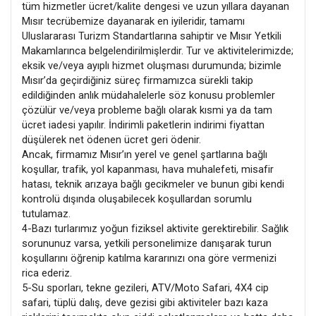
tüm hizmetler ücret/kalite dengesi ve uzun yıllara dayanan
Mısır tecrübemize dayanarak en iyileridir, tamamı
Uluslararası Turizm Standartlarına sahiptir ve Mısır Yetkili
Makamlarınca belgelendirilmişlerdir. Tur ve aktivitelerimizde;
eksik ve/veya ayıplı hizmet oluşması durumunda; bizimle
Mısır’da geçirdiğiniz süreç firmamızca sürekli takip
edildiğinden anlık müdahalelerle söz konusu problemler
çözülür ve/veya probleme bağlı olarak kısmi ya da tam
ücret iadesi yapılır. İndirimli paketlerin indirimi fiyattan
düşülerek net ödenen ücret geri ödenir.
Ancak, firmamız Mısır’ın yerel ve genel şartlarına bağlı
koşullar, trafik, yol kapanması, hava muhalefeti, misafir
hatası, teknik arızaya bağlı gecikmeler ve bunun gibi kendi
kontrolü dışında oluşabilecek koşullardan sorumlu
tutulamaz.
4-Bazı turlarımız yoğun fiziksel aktivite gerektirebilir. Sağlık
sorununuz varsa, yetkili personelimize danışarak turun
koşullarını öğrenip katılma kararınızı ona göre vermenizi
rica ederiz.
5-Su sporları, tekne gezileri, ATV/Moto Safari, 4X4 cip
safari, tüplü dalış, deve gezisi gibi aktiviteler bazı kaza