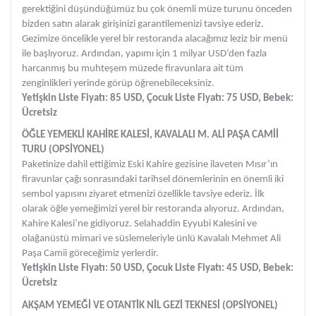
gerektiğini düşündüğümüz bu çok önemli müze turunu önceden
bizden satın alarak girişinizi garantilemenizi tavsiye ederiz.
Gezimize öncelikle yerel bir restoranda alacağımız leziz bir menü
ile başlıyoruz. Ardından, yapımı için 1 milyar USD’den fazla
harcanmış bu muhteşem müzede firavunlara ait tüm
zenginlikleri yerinde görüp öğrenebileceksiniz.
Yetişkin Liste Fiyatı: 85 USD, Çocuk Liste Fiyatı: 75 USD, Bebek:
Ücretsiz
ÖĞLE YEMEKLİ KAHİRE KALESİ, KAVALALI M. ALİ PAŞA CAMİİ
TURU (OPSİYONEL)
Paketinize dahil ettiğimiz Eski Kahire gezisine ilaveten Mısır’ın
firavunlar çağı sonrasındaki tarihsel dönemlerinin en önemli iki
sembol yapısını ziyaret etmenizi özellikle tavsiye ederiz. İlk
olarak öğle yemeğimizi yerel bir restoranda alıyoruz. Ardından,
Kahire Kalesi’ne gidiyoruz. Selahaddin Eyyubi Kalesini ve
olağanüstü mimari ve süslemeleriyle ünlü Kavalalı Mehmet Ali
Paşa Camii göreceğimiz yerlerdir.
Yetişkin Liste Fiyatı: 50 USD, Çocuk Liste Fiyatı: 45 USD, Bebek:
Ücretsiz
AKŞAM YEMEĞİ VE OTANTİK NİL GEZİ TEKNESİ (OPSİYONEL)