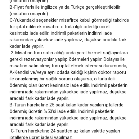
(misafirin onayı ile)
B-Fiyat farkı ile İngilizce ya da Türkçe gerçekleştirilebilir
(misafirin onayı ile)
C-Yukarıdaki seçenekler misafirce kabul görmediği takdirde
tur iptal edilerek misafire o turla ilgili ödediği ücret
kesintisiz iade edilir. İndirimli paketlerin indirimi iade
rakamından yüksekse iade yapılmaz, düşükse aradaki fark
kadar iade yapılır.
2-Misafirin turu satın aldığı anda yerel hizmet sağlayıcılara
gerekli rezervasyonlar yapılıp ödemeleri yapılır. Dolayısı ile
misafirin satın almış turu iptal etmek istemesi durumunda;
A-Kendisi ve/veya aynı odada kaldığı kişinin doktor raporu
ile onaylanmış bir sağlık sorunu oluşursa, o turla ilgili
ödenmiş olan ücret kesintisiz iade edilir. İndirimli paketlerin
indirimi iade rakamından yüksekse iade yapılmaz, düşükse
aradaki fark kadar iade yapılır.
B-Turun hareketine 25 saat kalan kadar yapılan iptallerde
ödenmiş ücretin %50’si iade edilir. İndirimli paketlerin
indirimi iade rakamından yüksekse iade yapılmaz, düşükse
aradaki fark kadar iade yapılır.
C-Turun hareketine 24 saatten az kalan vakitte yapılan
iptallerde ücret iadesi yapılmaz.