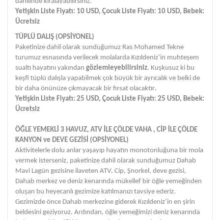
dahilinde kiralayabilirsiniz.
Yetişkin Liste Fiyatı: 10 USD, Çocuk Liste Fiyatı: 10 USD, Bebek:
Ücretsiz
TÜPLÜ DALIŞ (OPSİYONEL)
Paketinize dahil olarak sunduğumuz Ras Mohamed Tekne
turumuz esnasında verilecek molalarda Kızıldeniz’in muhteşem
sualtı hayatını yakından
gözlemleyebilirsiniz
. Kuşkusuz ki bu
keşfi tüplü dalışla yapabilmek çok büyük bir ayrıcalık ve belki de
bir daha önünüze çıkmayacak bir fırsat olacaktır
.
Yetişkin Liste Fiyatı: 25 USD, Çocuk Liste Fiyatı: 25 USD, Bebek:
Ücretsiz
ÖĞLE YEMEKLİ 3 HAVUZ, ATV İLE ÇÖLDE VAHA , CİP İLE ÇÖLDE
KANYON ve DEVE GEZİSİ (OPSİYONEL)
Aktivitelerle dolu anlar yaşayıp hayatın monotonluğuna bir mola
vermek isterseniz, paketinize dahil olarak sunduğumuz Dahab
Mavi Lagün gezisine ilaveten ATV, Cip, Şnorkel, deve gezisi,
Dahab merkez ve deniz kenarında mükellef bir öğle yemeğinden
oluşan bu heyecanlı gezimize katılmanızı tavsiye ederiz.
Gezimizde önce Dahab merkezine giderek Kızıldeniz’in en şirin
beldesini geziyoruz. Ardından, öğle yemeğimizi deniz kenarında