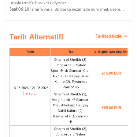
uçuşla İzmir'e hareket ediyoruz
Saat 06:10
İzmir’e varış. Bir başka gezimizde görüşmek üzere...
Tarih Alternatifi
Tarihleri Gizle
Tarih
Tur
İki Kişilik Oda Kişi Başı
Sharm el Sheikh (3),
Concorde El Salam
Sport 5* vb Standart Otel,
915.00 EUR
Alkolsüz Her şey Dahil
Kahire (2), Pyramids
Park 5* vb
13.08.2026 / 21.08.2026
(
Talep Et
)
Sharm el Sheikh (3),
Verginia vb. 4* Standart
Otel, Alkolsüz Her Şey
665.00 EUR
Dahil Kahire (2),
Gawharet al Ahram vb.
4*
Sharm el Sheikh (3),
Concorde El Salam