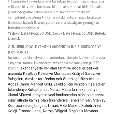
Nil üzerinde Firavunlara layık bir tekne ile doyumsuz manzaralar
eşliğinde bir gezide kuşkusuz ki unutulmaz anılar biriktirip çok
güzel fotoğraflar çekebileceksiniz
.
Teknemiz bizi akşam
yemeğimizi alacağımız Nil kenarındaki restoranımıza bırakacak.
(teknede içecek ikramı, yerel restoranda akşam yemeği ve
transferler dahildir)
Yetişkin Liste Fiyatı: 70 USD, Çocuk Liste Fiyatı: 55 USD, Bebek:
Ücretsiz
GÜNÜBİRLİK ÖĞLE YEMEKLİ AKDENİZ’İN İNCİSİ İSKENDERİYE
(OPSİYONEL)
Bu turumuz için kahvaltının ardından, İskenderiye’ye doğru yola
çıkıyoruz. Kahire-İskenderiye arasındaki mesafe yaklaşık
220
İskenderiye’de yer alan tarihi ve doğal güzellikler
km’dir.
arasında Kayıtbay Kalesi ve Montazah Kraliyet Sarayı ve
Bahçeleri, Aleviler tarafından çok önemli görülen Abu al
Abbas Camii, Mariout Gölü, yakıldığı için yeniden inşa edilen
İskenderiye Kütüphanesi, Yeraltı Mezarları, İskenderiye
Ulusal Müzesi, dünyanın yedi harikasından birisi olan ancak
sular altında kalmış olan İskenderiye Feneri’nin yeri, Stanley
Köprüsü ve plaj bölgesi, Liman, Aziz Markus Katedrali ve
Koleji, Fransız Lisesi, Korniş Bölgesi, Özgürlük Meydanı,