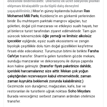
öncesinde bildirilecektir. Dilerseniz ek ücret ödeyerek şnorkel
ekipmanı kiralayabilir ya da tüplü dalış deneyimi
Mısır'ın güney kıyılarında bulunan
Ras
yaşayabilirsiniz.)
Mohamed Milli Parkı
, Kızıldeniz'in en görkemli yerlerinden
biridir. Bu muhteşem parktaki mangrov ağaçları, tuz
göletleri, doğal çöl manzarası ve etkileyici sualtı hayatı, her
yıl binlerce turist tarafından ziyaret edilmektedir. Tam gün
sürecek teknemizdeki
öğle yemeği ve limitsiz alkolsüz
içecekler
eşliğinde, eşsiz sualtı ekosistemi ve zengin
biyolojik çeşitlilikle dolu tüm doğal güzellikleri keşfetme
fırsatı elde edeceksiniz.
Turumuzun bitimi ile birlikte
Farsha
Cafe’ye
transfer. Sharm’a gelen turistlerin gözde mekanı,
sunduğu manzaralar ve dekorasyonu ile dünya çapında
ikon haline gelmiştir.
(transfer fiyatı paketinize dahildir,
içerideki harcamalarınız size aittir. Mekan çok yoğun
çalıştığından rezervasyon kabul etmemektedir, zaman
zaman kuyrukta beklemek zorunda kalabilirsiniz.)
Gezimizde son durağımız; mağazaları, kafe, bar ve
restoranları ile turistlerin uğrak noktası
Soho Meydanı
.
Burada vereceğimiz serbest zamanın ardından otelimize
transfer.