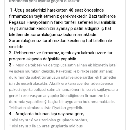
üzerindeki yeni fiyatlar geçerli olacaktır.
1
-Uçuş saatlerinizi hareketten 48 saat öncesinde
firmamızdan teyit etmeniz gerekmektedir. Bazı tarihlerde
Pegasus Havayollarının farklı tarifeli seferleri kullanılabilir.
Teyit almadan kendinizin ayarlayıp satın aldığınız iç hat
biletlerinde sorumluluğumuz bulunmamaktadır.
Sorumluluğumuz tarafımızdan kesilen iç hat biletleri ile
sınırlıdır.
2
-Rehberimiz ve firmamız, içerik aynı kalmak üzere tur
program akışında değişiklik yapabilir.
3
-
Mısır’da tek tek ya da topluca satın alınan ek hizmetin iptali
ve iadesi mümkün değildir. Paketiniz ile birlikte satın almanız
durumunda paket turunuzun iptal ve iade şartları ek hizmetler
için de geçerli olacaktır. Aksiliklere karşı acentenizde güvence
paketi sigorta poliçesi satın almanızı öneririz, servis sağlayıcılara
gerekli rezervasyonlar yapılıp ödendiğinden firmamızın bu
durumda yapabileceği başka bir uygulama bulunmamaktadır.
Tekli satın alımlarda Liste Fiyatları geçerlidir.
4
- Araçlarda bulunan kişi sayısına göre;
* Kişi sayısı 16 ve üzeri olan gruplarda otobüs,
* Kişi sayısı 9 ile 15 arası gruplarda midibüs