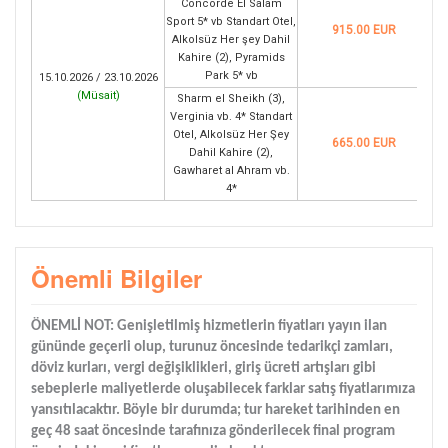
Concorde El Salam
Sport 5* vb Standart Otel,
915.00 EUR
Alkolsüz Her şey Dahil
Kahire (2), Pyramids
Park 5* vb
15.10.2026 / 23.10.2026
(
Müsait
)
Sharm el Sheikh (3),
Verginia vb. 4* Standart
Otel, Alkolsüz Her Şey
665.00 EUR
Dahil Kahire (2),
Gawharet al Ahram vb.
4*
Önemli Bilgiler
ÖNEMLİ NOT: Genişletilmiş hizmetlerin fiyatları yayın ilan
gününde geçerli olup, turunuz öncesinde tedarikçi zamları,
döviz kurları, vergi değişiklikleri, giriş ücreti artışları gibi
sebeplerle maliyetlerde oluşabilecek farklar satış fiyatlarımıza
yansıtılacaktır. Böyle bir durumda; tur hareket tarihinden en
geç 48 saat öncesinde tarafınıza gönderilecek final program