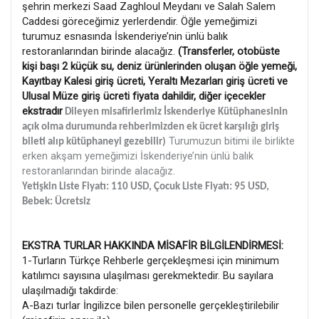
şehrin merkezi Saad Zaghloul Meydanı ve Salah Salem
Caddesi göreceğimiz yerlerdendir. Öğle yemeğimizi
turumuz esnasında İskenderiye’nin ünlü balık
restoranlarından birinde alacağız.
(Transferler, otobüste
kişi başı 2 küçük su, deniz ürünlerinden oluşan öğle yemeği,
Kayıtbay Kalesi giriş ücreti, Yeraltı Mezarları giriş ücreti ve
Ulusal Müze giriş ücreti fiyata dahildir, diğer içecekler
ekstradır
Dileyen misafirlerimiz İskenderiye Kütüphanesinin
açık olma durumunda rehberimizden ek ücret karşılığı giriş
Turumuzun bitimi ile birlikte
bileti alıp kütüphaneyi gezebilir)
erken akşam yemeğimizi İskenderiye’nin ünlü balık
restoranlarından birinde alacağız.
Yetişkin Liste Fiyatı: 110 USD, Çocuk Liste Fiyatı: 95 USD,
Bebek: Ücretsiz
EKSTRA TURLAR HAKKINDA MİSAFİR BİLGİLENDİRMESİ:
1-Turların Türkçe Rehberle gerçekleşmesi için minimum
katılımcı sayısına ulaşılması gerekmektedir. Bu sayılara
ulaşılmadığı takdirde:
A-Bazı turlar İngilizce bilen personelle gerçekleştirilebilir