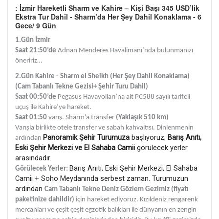
: İzmir Hareketli Sharm ve Kahire – Kişi Başı 345 USD’lik
Ekstra Tur Dahil - Sharm’da Her Şey Dahil Konaklama - 6
Gece/ 9 Gün
1.Gün İzmir
Saat 21:50’de
Adnan Menderes Havalimanı’nda bulunmanızı
öneririz…
2.Gün Kahire - Sharm el Sheikh
(Her Şey Dahil Konaklama)
(Cam Tabanlı Tekne Gezisi+ Şehir Turu Dahil)
Saat 00:50’de
Pegasus Havayolları’na ait PC588 sayılı tarifeli
uçuş ile Kahire’ye hareket.
Saat 01:50
varış. Sharm’a transfer
(Yaklaşık 510 km)
Varışla birlikte otele transfer ve sabah kahvaltısı. Dinlenmenin
Panoramik Şehir Turumuza
başlıyoruz;
Barış Anıtı,
ardından
Eski Şehir Merkezi ve El Sahaba Camii
görülecek yerler
arasındadır.
Barış Anıtı, Eski Şehir Merkezi, El Sahaba
Görülecek Yerler:
Camii + Soho Meydanında serbest zaman. Turumuzun
ardından
Cam Tabanlı Tekne Deniz Gözlem Gezimiz (fiyatı
paketinize dahildir)
için hareket ediyoruz. Kızıldeniz rengarenk
mercanları ve çeşit çeşit egzotik balıkları ile dünyanın en zengin