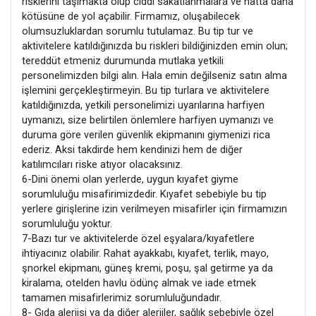
risklerini taşımakta olup ciddi sakatlanmalara ve hatta daha
kötüsüne de yol açabilir. Firmamız, oluşabilecek
olumsuzluklardan sorumlu tutulamaz. Bu tip tur ve
aktivitelere katıldığınızda bu riskleri bildiğinizden emin olun;
tereddüt etmeniz durumunda mutlaka yetkili
personelimizden bilgi alın. Hala emin değilseniz satın alma
işlemini gerçekleştirmeyin. Bu tip turlara ve aktivitelere
katıldığınızda, yetkili personelimizi uyarılarına harfiyen
uymanızı, size belirtilen önlemlere harfiyen uymanızı ve
duruma göre verilen güvenlik ekipmanını giymenizi rica
ederiz. Aksi takdirde hem kendinizi hem de diğer
katılımcıları riske atıyor olacaksınız.
6-Dini önemi olan yerlerde, uygun kıyafet giyme
sorumluluğu misafirimizdedir. Kıyafet sebebiyle bu tip
yerlere girişlerine izin verilmeyen misafirler için firmamızın
sorumluluğu yoktur.
7-Bazı tur ve aktivitelerde özel eşyalara/kıyafetlere
ihtiyacınız olabilir. Rahat ayakkabı, kıyafet, terlik, mayo,
şnorkel ekipmanı, güneş kremi, poşu, şal getirme ya da
kiralama, otelden havlu ödünç almak ve iade etmek
tamamen misafirlerimiz sorumluluğundadır.
8- Gıda alerjisi ya da diğer alerjiler, sağlık sebebiyle özel