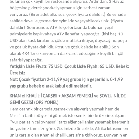
bulunan çok keyifli bir restoranda alıyoruz. Ardından, 3 Havuz
bölgesine giderek şnorkel yapmanız için serbest zaman
veriyoruz. (Birer adet alkolsüz içecek fiyata dahildir.) Bu esnada
sahilde deve ile gezme deneyimi de yaşayabileceksiniz. (fiyata
dahildir) Sonrasında, ATV ile çöl ortasında bulunan yeşil
palmiyelerle kaplı vahaya ATV ile safari yapacağız. (kişi başı 10
USD olan kask kiralama, çölde mutlaka ihtiyaç duyacağınız poşu
ve gözlük fiyata dahildir. Poşu ve gözlük sizde kalabilir.) Son
olarak 4X4’lerle kanyonları da ziyaret edeceğimiz keyifli bir çöl
safarisi yapacağız.
Yetişkin Liste Fiyatı: 75 USD, Çocuk Liste Fiyatı: 65 USD, Bebek:
Ücretsiz
Not: Çocuk fiyatları 2-11,99 yaş grubu için geçerlidir. 0-1,99
yaş grubu bebek olarak kabul edilmektedir.
KHAN el KHALİL-İ ÇARŞISI + AKŞAM YEMEKLİ ve ŞOVLU NİL’DE
GEMİ GEZİSİ (OPSİYONEL)
Hem otantik bir çarşıda gezmek ve alışveriş yapmak hem de
Mısır’ın tarihi bölgesini görmek isterseniz, bir de üzerine akşam
‘’vur patlasın çal oynasın’’ tarzı eğlenceli anlar yaşamak isterseniz
bu gezimiz tam size göre. Gezimizde öncelikle, Afrika kıtasının en
ünlü çarşısı olan Khan el Khalili Çarşısı'na gidiyoruz. Dünyanın en