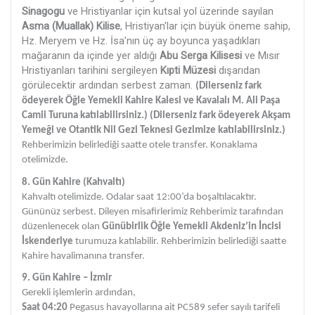
Sinagogu
ve Hristiyanlar için kutsal yol üzerinde sayılan
Asma (Muallak) Kilise
, Hristiyan'lar için büyük öneme sahip,
Hz. Meryem ve Hz. İsa’nın üç ay boyunca yaşadıkları
mağaranın da içinde yer aldığı
Abu Serga Kilisesi
ve Mısır
Hristiyanları tarihini sergileyen
Kıpti Müzesi
dışarıdan
görülecektir ardından serbest zaman.
(Dilerseniz fark
ödeyerek Öğle Yemekli Kahire Kalesi ve Kavalalı M. Ali Paşa
Camii Turuna katılabilirsiniz.) (Dilerseniz fark ödeyerek
Akşam
Yemeği ve Otantik Nil Gezi Teknesi Gezimize katılabilirsiniz.)
Rehberimizin belirlediği saatte otele transfer. Konaklama
otelimizde.
8. Gün Kahire (Kahvaltı)
Kahvaltı otelimizde. Odalar saat 12:00’da boşaltılacaktır.
Gününüz serbest. Dileyen misafirlerimiz Rehberimiz tarafından
düzenlenecek olan
Günübirlik Öğle Yemekli Akdeniz’in İncisi
İskenderiye
turumuza katılabilir. Rehberimizin belirlediği saatte
Kahire havalimanına transfer.
9. Gün
Kahire – İzmir
Gerekli işlemlerin ardından,
Saat 04:20
Pegasus havayollarına ait PC589 sefer sayılı tarifeli