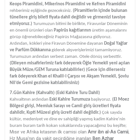
Keops Piramidini, Mikerinos Piramidini ve Kefren Piramidini
rehberimiz eşliğinde gezeceksiniz.
(Piramitlerin içinde bulunan
tünellere giriş bileti fiyata dahil değildir ve girmenizi tavsiye
etmiyoruz.)
Turumuzun bitimi ile birlikte, Firavunlar Döneminin
en önemli ürünleri olan
Papirüs
kağıtlarının
üretim aşamalarını
görüp öğrenebileceğiniz Papirüs Mağazasına gidiyoruz.
Ardından, kökleri yine Firavun Dönemine dayanan
Doğal Yağlar
ve Parfüm Dükkanına
giderek alışverişlerimizi tamamlıyoruz.
Turumuzun ardından serbest zaman. Otele dönüş serbesttir.
(Dileyen misafirlerimiz fark ödeyerek Öğle Yemekli yeni açılan
Büyük Müze/GEM Turuna katılabilirler)
(Gece için dilerseniz
fark ödeyerek Khan el Khalil-i Çarşısı ve Akşam Yemekli, Şovlu
Nil’de Gemi gezisine katılabilirsiniz)
7.Gün Kahire (Kahvaltı)
(Eski Kahire Turu Dahil)
Kahvaltının ardından
Eski Kahire Turumuza
başlıyoruz.
(El Moez
Bölgesi girişi, Memluk Sarayı ve Camii giriş ücretleri fiyata
dahildir, Kıpti Müzesi giriş ücreti dahil değildir.)
Çok sayıda
kültür, medeniyet ve dine ev sahipliği yapmış kadim Kahire’nin
buram buram tarih kokan sokaklarında yapacağımız bu keşifte;
Mısır ve Afrika kıtasının ilk camisi olan
Amr ibn al-As Camii
,
Hz Musa’nın da vakit geçirdiğine inanılan
Ben Azhar