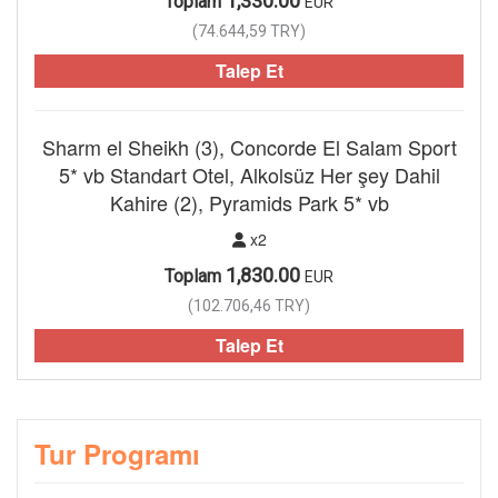
1,330.00
Toplam
EUR
(
74.644,59
TRY
)
Talep Et
Sharm el Sheikh (3), Concorde El Salam Sport
5* vb Standart Otel, Alkolsüz Her şey Dahil
Kahire (2), Pyramids Park 5* vb
x2
1,830.00
Toplam
EUR
(
102.706,46
TRY
)
Talep Et
Tur Programı