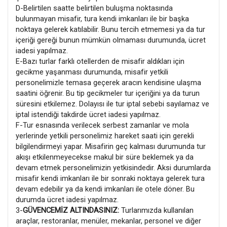
D-Belirtilen saatte belirtilen buluşma noktasında
bulunmayan misafir, tura kendi imkanları ile bir başka
noktaya gelerek katılabilir. Bunu tercih etmemesi ya da tur
içeriği gereği bunun mümkün olmaması durumunda, ücret
iadesi yapılmaz.
E-Bazı turlar farklı otellerden de misafir aldıkları için
gecikme yaşanması durumunda, misafir yetkili
personelimizle temasa geçerek aracın kendisine ulaşma
saatini öğrenir. Bu tip gecikmeler tur içeriğini ya da turun
süresini etkilemez. Dolayısı ile tur iptal sebebi sayılamaz ve
iptal istendiği takdirde ücret iadesi yapılmaz.
F-Tur esnasında verilecek serbest zamanlar ve mola
yerlerinde yetkili personelimiz hareket saati için gerekli
bilgilendirmeyi yapar. Misafirin geç kalması durumunda tur
akışı etkilenmeyecekse makul bir süre beklemek ya da
devam etmek personelimizin yetkisindedir. Aksi durumlarda
misafir kendi imkanları ile bir sonraki noktaya gelerek tura
devam edebilir ya da kendi imkanları ile otele döner. Bu
durumda ücret iadesi yapılmaz.
3-
GÜVENCEMİZ ALTINDASINIZ:
Turlarımızda kullanılan
araçlar, restoranlar, menüler, mekanlar, personel ve diğer