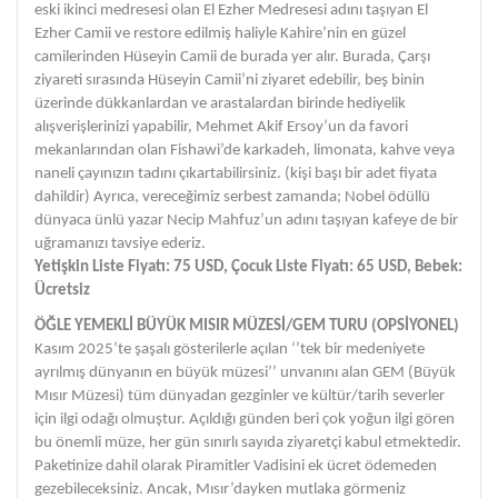
eski ikinci medresesi olan El Ezher Medresesi adını taşıyan El
Ezher Camii ve restore edilmiş haliyle Kahire’nin en güzel
camilerinden Hüseyin Camii de burada yer alır. Burada, Çarşı
ziyareti sırasında Hüseyin Camii’ni ziyaret edebilir, beş binin
üzerinde dükkanlardan ve arastalardan birinde hediyelik
alışverişlerinizi yapabilir, Mehmet Akif Ersoy’un da favori
mekanlarından olan Fishawi’de karkadeh, limonata, kahve veya
naneli çayınızın tadını çıkartabilirsiniz. (kişi başı bir adet fiyata
dahildir) Ayrıca, vereceğimiz serbest zamanda; Nobel ödüllü
dünyaca ünlü yazar Necip Mahfuz’un adını taşıyan kafeye de bir
uğramanızı tavsiye ederiz.
Yetişkin Liste Fiyatı: 75 USD, Çocuk Liste Fiyatı: 65 USD, Bebek:
Ücretsiz
ÖĞLE YEMEKLİ BÜYÜK MISIR MÜZESİ/GEM TURU (OPSİYONEL)
Kasım 2025’te şaşalı gösterilerle açılan ‘’tek bir medeniyete
ayrılmış dünyanın en büyük müzesi’’ unvanını alan GEM (Büyük
Mısır Müzesi) tüm dünyadan gezginler ve kültür/tarih severler
için ilgi odağı olmuştur. Açıldığı günden beri çok yoğun ilgi gören
bu önemli müze, her gün sınırlı sayıda ziyaretçi kabul etmektedir.
Paketinize dahil olarak Piramitler Vadisini ek ücret ödemeden
gezebileceksiniz. Ancak, Mısır’dayken mutlaka görmeniz