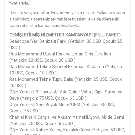
fiyatlarıyla.)
-Mısır’a varışta mail order yöntemiyle kredi kartı Kullanarak satın
alabilirsiniz. (İsterseniz tek tek liste fiyatları ile ya da dilerseniz
toplu satın alım kampanyası fiyatlarıyla.
GENİŞLETİLMİŞ HİZMETLER KAMPANYASI (FULL PAKET)
Seascope/Yarı Denizaltı Farkı (Yetişkin: 30 USD, Çocuk: 25
USD )
Ras Mohammed Ulusal Park ve Liman Giriş Ücretleri
(Yetişkin: 20 USD, Çocuk: 20 USD )
Ras Mohamed Tekne Şnorkel Ekipmanı Kiralama (Yetişkin:
10 USD, Çocuk: 10 USD )
Ras Mohamed Tekne Tüplü Dalış (Yetişkin: 25 USD, Çocuk:
25 USD )
Öğle Yemekli 3 Havuz, ATV ile Çölde Vaha , Ciple Safari ve
Deve (Yetişkin: 75 USD, Çocuk: 65 USD )
Öğle Yemekli Yeni Büyük Müze/GEM (Yetişkin: 85 USD,
Çocuk: 75 USD )
Khan el Khalili Çarşısı ve Akşam Yemekli/Şovlu Nil’de Gemi
(Yetişkin: 75 USD, Çocuk: 65 USD )
Öğle Yemekli Kahire Kalesi, Kavalalı Camii (Yetişkin: 50 USD,