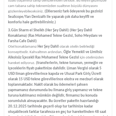
sualtı yaşamına sahip denizlerinden birisidir. Bu keyifli gezimizde
cam tabana sahip teknemizden sualtının büyülü dünyasını
gözlemleyebileceksiniz.
(Dilerseniz fark ödeyerek bu gezinizi
SeaScope/Yarı Denizaltı ile yaparak çok daha keyifli ve
konforlu hale getirebilirsiniz.)
3.Gün Sharm el Sheikh (Her Şey Dahil)
(Her Şey Dahil
Konaklama) (Ras Mohamed Tekne Gezisi, Soho Meydanı ve
Farsha Cafe Dahil)
Otel konaklamanız
Her Şey Dahil
olarak otelin belirlediği
konsepttedir. Kahvaltının ardından,
Öğle Yemekli ve Limitsiz
Alkolsüz İçecekli Ras Mohamed Tekne Gezisi
için otelimizden
hareket ediyoruz.
(transferlerin, tekne turunun, yemeğin ve
içeceklerin fiyatı paketinize dahildir. Liman Vergisi olarak 5
USD liman görevlilerince kapıda ve Ulusal Park Giriş Ücreti
olarak 15 USD tekne görevlilerince ekstra ve mecburi olarak
toplanmaktadır. Nakit olarak bu ödemeleri şahsen
yapmamanız durumunda bu limana giriş yapmanız ve tekne
turuna katılmanız mümkün değildir, firmamız bu konuda
sorumluluk almayacaktır. Bu ücretler paketin hazırlandığı
20.12.2025 tarihinde geçerli olup tur tarihinize kadar
oluşabilecek farklar tarafınıza en geç tur hareketinden 48 saat