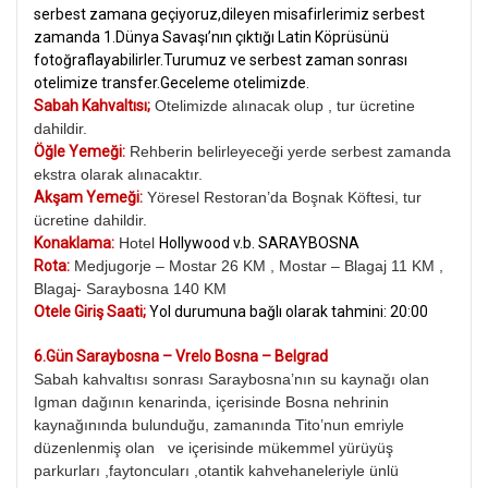
serbest zamana geçiyoruz,dileyen misafirlerimiz serbest
zamanda 1.Dünya Savaşı’nın çıktığı Latin Köprüsünü
fotoğraflayabilirler.Turumuz ve serbest zaman sonrası
otelimize transfer.Geceleme otelimizde.
Sabah Kahvaltısı;
Otelimizde alınacak olup , tur ücretine
dahildir.
Öğle Yemeği:
Rehberin belirleyeceği yerde serbest zamanda
ekstra olarak alınacaktır.
Akşam Yemeği:
Yöresel Restoran’da Boşnak Köftesi, tur
ücretine dahildir.
Konaklama:
Hotel
Hollywood v.b. SARAYBOSNA
Rota:
Medjugorje – Mostar 26 KM , Mostar – Blagaj 11 KM ,
Blagaj- Saraybosna 140 KM
Otele Giriş Saati;
Yol durumuna bağlı olarak tahmini: 20:00
6.Gün Saraybosna – Vrelo Bosna – Belgrad
Sabah kahvaltısı sonrası Saraybosna’nın su kaynağı olan
Igman dağının kenarinda, içerisinde Bosna nehrinin
kaynağınında bulunduğu, zamanında Tito’nun emriyle
düzenlenmiş olan ve içerisinde mükemmel yürüyüş
parkurları ,faytoncuları ,otantik kahvehaneleriyle ünlü