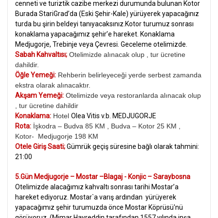
cenneti ve turiztik cazibe merkezi durumunda bulunan Kotor
Burada StariGrad’da (Eski Şehir-Kale) yürüyerek yapacağınız
turda bu şirin beldeyi tanıyacaksınız.Kotor turumuz sonrası
konaklama yapacağımız şehir’e hareket. Konaklama
Medjugorje, Trebinje veya Çevresi. Geceleme otelimizde.
Sabah Kahvaltısı;
Otelimizde alınacak olup , tur ücretine
dahildir.
Öğle Yemeği:
Rehberin belirleyeceği yerde serbest zamanda
ekstra olarak alınacaktır.
Akşam Yemeği:
Otelimizde veya restoranlarda alınacak olup
, tur ücretine dahildir
Konaklama:
Hotel
Olea Vitis v.b. MEDJUGORJE
Rota:
İşkodra – Budva 85 KM , Budva – Kotor 25 KM ,
Kotor- Medjugorje 198 KM
Otele Giriş Saati;
Gümrük geçiş süresine bağlı olarak tahmini:
21:00
5.Gün Medjugorje – Mostar –Blagaj - Konjic – Saraybosna
Otelimizde alacağımız kahvaltı sonrası tarihi Mostar’a
hareket ediyoruz.
Mostar`a varış ardından yürüyerek
yapacağımız şehir turumuzda önce Mostar Köprüsü'nü
görüyoruz. (Mimar Hayreddin tarafından 1557 yılında inşa