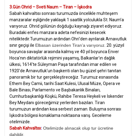
3.Gün Ohrid – Sveti Naum – Tiran – İşkodra
Sabah kahvaltısı sonrası
turumuzda öncelikle muhteşem
manzaralar eşliğinde yaklaşık 1 saatlik yolculukla St. Naum’a
varıyoruz. Ohrid gölünün doğduğu kaynağı ziyaret ediyoruz.
Buradaki enfes manzara adeta nefesinizi kesecek
niteliktedir.
Turumuzun ardından Ohri’den ayrılarak Arnavutluk
sınır geçişi ile
Elbasan üzerinden Tiran’a varıyoruz.
20. yüzyıl
boyunca savaşlar arasında kalmış ve 40 yıl boyunca Enver
Hoca'nın diktatörlük rejimini yaşamış, Balkanlar'ın dağlık
ülkesi, 1614'te Süleyman Paşa tarafından imar edilen ve
1920'de Arnavutluk'un başkenti olan bu güzel şehri tanıtan
panoramik bir tur gerçekleştireceğiz. Turumuz esnasında
Ethem Bey Camii, tarihi Saat Kulesi, Ulusal Müze, Opera ve
Bale Binası, Parlamento ve Başbakanlık Binaları,
Cumhurbaşkanlığı Köşkü, Rahibe Teresa Heykeli ve İskender
Bey Meydanı göreceğimiz yerlerden bazıları. Tiran
turumuzun ardından kısa serbest zaman. Buluşma sonrası
İşkodra bölgesi konaklama noktasına varış. Geceleme
otelimizde.
Sabah Kahvaltısı
:
Otelimizde alınacak olup tur ücretine
dahildir.