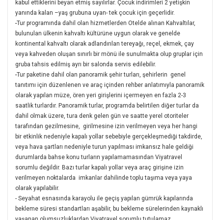
kabul ettiklerini beyan etmiş sayılırlar. Çocuk indirimleri 2 yetişkin
yanında kalan –yaş grubuna uyan- tek çocuk için geçerlidir.
-
Tur programında dahil olan hizmetlerden Otelde alınan Kahvaltılar,
bulunulan ülkenin kahvaltı kültürüne uygun olarak ve genelde
kontinental kahvaltı olarak adlandırılan tereyağı, reçel, ekmek, çay
veya kahveden oluşan sınırlı bir mönü ile sunulmakta olup gruplar için
gruba tahsis edilmiş ayrı bir salonda servis edilebilir.
-
Tur paketine dahil olan panoramik şehir turları, şehirlerin genel
tanıtımı için düzenlenen ve araç içinden rehber anlatımıyla panoramik
olarak yapılan müze, ören yeri girişlerini içermeyen en fazla 2-3
saatlik turlardır. Panoramik turlar, programda belirtilen diğer turlar da
dahil olmak üzere, tura denk gelen gün ve saatte yerel otoriteler
tarafından gezilmesine, girilmesine izin verilmeyen veya her hangi
bir etkinlik nedeniyle kapalı yollar sebebiyle gerçekleşmediği takdirde,
veya hava şartları nedeniyle turun yapılması imkansız hale geldiği
durumlarda bahse konu turların yapılamamasından Viyatravel
sorumlu değildir. Bazı turlar kapalı yollar veya araç girişine izin
verilmeyen noktalarda imkanlar dahilinde toplu taşıma veya yaya
olarak yapılabilir.
-
Seyahat esnasında karayolu ile geçiş yapılan gümrük kapılarında
bekleme süresi standartları aşabilir, bu bekleme sürelerinden kaynaklı
yaşanan olumsuzluklardan Viyatravel sorumlu tutulamaz.