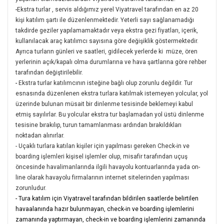
-
Ekstra turlar , servis aldığımız yerel Viyatravel tarafından en az 20
kişi katılım şartı ile düzenlenmektedir. Yeterli sayı sağlanamadığı
takdirde geziler yapılamamaktadır veya ekstra gezi fiyatları, içerik,
kullanılacak araç katılımcı sayısına göre değişiklik göstermektedir.
Ayrıca turların günleri ve saatleri, gidilecek yerlerde ki müze, ören
yerlerinin açık/kapalı olma durumlarına ve hava şartlarına göre rehber
tarafından değiştirilebilir.
-
Ekstra turlar katılımcının isteğine bağlı olup zorunlu değildir. Tur
esnasında düzenlenen ekstra turlara katılmak istemeyen yolcular, yol
üzerinde bulunan müsait bir dinlenme tesisinde beklemeyi kabul
etmiş sayılırlar. Bu yolcular ekstra tur başlamadan yol üstü dinlenme
tesisine bırakılıp, turun tamamlanması ardından bırakıldıkları
noktadan alınırlar.
- Uçaklı turlara katılan kişiler için yapılması gereken Check-in ve
boarding işlemleri kişisel işlemler olup, misafir tarafından uçuş
öncesinde havalimanlarında ilgili havayolu kontuarlarında yada on-
line olarak havayolu firmalarının internet sitelerinden yapılması
zorunludur.
- Tura katılım için Viyatravel tarafından bildirilen saatlerde belirtilen
havaalanında hazır bulunmayan, check-in ve boarding işlemlerini
zamanında yaptırmayan, check-in ve boarding işlemlerini zamanında