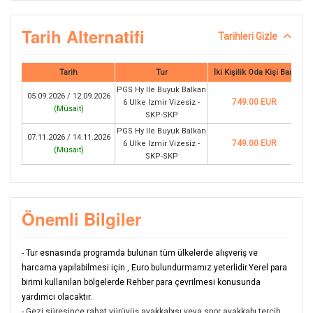
Tarih Alternatifi
Tarihleri Gizle
Tarih
Tur
İki Kişilik Oda Kişi Başı
PGS Hy Ile Buyuk Balkan
05.09.2026 / 12.09.2026
749.00 EUR
6 Ulke Izmir Vizesiz -
(
Müsait
)
SKP-SKP
PGS Hy Ile Buyuk Balkan
07.11.2026 / 14.11.2026
749.00 EUR
6 Ulke Izmir Vizesiz -
(
Müsait
)
SKP-SKP
Önemli Bilgiler
- Tur esnasında programda bulunan tüm ülkelerde alışveriş ve
harcama yapılabilmesi için , Euro bulundurmamız yeterlidir.Yerel para
birimi kullanılan bölgelerde Rehber para çevrilmesi konusunda
yardımcı olacaktır.
- Gezi süresince rahat yürüyüş ayakkabısı veya spor ayakkabı tercih