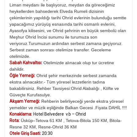
Liman meydanı ile başlıyoruz, meydan da göreceğimiz
heykellerden bahsederek Elveda Rumeli dizisinin
çekimlerinin yapıldığı tarihi Ohrid evlerinin bulunduğu semtte
yapacağımız yürüyüş esnasında tarihi osmanlı evlerini,
Ayasofya kilisesini, ve Ohrid şehrinin en büyük sembolü olan
Meşhur Ohrid İncisi sunumu ile turumuza son
veriyoruz.Turumuzun ardından serbest zamana geçiyoruz.
Serbest zaman sonrası otelimize transfer. Geceleme
otelimizde.
Sabah Kahvaltısı
:
Otelimizde alınacak olup tur ücretine
dahildir.
Öğle Yemeği:
Ohrid şehir merkezinde serbest zamanda
ekstra alınacaktır.-
Tüm yöresel lezzetlerin tadına
bakabilirsiniz. Rehber Tavsiyesi:Ohrid Alabalığı , Köfte ve
Güveçte Kurufasulye.
Akşam Yemeği:
Rehberin belirliyeceği yerde ekstra yöresel
yemekler ve müzik eşliğinde Balkan Gecesi .Fiyata DAHİL !!!!
Konaklama:
Hotel Belvedere v.b – Ohrid
Rota:
Üsküp–Tetova 61 KM , Tetova-Bitola 150 KM, Bitola-
Resne 32 KM, Resne-Ohrid 36 KM
Otele Giriş Saati
:
20:30