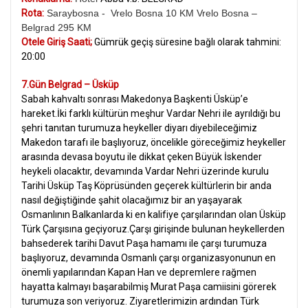
Rota:
Saraybosna - Vrelo Bosna 10 KM Vrelo Bosna –
Belgrad 295 KM
Otele Giriş Saati;
Gümrük geçiş süresine bağlı olarak tahmini:
20:00
7.Gün Belgrad – Üsküp
Sabah kahvaltı sonrası Makedonya Başkenti Üsküp’e
hareket.İki farklı kültürün meşhur Vardar Nehri ile ayrıldığı bu
şehri tanıtan turumuza heykeller diyarı diyebileceğimiz
Makedon tarafı ile başlıyoruz, öncelikle göreceğimiz heykeller
arasında devasa boyutu ile dikkat çeken Büyük İskender
heykeli olacaktır, devamında Vardar Nehri üzerinde kurulu
Tarihi Üsküp Taş Köprüsünden geçerek kültürlerin bir anda
nasıl değiştiğinde şahit olacağımız bir an yaşayarak
Osmanlının Balkanlarda ki en kalifiye çarşılarından olan Üsküp
Türk Çarşısına geçiyoruz.Çarşı girişinde bulunan heykellerden
bahsederek tarihi Davut Paşa hamamı ile çarşı turumuza
başlıyoruz, devamında Osmanlı çarşı organizasyonunun en
önemli yapılarından Kapan Han ve depremlere rağmen
hayatta kalmayı başarabilmiş Murat Paşa camiisini görerek
turumuza son veriyoruz. Ziyaretlerimizin ardından Türk