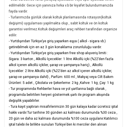
edilmelidir. Gece için yanınıza hırka v.b bir kıyafet bulundurmanızda
fayda vardır.
- Turlarımızda günlük olarak koltuk planlamasında rotasyon(koltuk
değişimi) uygulaması yapılmakta olup , sabit koltuk ve ön koltuk
garantisi verilmez.Koltuk değişimleri araç rehberi tarafından organize
edilir.
- Yurtdışından Türkiye’ye giriş yaparken eşya ( alkol - sigara vb.)
getirebilmek için en az 3 gün konaklama zorunluluğu vardır.
- Yurtdışından Türkiye’ye giriş yaparken free shop alışveriş limiti :
Sigara: 3 karton
,
Alkollü İçecekler: 1 litre Alkollü içki (%22’den fazla
alkol içeren alkollü içkiler, şarap ve şampanya hariç)
,
Alkollü
İçecekler: 2 litre Alkollü içki (%22’den az alkol içeren alkollü içkiler,
şarap ve şampanya dahil)
,
Parfüm: 600 ml
,
Makyaj veya Cilt Bakım
Ürünleri: 5 adet
,
Çikolata ve Şekerleme: 2 kg
,
Kahve: 1 kg
,
Çay: 1 kg
- Tur programında Rehberler hava ve yol şartlarına bağlı olarak ,
programda belirtilen heryeri göstermek şartı ile program akışında
değişilik yapabilirler.
- Tura kayıt yaptıran misafirlerimizin 30 gün kalaya kadar ücretsiz iptal
hakkı vardır.Tur tarihine 30 günden az kalması durumunda %30 ceza ,
20 gün ve daha az kalması durumunda %100 ceza uygulanır.Katılımcı
iptal talebi ile birlikte sunulan Türkiye’den ki merciler den alınan