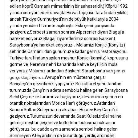
edilen köprü Osmanlı mimarisinin bir şaheseridir.) Köprü 1992
yılında cereyan eden savaşta Hırvat topçusu tarafından yıkıldı,
ancak Türkiye Cumhuriyeti'nin de büyük katkılarıyla 2004
yılında yeniden hizmete açılmıştır. Eski şehir çarşısında
geziyoruz.Serbest zaman sonrası Alperenler diyarı Blagaj’a
hareket ediyoruz.Blagaj ziyaretlerimiz sonrası Başkent
Saraybosna’ya hareket ediyoruz. .
Molamizi Konjic (Konyitz)
sehrinde Osmanli dan gunumuze kadar gelmis restorasyonu
Turkiye tarafindan yapilan meshur Konjic (konyitz) koprusunu
gorme ve Neretva nehri kanarinda kahve keyfi icin mola
veriyoruz.
Molamız ardından Başkent Saraybosna
varışımızı
gerçekleştiriyoruz.
Avrupa’nın en müstesna çarşısı
Başçarşı’da gezintimizi yapıyoruz.Bu kültürel şehri tanıtan
turumuzda Çarşı’nın adeta sembolu haline gelen Saraybosna
Sebil Çeşme ile turumuza başlıyoruz, devamında şehrin en
otantik noktalarından Morica Han’ı görüyoruz.Ardından
Kanuni Sultan Süleyman’ın akrabası Hüsrev Bey Camii’ni
geziyoruz.Turumuzun devamında Saat Kulesi,ritüel haline
gelmiş meşhur çeşme ve kültürlerin buluşma noktasını
görüyoruz, bu cadde aynı zamanda sembol haline gelen
Sönmeyen Ateş anıtının da bulunduğu yerdir, ardından