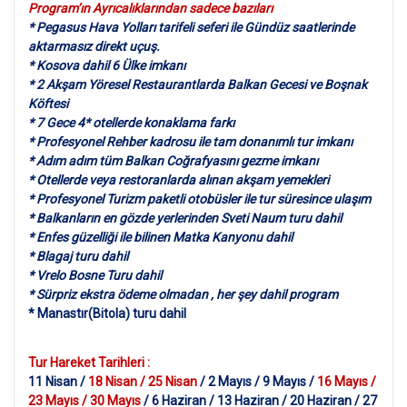
Program’ın Ayrıcalıklarından sadece bazıları
* Pegasus Hava Yolları tarifeli seferi ile Gündüz saatlerinde
aktarmasız direkt uçuş.
* Kosova dahil 6 Ülke imkanı
* 2 Akşam Yöresel Restaurantlarda Balkan Gecesi ve Boşnak
Köftesi
* 7 Gece 4* otellerde konaklama farkı
* Profesyonel Rehber kadrosu ile tam donanımlı tur imkanı
* Adım adım tüm Balkan Coğrafyasını gezme imkanı
* Otellerde veya restoranlarda alınan akşam yemekleri
* Profesyonel Turizm paketli otobüsler ile tur süresince ulaşım
* Balkanların en gözde yerlerinden Sveti Naum turu dahil
* Enfes güzelliği ile bilinen Matka Kanyonu dahil
* Blagaj turu dahil
* Vrelo Bosne Turu dahil
* Sürpriz ekstra ödeme olmadan , her şey dahil program
* Manastır(Bitola) turu dahil
Tur Hareket Tarihleri :
11 Nisan /
18 Nisan / 25 Nisan
/ 2 Mayıs / 9 Mayıs /
16 Mayıs /
23 Mayıs / 30 Mayıs
/ 6 Haziran / 13 Haziran / 20 Haziran / 27