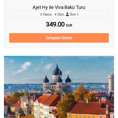
Ajet Hy ile Viva Bakü Turu
3
Gece
,
4
Gün
,
Son
1
349.00
EUR
Detayları Göster