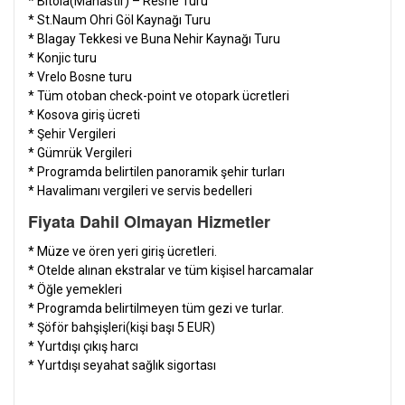
* Bitola(Manastır) – Resne Turu
* St.Naum Ohri Göl Kaynağı Turu
* Blagay Tekkesi ve Buna Nehir Kaynağı Turu
* Konjic turu
* Vrelo Bosne turu
* Tüm otoban check-point ve otopark ücretleri
* Kosova giriş ücreti
* Şehir Vergileri
* Gümrük Vergileri
* Programda belirtilen panoramik şehir turları
* Havalimanı vergileri ve servis bedelleri
Fiyata Dahil Olmayan Hizmetler
*
Müze ve ören yeri giriş ücretleri.
* Otelde alınan ekstralar ve tüm kişisel harcamalar
* Öğle yemekleri
* Programda belirtilmeyen tüm gezi ve turlar.
* Şöför bahşişleri(kişi başı 5 EUR)
* Yurtdışı çıkış harcı
* Yurtdışı seyahat sağlık sigortası