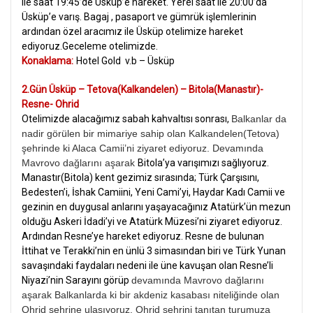
ile saat 19:45’de Üsküp’e hareket. Yerel saat ile 20:00’da
Üsküp’e varış. Bagaj , pasaport ve gümrük işlemlerinin
ardından özel aracımız ile Üsküp otelimize hareket
ediyoruz.Geceleme otelimizde.
Konaklama:
Hotel Gold v.b – Üsküp
2.Gün Üsküp – Tetova(Kalkandelen) – Bitola(Manastır)-
Resne- Ohrid
Otelimizde alacağımız sabah kahvaltısı sonrası,
Balkanlar da
nadir görülen bir mimariye sahip olan Kalkandelen(Tetova)
şehrinde ki Alaca Camii’ni ziyaret ediyoruz. Devamında
Mavrovo dağlarını aşarak
Bitola’ya varışımızı sağlıyoruz.
Manastır(Bitola) kent gezimiz sırasında; Türk Çarşısını,
Bedesten’i, İshak Camiini, Yeni Cami’yi, Haydar Kadı Camii ve
gezinin en duygusal anlarını yaşayacağınız Atatürk’ün mezun
olduğu Askeri İdadi’yi ve Atatürk Müzesi’ni ziyaret ediyoruz.
Ardından Resne’ye hareket ediyoruz. Resne de bulunan
İttihat ve Terakki’nin en ünlü 3 simasından biri ve Türk Yunan
savaşındaki faydaları nedeni ile üne kavuşan olan Resne’li
Niyazi’nin Sarayını görüp
devamında Mavrovo dağlarını
aşarak Balkanlarda ki bir akdeniz kasabası niteliğinde olan
Ohrid şehrine ulaşıyoruz, Ohrid şehrini tanıtan turumuza