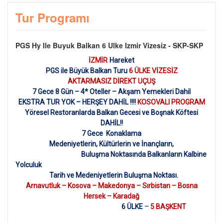
Tur Programı
PGS Hy Ile Buyuk Balkan 6 Ulke Izmir Vizesiz - SKP-SKP
İZMİR
Hareket
PGS ile Büyük Balkan Turu
6 ÜLKE VİZESİZ
AKTARMASIZ DİREKT UÇUŞ
7 Gece 8 Gün – 4* Oteller – Akşam Yemekleri Dahil
EKSTRA TUR YOK – HERŞEY DAHİL !!!!
KOSOVALI PROGRAM
Yöresel Restoranlarda Balkan Gecesi ve Boşnak Köftesi
DAHİL!!
7 Gece Konaklama
Medeniyetlerin, Kültürlerin ve İnançların,
Buluşma Noktasında Balkanların Kalbine
Yolculuk
Tarih ve Medeniyetlerin Buluşma Noktası
.
Arnavutluk – Kosova – Makedonya – Sırbistan – Bosna
Hersek – Karadağ
6 ÜLKE
–
5 BAŞKENT