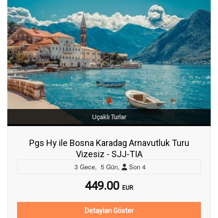
Uçaklı Turlar
Pgs Hy ile Bosna Karadag Arnavutluk Turu
Vizesiz - SJJ-TIA
3
Gece
,
5
Gün
,
Son
4
449.00
EUR
Detayları Göster