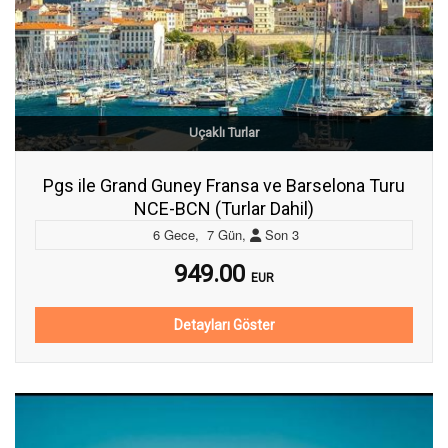
Uçaklı Turlar
Pgs ile Grand Guney Fransa ve Barselona Turu
NCE-BCN (Turlar Dahil)
6
Gece
,
7
Gün
,
Son
3
949.00
EUR
Detayları Göster