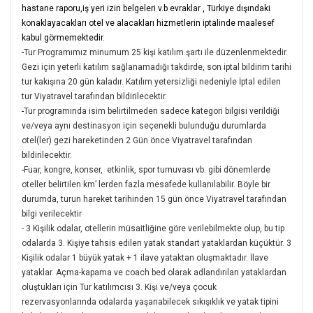
hastane raporu,iş yeri izin belgeleri v.b evraklar , Türkiye dışındaki
konaklayacakları otel ve alacakları hizmetlerin iptalinde maalesef
kabul görmemektedir.
-
Tur Programımız minumum 25 kişi katılım şartı ile düzenlenmektedir.
Gezi için yeterli katılım sağlanamadığı takdirde, son iptal bildirim tarihi
tur kakışına 20 gün kaladır. Katılım yetersizliği nedeniyle İptal edilen
tur Viyatravel tarafından bildirilecektir.
-
Tur programında isim belirtilmeden sadece kategori bilgisi verildiği
ve/veya aynı destinasyon için seçenekli bulunduğu durumlarda
otel(ler) gezi hareketinden 2 Gün önce Viyatravel tarafından
bildirilecektir.
-
Fuar, kongre, konser, etkinlik, spor turnuvası vb. gibi dönemlerde
oteller belirtilen km’ lerden fazla mesafede kullanılabilir. Böyle bir
durumda, turun hareket tarihinden 15 gün önce Viyatravel tarafından
bilgi verilecektir
- 3 Kişilik odalar, otellerin müsaitliğine göre verilebilmekte olup, bu tip
odalarda 3. Kişiye tahsis edilen yatak standart yataklardan küçüktür. 3
Kişilik odalar 1 büyük yatak + 1 ilave yataktan oluşmaktadır. İlave
yataklar. Açma-kapama ve coach bed olarak adlandırılan yataklardan
oluştukları için Tur katılımcısı 3. Kişi ve/veya çocuk
rezervasyonlarında odalarda yaşanabilecek sıkışıklık ve yatak tipini