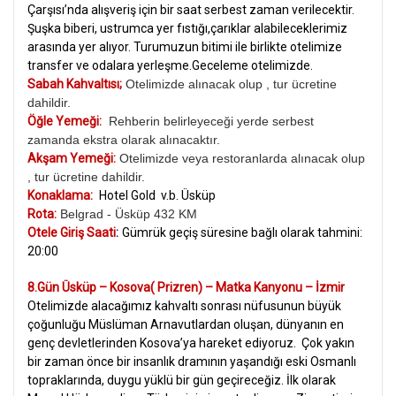
Çarşısı’nda alışveriş için bir saat serbest zaman verilecektir.
Şuşka biberi, ustrumca yer fıstığı,çarıklar alabileceklerimiz
arasında yer alıyor. Turumuzun bitimi ile birlikte otelimize
transfer ve odalara yerleşme.Geceleme otelimizde.
Sabah Kahvaltısı;
Otelimizde alınacak olup , tur ücretine
dahildir.
Öğle Yemeği:
Rehberin belirleyeceği yerde serbest
zamanda ekstra olarak alınacaktır.
Akşam Yemeği:
Otelimizde veya restoranlarda alınacak olup
, tur ücretine dahildir.
Konaklama:
Hotel Gold v.b. Üsküp
Rota:
Belgrad - Üsküp 432 KM
Otele Giriş Saati
:
Gümrük geçiş süresine bağlı olarak tahmini:
20:00
8.Gün Üsküp – Kosova( Prizren) – Matka Kanyonu – İzmir
Otelimizde alacağımız kahvaltı sonrası
nüfusunun büyük
çoğunluğu Müslüman Arnavutlardan oluşan, dünyanın en
genç devletlerinden Kosova’ya hareket ediyoruz. Çok yakın
bir zaman önce bir insanlık dramının yaşandığı eski Osmanlı
topraklarında, duygu yüklü bir gün geçireceğiz. İlk olarak