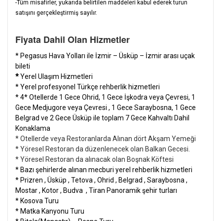
-Tüm misafirler, yukarıda belirtilen maddeleri kabul ederek turun
satışını gerçekleştirmiş sayılır.
Fiyata Dahil Olan Hizmetler
* Pegasus Hava Yolları ile İzmir – Üsküp – İzmir arası uçak
bileti
*
Yerel Ulaşım Hizmetleri
* Yerel profesyonel Türkçe rehberlik hizmetleri
* 4* Otellerde 1 Gece Ohrid, 1 Gece İşkodra veya Çevresi, 1
Gece Medjugore veya Çevresi , 1 Gece Saraybosna, 1 Gece
Belgrad ve 2 Gece Üsküp ile toplam 7 Gece Kahvaltı Dahil
Konaklama
* Otellerde veya Restoranlarda Alınan dört Akşam Yemeği
* Yöresel Restoran da düzenlenecek olan Balkan Gecesi.
* Yöresel Restoran da alınacak olan Boşnak Köftesi
* Bazı şehirlerde alınan mecburi yerel rehberlik hizmetleri
* Prizren , Üsküp , Tetova , Ohrid , Belgrad , Saraybosna ,
Mostar , Kotor , Budva , Tiran Panoramik şehir turları
* Kosova Turu
* Matka Kanyonu Turu