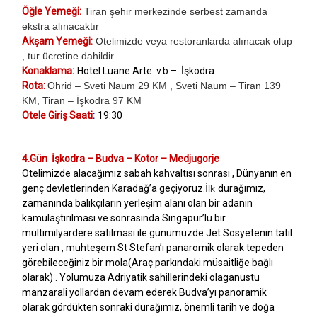
Öğle Yemeği:
Tiran şehir merkezinde serbest zamanda
ekstra alınacaktır
Akşam Yemeği:
Otelimizde veya restoranlarda alınacak olup
, tur ücretine dahildir.
Konaklama:
Hotel Luane Arte v.b – İşkodra
Rota:
Ohrid – Sveti Naum 29 KM , Sveti Naum – Tiran 139
KM, Tiran – İşkodra 97 KM
Otele Giriş Saati
:
19:30
4.Gün İşkodra – Budva – Kotor – Medjugorje
Otelimizde alacağımız sabah kahvaltısı sonrası , Dünyanın en
genç devletlerinden Karadağ’a geçiyoruz.
İlk
durağımız,
zamanında balıkçıların yerleşim alanı olan bir adanın
kamulaştırılması ve sonrasında Singapur’lu bir
multimilyardere satılması ile günümüzde Jet Sosyetenin tatil
yeri olan , muhteşem St Stefan’ı panaromik olarak tepeden
görebileceğiniz bir mola(Araç parkındaki müsaitliğe bağlı
olarak) . Yolumuza Adriyatik sahillerindeki olaganustu
manzarali yollardan devam ederek Budva’yı panoramik
olarak gördükten sonraki
durağımız, önemli tarih ve doğa