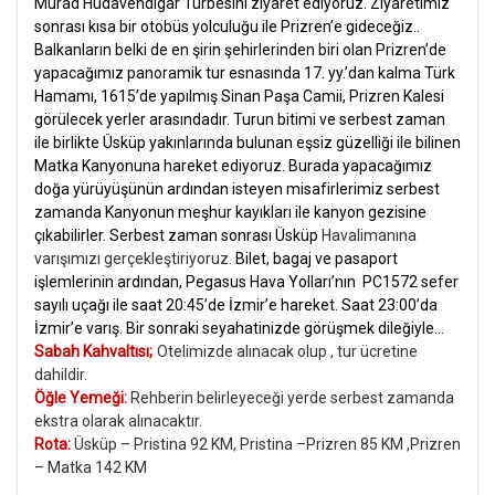
Murad Hüdavendigar Türbesi
ni ziyaret ediyoruz.
Ziyaretimiz
sonrası
kısa bir otobüs yolculuğu ile Prizren’e gideceğiz..
Balkanların belki de en şirin şehirlerinden biri olan Prizren’de
yapacağımız panoramik tur esnasında 17. yy.’dan kalma Türk
Hamamı, 1615’de yapılmış Sinan Paşa Camii, Prizren Kalesi
görülecek yerler arasındadır. Turun bitimi ve serbest zaman
ile birlikte Üsküp yakınlarında bulunan eşsiz güzelliği ile bilinen
Matka Kanyonuna hareket ediyoruz. Burada yapacağımız
doğa yürüyüşünün ardından isteyen misafirlerimiz serbest
zamanda Kanyonun meşhur kayıkları ile kanyon gezisine
çıkabilirler. Serbest zaman sonrası Üsküp
Havalimanına
varışımızı gerçekleştiriyoruz.
Bilet, bagaj ve pasaport
işlemlerinin ardından, Pegasus Hava Yolları’nın PC1572 sefer
sayılı uçağı ile saat 20:45’de İzmir’e hareket. Saat 23:00’da
İzmir’e varış. Bir sonraki seyahatinizde görüşmek dileğiyle…
Sabah Kahvaltısı;
Otelimizde alınacak olup , tur ücretine
dahildir.
Öğle Yemeği:
Rehberin belirleyeceği yerde serbest zamanda
ekstra olarak alınacaktır.
Rota:
Üsküp – Pristina 92 KM, Pristina –Prizren 85 KM ,Prizren
– Matka 142 KM