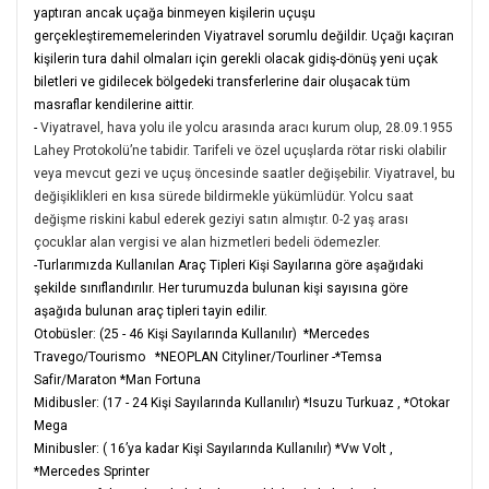
yaptıran ancak uçağa binmeyen kişilerin uçuşu
gerçekleştirememelerinden Viyatravel sorumlu değildir. Uçağı kaçıran
kişilerin tura dahil olmaları için gerekli olacak gidiş-dönüş yeni uçak
biletleri ve gidilecek bölgedeki transferlerine dair oluşacak tüm
masraflar kendilerine aittir.
-
Viyatravel, hava yolu ile yolcu arasında aracı kurum olup, 28.09.1955
Lahey Protokolü’ne tabidir. Tarifeli ve özel uçuşlarda rötar riski olabilir
veya mevcut gezi ve uçuş öncesinde saatler değişebilir. Viyatravel, bu
değişiklikleri en kısa sürede bildirmekle yükümlüdür. Yolcu saat
değişme riskini kabul ederek geziyi satın almıştır. 0-2 yaş arası
çocuklar alan vergisi ve alan hizmetleri bedeli ödemezler.
-Turlarımızda Kullanılan Araç Tipleri Kişi Sayılarına göre aşağıdaki
şekilde sınıflandırılır. Her turumuzda bulunan kişi sayısına göre
aşağıda bulunan araç tipleri tayin edilir.
Otobüsler: (25 - 46 Kişi Sayılarında Kullanılır) *Mercedes
Travego/Tourismo *NEOPLAN Cityliner/Tourliner -*Temsa
Safir/Maraton *Man Fortuna
Midibusler: (17 - 24 Kişi Sayılarında Kullanılır) *Isuzu Turkuaz , *Otokar
Mega
Minibusler: ( 16’ya kadar Kişi Sayılarında Kullanılır) *Vw Volt ,
*Mercedes Sprinter