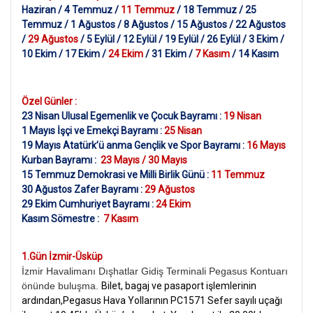
Haziran / 4 Temmuz /
11 Temmuz
/ 18 Temmuz / 25
Temmuz / 1 Ağustos / 8 Ağustos / 15 Ağustos / 22 Ağustos
/
29 Ağustos
/ 5 Eylül / 12 Eylül / 19 Eylül / 26 Eylül / 3 Ekim /
10 Ekim / 17 Ekim /
24 Ekim
/ 31 Ekim /
7 Kasım
/ 14 Kasım
Özel Günler :
23 Nisan Ulusal Egemenlik ve Çocuk Bayramı :
19 Nisan
1 Mayıs İşçi ve Emekçi Bayramı :
25 Nisan
19 Mayıs Atatürk’ü anma Gençlik ve Spor Bayramı :
16 Mayıs
Kurban Bayramı :
23 Mayıs / 30 Mayıs
15 Temmuz Demokrasi ve Milli Birlik Günü :
11 Temmuz
30 Ağustos Zafer Bayramı :
29 Ağustos
29 Ekim Cumhuriyet Bayramı :
24 Ekim
Kasım Sömestre :
7 Kasım
1.Gün İzmir-Üsküp
İzmir Havalimanı Dışhatlar Gidiş Terminali Pegasus Kontuarı
önünde buluşma.
Bilet, bagaj ve pasaport işlemlerinin
ardından,Pegasus Hava Yollarının PC1571 Sefer sayılı uçağı