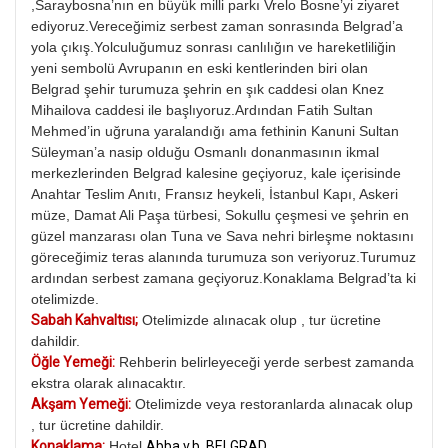
,Saraybosna’nın en büyük milli parkı Vrelo Bosne’yi ziyaret
ediyoruz.Vereceğimiz serbest zaman sonrasında Belgrad’a
yola çıkış.Yolculuğumuz sonrası canlılığın ve hareketliliğin
yeni sembolü Avrupanın en eski kentlerinden biri olan
Belgrad şehir turumuza şehrin en şık caddesi olan Knez
Mihailova caddesi ile başlıyoruz.Ardından Fatih Sultan
Mehmed’in uğruna yaralandığı ama fethinin Kanuni Sultan
Süleyman’a nasip olduğu Osmanlı donanmasının ikmal
merkezlerinden Belgrad kalesine geçiyoruz, kale içerisinde
Anahtar Teslim Anıtı, Fransız heykeli, İstanbul Kapı, Askeri
müze, Damat Ali Paşa türbesi, Sokullu çeşmesi ve şehrin en
güzel manzarası olan Tuna ve Sava nehri birleşme noktasını
göreceğimiz teras alanında turumuza son veriyoruz.Turumuz
ardından serbest zamana geçiyoruz.Konaklama Belgrad’ta ki
otelimizde.
Sabah Kahvaltısı;
Otelimizde alınacak olup , tur ücretine
dahildir.
Öğle Yemeği:
Rehberin belirleyeceği yerde serbest zamanda
ekstra olarak alınacaktır.
Akşam Yemeği:
Otelimizde veya restoranlarda alınacak olup
, tur ücretine dahildir.
Konaklama:
Hotel
Abba v.b. BELGRAD