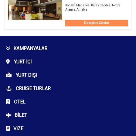
Konakli Mahallesi Kulak Caddesi No:33
Alanya, Antalya
Detayları Göster
KAMPANYALAR
YURT İÇI
YURT DIŞI
CRUISE TURLAR
OTEL
BILET
VIZE