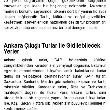
ve yakın coğrafyanın çeşitli güzelliklerini keşfetmek
isteyenler için ideal bir başlangıç noktasıdır. Ankara'nın
merkezi konumu sayesinde, ülkenin dört bir yanına kolayca
ulaşım sağlanabilir. Tarihi, kültürel ve doğal güzellikleri
keşfetmek isteyenler için hazırlanan çeşitli tur programları,
her zevke hitap eden unutulmaz bir tatil deneyimi sunar.
Ankara Çıkışlı Turlar ile Gidilebilecek
Yerler
Ankara çıkışlı turlar, GAP bölgesinin kültürel
zenginliklerinden Karadeniz'in yemyeşil doğasına, Batum'un
egzotik atmosferinden Likya'nın antik kalıntılarına kadar
geniş bir yelpazede destinasyonlar sunar. GAP turları,
Gaziantep, Şanlıurfa, Mardin gibi şehirleri kapsar ve tarihi
mirasıyla büyüler. Karadeniz turları, Rize ve Trabzon'un
muhteşem doğası ile huzur verir. Batum turları, sınır
ötesinde kısa bir kaçamak yapma fırsatı sunar. Likya turları
ise, Kaş, Kalkan, Patara gibi Akdeniz'in büyüleyici sahillerini
keşfetmenizi sağlar.