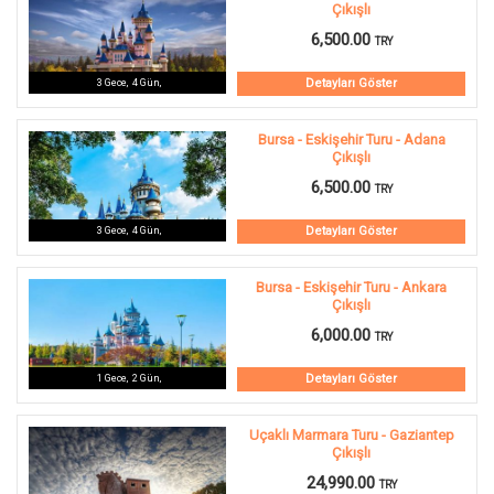
Çıkışlı
6,500.00
TRY
Detayları Göster
3
Gece
,
4
Gün
,
Bursa - Eskişehir Turu - Adana
Çıkışlı
6,500.00
TRY
Detayları Göster
3
Gece
,
4
Gün
,
Bursa - Eskişehir Turu - Ankara
Çıkışlı
6,000.00
TRY
Detayları Göster
1
Gece
,
2
Gün
,
Uçaklı Marmara Turu - Gaziantep
Çıkışlı
24,990.00
TRY