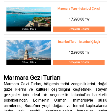
Marmara Turu - İstanbul Çıkışlı
17,990.00
TRY
Detayları Göster
3
Gece
,
4
Gün
,
İstanbul Turu - İstanbul Çıkışlı
12,990.00
TRY
Detayları Göster
2
Gece
,
3
Gün
,
Marmara Gezi Turları
Marmara Gezi Turları, bölgenin tarihi zenginliklerini, doğal
güzelliklerini ve kültürel çeşitliliğini keşfetmek isteyen
gezginler için ideal bir seçenektir. İstanbul’un hareketli
sokaklarından, Edirne’nin Osmanlı mimarisiyle süslü
camilerine, Bursa’nın yeşil doğası ve termal kaplıcalarına