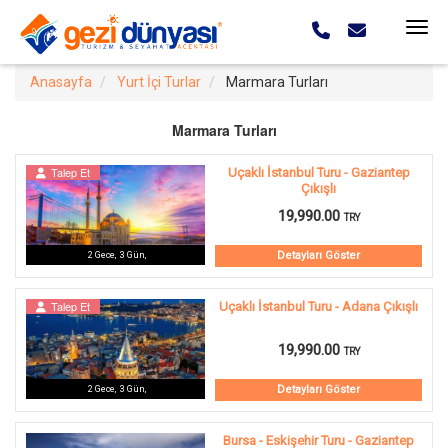
Anasayfa
Yurt İçi Turlar
Marmara Turları
Marmara Turları
Talep Et
Uçaklı İstanbul Turu - Gaziantep
Çıkışlı
19,990.00
TRY
Detayları Göster
2
Gece
,
3
Gün
,
Talep Et
Uçaklı İstanbul Turu - Adana Çıkışlı
19,990.00
TRY
Detayları Göster
2
Gece
,
3
Gün
,
Bursa - Eskişehir Turu - Gaziantep