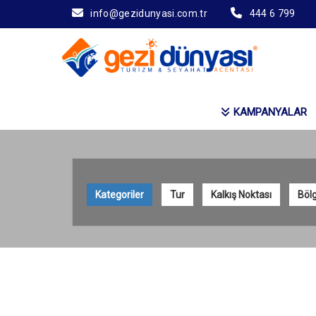
info@gezidunyasi.com.tr
444 6 799
KAMPANYALAR
Kategoriler
Tur
Kalkış Noktası
Bölg