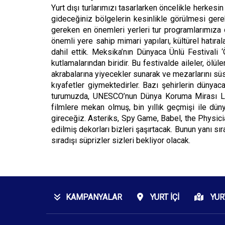
Yurt dışı turlarımızı tasarlarken öncelikle herkesi
gideceğiniz bölgelerin kesinlikle görülmesi gere
gereken en önemleri yerleri tur programlarımıza 
önemli yere sahip mimari yapıları, kültürel hatıra
dahil ettik. Meksika’nın Dünyaca Ünlü Festivali
kutlamalarından biridir. Bu festivalde aileler, ölül
akrabalarına yiyecekler sunarak ve mezarlarını süs
kıyafetler giymektedirler. Bazı şehirlerin düny
turumuzda, UNESCO’nun Dünya Koruma Mirası Lis
filmlere mekan olmuş, bin yıllık geçmişi ile düny
gireceğiz. Asteriks, Spy Game, Babel, the Physici
edilmiş dekorları bizleri şaşırtacak. Bunun yanı s
sıradışı süprizler sizleri bekliyor olacak.
KAMPANYALAR
YURT İÇI
YUR