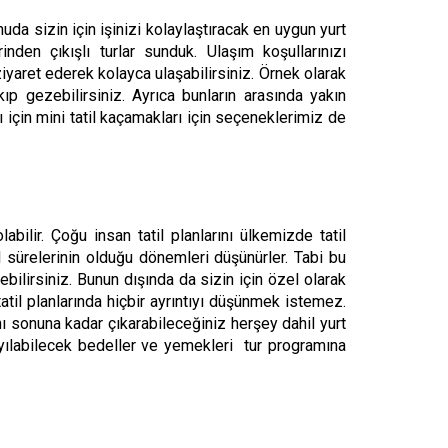
uda sizin için işinizi kolaylaştıracak en uygun yurt
nden çıkışlı turlar sunduk. Ulaşım koşullarınızı
izi ziyaret ederek kolayca ulaşabilirsiniz. Örnek olarak
p gezebilirsiniz. Ayrıca bunların arasında yakın
 için mini tatil kaçamakları için seçeneklerimiz de
abilir. Çoğu insan tatil planlarını ülkemizde tatil
il sürelerinin olduğu dönemleri düşünürler. Tabi bu
ebilirsiniz. Bunun dışında da sizin için özel olarak
atil planlarında hiçbir ayrıntıyı düşünmek istemez.
nı sonuna kadar çıkarabileceğiniz herşey dahil yurt
ayılabilecek bedeller ve yemekleri tur programına