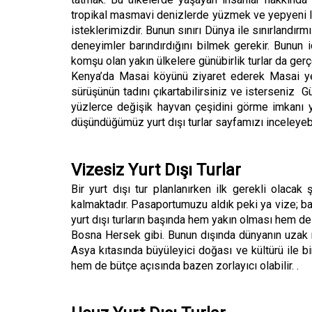
tropikal masmavi denizlerde yüzmek ve yepyeni l
isteklerimizdir. Bunun sınırı Dünya ile sınırlandırm
deneyimler barındırdığını bilmek gerekir. Bunun i
komşu olan yakın ülkelere günübirlik turlar da gerçek
Kenya’da Masai köyünü ziyaret ederek Masai yerli
sürüşünün tadını çıkartabilirsiniz ve isterseniz G
yüzlerce değişik hayvan çeşidini görme imkanı yak
düşündüğümüz yurt dışı turlar sayfamızı inceleyebi
Vizesiz Yurt Dışı Turlar
Bir yurt dışı tur planlanırken ilk gerekli olaca
kalmaktadır. Pasaportumuzu aldık peki ya vize; ba
yurt dışı turların başında hem yakın olması hem de
Bosna Hersek gibi. Bunun dışında dünyanın uzak nok
Asya kıtasında büyüleyici doğası ve kültürü ile 
hem de bütçe açısında bazen zorlayıcı olabilir. .