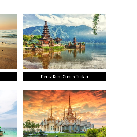
r
Deniz Kum Güneş Turları