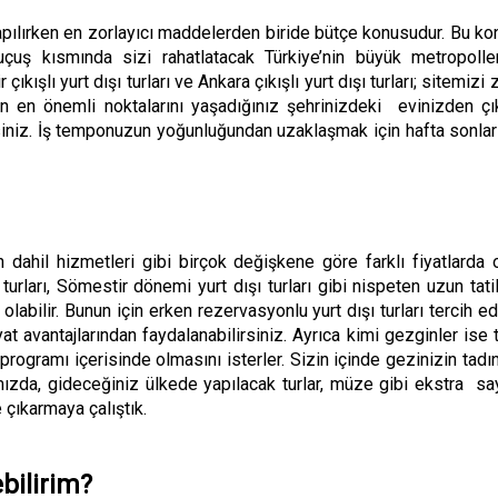
 yapılırken en zorlayıcı maddelerden biride bütçe konusudur. Bu kon
çuş kısmında sizi rahatlatacak Türkiye’nin büyük metropolleri
ir çıkışlı yurt dışı turları ve Ankara çıkışlı yurt dışı turları; sitem
en önemli noktalarını yaşadığınız şehrinizdeki evinizden çıkı
irsiniz. İş temponuzun yoğunluğundan uzaklaşmak için hafta sonları
un dahil hizmetleri gibi birçok değişkene göre farklı fiyatlarda ol
urları, Sömestir dönemi yurt dışı turları gibi nispeten uzun tat
olabilir. Bunun için erken rezervasyonlu yurt dışı turları tercih ed
t avantajlarından faydalanabilirsiniz. Ayrıca kimi gezginler ise t
programı içerisinde olmasını isterler. Sizin içinde gezinizin tadı
ımızda, gideceğiniz ülkede yapılacak turlar, müze gibi ekstra s
 çıkarmaya çalıştık.
ebilirim?