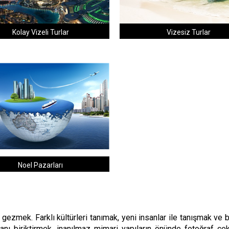
Kolay Vizeli Turlar
Vizesiz Turlar
Noel Pazarları
gezmek. Farklı kültürleri tanımak, yeni insanlar ile tanışmak ve b
anı biriktirmek, inanılmaz mimari yapıların önünde fotoğraf ç