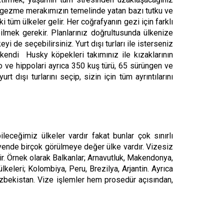
 gezme merakımızın temelinde yatan bazı tutku ve
i tüm ülkeler gelir. Her coğrafyanın gezi için farklı
bilmek gerekir. Planlarınız doğrultusunda ülkenize
yi de seçebilirsiniz. Yurt dışı turları ile isterseniz
 kendi Husky köpekleri takımınız ile kızaklarının
lo ve hippolari ayrıca 350 kuş türü, 65 sürüngen ve
dışı turlarını seçip, sizin için tüm ayrıntılarını
leceğimiz ülkeler vardır fakat bunlar çok sınırlı
eyende birçok görülmeye değer ülke vardır. Vizesiz
ir. Örnek olarak Balkanlar; Arnavutluk, Makendonya,
keleri; Kolombiya, Peru, Brezilya, Arjantin. Ayrıca
Özbekistan. Vize işlemler hem prosedür açısından,