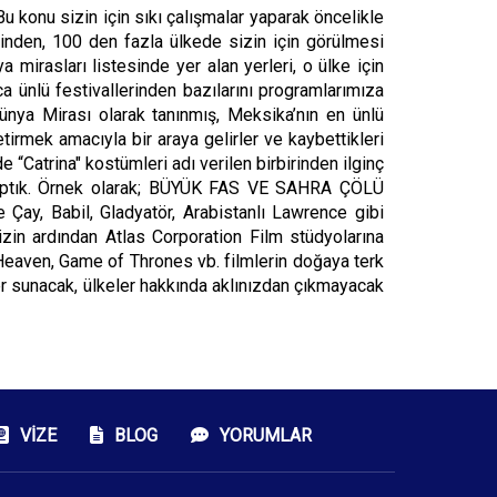
Bu konu sizin için sıkı çalışmalar yaparak öncelikle
sinden, 100 den fazla ülkede sizin için görülmesi
irasları listesinde yer alan yerleri, o ülke için
ca ünlü festivallerinden bazılarını programlarımıza
ünya Mirası olarak tanınmış, Meksika’nın en ünlü
getirmek amacıyla bir araya gelirler ve kaybettikleri
“Catrina" kostümleri adı verilen birbirinden ilginç
ar yaptık. Örnek olarak; BÜYÜK FAS VE SAHRA ÇÖLÜ
y, Babil, Gladyatör, Arabistanlı Lawrence gibi
mizin ardından Atlas Corporation Film stüdyolarına
 Heaven, Game of Thrones vb. filmlerin doğaya terk
ler sunacak, ülkeler hakkında aklınızdan çıkmayacak
VIZE
BLOG
YORUMLAR