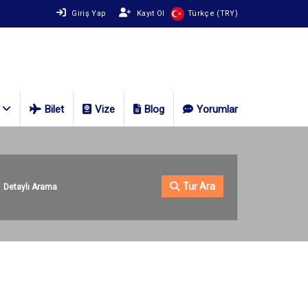
Giriş Yap
Kayıt Ol
Türkçe (TRY)
Bilet
Vize
Blog
Yorumlar
Tur Ara
Detaylı Arama