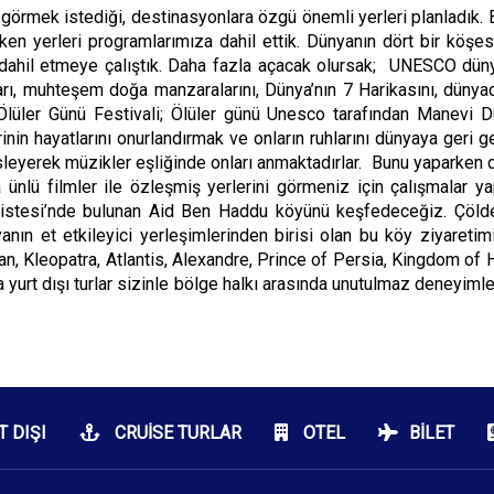
n görmek istediği, destinasyonlara özgü önemli yerleri planladık. 
ken yerleri programlarımıza dahil ettik. Dünyanın dört bir köşe
dahil etmeye çalıştık. Daha fazla açacak olursak; UNESCO dünya m
ları, muhteşem doğa manzaralarını, Dünya’nın 7 Harikasını, dünya
 ‘Ölüler Günü Festivali; Ölüler günü Unesco tarafından Manevi D
erinin hayatlarını onurlandırmak ve onların ruhlarını dünyaya geri 
leyerek müzikler eşliğinde onları anmaktadırlar. Bunu yaparken de 
aca ünlü filmler ile özleşmiş yerlerini görmeniz için çalışmal
tesi’nde bulunan Aid Ben Haddu köyünü keşfedeceğiz. Çölde Ça
anın et etkileyici yerleşimlerinden birisi olan bu köy ziyareti
an, Kleopatra, Atlantis, Alexandre, Prince of Persia, Kingdom of
ıra yurt dışı turlar sizinle bölge halkı arasında unutulmaz deneyim
T DIŞI
CRUISE TURLAR
OTEL
BILET