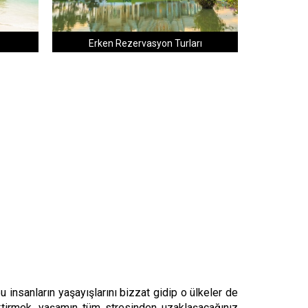
Erken Rezervasyon Turları
u insanların yaşayışlarını bizzat gidip o ülkeler de
ektirmek, yaşamın tüm stresinden uzaklaşacağınız