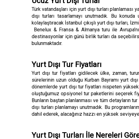
Ucuz Yurt Dışı Turlar
Türk vatandaşları için yurt dışı turları planlaması
dışı turları tasarlamayı unutmadık. Bu konuda u
kolaylaştıracak İstanbul çıkışlı yurt dışı turları, İzm
Benelux & Fransa & Almanya turu ile Avrupa’nın 
destinasyonlar için günü birlik turları da seçebil
bulunmaktadır.
Yurt Dışı Tur Fiyatları
Yurt dışı tur fiyatları gidilecek ülke, zaman, tur
sürelerinin uzun olduğu Kurban Bayramı yurt dışı t
dönemlerde yurt dışı tur fiyatları nispeten yüksek 
oluştuğumuz opsiyonel tur paketlerini seçerek fiya
Bunların baştan planlanması ve tüm detayların tur 
dışı turları planlamayı unutmadık. Bu programlar
dahil ederek, alacağınız hazzı en yüksek seviyeye
Yurt Dışı Turları İle Nereleri Gör