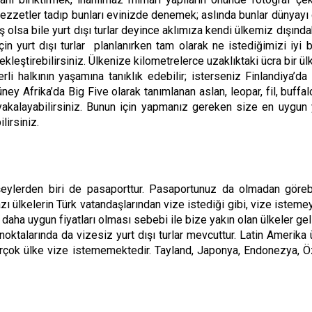
ezzetler tadıp bunları evinizde denemek; aslında bunlar dünyayı
ış olsa bile yurt dışı turlar deyince aklımıza kendi ülkemiz dışındak
çin yurt dışı turlar planlanırken tam olarak ne istediğimizi iyi 
leştirebilirsiniz. Ülkenize kilometrelerce uzaklıktaki ücra bir ülke
 halkının yaşamına tanıklık edebilir; isterseniz Finlandiya’da
üney Afrika’da Big Five olarak tanımlanan aslan, leopar, fil, buffa
alayabilirsiniz. Bunun için yapmanız gereken size en uygun yurt 
lirsiniz.
k şeylerden biri de pasaporttur. Pasaportunuz da olmadan görebi
zı ülkelerin Türk vatandaşlarından vize istediği gibi, vize istem
 daha uygun fiyatları olması sebebi ile bize yakın olan ülkeler gel
talarında da vizesiz yurt dışı turlar mevcuttur. Latin Amerika ül
birçok ülke vize istememektedir. Tayland, Japonya, Endonezya, 