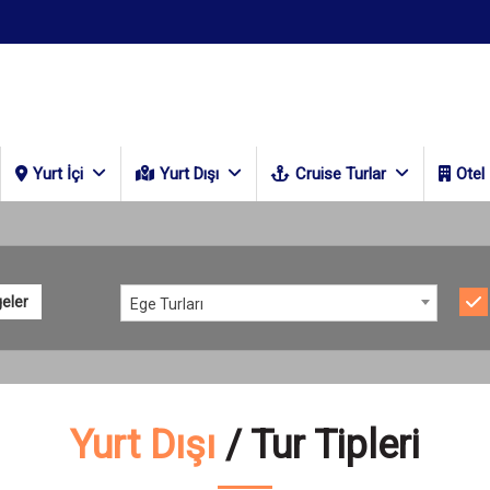
Yurt İçi
Yurt Dışı
Cruise Turlar
Otel
eler
Ege Turları
Yurt Dışı
/ Tur Tipleri