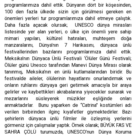
programlarımıza dahil ettik. Dünyanın dört bir köşesinden,
100 den fazla ülkede sizin için görülmesi gereken en
önemleri yerleri tur programlarımıza dahil etmeye çalıştık.
Daha fazla açacak olursak; UNESCO dünya mirasları
listesinde yer alan yerleri, o ülke için önemli yere sahip
mimari yapıları, kültürel hatıraları, muhteşem doğa
manzaralarını, Dünya’nın 7 Harikasını, dünyaca ünlü
festivallerinden bazılarını programlarımıza dahil ettik.
Meksika’nın Dünyaca Ünlü Festivali ‘Ölüler Günü Festivali;
Ölüler günü Unesco tarafından Manevi Dünya Mirası olarak
tanınmış, Meksika’nın en ünlü kutlamalarından biridir. Bu
festivalde aileler, ölülerinin hayatlarını onurlandırmak ve
onların ruhlarını dünyaya geri getirmek amacıyla bir araya
gelirler ve kaybettikleri akrabalarına yiyecekler sunarak ve
mezarlarını süsleyerek müzikler eşliğinde onları
anmaktadırlar. Bunu yaparken de “Catrina" kostümleri adı
verilen birbirinden ilginç kıyafetler giymektedirler. Bazı
şehirlerin dünyaca ünlü filmler ile özleşmiş yerlerini
görmeniz için çalışmalar yaptık. Örnek olarak; BÜYÜK FAS VE
SAHRA ÇÖLÜ turumuzda, UNESCO’nun Dünya Koruma