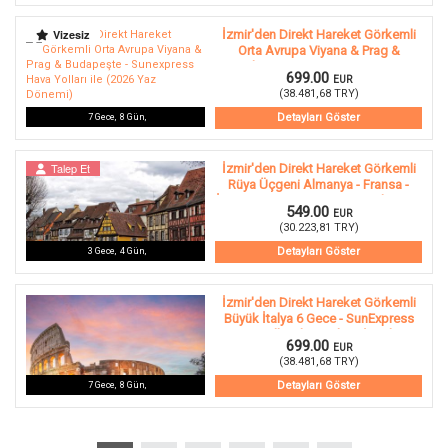
Vizesiz
İzmir'den Direkt Hareket Görkemli
Orta Avrupa Viyana & Prag &
Budapeşte - Sunexpress Hava
699.00
EUR
Yolları ile (2026 Yaz Dönemi)
(
38.481,68
TRY
)
Detayları Göster
7
Gece
,
8
Gün
,
Talep Et
İzmir'den Direkt Hareket Görkemli
Rüya Üçgeni Almanya - Fransa -
İsviçre 3 Gece - SunExpress ile 2026
549.00
EUR
Yaz Dönemi
(
30.223,81
TRY
)
Detayları Göster
3
Gece
,
4
Gün
,
İzmir'den Direkt Hareket Görkemli
Büyük İtalya 6 Gece - SunExpress
Hava Yolları ile 24 Ekim (29 Ekim
699.00
EUR
Özel) (MXP-FCO)
(
38.481,68
TRY
)
Detayları Göster
7
Gece
,
8
Gün
,