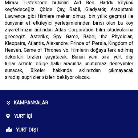
Mirası Listesi’nde bulunan Aid Ben Haddu köyünü
keşfedeceğiz. Çölde Çay, Babil, Gladyatör, Arabistanlı
Lawrence gibi filmlere mekan olmuş, bin yıllık geçmişi ile
dünyanın et etkileyici yerleşimlerinden birisi olan bu köy
ziyaretimizin ardından Atlas Corporation Film stüdyolarına
gireceğiz. Asteriks, Spy Game, Babel, the Physician,
Kleopatra, Atlantis, Alexandre, Prince of Persia, Kingdom of
Heaven, Game of Thrones vb. filmlerin doğaya terk edilmiş
dekorları bizleri şaşırtacak. Bunun yanı sıra yurt dışı
turlar sizinle bölge halkı arasında unutulmaz deneyimler
sunacak, ülkeler hakkında aklınızdan çıkmayacak
sıradışı süprizler sizleri bekliyor olacak.
KAMPANYALAR
YURT İÇI
YURT DIŞI