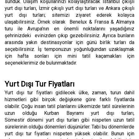
sunduk. Ulaşım koşullarınızı kolaylaştıracak İstanbul çıkışlı
yurt dışı turları, İzmir çıkışlı yurt dışı turları ve Ankara çıkışlı
yurt dışı turları; sitemizi ziyaret ederek kolayca
ulaşabilirsiniz. Örnek olarak Benelux & Fransa & Almanya
turu ile Avrupa’nın en önemli noktalarını yaşadığınız
şehrinizdeki evinizden çıkıp gezebilirsiniz. Ayrıca bunların
arasında yakın destinasyonlar için günü birlik turları da
seçebilirsiniz. İş temponuzun yoğunluğundan uzaklaşmak
için hafta sonları için mini tatil kaçamakları için
seçeneklerimiz de bulunmaktadır.
Yurt Dışı Tur Fiyatları
Yurt dışı tur fiyatları gidilecek ülke, zaman, turun dahil
hizmetleri gibi birçok değişkene göre farklı fiyatlarda
olabilir. Çoğu insan tatil planlarını ülkemizde tatil sürelerinin
uzun olduğu Kurban Bayramı yurt dışı turları,
Sömestir dönemi yurt dışı turları gibi nispeten uzun tatil
sürelerinin olduğu dönemleri düşünürler. Tabi bu dönemlerde
yurt dışı tur fiyatları nispeten yüksek olabilir. Bunun için