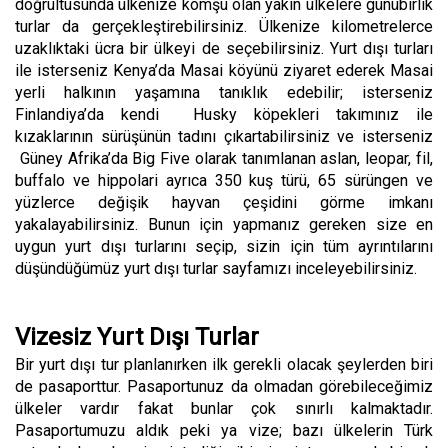
doğrultusunda ülkenize komşu olan yakın ülkelere günübirlik
turlar da gerçekleştirebilirsiniz. Ülkenize kilometrelerce
uzaklıktaki ücra bir ülkeyi de seçebilirsiniz. Yurt dışı turları
ile isterseniz Kenya’da Masai köyünü ziyaret ederek Masai
yerli halkının yaşamına tanıklık edebilir; isterseniz
Finlandiya’da kendi Husky köpekleri takımınız ile
kızaklarının sürüşünün tadını çıkartabilirsiniz ve isterseniz
Güney Afrika’da Big Five olarak tanımlanan aslan, leopar, fil,
buffalo ve hippolari ayrıca 350 kuş türü, 65 sürüngen ve
yüzlerce değişik hayvan çeşidini görme imkanı
yakalayabilirsiniz. Bunun için yapmanız gereken size en
uygun yurt dışı turlarını seçip, sizin için tüm ayrıntılarını
düşündüğümüz yurt dışı turlar sayfamızı inceleyebilirsiniz.
Vizesiz Yurt Dışı Turlar
Bir yurt dışı tur planlanırken ilk gerekli olacak şeylerden biri
de pasaporttur. Pasaportunuz da olmadan görebileceğimiz
ülkeler vardır fakat bunlar çok sınırlı kalmaktadır.
Pasaportumuzu aldık peki ya vize; bazı ülkelerin Türk