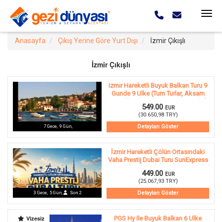
Anasayfa
Çıkış Yerine Göre Yurt Dışı
İzmir Çıkışlı
İzmir Çıkışlı
Izmır Hareketli Buyuk Balkan Turu 9
Gunde 9 Ulke (Tum Turlar, Aksam
Yemekleri ve Balkan Geceleri Dahil)
549.00
EUR
(
30.650,98
TRY
)
Detayları Göster
7
Gece
,
9
Gün
,
İzmir Hareketli Çölün Ortasındaki
Vaha Prestij Dubai Turu SunExpress
Havayolları ile Dubai Şehir Turu Dahil
449.00
EUR
3 Gece (387)
(
25.067,93
TRY
)
Detayları Göster
3
Gece
,
5
Gün
,
Son
2
Vizesiz
PGS Hy Ile Buyuk Balkan 6 Ulke