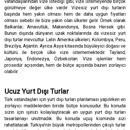
vatandaşlarından vize istediği gibi, vize istemeyende birçok
görülmeye değer ülke vardır. Vizesiz yurt dışı turların
başında hem yakın olması hem de daha uygun fiyatları
olması sebebi ile bize yakın olan ülkeler gelir. Örnek olarak
Balkanlar; Arnavutluk, Makendonya, Bosna Hersek gibi.
Bunun dışında dünyanın uzak noktalarında da vizesiz yurt
dışı turlar mevcuttur. Latin Amerika ülkeleri; Kolombiya, Peru,
Brezilya, Arjantin. Ayrıca Asya kıtasında büyüleyici doğası ve
kültürü ile birçok ülke vize istememektedir. Tayland,
Japonya, Endonezya, Özbekistan. Vize işlemler hem
prosedür açısından, hem de bütçe açısında bazen zorlayıcı
olabilir. .
Ucuz Yurt Dışı Turlar
Türk vatandaşları için yurt dışı turları planlaması yapılırken en
zorlayıcı maddelerden biride bütçe konusudur. Bu konuda
sizin için işinizi kolaylaştıracak en uygun yurt dışı turları
tasarlamayı unutmadık. Bu konuda uçuş kısmında sizi
rahatlatacak Türkiye’nin büyük metropollerinden çıkışlı turlar