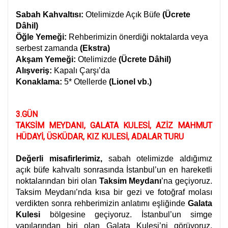
Sabah Kahvaltısı:
Otelimizde Açık Büfe
(Ücrete
Dâhil)
Öğle Yemeği:
Rehberimizin önerdiği noktalarda veya
serbest zamanda
(Ekstra)
Akşam Yemeği:
Otelimizde
(Ücrete Dâhil)
Alışveriş:
Kapalı Çarşı’da
Konaklama:
5* Otellerde
(Lionel vb.)
3.GÜN
TAKSİM MEYDANI, GALATA KULESİ, AZİZ MAHMUT
HÜDAYİ, ÜSKÜDAR, KIZ KULESİ, ADALAR TURU
Değerli misafirlerimiz,
sabah otelimizde aldığımız
açık büfe kahvaltı sonrasında İstanbul’un en hareketli
noktalarından biri olan
Taksim Meydanı
’na geçiyoruz.
Taksim Meydanı’nda kısa bir gezi ve fotoğraf molası
verdikten sonra rehberimizin anlatımı eşliğinde
Galata
Kulesi
bölgesine geçiyoruz. İstanbul’un simge
yapılarından biri olan Galata Kulesi’ni görüyoruz.