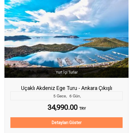
Yurt İçi Turlar
Uçaklı Akdeniz Ege Turu - Ankara Çıkışlı
5
Gece
,
6
Gün
,
34,990.00
TRY
Detayları Göster