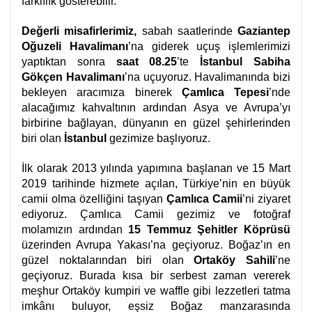
farklılık gösterebilir.
Değerli misafirlerimiz,
sabah saatlerinde
Gaziantep
Oğuzeli Havalimanı
’na giderek uçuş işlemlerimizi
yaptıktan sonra
saat 08.25
’te
İstanbul Sabiha
Gökçen Havalimanı
’na uçuyoruz. Havalimanında bizi
bekleyen aracımıza binerek
Çamlıca Tepesi
’nde
alacağımız kahvaltının ardından Asya ve Avrupa’yı
birbirine bağlayan, dünyanın en güzel şehirlerinden
biri olan
İstanbul
gezimize başlıyoruz.
İlk olarak 2013 yılında yapımına başlanan ve 15 Mart
2019 tarihinde hizmete açılan, Türkiye’nin en büyük
camii olma özelliğini taşıyan
Çamlıca Camii
’ni ziyaret
ediyoruz. Çamlıca Camii gezimiz ve fotoğraf
molamızın ardından
15 Temmuz Şehitler Köprüsü
üzerinden Avrupa Yakası’na geçiyoruz. Boğaz’ın en
güzel noktalarından biri olan
Ortaköy Sahili
’ne
geçiyoruz. Burada kısa bir serbest zaman vererek
meşhur Ortaköy kumpiri ve waffle gibi lezzetleri tatma
imkânı buluyor, eşsiz Boğaz manzarasında