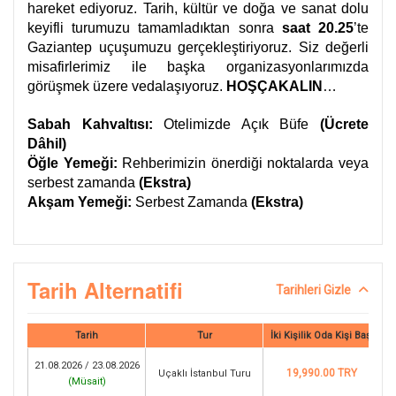
hareket ediyoruz. Tarih, kültür ve doğa ve sanat dolu
keyifli turumuzu tamamladıktan sonra
saat 20.25
’te
Gaziantep uçuşumuzu gerçekleştiriyoruz. Siz değerli
misafirlerimiz ile başka organizasyonlarımızda
görüşmek üzere vedalaşıyoruz.
HOŞÇAKALIN
…
Sabah Kahvaltısı:
Otelimizde Açık Büfe
(Ücrete
Dâhil)
Öğle Yemeği:
Rehberimizin önerdiği noktalarda veya
serbest zamanda
(Ekstra)
Akşam Yemeği:
Serbest Zamanda
(Ekstra)
Tarih Alternatifi
Tarihleri Gizle
Tarih
Tur
İki Kişilik Oda Kişi Başı
21.08.2026 / 23.08.2026
19,990.00 TRY
Uçaklı İstanbul Turu
(
Müsait
)