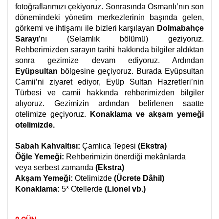
fotoğraflarımızı çekiyoruz. Sonrasında Osmanlı’nın son
dönemindeki yönetim merkezlerinin başında gelen,
görkemi ve ihtişamı ile bizleri karşılayan
Dolmabahçe
Sarayı
’nı (Selamlık bölümü) geziyoruz.
Rehberimizden sarayın tarihi hakkında bilgiler aldıktan
sonra gezimize devam ediyoruz. Ardından
Eyüpsultan
bölgesine geçiyoruz. Burada Eyüpsultan
Camii’ni ziyaret ediyor, Eyüp Sultan Hazretleri’nin
Türbesi ve camii hakkında rehberimizden bilgiler
alıyoruz. Gezimizin ardından belirlenen saatte
otelimize geçiyoruz.
Konaklama ve akşam yemeği
otelimizde.
Sabah Kahvaltısı:
Çamlıca Tepesi
(Ekstra)
Öğle Yemeği:
Rehberimizin önerdiği mekânlarda
veya serbest zamanda
(Ekstra)
Akşam Yemeği:
Otelimizde
(Ücrete Dâhil)
Konaklama:
5* Otellerde
(Lionel vb.)