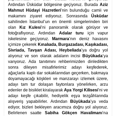
Ardından Üsküdar bölgesine geçiyoruz. Burada
Aziz
Mahmut Hüdayi Hazretleri
’nin bulunduğu camii ve
makamını ziyaret ediyoruz. Sonrasında
Üsküdar
sahilinden İstanbul’un en önemli simgelerinden biri
olan
Kız Kulesi
’ni panoramik olarak görüyor ve
fotoğraflıyoruz. Ardından
Adalar turu
için vapur
iskelesine geçiyoruz.
Marmara
’nın deniz havasını
içimize çekerek
Kınalıada, Burgazadası, Kaşıkadası,
Sivriada, Tavşan Adası, Heybeliada
’ya doğru yol
alıyoruz ve son olarak adaların incisi
Büyükada
’ya
varıyoruz. Ada tanıtımını rehberimizden dinledikten
sonra dileyen misafirlerimiz adayı keşfederek,
ağaçlarla kaplı dar sokaklarından geçerken, bakmaya
doyamayacağı köşkleri ve manzarayı izlemek üzere,
adayı tam tur dolaşan faytonlara yönelirken, arzu
edenler de bisiklet kiralayarak
Aya Yorgi Kilisesi
’ni ve
adayı keşfe çıkabilir, hediyelik eşya tezgâhlarında
alışveriş yapabilirler. Ardından
Büyükada
’ya veda
ediyor, bizleri bekleyen aracımıza doğru yol alıyoruz.
Belirlenen saatte
Sabiha Gökçen Havalimanı
’na