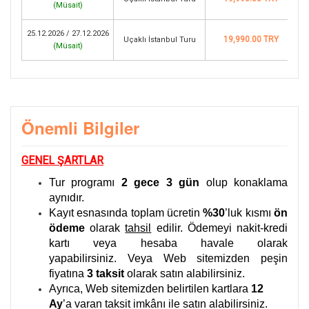
(
Müsait
)
25.12.2026 / 27.12.2026
19,990.00 TRY
Uçaklı İstanbul Turu
(
Müsait
)
Önemli Bilgiler
GENEL ŞARTLAR
Tur programı
2 gece 3 gün
olup konaklama
aynıdır.
Kayıt esnasında toplam ücretin
%30
’luk kısmı
ön
ödeme
olarak
tahsil
edilir. Ödemeyi nakit-kredi
kartı veya hesaba havale olarak
yapabilirsiniz. Veya Web sitemizden peşin
fiyatına
3
taksit
olarak satın alabilirsiniz.
Ayrıca, Web sitemizden belirtilen kartlara
12
Ay
’a varan taksit imkânı ile satın alabilirsiniz.