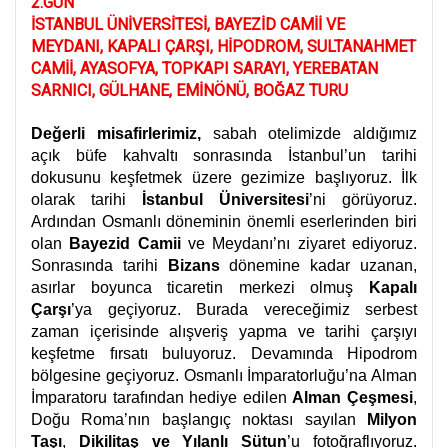
2.GÜN
İSTANBUL ÜNİVERSİTESİ, BAYEZİD CAMİİ VE
MEYDANI, KAPALI ÇARŞI, HİPODROM, SULTANAHMET
CAMİİ, AYASOFYA, TOPKAPI SARAYI, YEREBATAN
SARNICI, GÜLHANE, EMİNÖNÜ, BOĞAZ TURU
Değerli misafirlerimiz,
sabah otelimizde aldığımız
açık büfe kahvaltı sonrasında İstanbul’un tarihi
dokusunu keşfetmek üzere gezimize başlıyoruz. İlk
olarak tarihi
İstanbul Üniversitesi
’ni görüyoruz.
Ardından Osmanlı döneminin önemli eserlerinden biri
olan
Bayezid Camii
ve Meydanı’nı ziyaret ediyoruz.
Sonrasında tarihi
Bizans
dönemine kadar uzanan,
asırlar boyunca ticaretin merkezi olmuş
Kapalı
Çarşı
’ya geçiyoruz. Burada vereceğimiz serbest
zaman içerisinde alışveriş yapma ve tarihi çarşıyı
keşfetme fırsatı buluyoruz. Devamında Hipodrom
bölgesine geçiyoruz. Osmanlı İmparatorluğu’na Alman
İmparatoru tarafından hediye edilen
Alman Çeşmesi
,
Doğu Roma’nın başlangıç noktası sayılan
Milyon
Taşı
,
Dikilitaş ve Yılanlı Sütun
’u fotoğraflıyoruz.