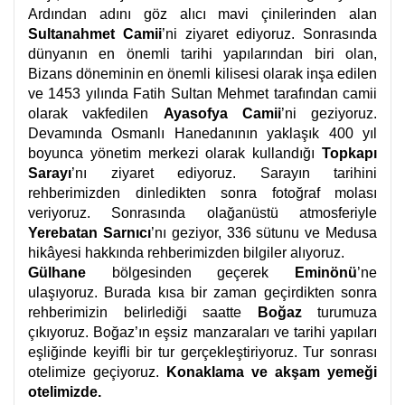
Ardından adını göz alıcı mavi çinilerinden alan
Sultanahmet Camii
’ni ziyaret ediyoruz. Sonrasında
dünyanın en önemli tarihi yapılarından biri olan,
Bizans döneminin en önemli kilisesi olarak inşa edilen
ve 1453 yılında Fatih Sultan Mehmet tarafından camii
olarak vakfedilen
Ayasofya Camii
’ni geziyoruz.
Devamında Osmanlı Hanedanının yaklaşık 400 yıl
boyunca yönetim merkezi olarak kullandığı
Topkapı
Sarayı
’nı ziyaret ediyoruz. Sarayın tarihini
rehberimizden dinledikten sonra fotoğraf molası
veriyoruz. Sonrasında olağanüstü atmosferiyle
Yerebatan Sarnıcı
’nı geziyor, 336 sütunu ve Medusa
hikâyesi hakkında rehberimizden bilgiler alıyoruz.
Gülhane
bölgesinden geçerek
Eminönü
’ne
ulaşıyoruz. Burada kısa bir zaman geçirdikten sonra
rehberimizin belirlediği saatte
Boğaz
turumuza
çıkıyoruz. Boğaz’ın eşsiz manzaraları ve tarihi yapıları
eşliğinde keyifli bir tur gerçekleştiriyoruz. Tur sonrası
otelimize geçiyoruz.
Konaklama ve akşam yemeği
otelimizde.