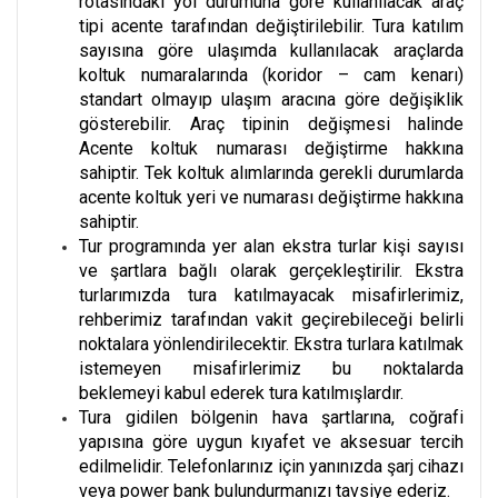
rotasındaki yol durumuna göre kullanılacak araç
tipi acente tarafından değiştirilebilir. Tura katılım
sayısına göre ulaşımda kullanılacak araçlarda
koltuk numaralarında (koridor – cam kenarı)
standart olmayıp ulaşım aracına göre değişiklik
gösterebilir. Araç tipinin değişmesi halinde
Acente koltuk numarası değiştirme hakkına
sahiptir. Tek koltuk alımlarında gerekli durumlarda
acente koltuk yeri ve numarası değiştirme hakkına
sahiptir.
Tur programında yer alan ekstra turlar kişi sayısı
ve şartlara bağlı olarak gerçekleştirilir. Ekstra
turlarımızda tura katılmayacak misafirlerimiz,
rehberimiz tarafından vakit geçirebileceği belirli
noktalara yönlendirilecektir. Ekstra turlara katılmak
istemeyen misafirlerimiz bu noktalarda
beklemeyi kabul ederek tura katılmışlardır.
Tura gidilen bölgenin hava şartlarına, coğrafi
yapısına göre uygun kıyafet ve aksesuar tercih
edilmelidir. Telefonlarınız için yanınızda şarj cihazı
veya power bank bulundurmanızı tavsiye ederiz.