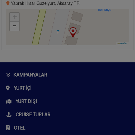
Yaprak Hisar Guzelyurt, Aksaray TR
+
−
Leaflet
KAMPANYALAR
YURT İÇI
YURT DIŞI
CRUISE TURLAR
OTEL