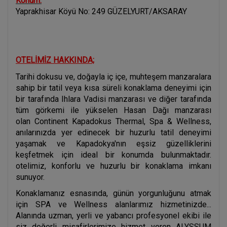
Konum:
Yaprakhisar Köyü No: 249 GÜZELYURT/AKSARAY
OTELİMİZ HAKKINDA;
Tarihi dokusu ve, doğayla iç içe, muhteşem manzaralara
sahip bir tatil veya kısa süreli konaklama deneyimi için
bir tarafında Ihlara Vadisi manzarası ve diğer tarafında
tüm görkemi ile yükselen Hasan Dağı manzarası
olan Continent Kapadokus Thermal, Spa & Wellness,
anılarınızda yer edinecek bir huzurlu tatil deneyimi
yaşamak ve Kapadokya'nın eşsiz güzelliklerini
keşfetmek için ideal bir konumda bulunmaktadır.
otelimiz, konforlu ve huzurlu bir konaklama imkanı
sunuyor.
Konaklamanız esnasında, günün yorgunluğunu atmak
için SPA ve Wellness alanlarımız hizmetinizde...
Alanında uzman, yerli ve yabancı profesyonel ekibi ile
siz değerli misafirlerimize hizmet veren ALYSSUM