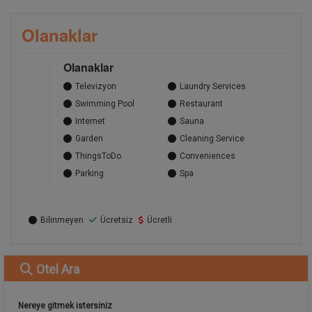
Olanaklar
Olanaklar
Televizyon
Laundry Services
Swimming Pool
Restaurant
Internet
Sauna
Garden
Cleaning Service
ThingsToDo
Conveniences
Parking
Spa
Bilinmeyen
Ücretsiz
Ücretli
Otel
Ara
Nereye gitmek istersiniz