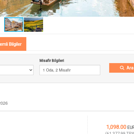
mli Bilgiler
Misafir Bilgileri
Ara
1 Oda, 2 Misafir
2026
1,098.00
EU
(
61.377,99
TR