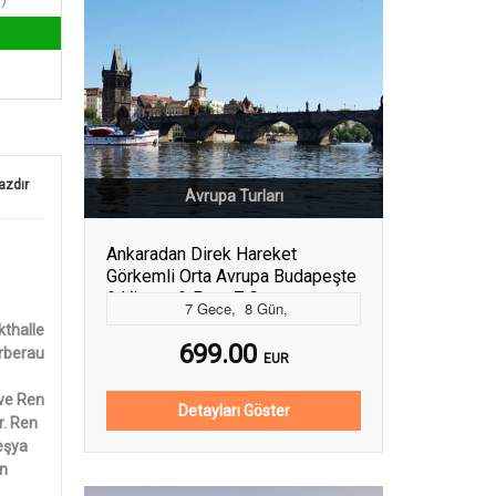
azdır
Avrupa Turları
Ankaradan Direk Hareket
Görkemli Orta Avrupa Budapeşte
& Viyana & Prag 7 Gece -
7
Gece
,
8
Gün
,
Bratislava Turu Dahil - AJET ile
kthalle
(Vie-Vie)
699.00
erberau
EUR
 ve Ren
Detayları Göster
r. Ren
eşya
En