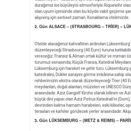
durağımız ise büyüleyici atmosferiyle Riquewihr olacakt
olan uyum içerisinde olan bu köyde vakit geçirme ş
alışveriş için serbest zaman. Konaklama otelimizde.
2. Gün ALSACE – (STRASBOURG – TRİER) – 
Otelde alacağımız kahvaltının ardından Lüksemburg’a
düzenleyeceği Strasbourg (40 Euro) turuna katılabilir
vereceğiz. Fransız & Alman ortak kültür ve mimari öz
turumuz esnasında; Küçük Fransa, Katedral Meydanı,
Lüksemburg için hareket ve şehir turu. Lüksemburg şeh
katedralini, Dükler sarayını görme imkânına sahip o
rehberimizin ekstra olarak düzenleyeceği Trier (40 E
meydanları, doğal alanları, müzeleri ve UNESCO Dünya
arasındadır. Aziz Gangolf Kirche olarak bilinen ve Azi
büyük dini yapısı olan Aziz Petrus Katedrali'ni (Dom
devrinden kalma hamam harabeleri, eski kiliseler, ope
terasları ve kafeler görülecek yerler arasındadır. A
3. Gün LÜKSEMBURG – (METZ & REIMS) – PARİ