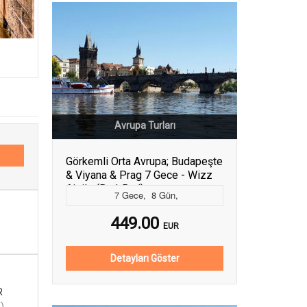
Avrupa Turları
Görkemli Orta Avrupa; Budapeşte
& Viyana & Prag 7 Gece - Wizz
Air ile (Bud-Bud)
7
Gece
,
8
Gün
,
449.00
EUR
Detayları Göster
R
Y
)