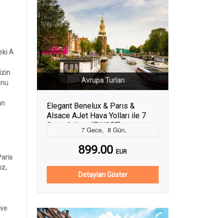
eki A
izin
Avrupa Turları
onu
an
Elegant Benelux & Parıs &
Alsace AJet Hava Yolları ile 7
Gece Ankara (FLY057)
7
Gece
,
8
Gün
,
899.00
EUR
Paris
ız,
Detayları Göster
 ve