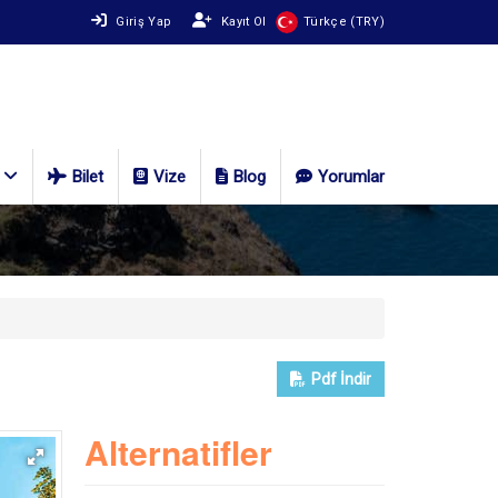
Giriş Yap
Kayıt Ol
Türkçe (TRY)
Bilet
Vize
Blog
Yorumlar
Pdf
İndir
Alternatifler