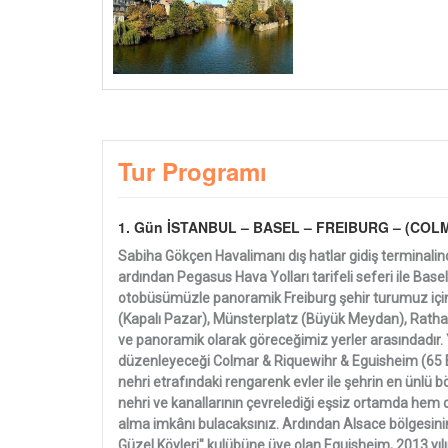
Tur Programı
1. Gün İSTANBUL – BASEL – FREIBURG – (COL
Sabiha Gökçen Havalimanı dış hatlar gidiş terminalind
ardından Pegasus Hava Yolları tarifeli seferi ile Bas
otobüsümüzle panoramik Freiburg şehir turumuz için 
(Kapalı Pazar), Münsterplatz (Büyük Meydan), Ratha
ve panoramik olarak göreceğimiz yerler arasındadır. 
düzenleyeceği Colmar & Riquewihr & Eguisheim (65 Eur
nehri etrafındaki rengarenk evler ile şehrin en ünlü 
nehri ve kanallarının çevrelediği eşsiz ortamda hem 
alma imkânı bulacaksınız. Ardından Alsace bölgesinin
Güzel Köyleri" kulübüne üye olan Eguisheim, 2013 yılın