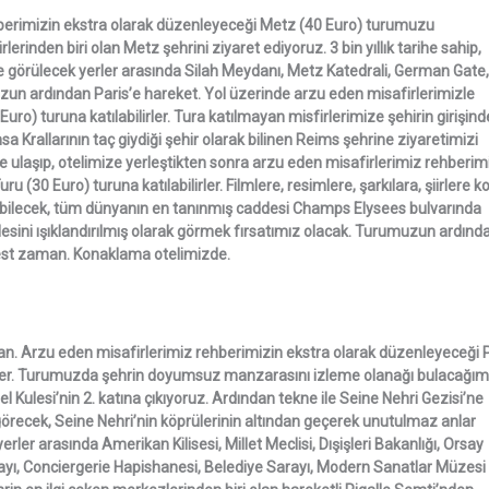
ehberimizin ekstra olarak düzenleyeceği Metz (40 Euro) turumuzu
erinden biri olan Metz şehrini ziyaret ediyoruz. 3 bin yıllık tarihe sahip,
ntte görülecek yerler arasında Silah Meydanı, Metz Katedrali, German Gate,
zun ardından Paris’e hareket. Yol üzerinde arzu eden misafirlerimizle
o) turuna katılabilirler. Tura katılmayan misfirlerimize şehirin girişind
a Krallarının taç giydiği şehir olarak bilinen Reims şehrine ziyaretimizi
’e ulaşıp, otelimize yerleştikten sonra arzu eden misafirlerimiz rehberim
(30 Euro) turuna katılabilirler. Filmlere, resimlere, şarkılara, şiirlere k
rebilecek, tüm dünyanın en tanınmış caddesi Champs Elysees bulvarında
esini ışıklandırılmış olarak görmek fırsatımız olacak. Turumuzun ardınd
rbest zaman. Konaklama otelimizde.
n. Arzu eden misafirlerimiz rehberimizin ekstra olarak düzenleyeceği 
lirler. Turumuzda şehrin doyumsuz manzarasını izleme olanağı bulacağım
 Kulesi’nin 2. katına çıkıyoruz. Ardından tekne ile Seine Nehri Gezisi’ne
görecek, Seine Nehri’nin köprülerinin altından geçerek unutulmaz anlar
ler arasında Amerikan Kilisesi, Millet Meclisi, Dışişleri Bakanlığı, Orsay
ayı, Conciergerie Hapishanesi, Belediye Sarayı, Modern Sanatlar Müzesi