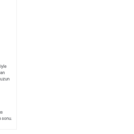
iyle
lan
umuzun
us
n sonu.