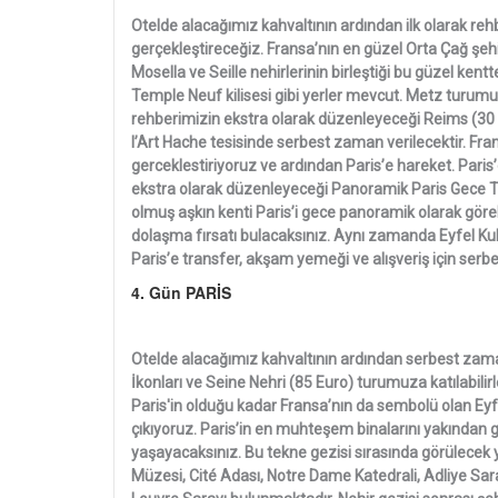
Otelde alacağımız kahvaltının ardından ilk olarak r
gerçekleştireceğiz. Fransa’nın en güzel Orta Çağ şehirl
Mosella ve Seille nehirlerinin birleştiği bu güzel ke
Temple Neuf kilisesi gibi yerler mevcut. Metz turumu
rehberimizin ekstra olarak düzenleyeceği Reims (30 Eur
l’Art Hache tesisinde serbest zaman verilecektir. Frans
gerceklestiriyoruz ve ardından Paris’e hareket. Paris
ekstra olarak düzenleyeceği Panoramik Paris Gece Turu 
olmuş aşkın kenti Paris’i gece panoramik olarak gö
dolaşma fırsatı bulacaksınız. Aynı zamanda Eyfel Kul
Paris’e transfer, akşam yemeği ve alışveriş için se
4. Gün PARİS
Otelde alacağımız kahvaltının ardından serbest zama
İkonları ve Seine Nehri (85 Euro) turumuza katılabi
Paris'in olduğu kadar Fransa’nın da sembolü olan Eyfel
çıkıyoruz. Paris’in en muhteşem binalarını yakından 
yaşayacaksınız. Bu tekne gezisi sırasında görülecek yer
Müzesi, Cité Adası, Notre Dame Katedrali, Adliye Sar