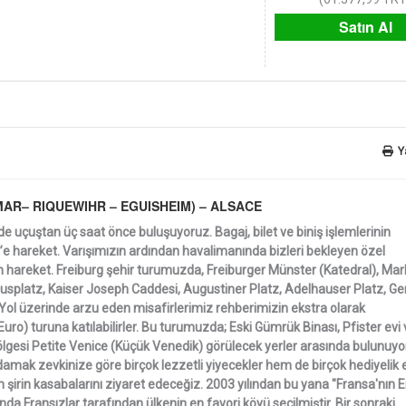
Satın Al
Y
MAR– RIQUEWIHR – EGUISHEIM) – ALSACE
e uçuştan üç saat önce buluşuyoruz. Bagaj, bilet ve biniş işlemlerinin
el’e hareket. Varışımızın ardından havalimanında bizleri bekleyen özel
hareket. Freiburg şehir turumuzda, Freiburger Münster (Katedral), Mar
usplatz, Kaiser Joseph Caddesi, Augustiner Platz, Adelhauser Platz, G
Yol üzerinde arzu eden misafirlerimiz rehberimizin ekstra olarak
o) turuna katılabilirler. Bu turumuzda; Eski Gümrük Binası, Pfister evi
bölgesi Petite Venice (Küçük Venedik) görülecek yerler arasında bulunuyo
damak zevkinize göre birçok lezzetli yiyecekler hem de birçok hediyelik 
 şirin kasabalarını ziyaret edeceğiz. 2003 yılından bu yana "Fransa'nın 
da Fransızlar tarafından ülkenin en favori köyü seçilmiştir. Bir sonraki