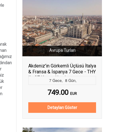
yle
arak
aman
Avrupa Turları
cağımız
rdından
Akdeniz'in Görkemli Üçlüsü İtalya
r
& Fransa & İspanya 7 Gece - THY
miz
ile 07 Kasım Hareket
7
Gece
,
8
Gün
,
yük
er
749.00
en
EUR
Detayları Göster