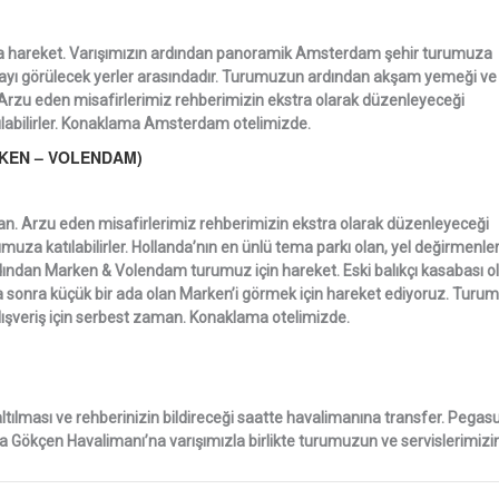
a hareket. Varışımızın ardından panoramik Amsterdam şehir turumuza
ayı görülecek yerler arasındadır. Turumuzun ardından akşam yemeği ve
 Arzu eden misafirlerimiz rehberimizin ekstra olarak düzenleyeceği
abilirler. Konaklama Amsterdam otelimizde.
RKEN – VOLENDAM)
n. Arzu eden misafirlerimiz rehberimizin ekstra olarak düzenleyeceği
a katılabilirler. Hollanda’nın en ünlü tema parkı olan, yel değirmenler
ından Marken & Volendam turumuz için hareket. Eski balıkçı kasabası o
ha sonra küçük bir ada olan Marken’i görmek için hareket ediyoruz. Tur
şveriş için serbest zaman. Konaklama otelimizde.
ltılması ve rehberinizin bildireceği saatte havalimanına transfer. Pegas
biha Gökçen Havalimanı’na varışımızla birlikte turumuzun ve servislerimizi