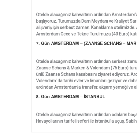
Otelde alacağımız kahvaltının ardından Amsterdam’
başlıyoruz. Turumuzda Dam Meydanı ve Kraliyet Sar
alışveriş için serbest zaman. Konaklama otelimizde.
Amsterdam Gece ve Tekne Turu’muza (40 Euro) katıl
7. Gün AMSTERDAM – (ZAANSE SCHANS – MA
Otelde alacağımız kahvaltının ardından serbest zama
Zaanse Schans & Marken & Volendam (75 Euro) turumuz
ünlü Zaanse Schans kasabasını ziyaret ediyoruz. Ard
Volendam’ da tarihi evler ve limanları geziyor ve da
ardından Amsterdam’a transfer, akşam yemeği ve alı
8. Gün AMSTERDAM – İSTANBUL
Otelde alacağımız kahvaltının ardından odaların boşa
Havayollarının tarifeli seferi ile İstanbul’a uçuş. Sa