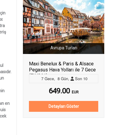
çin
ux
tra
eriş
Avrupa Turları
Maxi Benelux & Paris & Alsace
ul
Pegasus Hava Yolları ile 7 Gece
asıdır.
(FLY061)
zun
7
Gece
,
8
Gün
,
Son
10
649.00
nin
EUR
ın en
Detayları Göster
ouis
ecek