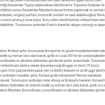
rin en ilgi çeken merkezlerinden biri olan hareketli Pigalle Semti’nden
ği Ressamlar Tepesi adıyla bilinen Montmartre Tepesine füniküler ile
gördükten sonra, Ressamlar Meydanı’nda portrenizi yaptırmak ve yemek i
ardından, vergisiz parfüm, kozmetik ürünleri ve saat alabileceğiniz Benl
sonra turumuz sona eriyor. Arzu eden misafirlerimiz rehberimizin eks
tılabilirler. Turumuzun ardından Paris’e transfer, akşam yemeği ve alışv
reket. Brüksel şehir turumuzda Avrupa'nın en güzel meydanlarından kab
llik üç mimari tarz olan barok, gotik ve Louis XIV'nin bir arada kullanılm
 Binaları ve çikolata dükkanları görülecek yerler arasındadır. Turumu
 rehberimizin ekstra olarak düzenleyeceği Brugge ve Gent (75 Euro)
bu şirin Orta Çağ kentinin pazar yeri ve Belfry Kulesini ve de Brugge Şehri'
n ardından masallar şehri, Avrupa gotik mimarisinin Flemen sanatıyla
edecek. Turumuzun ardından otele dönüş ve Brüksel’e hareket. Avrupa'n
ını farklı kılan en önemli özellik üç mimari tarz olan barok, gotik ve L
alace Meydanı, Borsa Binası, Lonca Binaları ve çikolata dükkanları görül