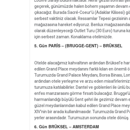
Louvre Sarayı bulunmaktadır. Nehir gezisi sonrası şeh
geçerek, günümüzde halen bohem yaşamın devam etti
çıkacağız. Burada Sacré-Coeur’ü (Adaklar Kilisesi) 
serbest vaktiniz olacak. Ressamlar Tepesi gezisinin 
mağazasına hareket ediyoruz. Benlux mağazasından 
olarak düzenleyeceği Outlet Turu (30 Euro) turuna ka
için serbest zaman. Konaklama otelimizde.
5. Gün PARİS – (BRUGGE-GENT) – BRÜKSEL
Otelde alacağımız kahvaltının ardından Brüksel’e ha
edilen Grand Place meydanını farklı kılan en önemli öze
Turumuzda Grand Palace Meydanı, Borsa Binası, Lonca
ardından otele yerleşme ve arzu eden misafirlerimiz
turumuza katılabilirler. Dantel ve goblenleri ile ünlü 
enfes manzarasını görme fırsatı bulacağız. Brugge’ü
harmanlandığı büyülü Gent şehri ile gezimiz devam 
güzel meydanlarından kabul edilen Grand Place meydan
XIV'nin bir arada kullanılmasıdır. Turumuzda Grand P
yerler arasındadır. Turumuzun sonunda otele dönüş.
6. Gün BRÜKSEL – AMSTERDAM