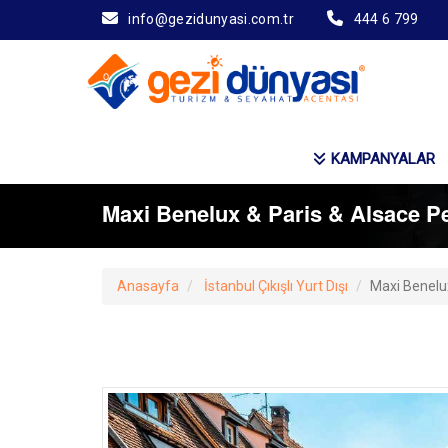
info@gezidunyasi.com.tr
444 6 799
KAMPANYALAR
Maxi Benelux & Paris & Alsace Pe
Anasayfa
İstanbul Çıkışlı Yurt Dışı
Maxi Benelux