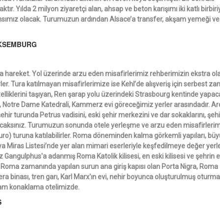
ır. Yılda 2 milyon ziyaretçi alan, ahsap ve beton karışımı iki katlı birbiri
ansımız olacak. Turumuzun ardından Alsace’a transfer, akşam yemeği ve
LÜKSEMBURG
 hareket. Yol üzerinde arzu eden misafirlerimiz rehberimizin ekstra ol
ler. Tura katılmayan misafirlerimize ise Kehl’de alışveriş için serbest z
elliklerini taşıyan, Ren şarap yolu üzerindeki Strasbourg kentinde yapa
 Notre Dame Katedrali, Kammerz evi göreceğimiz yerler arasındadır. A
ir turunda Petrus vadisini, eski şehir merkezini ve dar sokaklarını, şehi
lacaksınız. Turumuzun sonunda otele yerleşme ve arzu eden misafirleri
uro) turuna katılabilirler. Roma döneminden kalma görkemli yapıları, bü
 Miras Listesi’nde yer alan mimari eserleriyle keşfedilmeye değer yerl
z Gangulphus'a adanmış Roma Katolik kilisesi, en eski kilisesi ve şehrin 
), Roma zamanında yapılan surun ana giriş kapısı olan Porta Nigra, Roma
ra binası, tren garı, Karl Marx'ın evi, nehir boyunca oluşturulmuş oturma
kşam konaklama otelimizde.
S