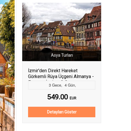
Asya Turları
İzmir'den Direkt Hareket
Görkemli Rüya Üçgeni Almanya -
Fransa - İsviçre 3 Gece -
3
Gece
,
4
Gün
,
SunExpress ile 2026 Yaz
Dönemi
549.00
EUR
Detayları Göster