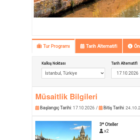
Tur Programı
Tarih Alternatifi
Öne
Kalkış Noktası
Tarih Alternatifi
Müsaitlik Bilgileri
24.10.
Başlangıç Tarihi
:
17.10.2026
/
Bitiş Tarihi
:
3* Oteller
x2