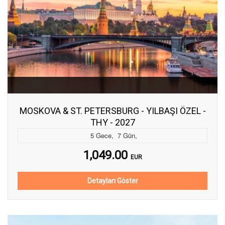
MOSKOVA & ST. PETERSBURG - YILBAŞI ÖZEL -
THY - 2027
5
Gece
,
7
Gün
,
1,049.00
EUR
Detayları Göster