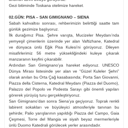
Gezi bitiminde Toskana otelimize hareket.
02.GÜN: PISA – SAN GIMIGNANO – SIENA
Sabah kahvaltısı sonrası, rehberimizin belirttiği saatte tam
günlük gezimize başlıyoruz.
İlk durağımız Pisa. Şehre varışta, Mucizeler Meydanı’nda
yemyeşil çimenlerin üzerinde yer alan Vaftizhane, Katedral
ve dünyaca ünlü Eğik Pisa Kulesi’ni görüyoruz. Dileyen
misafirlerimiz 56 metre yüksekliğindeki kuleye çıkarak
manzaranın keyfini çıkarabilir.
Ardından San Gimignano’ya hareket ediyoruz. UNESCO
Dünya Mirası listesinde yer alan ve “Güzel Kuleler Şehri”
olarak anılan bu Orta Çağ kasabasında; Porta San Giovanni,
Piazza della Cisterna, Katedral Meydanı (Piazza del Duomo),
Palazzo del Popolo ve Podesta Sarayı gibi önemli yapıları
görerek yürüyüş turu gerçekleştiriyoruz.
San Gimignano’dan sonra Siena’ya geçiyoruz. Toprak renkli
labirent sokakları ve büyüleyici atmosferiyle tanınan bu
şehirde; Palio yarışlarının yapıldığı Piazza del Campo, Gaia
Çeşmesi, Torre del Mangia ve siyah beyaz mermerleriyle
ünlü Duomo Katedrali görülecek yerler arasındadır.