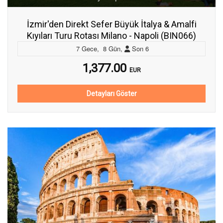
İzmir'den Direkt Sefer Büyük İtalya & Amalfi
Kıyıları Turu Rotası Milano - Napoli (BIN066)
7
Gece
,
8
Gün
,
Son
6
1,377.00
EUR
Detayları Göster