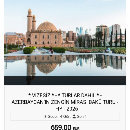
* VİZESİZ * - * TURLAR DAHİL * -
AZERBAYCAN’IN ZENGİN MİRASI BAKÜ TURU -
THY - 2026
3
Gece
,
4
Gün
,
Son
1
659.00
EUR