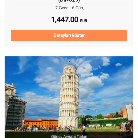
7
Gece
,
8
Gün
,
1,447.00
EUR
Detayları Göster
Güney Avrupa Turları