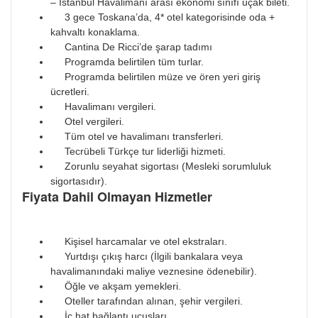
– İstanbul Havalimanı arası ekonomi sınıfı uçak bileti.
3 gece Toskana’da, 4* otel kategorisinde oda +
kahvaltı konaklama.
Cantina De Ricci’de şarap tadımı
Programda belirtilen tüm turlar.
Programda belirtilen müze ve ören yeri giriş
ücretleri.
Havalimanı vergileri.
Otel vergileri.
Tüm otel ve havalimanı transferleri.
Tecrübeli Türkçe tur liderliği hizmeti.
Zorunlu seyahat sigortası (Mesleki sorumluluk
sigortasıdır).
Fiyata Dahil Olmayan Hizmetler
Kişisel harcamalar ve otel ekstraları.
Yurtdışı çıkış harcı (İlgili bankalara veya
havalimanındaki maliye veznesine ödenebilir).
Öğle ve akşam yemekleri.
Oteller tarafından alınan, şehir vergileri.
İç hat bağlantı uçuşları.