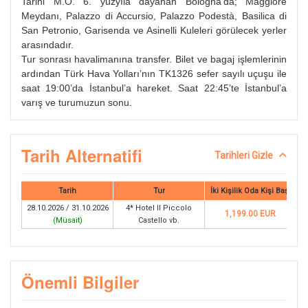
Tarihi M.Ö. 6. yüzyıla dayanan Bologna’da; Maggiore
Meydanı, Palazzo di Accursio, Palazzo Podestà, Basilica di
San Petronio, Garisenda ve Asinelli Kuleleri görülecek yerler
arasındadır.
Tur sonrası havalimanına transfer. Bilet ve bagaj işlemlerinin
ardından Türk Hava Yolları’nın TK1326 sefer sayılı uçuşu ile
saat 19:00’da İstanbul’a hareket. Saat 22:45’te İstanbul’a
varış ve turumuzun sonu.
Tarih Alternatifi
Tarihleri Gizle
Tarih
Tur
İki Kişilik Oda Kişi Başı
28.10.2026 / 31.10.2026
4* Hotel Il Piccolo
1,199.00 EUR
(
Müsait
)
Castello vb.
Önemli Bilgiler