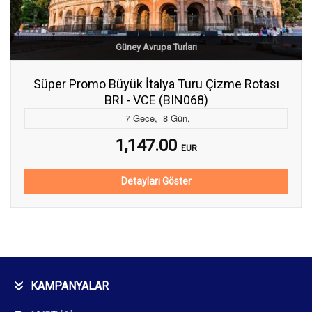
Güney Avrupa Turları
Süper Promo Büyük İtalya Turu Çizme Rotası
BRI - VCE (BIN068)
7
Gece
,
8
Gün
,
1,147.00
EUR
Detayları Göster
KAMPANYALAR