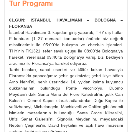
Tur Programı
01.GÜN: İSTANBUL HAVALİMANI – BOLOGNA –
FLORANSA
İstanbul Havalimanı 3. kapıdan giriş yaparak, THY dış hatlar
F kontuarı (1–27 numaralı kontuarlar) önünde siz değerli
misafirlerimiz ile 05:00’da buluşma ve check-in işlemleri.
THY’nin TK1321 sefer sayılı uçuşu ile 08:00’de Bologna’ya
hareket. Yerel saat 09:40’ta Bologna’ya varış. Bizi bekleyen
aracımız ile Floransa’ya hareket ediyoruz.
Tarihi binaları, sanat eserleri ve kültür kokan havasıyla
Floransa’da yapacağımız şehir gezimizde; şehri ikiye bölen
Arno Nehri’ni, nehir üzerindeki 14. yy’dan kalma kuyumcu
dükkanlarının bulunduğu Ponte Vecchio’yu, Duomo
Meydanı’ndaki Santa Maria del Fiore Katedrali’ni, gotik Çan
Kulesi’ni, Cennet Kapısı olarak adlandırılan Doğu Kapısı ile
vaftizhaneyi, Michelangelo, Machiavelli ve Galileo gibi önemli
isimlerin mezarlarının bulunduğu Santa Croce Kilisesi’ni,
Uffizi Sanat Galerisi’ni, Signoria Meydanı’nı, meydandaki
Neptün Çeşmesi’ni, David heykelini ve açık hava müzesini
andıran tarihi avluyu görüyoruz.