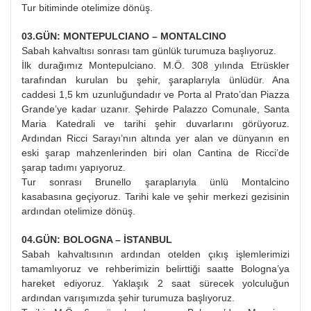
Tur bitiminde otelimize dönüş.
03.GÜN: MONTEPULCIANO – MONTALCINO
Sabah kahvaltısı sonrası tam günlük turumuza başlıyoruz.
İlk durağımız Montepulciano. M.Ö. 308 yılında Etrüskler
tarafından kurulan bu şehir, şaraplarıyla ünlüdür. Ana
caddesi 1,5 km uzunluğundadır ve Porta al Prato’dan Piazza
Grande’ye kadar uzanır. Şehirde Palazzo Comunale, Santa
Maria Katedrali ve tarihi şehir duvarlarını görüyoruz.
Ardından Ricci Sarayı’nın altında yer alan ve dünyanın en
eski şarap mahzenlerinden biri olan Cantina de Ricci’de
şarap tadımı yapıyoruz.
Tur sonrası Brunello şaraplarıyla ünlü Montalcino
kasabasına geçiyoruz. Tarihi kale ve şehir merkezi gezisinin
ardından otelimize dönüş.
04.GÜN: BOLOGNA – İSTANBUL
Sabah kahvaltısının ardından otelden çıkış işlemlerimizi
tamamlıyoruz ve rehberimizin belirttiği saatte Bologna’ya
hareket ediyoruz. Yaklaşık 2 saat sürecek yolculuğun
ardından varışımızda şehir turumuza başlıyoruz.