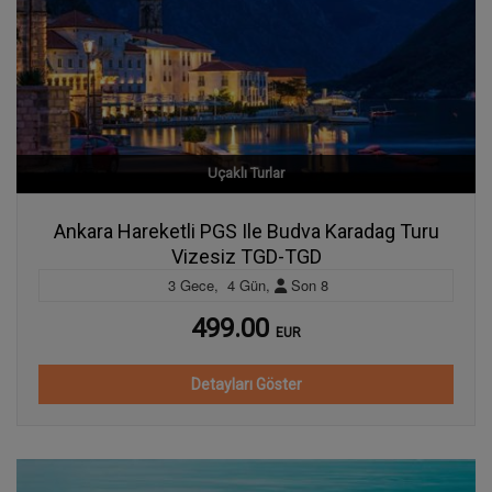
Uçaklı Turlar
Ankara Hareketli PGS Ile Budva Karadag Turu
Vizesiz TGD-TGD
3
Gece
,
4
Gün
,
Son
8
499.00
EUR
Detayları Göster