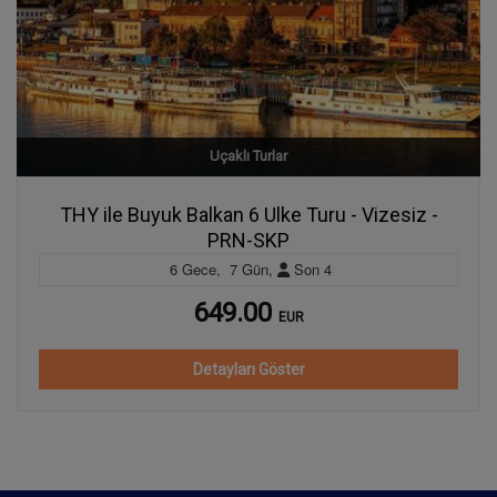
Uçaklı Turlar
THY ile Buyuk Balkan 6 Ulke Turu - Vizesiz -
PRN-SKP
6
Gece
,
7
Gün
,
Son
4
649.00
EUR
Detayları Göster