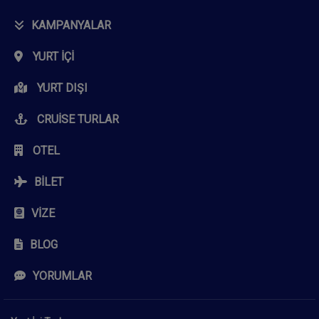
KAMPANYALAR
YURT İÇI
YURT DIŞI
CRUISE TURLAR
OTEL
BILET
VIZE
BLOG
YORUMLAR