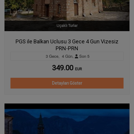
Uçaklı Turlar
PGS ile Balkan Uclusu 3 Gece 4 Gun Vizesiz
PRN-PRN
3
Gece
,
4
Gün
,
Son
5
349.00
EUR
Detayları Göster