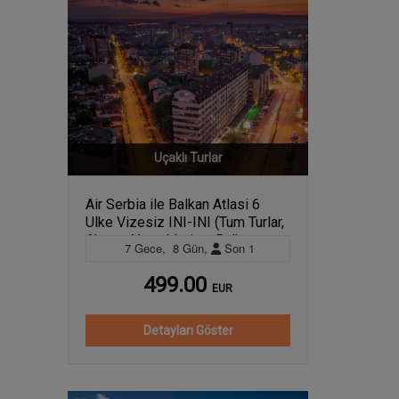
Uçaklı Turlar
Air Serbia ile Balkan Atlasi 6
Ulke Vizesiz INI-INI (Tum Turlar,
Aksam Yemekleri ve Balkan
7
Gece
,
8
Gün
,
Son
1
Gecesi Dahil) - 26209
499.00
EUR
Detayları Göster