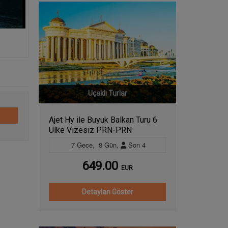
Uçaklı Turlar
Ajet Hy ile Buyuk Balkan Turu 6
Ulke Vizesiz PRN-PRN
7
Gece
,
8
Gün
,
Son
4
649.00
EUR
Detayları Göster