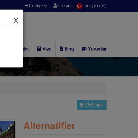
Giriş Yap
Kayıt Ol
Türkçe (TRY)
X
Bilet
Vize
Blog
Yorumlar
Pdf
İndir
Alternatifler