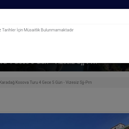
z Tarihler İçin Müsaitlik Bulunmamaktadır
Yurt İçi
Yurt Dışı
Cruise Turlar
Otel
ru 4 Gece 5 Gün - Vizesiz Sjj-Prn
 Karadağ Kosova Turu 4 Gece 5 Gün - Vizesiz Sjj-Prn