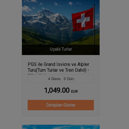
Uçaklı Turlar
PGS ile Grand Isvicre ve Alpler
Turu(Tum Turlar ve Tren Dahil) -
ZRH-GVA
4
Gece
,
5
Gün
,
1,049.00
EUR
Detayları Göster