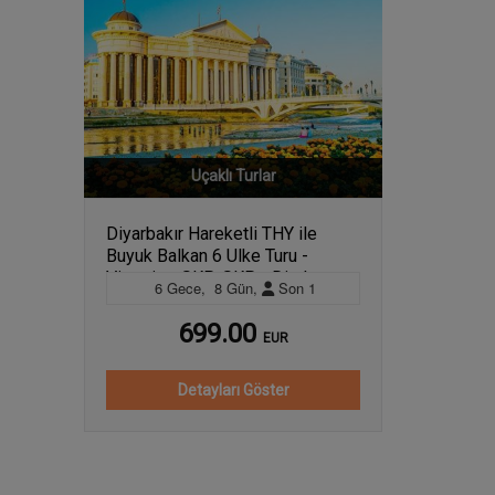
Uçaklı Turlar
Diyarbakır Hareketli THY ile
Buyuk Balkan 6 Ulke Turu -
Vizesiz - SKP-SKP - Direkt
6
Gece
,
8
Gün
,
Son
1
Ucus (Tum Turlar, Aksam
Yemekleri ve Balkan Gecesi
699.00
EUR
Dahil)
Detayları Göster