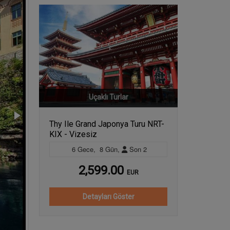
Uçaklı Turlar
Thy Ile Grand Japonya Turu NRT-
KIX - Vizesiz
6
Gece
,
8
Gün
,
Son
2
2,599.00
EUR
Detayları Göster