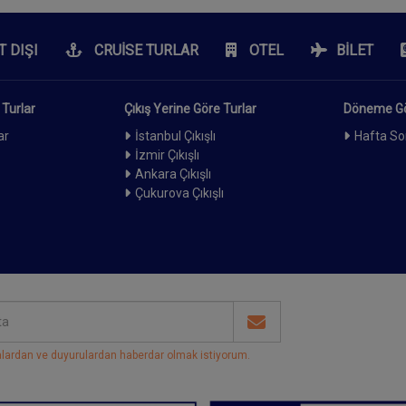
T DIŞI
CRUISE TURLAR
OTEL
BILET
 Turlar
Çıkış Yerine Göre Turlar
Döneme Gö
ar
İstanbul Çıkışlı
Hafta So
İzmir Çıkışlı
Ankara Çıkışlı
Çukurova Çıkışlı
ardan ve duyurulardan haberdar olmak istiyorum
.