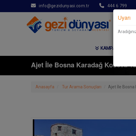
info@gezidunyasi.com.tr
444 6 799
Uyarı
Aradığını
KAMPANYALAR
Ajet İle Bosna Karadağ Kosova Tu
Anasayfa
Tur Arama Sonuçları
Ajet İle Bosna