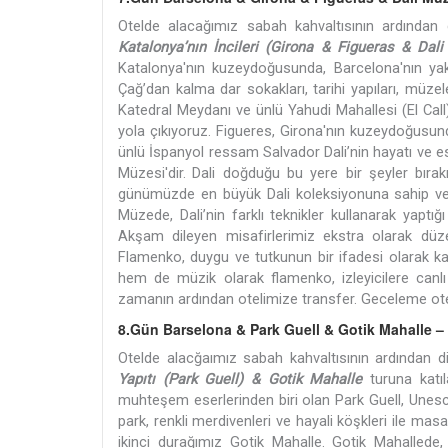
Otelde alacağımız sabah kahvaltısının ardından
Katalonya’nın İncileri (Girona & Figueras & Dali
Katalonya'nın kuzeydoğusunda, Barcelona'nın yakl
Çağ’dan kalma dar sokakları, tarihi yapıları, müzele
Katedral Meydanı ve ünlü Yahudi Mahallesi (El Cal
yola çıkıyoruz. Figueres, Girona'nın kuzeydoğusunda
ünlü İspanyol ressam Salvador Dali’nin hayatı ve eserl
Müzesi'dir.
Dali doğduğu bu yere bir şeyler bıra
günümüzde en büyük Dali koleksiyonuna sahip ve her
Müzede, Dali’nin farklı teknikler kullanarak yapt
Akşam dileyen misafirlerimiz ekstra olarak dü
Flamenko, duygu ve tutkunun bir ifadesi olarak kab
hem de müzik olarak flamenko, izleyicilere canl
zamanın ardından otelimize transfer. Geceleme ot
8.Gün Barselona & Park Guell & Gotik Mahalle –
Otelde alacğaımız sabah kahvaltısının ardından d
Yapıtı (Park Guell) & Gotik Mahalle
turuna katıla
muhteşem eserlerinden biri olan Park Guell, Unesco
park, renkli merdivenleri ve hayali köşkleri ile m
ikinci durağımız Gotik Mahalle. Gotik Mahallede, 