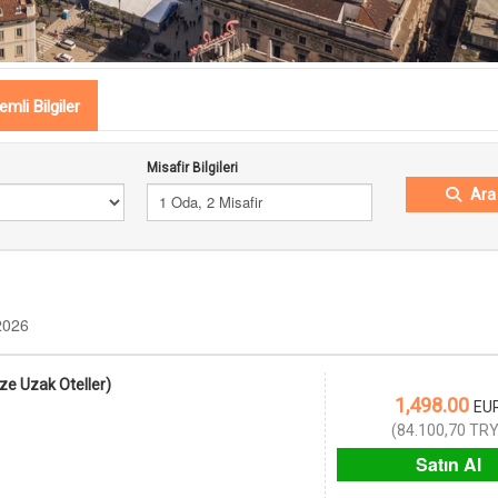
mli Bilgiler
Misafir Bilgileri
Ara
1 Oda, 2 Misafir
2026
ze Uzak Oteller)
1,498.00
EU
(
84.100,70
TR
Satın Al