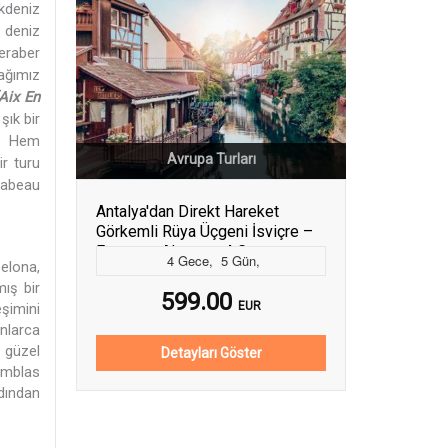
kdeniz
e deniz
eraber
ağımız
Aix En
şık bir
r. Hem
Avrupa Turları
ir turu
rabeau
Antalya'dan Direkt Hareket
Görkemli Rüya Üçgeni İsviçre –
Fransa – Almanya 4 Gece -
4
Gece
,
5
Gün
,
selona,
SunExpress ile 30 Aralık Hareket
ış bir
(Yılbaşı Özel)
599.00
EUR
şimini
nlarca
u güzel
Detayları Göster
amblas
dından