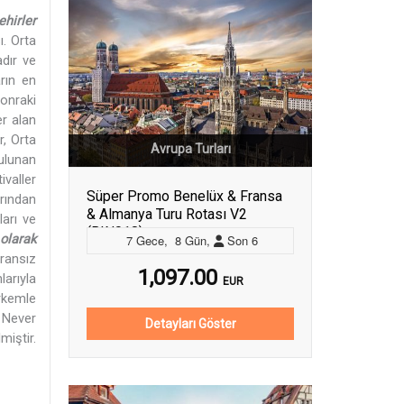
hirler
. Orta
adır ve
rın en
sonraki
er alan
r, Orta
Avrupa Turları
ulunan
ivaller
Süper Promo Benelüx & Fransa
arından
& Almanya Turu Rotası V2
ları ve
(BIN018)
 olarak
7
Gece
,
8
Gün
,
Son
6
ransız
1,097.00
arıyla
EUR
rkemle
 Never
Detayları Göster
iştir.