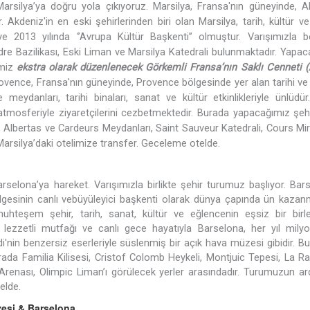
arsilya’ya doğru yola çıkıyoruz. Marsilya, Fransa'nın güneyinde, A
. Akdeniz'in en eski şehirlerinden biri olan Marsilya, tarih, kültür v
e 2013 yılında ‘’Avrupa Kültür Başkenti’’ olmuştur. Varışımızla b
e Bazilikası, Eski Liman ve Marsilya Katedrali bulunmaktadır. Yapac
imiz
ekstra olarak düzenlenecek Görkemli Fransa’nın Saklı Cenneti (
ovence, Fransa'nın güneyinde, Provence bölgesinde yer alan tarihi ve 
meydanları, tarihi binaları, sanat ve kültür etkinlikleriyle ünlüdü
atmosferiyle ziyaretçilerini cezbetmektedir. Burada yapacağımız şeh
Albertas ve Cardeurs Meydanları, Saint Sauveur Katedrali, Cours Mi
arsilya’daki otelimize transfer. Geceleme otelde.
selona’ya hareket. Varışımızla birlikte şehir turumuz başlıyor. Bar
lgesinin canlı
vebüyüleyici başkenti olarak dünya çapında ün kazanm
muhteşem şehir, tarih, sanat, kültür ve eğlencenin eşsiz bir birle
, lezzetli mutfağı ve canlı gece hayatıyla Barselona, her yıl milyo
i'nin benzersiz eserleriyle süslenmiş bir açık hava müzesi gibidir. B
ada Familia Kilisesi, Cristof Colomb Heykeli, Montjuic Tepesi, La R
renası, Olimpic Liman’ı görülecek yerler arasındadır. Turumuzun ar
elde.
zesi & Barselona