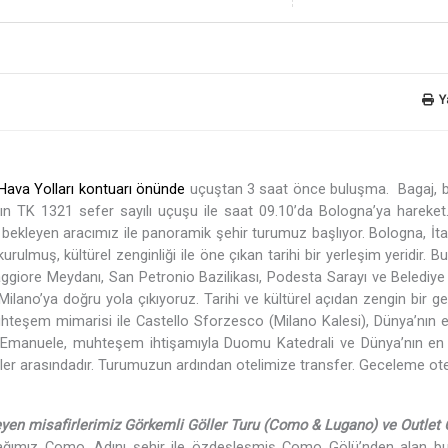
Y
k Hava Yolları kontuarı önünde
uçuştan 3 saat önce buluşma.
Bagaj, b
nın TK 1321 sefer sayılı uçuşu ile saat 09.10’da Bologna’ya hareket
i bekleyen aracımız ile panoramik şehir turumuz başlıyor. Bologna, İta
ulmuş, kültürel zenginliği ile öne çıkan tarihi bir yerleşim yeridir. B
giore Meydanı, San Petronio Bazilikası, Podesta Sarayı ve Belediye 
ilano’ya doğru yola çıkıyoruz. Tarihi ve kültürel açıdan zengin bir 
hteşem mimarisi ile Castello Sforzesco (Milano Kalesi), Dünya’nın e
orio Emanuele, muhteşem ihtişamıyla Duomu Katedrali ve Dünya’nın en
erler arasındadır. Turumuzun ardından otelimize transfer. Geceleme ote
eyen misafirlerimiz Görkemli Göller Turu (Como & Lugano) ve Outlet 
ağımız Como. Adını şehir ile özdeşleşmiş Como Gölü’nden alan bu