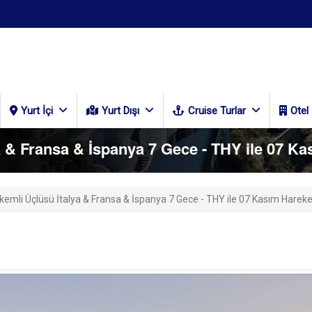
Yurt İçi
Yurt Dışı
Cruise Turlar
Otel
a & Fransa & İspanya 7 Gece - THY ile 07 K
kemli Üçlüsü İtalya & Fransa & İspanya 7 Gece - THY ile 07 Kasım Hareke