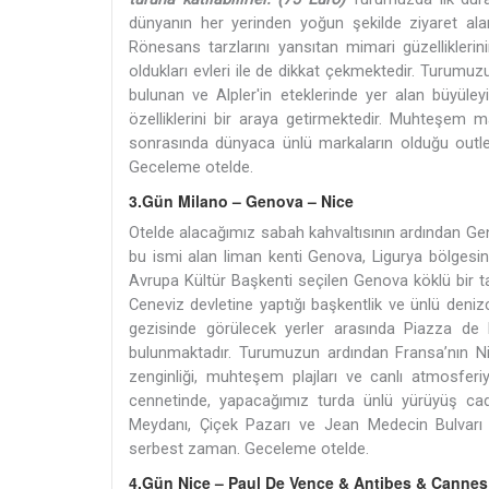
dünyanın her yerinden yoğun şekilde ziyaret ala
Rönesans tarzlarını yansıtan mimari güzellikleri
oldukları evleri ile de dikkat çekmektedir. Turumu
bulunan ve Alpler'in eteklerinde yer alan büyüley
özelliklerini bir araya getirmektedir. Muhteşem m
sonrasında dünyaca ünlü markaların olduğu outlet
Geceleme otelde.
3.Gün Milano – Genova – Nice
Otelde alacağımız sabah kahvaltısının ardından Ge
bu ismi alan liman kenti Genova, Ligurya bölgesind
Avrupa Kültür Başkenti seçilen Genova köklü bir ta
Ceneviz devletine yaptığı başkentlik ve ünlü deni
gezisinde görülecek yerler arasında Piazza de 
bulunmaktadır. Turumuzun ardından
Fransa’nın Ni
zenginliği, muhteşem plajları ve canlı atmosferi
cennetinde, yapacağımız turda ünlü yürüyüş ca
Meydanı, Çiçek Pazarı ve Jean Medecin Bulvarı 
serbest zaman. Geceleme otelde.
4.Gün Nice – Paul De Vence & Antibes & Cannes