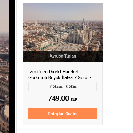
Avrupa Turları
İzmir'den Direkt Hareket
Görkemli Büyük İtalya 7 Gece -
SunExpress Hava Yolları ile 26
7
Gece
,
8
Gün
,
Aralık (YılBaşı Özel) (MXP-MXP)
749.00
EUR
Detayları Göster