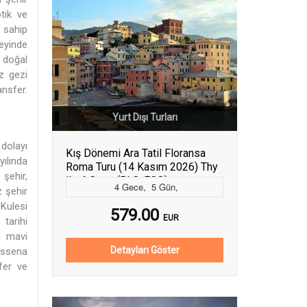
tik ve
 sahip
neyinde
e doğal
z gezi
nsfer.
Yurt Dışı Turları
 dolayı
Kış Dönemi Ara Tatil Floransa
yılında
Roma Turu (14 Kasım 2026) Thy
 şehir,
ile 4 Gece (BLQ-FCO)
4
Gece
,
5
Gün
,
 şehir
Kulesi
579.00
EUR
 tarihi
u mavi
Detayları Göster
assena
fer ve