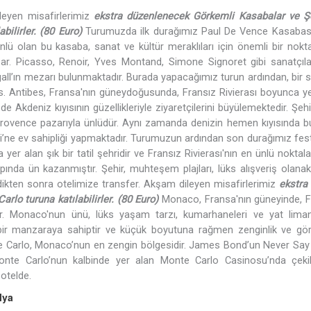
ileyen misafirlerimiz
ekstra düzenlenecek Görkemli Kasabalar ve Şe
ilirler. (80 Euro)
Turumuzda ilk durağımız Paul De Vence Kasabası
ünlü olan bu kasaba, sanat ve kültür meraklıları için önemli bir nokt
apar. Picasso, Renoir, Yves Montand, Simone Signoret gibi sanatçıla
ll’ın mezarı bulunmaktadır. Burada yapacağımız turun ardından, bir 
es. Antibes, Fransa'nın güneydoğusunda, Fransız Rivierası boyunca y
e Akdeniz kıyısının güzellikleriyle ziyaretçilerini büyülemektedir. Şehi
 Provence pazarıyla ünlüdür. Aynı zamanda denizin hemen kıyısında b
’ne ev sahipliği yapmaktadır. Turumuzun ardından son durağımız fest
r alan şık bir tatil şehridir ve Fransız Rivierası'nın en ünlü noktal
apında ün kazanmıştır. Şehir, muhteşem plajları, lüks alışveriş olanak
zdikten sonra otelimize transfer. Akşam dileyen misafirlerimiz
ekstra
o turuna katılabilirler. (80 Euro)
Monaco, Fransa'nın güneyinde, F
dir. Monaco'nun ünü, lüks yaşam tarzı, kumarhaneleri ve yat limanl
ci bir manzaraya sahiptir ve küçük boyutuna rağmen zenginlik ve gö
e Carlo, Monaco’nun en zengin bölgesidir. James Bond’un Never Say
nte Carlo’nun kalbinde yer alan Monte Carlo Casinosu’nda çekilm
otelde.
lya