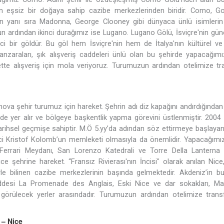
n eşsiz bir doğaya sahip cazibe merkezlerinden biridir. Como, Go
nin yanı sıra Madonna, George Clooney gibi dünyaca ünlü isimlerin
zun ardından ikinci durağımız ise Lugano. Lugano Gölü, İsviçre'nin gü
ici bir göldür. Bu göl hem İsviçre'nin hem de İtalya'nın kültürel v
anzaraları, şık alışveriş caddeleri ünlü olan bu şehirde yapacağımı
te alışveriş için mola veriyoruz. Turumuzun ardından otelimize tra
nova şehir turumuz için hareket.
Şehrin adı diz kapağını andırdığından
e yer alır ve bölgeye başkentlik yapma görevini üstlenmiştir. 2004 
rihsel geçmişe sahiptir. M.Ö 5.yy’da adından söz ettirmeye başlayan
zci Kristof Kolomb’un memleketi olmasıyla da önemlidir. Yapacağımız
Ferrari Meydanı, San Lorenzo Katedrali ve Torre Della Lanterna 
ce şehrine hareket. “Fransız Rivierası'nın İncisi" olarak anılan Nice,
yle bilinen cazibe merkezlerinin başında gelmektedir. Akdeniz’in b
ddesi La Promenade des Anglais, Eski Nice ve dar sokakları, M
görülecek yerler arasındadır. Turumuzun ardından otelimize trans
 – Nice