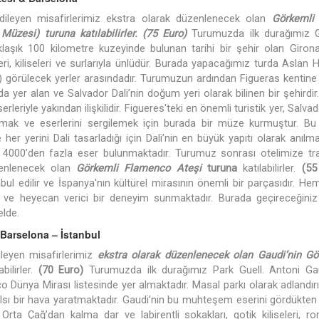
 dileyen misafirlerimiz ekstra olarak düzenlenecek olan
Görkemli
 Müzesi) turuna katılabilirler. (75 Euro)
Turumuzda ilk durağımız G
aşık 100 kilometre kuzeyinde bulunan tarihi bir şehir olan Girona
ri, kiliseleri ve surlarıyla ünlüdür. Burada yapacağımız turda Aslan H
l) görülecek yerler arasındadır. Turumuzun ardından Figueras kentin
 yer alan ve Salvador Dali’nin doğum yeri olarak bilinen bir şehirdir.
eriyle yakından ilişkilidir. Figueres'teki en önemli turistik yer, Salvad
kmak ve eserlerini sergilemek için burada bir müze kurmuştur. B
 yerini Dali tasarladığı için Dali’nin en büyük yapıtı olarak anılma
ığı 4000’den fazla eser bulunmaktadır. Turumuz sonrası otelimize tr
zenlenecek olan
Görkemli
Flamenco Ateşi
turuna
katılabilirler.
(55
ul edilir ve İspanya'nın kültürel mirasının önemli bir parçasıdır. H
ı ve heyecan verici bir deneyim sunmaktadır. Burada geçireceğiniz
elde.
 Barselona – İstanbul
ileyen misafirlerimiz
ekstra olarak düzenlenecek olan
Gaudi’nin Gö
bilirler.
(70 Euro)
Turumuzda ilk durağımız Park Guell. Antoni Gau
 Dünya Mirası listesinde yer almaktadır. Masal parkı olarak adlandır
asalsı bir hava yaratmaktadır. Gaudi’nin bu muhteşem eserini gördükte
Orta Çağ’dan kalma dar ve labirentli sokakları, gotik kiliseleri, r