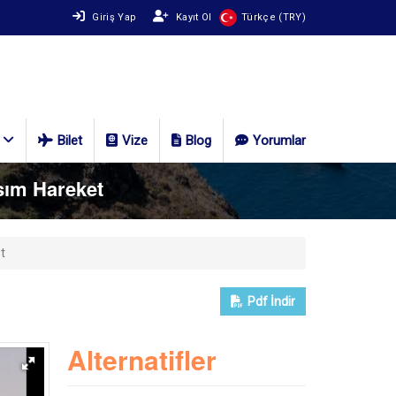
Giriş Yap
Kayıt Ol
Türkçe (TRY)
Bilet
Vize
Blog
Yorumlar
asım Hareket
t
Pdf
İndir
Alternatifler