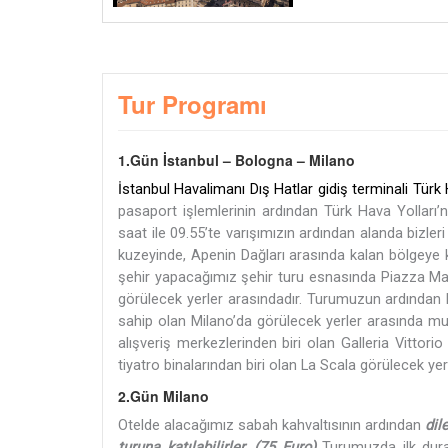
Tur Programı
1.Gün İstanbul – Bologna – Milano
İstanbul Havalimanı Dış Hatlar gidiş terminali Tür
pasaport işlemlerinin ardından Türk Hava Yolları’
saat ile 09.55’te varışımızın ardından alanda bizler
kuzeyinde, Apenin Dağları arasında kalan bölgeye kur
şehir yapacağımız şehir turu esnasında Piazza Mag
görülecek yerler arasındadır. Turumuzun ardından M
sahip olan Milano’da görülecek yerler arasında mu
alışveriş merkezlerinden biri olan Galleria Vitt
tiyatro binalarından biri olan La Scala görülecek y
2.Gün Milano
Otelde alacağımız sabah kahvaltısının ardından
dil
turuna katılabilirler. (75 Euro)
Turumuzda ilk dur