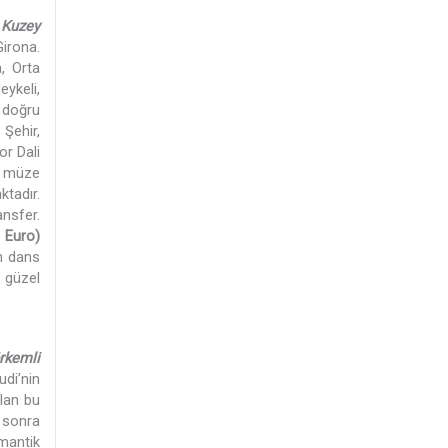
 Kuzey
irona.
, Orta
eykeli,
e doğru
 Şehir,
or Dali
u müze
ktadır.
ansfer.
 Euro)
em dans
 güzel
rkemli
di’nin
ılan bu
n sonra
omantik