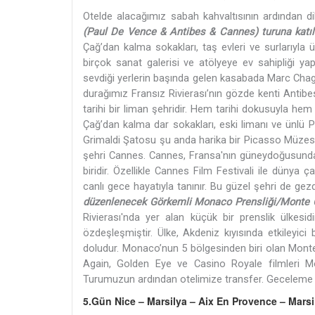
Otelde alacağımız sabah kahvaltısının ardından d
(Paul De Vence & Antibes & Cannes) turuna katılab
Çağ’dan kalma sokakları, taş evleri ve surlarıyla 
birçok sanat galerisi ve atölyeye ev sahipliği y
sevdiği yerlerin başında gelen kasabada Marc Chaga
durağımız Fransız Rivierası’nın gözde kenti Antib
tarihi bir liman şehridir. Hem tarihi dokusuyla hem d
Çağ’dan kalma dar sokakları, eski limanı ve ünlü
Grimaldi Şatosu şu anda harika bir Picasso Müzesi
şehri Cannes. Cannes, Fransa'nın güneydoğusunda ye
biridir. Özellikle Cannes Film Festivali ile dünya ç
canlı gece hayatıyla tanınır. Bu güzel şehri de ge
düzenlenecek Görkemli Monaco Prensliği/Monte Carl
Rivierası'nda yer alan küçük bir prenslik ülkesi
özdeşleşmiştir. Ülke, Akdeniz kıyısında etkileyi
doludur. Monaco’nun 5 bölgesinden biri olan Mont
Again, Golden Eye ve Casino Royale filmleri Mo
Turumuzun ardından otelimize transfer. Geceleme 
5.Gün Nice – Marsilya – Aix En Provence – Marsi