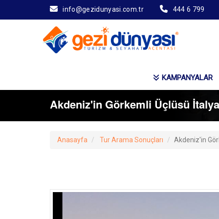
info@gezidunyasi.com.tr
444 6 799
KAMPANYALAR
Akdeniz'in Görkemli Üçlüsü İtaly
Anasayfa
Tur Arama Sonuçları
Akdeniz'in Gör