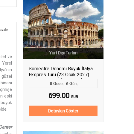
azdır
Yurt Dışı Turları
ilet ve
. Yerel
Sömestre Dönemi Büyük İtalya
lya’nın
Ekspres Turu (23 Ocak 2027)
u güzel
THY ile 5 gece (FCO-VCE)
binası
5
Gece
,
6
Gün
,
geçmişe
699.00
n eski
EUR
 büyük
lde.
Detayları Göster
Center
 şehir