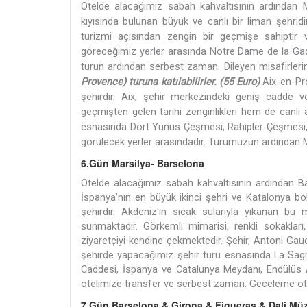
Otelde alacağımız sabah kahvaltısının ardından M
kıyısında bulunan büyük ve canlı bir liman şehridir
turizmi açısından zengin bir geçmişe sahiptir v
göreceğimiz yerler arasında Notre Dame de la Gadr
turun ardından serbest zaman. Dileyen misafirler
Provence) turuna katılabilirler. (55 Euro)
Aix-en-Pr
şehirdir. Aix, şehir merkezindeki geniş cadde ve 
geçmişten gelen tarihi zenginlikleri hem de canlı 
esnasında
Dört Yunus Çeşmesi, Rahipler Çeşmesi, 
görülecek yerler arasındadır. Turumuzun ardından M
6.Gün Marsilya- Barselona
Otelde alacağımız sabah kahvaltısının ardından Bar
İspanya’nın en büyük ikinci şehri ve Katalonya bö
şehirdir. Akdeniz'in sıcak sularıyla yıkanan bu 
sunmaktadır. Görkemli mimarisi, renkli sokakları
ziyaretçiyi kendine çekmektedir. Şehir, Antoni Gaud
şehirde yapacağımız şehir turu esnasında La Sagr
Caddesi, İspanya ve Catalunya Meydanı, Endülüs A
otelimize transfer ve serbest zaman. Geceleme ot
7.Gün Barselona & Girona & Figueras & Dali Mü