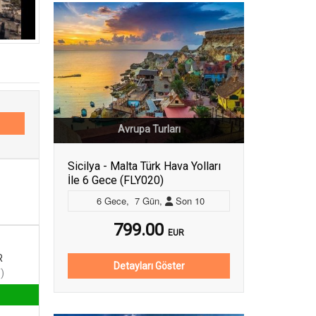
Avrupa Turları
Sicilya - Malta Türk Hava Yolları
İle 6 Gece (FLY020)
6
Gece
,
7
Gün
,
Son
10
799.00
EUR
R
Detayları Göster
Y
)