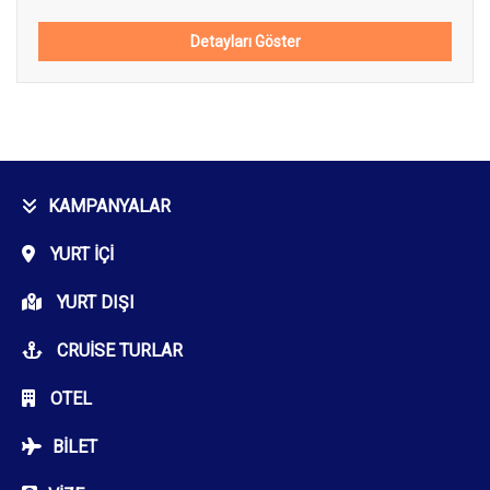
Detayları Göster
KAMPANYALAR
YURT İÇI
YURT DIŞI
CRUISE TURLAR
OTEL
BILET