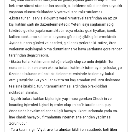
bekleme süresi standartları aşabilir, bu bekleme sürelerinden kaynaklı
yaşanan olumsuzluklardan Viyatravel sorumlu tutulamaz.
-
Ekstra turlar , servis aldığımız yerel Viyatravel tarafından en az 20
kişi katılım şartı ile düzenlenmektedir. Yeterli sayı sağlanamadığı
takdirde geziler yapılamamaktadır veya ekstra gezi fiyatları, içerik,
kullanılacak araç katılımcı sayısına göre değişiklik göstermektedir.
Ayrıca turların günleri ve saatleri, gidilecek yerlerde ki müze, ören
yerlerinin açık/kapalı olma durumlarına ve hava şartlarına göre rehber
tarafından değiştirilebilir.
-
Ekstra turlar katılımcının isteğine bağlı olup zorunlu değildir. Tur
esnasında düzenlenen ekstra turlara katılmak istemeyen yolcular, yol
üzerinde bulunan müsait bir dinlenme tesisinde beklemeyi kabul
etmiş sayılırlar. Bu yolcular ekstra tur başlamadan yol üstü dinlenme
tesisine bırakılıp, turun tamamlanması ardından bırakıldıkları
noktadan alınırlar.
- Uçaklı turlara katılan kişiler için yapılması gereken Check-in ve
boarding işlemleri kişisel işlemler olup, misafir tarafından uçuş
öncesinde havalimanlarında ilgili havayolu kontuarlarında yada on-
line olarak havayolu firmalarının internet sitelerinden yapılması
zorunludur.
- Tura katılım için Viyatravel tarafından bildirilen saatlerde belirtilen