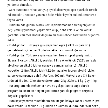
yardımcı olacaktır.
- Gezi süresince rahat yürüyüş ayakkabısı veya spor ayakkabı tercih
edilmelidir. Gece için yanınıza hırka v.b bir kıyafet bulundurmanızda
fayda vardır.
- Turlarımızda günlük olarak koltuk planlamasında rotasyon(koltuk
değişimi) uygulaması yapılmakta olup , sabit koltuk ve ön koltuk
garantisi verilmez.Koltuk değişimleri araç rehberi tarafından organize
edilir.
- Yurtdışından Türkiye’ye giriş yaparken eşya ( alkol - sigara vb.)
getirebilmek için en az 3 gün konaklama zorunluluğu vardır.
- Yurtdışından Türkiye’ye giriş yaparken free shop alışveriş limiti :
Sigara: 3 karton
,
Alkollü İçecekler: 1 litre Alkollü içki (%22’den fazla
alkol içeren alkollü içkiler, şarap ve şampanya hariç)
,
Alkollü
İçecekler: 2 litre Alkollü içki (%22’den az alkol içeren alkollü içkiler,
şarap ve şampanya dahil)
,
Parfüm: 600 ml
,
Makyaj veya Cilt Bakım
Ürünleri: 5 adet
,
Çikolata ve Şekerleme: 2 kg
,
Kahve: 1 kg
,
Çay: 1 kg
- Tur programında Rehberler hava ve yol şartlarına bağlı olarak ,
programda belirtilen heryeri göstermek şartı ile program akışında
değişilik yapabilirler.
- Tura kayıt yaptıran misafirlerimizin 30 gün kalaya kadar ücretsiz iptal
hakkı vardır.Tur tarihine 30 günden az kalması durumunda %30 ceza ,