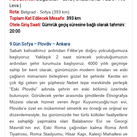
Leva )
Rota:
Belgrad - Sofya (393 km)
Toplam Kat Edilecek Mesafe:
393 km
Otele Giriş Saati
:
Gümrük geçiş süresine bağlı olarak tahmini :
20:00
9.Gün Sofya – Plovdiv – Ankara
Sabah kahvaltımız ardından Filibe’ye doğru yolculuğumuza
başlıyoruz. Yaklaşık 2 saat sürecek yolculuğumuzun
ardından şehir turumuza başlıyoruz. 4000 yılık geçmişe
sahip bir kent olarak; günümüzün modern binaları ve eski
çağların mimarisini birleştiren güzel bir şehirdir. Kentte en
çok ilgi çeken yer şüphesiz Nebet tepe mevkiinde yerleşik
“Eski Plovdiv” adında şehrin en eski bölümü üzerinde
bulunuyor. Görülecek yerler arasında şimdilerde Etnografya
Müzesi olarak hizmet veren Argır Kuyumcuoğlu’nun evi,
Plovdiv’e özel en mükemmel simetrik ev örneği ve orijinal ev
düzenlemesiyle, bu günümüzde her türlü kültüler faaliyetlere
ev sahipliği yapmakta olan Balabanov Evi ve Georgi
Mavridi`nin evi, Eski Roma çağından kalma Roma Amfi
Tiyatrosu, Roma Stadyumu, Hisar Kapı, Kaleiçi Mahallesi ve