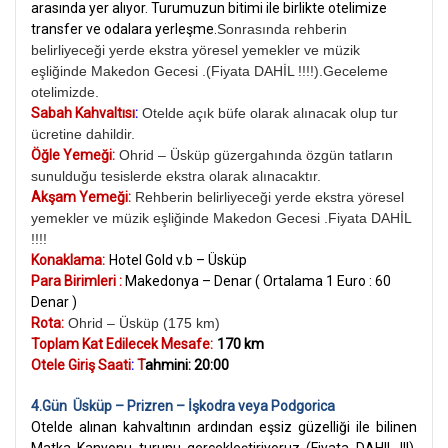
arasında yer alıyor. Turumuzun bitimi ile birlikte otelimize
transfer ve odalara yerleşme.
Sonrasında rehberin
belirliyeceği yerde ekstra yöresel yemekler ve müzik
eşliğinde Makedon Gecesi .(Fiyata DAHİL !!!!).Geceleme
otelimizde.
Sabah Kahvaltısı
:
Otelde açık büfe olarak alınacak olup tur
ücretine dahildir.
Öğle Yemeği:
Ohrid – Üsküp güzergahında özgün tatların
sunulduğu tesislerde ekstra olarak alınacaktır.
Akşam Yemeği:
Rehberin belirliyeceği yerde ekstra yöresel
yemekler ve müzik eşliğinde Makedon Gecesi .Fiyata DAHİL
!!!!
Konaklama:
Hotel Gold v.b – Üsküp
Para Birimleri :
Makedonya – Denar ( Ortalama 1 Euro : 60
Denar )
Rota:
Ohrid – Üsküp (175 km)
Toplam Kat Edilecek Mesafe:
170 km
Otele Giriş Saati
:
T
ahmini: 20:00
4.Gün Üsküp – Prizren – İşkodra veya Podgorica
Otelde alınan kahvaltının ardından eşsiz güzelliği ile bilinen