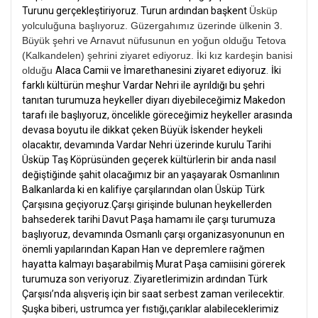
Turunu gerçekleştiriyoruz. Turun ardından başkent
Üsküp
yolculuğuna başlıyoruz. Güzergahımız üzerinde ülkenin 3.
Büyük şehri ve Arnavut nüfusunun en yoğun olduğu Tetova
(Kalkandelen) şehrini ziyaret ediyoruz. İki kız kardeşin banisi
olduğu
Alaca Camii ve İmarethanesini ziyaret ediyoruz.
İki
farklı kültürün meşhur Vardar Nehri ile ayrıldığı bu şehri
tanıtan turumuza heykeller diyarı diyebileceğimiz Makedon
tarafı ile başlıyoruz, öncelikle göreceğimiz heykeller arasında
devasa boyutu ile dikkat çeken Büyük İskender heykeli
olacaktır, devamında Vardar Nehri üzerinde kurulu Tarihi
Üsküp Taş Köprüsünden geçerek kültürlerin bir anda nasıl
değiştiğinde şahit olacağımız bir an yaşayarak Osmanlının
Balkanlarda ki en kalifiye çarşılarından olan Üsküp Türk
Çarşısına geçiyoruz.Çarşı girişinde bulunan heykellerden
bahsederek tarihi Davut Paşa hamamı ile çarşı turumuza
başlıyoruz, devamında Osmanlı çarşı organizasyonunun en
önemli yapılarından Kapan Han ve depremlere rağmen
hayatta kalmayı başarabilmiş Murat Paşa camiisini görerek
turumuza son veriyoruz. Ziyaretlerimizin ardından Türk
Çarşısı’nda alışveriş için bir saat serbest zaman verilecektir.
Şuşka biberi, ustrumca yer fıstığı,çarıklar alabileceklerimiz