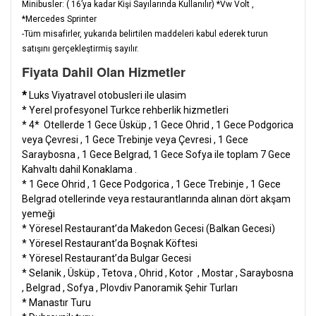
Minibusler: ( 16’ya kadar Kişi Sayılarında Kullanılır) *Vw Volt ,
*Mercedes Sprinter
-Tüm misafirler, yukarıda belirtilen maddeleri kabul ederek turun
satışını gerçekleştirmiş sayılır.
Fiyata Dahil Olan Hizmetler
*
Luks Viyatravel otobusleri ile ulasim
* Yerel profesyonel Turkce rehberlik hizmetleri
* 4* Otellerde 1 Gece Üsküp , 1 Gece Ohrid , 1 Gece Podgorica
veya Çevresi , 1 Gece Trebinje veya Çevresi , 1 Gece
Saraybosna , 1 Gece Belgrad, 1 Gece Sofya ile toplam 7 Gece
Kahvaltı dahil Konaklama .
* 1 Gece Ohrid , 1 Gece Podgorica , 1 Gece Trebinje , 1 Gece
Belgrad otellerinde veya restaurantlarında alınan dört akşam
yemeği
* Yöresel Restaurant’da Makedon Gecesi (Balkan Gecesi)
* Yöresel Restaurant’da Boşnak Köftesi
* Yöresel Restaurant’da Bulgar Gecesi
* Selanik , Üsküp , Tetova , Ohrid , Kotor , Mostar , Saraybosna
, Belgrad , Sofya , Plovdiv Panoramik Şehir Turları
* Manastır Turu