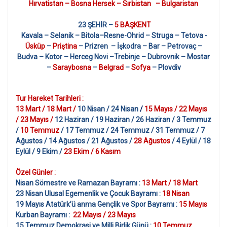
Hırvatistan – Bosna Hersek – Sırbistan – Bulgaristan
23 ŞEHİR –
5 BAŞKENT
Kavala – Selanik – Bitola–Resne-Ohrid – Struga – Tetova -
Üsküp
–
Priştina
– Prizren – İşkodra – Bar – Petrovaç –
Budva – Kotor – Herceg Novi –Trebinje – Dubrovnik – Mostar
–
Saraybosna
–
Belgrad
–
Sofya
– Plovdiv
Tur Hareket Tarihleri :
13 Mart / 18 Mart /
10 Nisan / 24 Nisan
/
15 Mayıs / 22 Mayıs
/ 23 Mayıs /
12 Haziran / 19 Haziran / 26 Haziran / 3 Temmuz
/
10 Temmuz
/ 17 Temmuz / 24 Temmuz / 31 Temmuz / 7
Ağustos / 14 Ağustos / 21 Ağustos /
28 Ağustos
/ 4 Eylül / 18
Eylül / 9 Ekim /
23 Ekim / 6 Kasım
Özel Günler :
Nisan Sömestre ve Ramazan Bayramı :
13 Mart / 18 Mart
23 Nisan Ulusal Egemenlik ve Çocuk Bayramı :
18 Nisan
19 Mayıs Atatürk’ü anma Gençlik ve Spor Bayramı :
15 Mayıs
Kurban Bayramı :
22 Mayıs / 23 Mayıs
15 Temmuz Demokrasi ve Milli Birlik Günü :
10 Temmuz