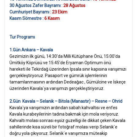
30 Ağustos Zafer Bayramı :
28 Ağustos
Cumhuriyet Bayramı
: 23 Ekim
Kasım Sömestre :
6 Kasım
Tur Programı
1.Gün Ankara – Kavala
Gezimizin ilk günü, 14:30'da Milli Kütüphane Önü, 15:00'da
Ümitköy Köprüsü ve 15:45'de Eryaman Optimum önü
hareketi ile Tekirdağ üzerinden İpsala sınır kapısına varışımızı
gerçekleştiryoruz. Pasaport ve gümrük işlemlerinin
tamamlanmasının ardından Dedeağac , Gümülcine ve İskeçe
üzerinden Kavala`ya varışımızı gerçekleştiriyoruz.
2.Gün Kavala – Selanik – Bitola (Manastır) – Resne – Ohrid
Kavala`ya
varışımızın
ardından sabah kahvaltısı ve enfes
Kavala kurabeyilerinin tadına bakmak için mola veriyoruz.
Kahvaltı molası sonrası eşsiz guzelligi ile dikkat çeken Kavala
sahillerinde kısa süreli bir fotoğraf molası verip Selanik`e
doğru yola çıkıyoruz. Selanik`e varışımıza müteakip