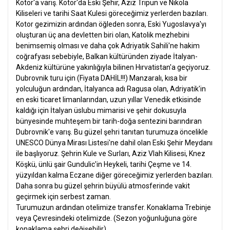
Kotor'a varış. Kotor'da Eski Şehir, Aziz Tripun ve Nikola
Kiliseleri ve tarihi Saat Kulesi göreceğimiz yerlerden bazıları.
Kotor gezimizin ardından öğleden sonra, Eski Yugoslavya'yı
oluşturan üç ana devletten biri olan, Katolik mezhebini
benimsemiş olması ve daha çok Adriyatik Sahili'ne hakim
coğrafyası sebebiyle, Balkan kültüründen ziyade İtalyan-
Akdeniz kültürüne yakınlığıyla bilinen Hırvatistan'a geçiyoruz.
Dubrovnik turu için (Fiyata DAHİL!!!) Manzaralı, kısa bir
yolculuğun ardından, İtalyanca adı Ragusa olan, Adriyatik'in
en eski ticaret limanlarından, uzun yıllar Venedik etkisinde
kaldığı için İtalyan üslubu mimarisi ve şehir dokusuyla
bünyesinde muhteşem bir tarih-doğa sentezini barındıran
Dubrovnik'e varış. Bu güzel şehri tanıtan turumuza öncelikle
UNESCO Dünya Mirası Listesi'ne dahil olan Eski Şehir Meydanı
ile başlıyoruz. Şehrin Kule ve Surları, Aziz Vlah Kilisesi, Knez
Köşkü, ünlü şair Gundulic'in Heykeli, tarihi Çeşme ve 14.
yüzyıldan kalma Eczane diğer göreceğimiz yerlerden bazıları.
Daha sonra bu güzel şehrin büyülü atmosferinde vakit
geçirmek için serbest zaman.
Turumuzun ardından otelimize transfer. Konaklama Trebinje
veya Çevresindeki otelimizde. (Sezon yoğunluğuna göre
konaklama şehri değişebilir)