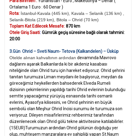
Para Birimleri :
Yunanistan - Euro , Makedonya – Denar (
Ortalama 1 Euro : 60 Denar )
Rota:
İstanbul-Kavala (445 km), Kavala – Selanik (136 km) ,
Selanik-Bitola (219 km), Bitola – Ohrid (70 km)
Toplam Kat Edilecek Mesafe:
870 km
Otele Giriş Saati
:
Gümrük geçiş süresine bağlı olarak tahmini:
20:00
3.Gün Ohrid – Sveti Naum- Tetova (Kalkandelen) – Üsküp
Otelde alınan kahvaltının ardından
devamında Mavrovo
dağlarını aşarak Balkanlarda ki bir akdeniz kasabası
niteliğinde olan Ohrid turu için hareket ediyoruz. Ohrid şehrini
tanıtan turumuza Liman meydanı ile başlıyoruz, meydan da
göreceğimiz heykellerden bahsederek Elveda Rumeli
dizisinin çekimlerinin yapıldığı tarihi Ohrid evlerinin bulunduğu
semtte yapacağımız yürüyüş esnasında tarihi osmanlı
evlerini, Ayasofya kilisesini, ve Ohrid şehrinin en büyük
sembolü olan Meşhur Ohrid İncisi sunumu ile turumuza son
veriyoruz.
Dileyen misafirlerimiz rehberimiz tarafından
düzenlenecek olan Ohrid gölü tekne aktivitesine katılabilirler.
(15EUR)Turumuzun ardından Ohrid gölünün doğduğu yer
olup, muhteşem manzaralara ev sahipliği yapan St.Naum