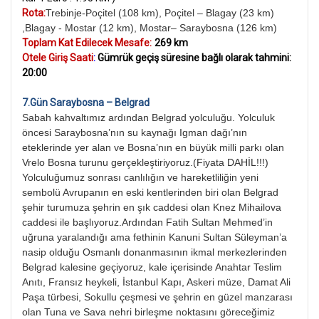
Rota:
Trebinje-Poçitel (108 km), Poçitel – Blagay (23 km)
,Blagay - Mostar (12 km), Mostar– Saraybosna (126 km)
Toplam Kat Edilecek Mesafe:
269 km
Otele Giriş Saati
:
Gümrük
geçiş süresine bağlı olarak tahmini:
20
:00
7.Gün Saraybosna – Belgrad
Sabah kahvaltımız ardından Belgrad yolculuğu. Yolculuk
öncesi Saraybosna’nın su kaynağı Igman dağı’nın
eteklerinde yer alan ve Bosna’nın en büyük milli parkı olan
Vrelo Bosna turunu gerçekleştiriyoruz.(Fiyata DAHİL!!!)
Yolculuğumuz sonrası canlılığın ve hareketliliğin yeni
sembolü Avrupanın en eski kentlerinden biri olan Belgrad
şehir turumuza şehrin en şık caddesi olan Knez Mihailova
caddesi ile başlıyoruz.Ardından Fatih Sultan Mehmed’in
uğruna yaralandığı ama fethinin Kanuni Sultan Süleyman’a
nasip olduğu Osmanlı donanmasının ikmal merkezlerinden
Belgrad kalesine geçiyoruz, kale içerisinde Anahtar Teslim
Anıtı, Fransız heykeli, İstanbul Kapı, Askeri müze, Damat Ali
Paşa türbesi, Sokullu çeşmesi ve şehrin en güzel manzarası
olan Tuna ve Sava nehri birleşme noktasını göreceğimiz