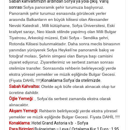
Sabah kahvaltımızın ardından Sofya’ya yola çıkış. Varış
sonrası
Sofya panoramik şehir turumuza başlıyoruz.
Panoramik şehir turumuz esnasında görülecek yerler
arasında Balkanların en büyük kilisesi olan Alexsander
Nevski Katedrali , Milli kütüphane, Sofya Üniversitesi, Eski
kraliyet sarayı, Neo klasik stilinde yapılmış olan Milli Bulgar
Tiyatrosu, Arkeoloji müzesi, Eski Sofya - Sendika şehri,
Rotonda Kilisesi bulunmaktadır. Daha sonra meclis binasının
yanından yürüyerek Sofya Heykeli’ne panoramik bakış ve
fotoğraf molası, Şehrin simgesi olan Banya başı camisini
ziyaret ediyoruz. Ziyaretlerimiz ve serbest zaman sonrası
otelimize transfer. Sonrasında rehberin belirleyeceği yerde
ekstra yöresel yemekler ve müzik eşliğinde Bulgar Gecesi.
(Fiyata DAHİL !!!!)
Konaklama Sofya`da otelimizde.
Sabah Kahvaltısı
:
Otelde açık büfe olarak alınacak olup tur
ücretine dahildir.
Öğle Yemeği:
, Sofya’da serbest zamanda ekstra olarak
alınacaktır.
Akşam Yemeği:
Rehberin belirliyeceği yerde ekstra yöresel
yemekler ve müzik eşliğinde Bulgar Gecesi. Fiyata DAHİL !!!!
Konaklama:
Hotel Grand Astoria v.b - Sofya
Para Birimleri
Bulgaristan – Leva ( Ortalama Kur 1 Euro : 1.95