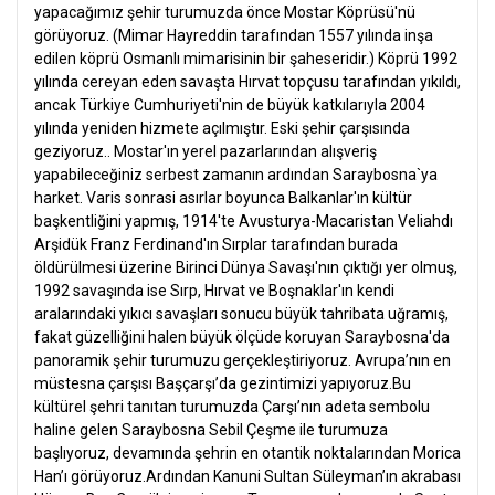
yapacağımız şehir turumuzda önce Mostar Köprüsü'nü
görüyoruz. (Mimar Hayreddin tarafından 1557 yılında inşa
edilen köprü Osmanlı mimarisinin bir şaheseridir.) Köprü 1992
yılında cereyan eden savaşta Hırvat topçusu tarafından yıkıldı,
ancak Türkiye Cumhuriyeti'nin de büyük katkılarıyla 2004
yılında yeniden hizmete açılmıştır. Eski şehir çarşısında
geziyoruz.
. Mostar'ın yerel pazarlarından alışveriş
yapabileceğiniz serbest zamanın ardından Saraybosna`ya
harket. Varis sonrasi asırlar boyunca Balkanlar'ın kültür
başkentliğini yapmış, 1914'te Avusturya-Macaristan Veliahdı
Arşidük Franz Ferdinand'ın Sırplar tarafından burada
öldürülmesi üzerine Birinci Dünya Savaşı'nın çıktığı yer olmuş,
1992 savaşında ise Sırp, Hırvat ve Boşnaklar'ın kendi
aralarındaki yıkıcı savaşları sonucu büyük tahribata uğramış,
fakat güzelliğini halen büyük ölçüde koruyan Saraybosna'da
panoramik şehir turumuzu gerçekleştiriyoruz.
Avrupa’nın en
müstesna çarşısı Başçarşı’da gezintimizi yapıyoruz.Bu
kültürel şehri tanıtan turumuzda Çarşı’nın adeta sembolu
haline gelen Saraybosna Sebil Çeşme ile turumuza
başlıyoruz, devamında şehrin en otantik noktalarından Morica
Han’ı görüyoruz.Ardından Kanuni Sultan Süleyman’ın akrabası