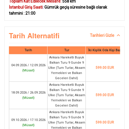
Toplam Kat Edilecek Mesafe:
558 km
İstanbul Giriş Saati
:
Gümrük geçiş süresine bağlı olarak
tahmini : 21:00
Tarih Alternatifi
Tarihleri Gizle
Tarih
Tur
İki Kişilik Oda Kişi Başı
Ankara Hareketli Buyuk
Balkan Turu 9 Gunde 9
04.09.2026 / 12.09.2026
599.00 EUR
Ulke (Tum Turlar, Aksam
(
Müsait
)
Yemekleri ve Balkan
Geceleri Dahil)
Ankara Hareketli Buyuk
Balkan Turu 9 Gunde 9
18.09.2026 / 26.09.2026
599.00 EUR
Ulke (Tum Turlar, Aksam
(
Müsait
)
Yemekleri ve Balkan
Geceleri Dahil)
Ankara Hareketli Buyuk
Balkan Turu 9 Gunde 9
09.10.2026 / 17.10.2026
599.00 EUR
Ulke (Tum Turlar, Aksam
(
Müsait
)
Yemekleri ve Balkan