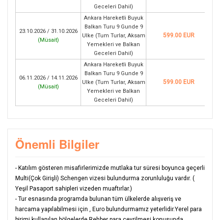
Geceleri Dahil)
Ankara Hareketli Buyuk
Balkan Turu 9 Gunde 9
23.10.2026 / 31.10.2026
599.00 EUR
Ulke (Tum Turlar, Aksam
(
Müsait
)
Yemekleri ve Balkan
Geceleri Dahil)
Ankara Hareketli Buyuk
Balkan Turu 9 Gunde 9
06.11.2026 / 14.11.2026
599.00 EUR
Ulke (Tum Turlar, Aksam
(
Müsait
)
Yemekleri ve Balkan
Geceleri Dahil)
Önemli Bilgiler
- Katılım gösteren misafirlerimizde mutlaka tur süresi boyunca geçerli
Multi(Çok Girişli) Schengen vizesi bulundurma zorunluluğu vardır. (
Yeşil Pasaport sahipleri vizeden muaftırlar.)
- Tur esnasında programda bulunan tüm ülkelerde alışveriş ve
harcama yapılabilmesi için , Euro bulundurmamız yeterlidir.Yerel para
birimi kullanılan bölgelerde Rehber para çevrilmesi konusunda