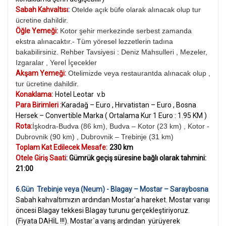
Sabah Kahvaltısı
:
Otelde açık büfe olarak alınacak olup tur
ücretine dahildir.
Öğle Yemeği:
Kotor şehir merkezinde serbest zamanda
ekstra alınacaktır.-
Tüm yöresel lezzetlerin tadına
bakabilirsiniz. Rehber Tavsiyesi : Deniz Mahsulleri , Mezeler,
Izgaralar , Yerel İçecekler
Akşam Yemeği:
Otelimizde veya restaurantda alınacak olup ,
tur ücretine dahildir.
Konaklama:
Hotel Leotar v.b
Para Birimleri :
Karadağ – Euro , Hırvatistan – Euro , Bosna
Hersek – Convertible Marka ( Ortalama Kur 1 Euro : 1.95 KM )
Rota:
İşkodra-Budva (86 km), Budva – Kotor (23 km) , Kotor -
Dubrovnik (90 km) , Dubrovnik – Trebinje (31 km)
Toplam Kat Edilecek Mesafe:
230 km
Otele Giriş Saati
:
Gümrük geçiş süresine bağlı olarak tahmini:
21:00
6.Gün Trebinje
veya (Neum)
- Blagay – Mostar – Saraybosna
Sabah kahvaltımızın ardından Mostar'a hareket. Mostar varışı
öncesi Blagay tekkesi Blagay turunu gerçekleştiriyoruz.
(Fiyata DAHİL !!!).
Mostar`a varış ardından yürüyerek