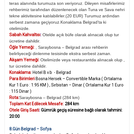
teras alanında turumuza son veriyoruz. Dileyen misafirlerimiz
rehberimiz tarafından düzenlenecek olan Tuna ve Sava nehri
tekne aktivitesine katılabilirler.(20 EUR) Turumuz ardından
serbest zamana geçiyoruz.Konaklama Belgrad’ta ki
otelimizde.
Sabah Kahvaltısı
:
Otelde açık büfe olarak alınacak olup tur
ücretine dahildir.
Öğle Yemeği:
, Saraybosna – Belgrad arası rehberin
belirliyeceği dinlenme tesisinde ekstra serbest zaman.
Akşam Yemeği:
Otelimizde veya restaurantda alınacak olup ,
tur ücretine dahildir.
Konaklama:
Hotel B v.b - Belgrad
Para Birimleri
Bosna Hersek – Convertible Marka ( Ortalama
Kur 1 Euro : 1.95 KM ) , Sırbistan – Dinar ( Ortalama Kur 1 Euro
: 115 Dinar )
Rota:
Saraybosna – Belgrad (284 km)
Toplam Kat Edilecek Mesafe:
284 km
Otele Giriş Saati
:
Gümrük
geçiş süresine bağlı olarak tahmini:
20
:00
8.Gün Belgrad – Sofya