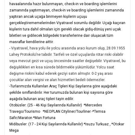
havaalanında hazır bulunmayan, check-in ve boarding işlemlerini
zamanında yaptırmayan, check-in ve boarding işlemlerini zamanında
yaptıran ancak uçağa binmeyen kişilerin uçuşu
gerçekleştirememelerinden Viyatravel sorumlu değildir. Uçağı kaçıran
kişilerin tura dahil olmaları için gerekli olacak gidiş-dönüş yeni uçak
biletleri ve gidilecek bölgedeki transferlerine dair oluşacak tüm
masraflar kendilerine aittir.
-
Viyatravel, hava yolu ile yolcu arasında aracı kurum olup, 28.09.1955
Lahey Protokolü’ne tabidir. Tarifeli ve özel uçuşlarda rötar riski olabilir
veya mevcut gezi ve uçuş öncesinde saatler değişebilir. Viyatravel, bu
değişiklikleri en kısa sürede bildirmekle yükümlüdür. Yolcu saat
değişme riskini kabul ederek geziyi satın almıştır. 0-2 yaş arası
çocuklar alan vergisi ve alan hizmetleri bedeli ödemezler.
-Turlarımızda Kullanılan Araç Tipleri Kişi Sayılarına göre aşağıdaki
şekilde sınıflandırılır. Her turumuzda bulunan kişi sayısına göre
aşağıda bulunan araç tipleri tayin edilir.
Otobüsler: (25 - 46 Kişi Sayılarında Kullanılır) *Mercedes
Travego/Tourismo *NEOPLAN Cityliner/Tourliner -*Temsa
Safir/Maraton *Man Fortuna
Midibusler: (17 - 24 Kişi Sayılarında Kullanılır) *Isuzu Turkuaz , *Otokar
Mega