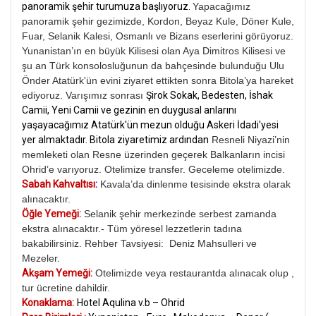
panoramik şehir turumuza başlıyoruz.
Yapacağımız
panoramik şehir gezimizde, Kordon, Beyaz Kule, Döner Kule,
Fuar, Selanik Kalesi, Osmanlı ve Bizans eserlerini görüyoruz.
Yunanistan’ın en büyük Kilisesi olan Aya Dimitros Kilisesi ve
şu an Türk konsolosluğunun da bahçesinde bulunduğu Ulu
Önder Atatürk'ün evini ziyaret ettikten sonra Bitola’ya hareket
ediyoruz. Varışımız sonrası
Şirok Sokak, Bedesten, İshak
Camii, Yeni Camii ve gezinin en duygusal anlarını
yaşayacağımız Atatürk'ün mezun olduğu Askeri İdadi'yesi
yer almaktadır. Bitola ziyaretimiz ardından
Resneli Niyazi’nin
memleketi olan Resne üzerinden geçerek Balkanların incisi
Ohrid’e varıyoruz. Otelimize transfer. Geceleme otelimizde.
Sabah Kahvaltısı
:
Kavala’da dinlenme tesisinde ekstra olarak
alınacaktır.
Öğle Yemeği:
Selanik şehir merkezinde serbest zamanda
ekstra alınacaktır.-
Tüm yöresel lezzetlerin tadına
bakabilirsiniz. Rehber Tavsiyesi: Deniz Mahsulleri ve
Mezeler.
Akşam Yemeği:
Otelimizde veya restaurantda alınacak olup ,
tur ücretine dahildir.
Konaklama:
Hotel Aqulina v.b – Ohrid