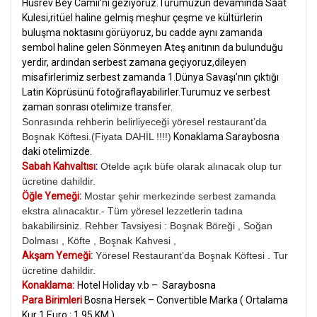
Hüsrev Bey Camii’ni geziyoruz.Turumuzun devamında Saat
Kulesi,ritüel haline gelmiş meşhur çeşme ve kültürlerin
buluşma noktasını görüyoruz, bu cadde aynı zamanda
sembol haline gelen Sönmeyen Ateş anıtının da bulunduğu
yerdir, ardından serbest zamana geçiyoruz,dileyen
misafirlerimiz serbest zamanda 1.Dünya Savaşı’nın çıktığı
Latin Köprüsünü fotoğraflayabilirler.Turumuz ve serbest
zaman sonrası otelimize transfer.
Sonrasında rehberin belirliyeceği yöresel restaurant’da
Boşnak Köftesi.(Fiyata DAHİL !!!!)
Konaklama Saraybosna
daki otelimizde.
Sabah Kahvaltısı
:
Otelde açık büfe olarak alınacak olup tur
ücretine dahildir.
Öğle Yemeği:
Mostar şehir merkezinde serbest zamanda
ekstra alınacaktır.-
Tüm yöresel lezzetlerin tadına
bakabilirsiniz. Rehber Tavsiyesi : Boşnak Böreği , Soğan
Dolması , Köfte , Boşnak Kahvesi ,
Akşam Yemeği:
Yöresel Restaurant’da Boşnak Köftesi . Tur
ücretine dahildir.
Konaklama:
Hotel Holiday v.b – Saraybosna
Para Birimleri
Bosna Hersek – Convertible Marka ( Ortalama
Kur 1 Euro : 1.95 KM )