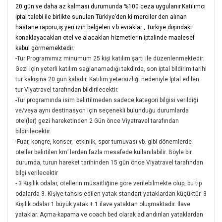
20 gün ve daha az kalması durumunda %100 ceza uygulanır.Katılımcı
iptal talebi ile birlikte sunulan Türkiye’den ki merciler den alınan
hastane raporu,iş yeri izin belgeleri v.b evraklar , Türkiye dışındaki
konaklayacakları otel ve alacakları hizmetlerin iptalinde maalesef
kabul görmemektedir.
-
Tur Programımız minumum 25 kişi katılım şartı ile düzenlenmektedir.
Gezi için yeterli katılım sağlanamadığı takdirde, son iptal bildirim tarihi
tur kakışına 20 gün kaladır. Katılım yetersizliği nedeniyle İptal edilen
tur Viyatravel tarafından bildirilecektir.
-
Tur programında isim belirtilmeden sadece kategori bilgisi verildiği
ve/veya aynı destinasyon için seçenekli bulunduğu durumlarda
otel(ler) gezi hareketinden 2 Gün önce Viyatravel tarafından
bildirilecektir.
-
Fuar, kongre, konser, etkinlik, spor turnuvası vb. gibi dönemlerde
oteller belirtilen km’ lerden fazla mesafede kullanılabilir. Böyle bir
durumda, turun hareket tarihinden 15 gün önce Viyatravel tarafından
bilgi verilecektir
- 3 Kişilik odalar, otellerin müsaitliğine göre verilebilmekte olup, bu tip
odalarda 3. Kişiye tahsis edilen yatak standart yataklardan küçüktür. 3
Kişilik odalar 1 büyük yatak + 1 ilave yataktan oluşmaktadır. İlave
yataklar. Açma-kapama ve coach bed olarak adlandırılan yataklardan