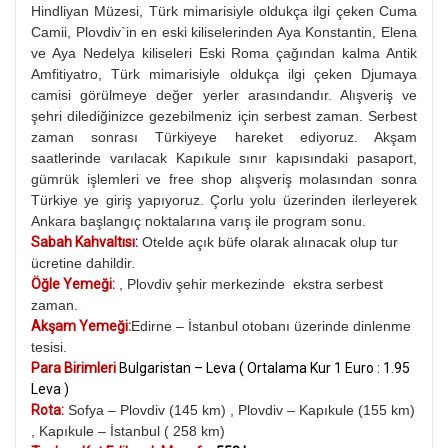
Hindliyan Müzesi, Türk mimarisiyle oldukça ilgi çeken Cuma
Camii, Plovdiv`in en eski kiliselerinden Aya Konstantin, Elena
ve Aya Nedelya kiliseleri Eski Roma çağından kalma Antik
Amfitiyatro, Türk mimarisiyle oldukça ilgi çeken Djumaya
camisi görülmeye değer yerler arasındandır. Alışveriş ve
şehri dilediğinizce gezebilmeniz için serbest zaman. Serbest
zaman sonrası Türkiyeye hareket ediyoruz. Akşam
saatlerinde varılacak Kapıkule sınır kapısındaki pasaport,
gümrük işlemleri ve free shop alışveriş molasından sonra
Türkiye ye giriş yapıyoruz. Çorlu yolu üzerinden ilerleyerek
Ankara başlangıç noktalarına varış ile program sonu.
Sabah Kahvaltısı
:
Otelde açık büfe olarak alınacak olup tur
ücretine dahildir.
Öğle Yemeği:
, Plovdiv şehir merkezinde ekstra serbest
zaman.
Akşam Yemeği:
Edirne – İstanbul otobanı üzerinde dinlenme
tesisi.
Para Birimleri
Bulgaristan – Leva ( Ortalama Kur 1 Euro : 1.95
Leva )
Rota:
Sofya – Plovdiv (145 km) , Plovdiv – Kapıkule (155 km)
, Kapıkule – İstanbul ( 258 km)