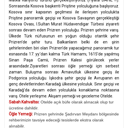
Matka Kanyonu turunu gerçekleştiriyoruz (Fiyata DAHIL !!!).
Sonrasında Kosova başkenti Priştine yolculuğuna başlıyoruz.
Kosova sınır kapısının geçilmesi ile ilerleyen yolculukta
Priştine panoramik geçişi ve Kosova Savaşının gerçekleştiği
Kosova Ovası, I.Sultan Murat Hüdavendigar Türbesi ziyareti
sonrası devam eden Prizren yolculuğu. Prizren şehrine varış.
Ülkede Türk nüfusunun en yoğun olduğu otantik şehir
Prizren’de şehir turu.
Balkanların belki de en şirin
şehirlerinden biri olan Prizren’de yapacağımız panoramik tur
esnasında 17. yy.’dan kalma Türk Hamamı, 1615’de yapılmış
Sinan Paşa Camii, Prizren Kalesi görülecek yerler
arasındadır.
Ziyaretleri sonrası öğle yemeği için serbest
zaman. Buluşma sonrası Arnavutluk ülkesine geçiş ile
Podgorica yolculuğu. İşkodra şehir geçişi ile Avrupanın en
genç devletlerinden Karadağ ülkesine yolculuk. Sınır geçişi ve
Karadağ’da devam eden yolculukla konaklama noktasına
varış. Otele yerleşme. Akşam yemeği ve geceleme Otelde.
Sabah Kahvaltısı
:
Otelde açık büfe olarak alınacak olup tur
ücretine dahildir.
Öğle Yemeği:
Prizren şehrinde Şadırvan Meydanı bölgesinde
rehberimizin tavsiye edeceği tesislerde ekstra olarak
alınabilir.