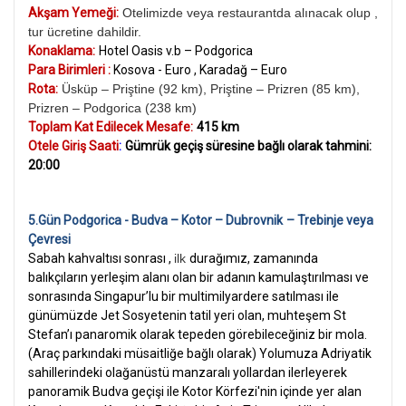
Akşam Yemeği:
Otelimizde veya restaurantda alınacak olup ,
tur ücretine dahildir.
Konaklama:
Hotel Oasis v.b – Podgorica
Para Birimleri :
Kosova - Euro , Karadağ – Euro
Rota:
Üsküp – Priştine (92 km), Priştine – Prizren (85 km),
Prizren – Podgorica (238 km)
Toplam Kat Edilecek Mesafe:
415 km
Otele Giriş Saati
:
Gümrük geçiş süresine bağlı olarak tahmini:
20:00
5.Gün Podgorica - Budva – Kotor – Dubrovnik
– Trebinje veya
Çevresi
Sabah kahvaltısı sonrası ,
ilk
durağımız, zamanında
balıkçıların yerleşim alanı olan bir adanın kamulaştırılması ve
sonrasında Singapur’lu bir multimilyardere satılması ile
günümüzde Jet Sosyetenin tatil yeri olan, muhteşem St
Stefan’ı panaromik olarak tepeden görebileceğiniz bir mola.
(Araç parkındaki müsaitliğe bağlı olarak) Yolumuza Adriyatik
sahillerindeki olağanüstü manzaralı yollardan ilerleyerek
panoramik Budva geçişi ile Kotor Körfezi'nin içinde yer alan