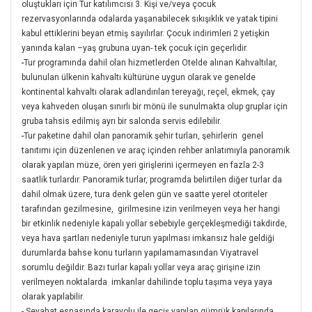
oluştukları için Tur katılımcısı 3. Kişi ve/veya çocuk
rezervasyonlarında odalarda yaşanabilecek sıkışıklık ve yatak tipini
kabul ettiklerini beyan etmiş sayılırlar. Çocuk indirimleri 2 yetişkin
yanında kalan –yaş grubuna uyan- tek çocuk için geçerlidir.
-
Tur programında dahil olan hizmetlerden Otelde alınan Kahvaltılar,
bulunulan ülkenin kahvaltı kültürüne uygun olarak ve genelde
kontinental kahvaltı olarak adlandırılan tereyağı, reçel, ekmek, çay
veya kahveden oluşan sınırlı bir mönü ile sunulmakta olup gruplar için
gruba tahsis edilmiş ayrı bir salonda servis edilebilir.
-
Tur paketine dahil olan panoramik şehir turları, şehirlerin genel
tanıtımı için düzenlenen ve araç içinden rehber anlatımıyla panoramik
olarak yapılan müze, ören yeri girişlerini içermeyen en fazla 2-3
saatlik turlardır. Panoramik turlar, programda belirtilen diğer turlar da
dahil olmak üzere, tura denk gelen gün ve saatte yerel otoriteler
tarafından gezilmesine, girilmesine izin verilmeyen veya her hangi
bir etkinlik nedeniyle kapalı yollar sebebiyle gerçekleşmediği takdirde,
veya hava şartları nedeniyle turun yapılması imkansız hale geldiği
durumlarda bahse konu turların yapılamamasından Viyatravel
sorumlu değildir. Bazı turlar kapalı yollar veya araç girişine izin
verilmeyen noktalarda imkanlar dahilinde toplu taşıma veya yaya
olarak yapılabilir.
-
Seyahat esnasında karayolu ile geçiş yapılan gümrük kapılarında