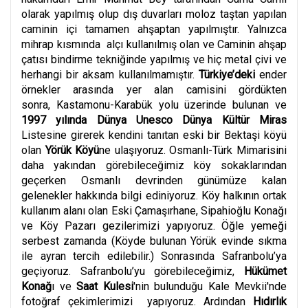
olarak yapılmış olup dış duvarları moloz taştan yapılan
caminin içi tamamen ahşaptan yapılmıştır. Yalnızca
mihrap kısmında alçı kullanılmış olan ve Caminin ahşap
çatısı bindirme tekniğinde yapılmış ve hiç metal çivi ve
herhangi bir aksam kullanılmamıştır.
Türkiye’deki
ender
örnekler arasında yer alan camisini gördükten
sonra, Kastamonu-Karabük yolu üzerinde bulunan ve
1997 yılında Dünya Unesco Dünya Kültür Miras
Listesine girerek kendini tanıtan eski bir Bektaşi köyü
olan
Yörük Köyü
ne ulaşıyoruz. Osmanlı-Türk Mimarisini
daha yakından görebileceğimiz köy sokaklarından
geçerken Osmanlı devrinden günümüze kalan
gelenekler hakkında bilgi ediniyoruz. Köy halkının ortak
kullanım alanı olan Eski Çamaşırhane, Sipahioğlu Konağı
ve Köy Pazarı gezilerimizi yapıyoruz. Öğle yemeği
serbest zamanda (Köyde bulunan Yörük evinde sıkma
ile ayran tercih edilebilir.) Sonrasında Safranbolu’ya
geçiyoruz. Safranbolu’yu görebileceğimiz,
Hükümet
Konağ
ı ve
Saat Kulesi
'nin bulunduğu Kale Mevkii'nde
fotoğraf çekimlerimizi yapıyoruz. Ardından
Hıdırlık