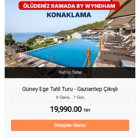
Yurt İçi Turlar
Güney Ege Tatil Turu - Gaziantep Çıkışlı
6
Gece
,
7
Gün
,
19,990.00
TRY
Detayları Göster