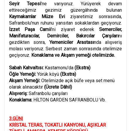
Seyir Tepesi
’ne varıyoruz. Yürüyerek devam
ettireceğimiz gezimiz
güzergâhında
bulunan
Kaymakamlar
Müze Evi
ziyaretimiz sonrasında,
Safranbolu'nun ruhunu yansıtan sokaklardan geçiyoruz.
İzzet Paşa Camii
’ni ziyaret ederek
Semerciler,
Manifaturacılar, Demirciler, Bakırcılar Çarşıları
nı
gezdikten sonra,
Yemeniciler Arastası
nda alışveriş
molası veriyoruz. Serbest zaman sonrasında otelimize
geçiyoruz.
Konaklama ve Akşam yemeği otelimizde.
Sabah Kahvaltısı:
Kastamonu'da
(Ekstra)
Öğle Yemeği:
Yörük köyü
(Ekstra)
Akşam Yemeği:
Otelimizde açık büfe veya set menü
olarak alınacaktır
(Ücrete Dâhil)
Alışveriş:
Safranbolu çarşıları
Konaklama:
HİLTON GARDEN SAFRANBOLU Vb.
3.GÜN|
KRİSTAL TERAS
,
TOKATLI KANYONU
,
AŞIKLAR