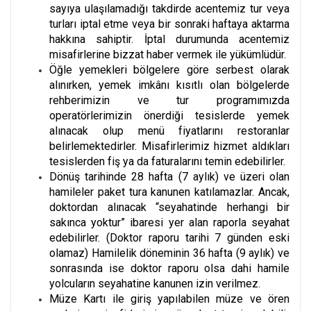
sayıya ulaşılamadığı takdirde acentemiz tur veya
turları iptal etme veya bir sonraki haftaya aktarma
hakkına sahiptir. İptal durumunda acentemiz
misafirlerine bizzat haber vermek ile yükümlüdür.
Öğle yemekleri bölgelere göre serbest olarak
alınırken, yemek imkânı kısıtlı olan bölgelerde
rehberimizin ve tur programımızda
operatörlerimizin önerdiği tesislerde yemek
alınacak olup menü fiyatlarını restoranlar
belirlemektedirler. Misafirlerimiz hizmet aldıkları
tesislerden fiş ya da faturalarını temin edebilirler.
Dönüş tarihinde 28 hafta (7 aylık) ve üzeri olan
hamileler paket tura kanunen katılamazlar. Ancak,
doktordan alınacak “seyahatinde herhangi bir
sakınca yoktur” ibaresi yer alan raporla seyahat
edebilirler. (Doktor raporu tarihi 7 günden eski
olamaz) Hamilelik döneminin 36 hafta (9 aylık) ve
sonrasında ise doktor raporu olsa dahi hamile
yolcuların seyahatine kanunen izin verilmez.
Müze Kartı ile giriş yapılabilen müze ve ören