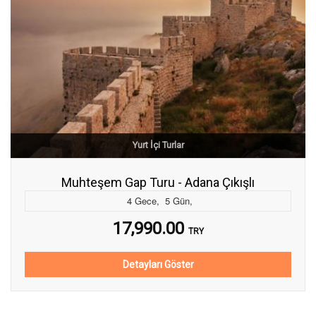
Yurt İçi Turlar
Muhteşem Gap Turu - Adana Çıkışlı
4
Gece
,
5
Gün
,
17,990.00
TRY
Detayları Göster