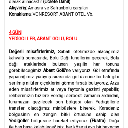
olarak alınacaktır
(Ücrete Dâhil)
Alışveriş:
Amasra ve Safranbolu çarşıları
Konaklama:
VONRESORT ABANT OTEL Vb.
4.GÜN|
YEDİGÖLLER, ABANT GÖLÜ, BOLU
Değerli misafirlerimiz,
Sabah otelimizde alacağımız
kahvaltı sonrasında, Bolu Dağı tünellerini geçerek, Bolu
dağı eteklerinde bulunan yeşilin her tonunu
görebileceğimiz
Abant Gölü’
ne varıyoruz. Göl etrafında
yapacağımız yürüyüş sırasında göl üzerine bir halı gibi
serilmiş nilüfer çiçeklerini görme fırsatı buluyoruz. Arzu
eden misafirlerimiz at veya faytonla gezinti yapabilir,
rehberimizin bizlere verdiği serbest zamanın ardından,
turumuzun gezilecek son bölgesi olan Yedigöller’e
transfer olacağımız minibüslere binerek, Karadeniz
bölgesinin en zengin bitki örtüsüne sahip olan
Yedigöller
bölgesine hareket ediyoruz
(Ekstra)
.
Doğa
ile baş başa kalabileceğiniz, her köşesi ayrı bir heyecan