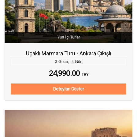
Yurt İçi Turlar
Uçaklı Marmara Turu - Ankara Çıkışlı
3
Gece
,
4
Gün
,
24,990.00
TRY
Detayları Göster