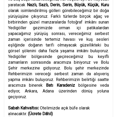
yaratacak
Nazlı, Sazlı, Derin, Serin, Büyük, Küçük, Kuru
olarak isimlendirilmiş gölleri görebileceğimiz bir doğa
yürüyüşüne çıkıyoruz. Farklı türlerde birçok ağaç ve
birbirinden güzel manzaralarda fotoğraf imkânı sunan
Yedigöller gezimizde orman içi patikalardan
yapacağımız yürüyüş sonrası, vereceğimiz serbest
zaman içerisinde tertemiz havası ve kuş sesleri
eşliğinde doğanın tarifi olmayacak güzellikteki bu
görsel şölenini daha fazla yaşama imkânı buluyoruz.
Yedigöller bölgesinde geçireceğimiz bu keyifli
zamanların sonrasında aracımıza biniyoruz ve Bolu
Şehir merkezine gidiyoruz. Bolu şehir merkezinde
Rehberimizin vereceği serbest zaman da alışveriş
yapma imkânı buluyoruz. Rehberimizin belirtiği saatte
aracımıza binerek
Batı Karadeniz
bölgesine veda
ediyor, Ankara, Adana üzerinden dönüş yoluna
geçiyoruz.
Sabah Kahvaltısı:
Otelimizde açık büfe olarak
alınacaktır.
(Ücrete Dâhil)