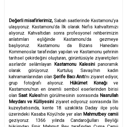
Değerli misafirlerimiz,
Sabah saatlerinde Kastamonu’ya
ulaşıyoruz. Kastamonu’da İlk olarak Nefis kahvaltımızı
alıyoruz. Kahvaltıdan sonra profesyonel rehberimizin
anlatımları eşliğinde Kastamonu’da gezmeye
başlıyoruz. Kastamonu da Bizans Hanedanı
Kommenoslar tarafından yapılan ve Kastamonu şehrinin
tarihsel
çekirdeğini
oluşturan,
görüntüsüyle
ziyaretçileri
asırlardır selâmlayan
Kastamonu Kalesini
panoramik
olarak görüyoruz. Kurtuluş Savaşı'nın kadın
kahramanlarından olan
Şerife Bacı Anıtı
’nı ziyaret ediyor,
grup fotoğrafı alıyoruz.
Hükümet Konağı
ve
Kastamonu'nun en önemli sembol eserlerinden birisi
olan
Saat Kulesi
'nin görülmesinin sonrasında
Nasrullah
Meydanı ve Külliyesini
ziyaret ediyoruz sonrasında İlin
kuzeybatısında, kente 18. uzaklıkta Daday ilçe yolu
üzerindeki Kasaba Köyü’nde yer alan
Mahmutbey camii
geziyoruz. 1366
yılında
Candaroğulları Beyliği
hükümdarı Emir Mahmut Bey tarafından Cuma Camii