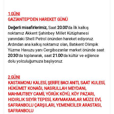
1.GÜN|
GAZİANTEP'DEN HAREKET GÜNÜ
Değerli misafirlerimiz,
Saat
20.00’
da İlk kalkış
noktamız Akkent Şahinbey Millet Kütüphanesi
yanındaki Shell Petrol önünden hareket ediyoruz.
Ardından ana kalkış noktamız olan, Batıkent Olimpik
Yüzme Havuzu yanı Cergibozanlar market önünde saat
20:30
’da toplanarak, saat
21.00
’da kültür ve eğlence
dolu yolculuğumuza başlıyoruz.
2.GÜN|
KASTAMONU KALESİ
, ŞERİFE BACI ANITI
, SAAT KULESİ,
HÜKÜMET KONAĞI
,
NASRULLAH MEYDANI,
MAHMUTBEY CAMİİ, YÖRÜK KÖYÜ
,
KÖY PAZARI
,
HIDIRLIK SEYİR TEPESİ
,
KAYMAKAMLAR MÜZE EVİ
,
SAFRANBOLU ÇARŞILARI
,
YEMENİCİLER ARASTASI
,
SAFRANBOLU