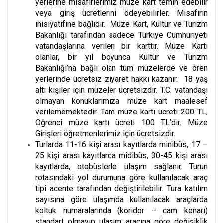
yerlerine misafirlerimiz müze kart temin edebilir
veya giriş ücretlerini ödeyebilirler. Misafirin
inisiyatifine bağlıdır. Müze Kart, Kültür ve Turizm
Bakanlığı tarafından sadece Türkiye Cumhuriyeti
vatandaşlarına verilen bir karttır. Müze Kartı
olanlar, bir yıl boyunca Kültür ve Turizm
Bakanlığı’na bağlı olan tüm müzelerde ve ören
yerlerinde ücretsiz ziyaret hakkı kazanır. 18 yaş
altı kişiler için müzeler ücretsizdir. T.C. vatandaşı
olmayan konuklarımıza müze kart maalesef
verilememektedir. Tam müze kartı ücreti 200 TL,
Öğrenci müze kartı ücreti 100 TL’dir. Müze
Girişleri öğretmenlerimiz için ücretsizdir.
Turlarda 11-16 kişi arası kayıtlarda minibüs, 17 –
25 kişi arası kayıtlarda midibüs, 30-45 kişi arası
kayıtlarda, otobüslerle ulaşım sağlanır. Turun
rotasındaki yol durumuna göre kullanılacak araç
tipi acente tarafından değiştirilebilir. Tura katılım
sayısına göre ulaşımda kullanılacak araçlarda
koltuk numaralarında (koridor – cam kenarı)
standart olmayıp ulaşım aracına göre değişiklik