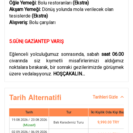
Öğle Yemeği:
Bolu restoranları
(Ekstra)
Akşam Yemeği:
Dönüş yolunda mola verilecek olan
tesislerde
(Ekstra)
Alışveriş:
Bolu çarşıları
5.GÜN| GAZİANTEP VARIŞ
Eğlenceli yolculuğumuz sonrasında, sabah
saat 06.00
civarında siz kıymetli misafirlerimizi aldığımız
noktalara bırakarak, bir sonraki gezilerimizde görüşmek
üzere vedalaşıyoruz.
HOŞÇAKALIN…
Tarih Alternatifi
Tarihleri Gizle
Tarih
Tur
İki Kişilik Oda Kişi Başı
19.08.2026 / 23.08.2026
9,990.00 TRY
Batı Karadeniz Turu
(
Müsait
)
02.09.2026 / 06.09.2026