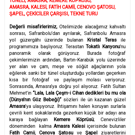
TÜNELİ
,
AMASRA
,
KEMERE KÖPRÜSÜ
,
AMASRA, KALESİ
,
FATİH CAMİİ
,
CENOVO ŞATOSU
,
ŞAPEL
,
ÇEKİCİLER ÇARŞISI
,
TEKNE TURU
Değerli misafirlerimiz,
Otelimizde alacağımız kahvaltı
sonrası, Safranbolu’dan ayrılarak, Safranbolu Amasra
yol güzergâhı üzerinde bulanan
Kristal Teras
ile
programımıza başlıyoruz. Terastan
Tokatlı Kanyonu
’nu
panoramik olarak görüyoruz. Burada fotoğraf
çekimlerimizin ardından, Bartın-Karabük yolu üzerinde
yer alan ve çam, meşe ve söğüt ağaçlarının yola
eğilerek sanki bir tünel oluşturduğu yollardan geçerken
kısa bir fotoğraf ve paylaşım molası veriyoruz.
Sonrasında, Amasra’ya doğru yol alıyoruz. Fatih Sultan
Mehmet’in
“Lala, Lala Çeşm-i Cihan dedikleri bu mu ola
(Dünya’nın Göz Bebeği)“
sözleri ile ün kazanan güzel
Amasra
’ya ulaşıyoruz. İhtişamını halen koruyan surlarla
çevrili kent sokaklarında gezerken küçük bir adayı ana
karaya bağlayan
Kemere Köprüsü
; Cenevizliler
döneminden kalma
Amasra Kalesi
içerisinde bulunan
Fatih Camii
,
Cenova Şatosu
ve
Şapel
ziyaretlerini