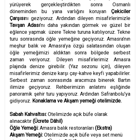
yürüyerek gerçekleştirdikten sonra Osmanlı
döneminden bu yana varlığını koruyan
Çekiciler
Çarşısı
nı geziyoruz. Ardından dileyen misafirlerimizle
Tavşan Adası
’nı daha yakından görmek ve güzel bir
eğlence yapmak üzere Tekne turuna katılıyoruz.
Tekne
turu sonrasında öğle yemeğine geçiyoruz. Amasra’nın
meşhur balık ve Amasra’ya özgü salatasından oluşan
öğle yemeğimizi aldıktan sonra bölgede serbest
zaman veriyoruz. Dileyen misafirlerimiz Amasra
plajında denize girebilir. (Yaz sezonu için), dileyen
misafirlerimiz denize karşı çay-kahve keyfi yapabilirler.
Serbest zaman sonrasında aracımıza binerek Bartın
ilimize geçiyoruz. Rehberimizin anlatımı eşliğinde
panoramik şehir turu yapıyoruz. Ardından Safranbolu’ya
gidiyoruz.
Konaklama ve Akşam yemeği otelimizde.
Sabah Kahvaltısı:
Otelimizde açık büfe olarak
alınacaktır
(Ücrete Dâhil)
Öğle Yemeği:
Amasra balık restoranları
(Ekstra)
Akşam Yemeği:
Otelimizde açık büfe veya set menü