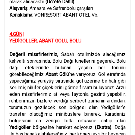
olarak alınacaktır
(Ücrete Dâhil)
Alışveriş:
Amasra ve Safranbolu çarşıları
Konaklama:
VONRESORT ABANT OTEL Vb.
4.GÜN|
YEDİGÖLLER, ABANT GÖLÜ, BOLU
Değerli misafirlerimiz,
Sabah otelimizde alacağımız
kahvaltı sonrasında, Bolu Dağı tünellerini geçerek, Bolu
dağı eteklerinde bulunan yeşilin her tonunu
görebileceğimiz
Abant Gölü’
ne varıyoruz. Göl etrafında
yapacağımız yürüyüş sırasında göl üzerine bir halı gibi
serilmiş nilüfer çiçeklerini görme fırsatı buluyoruz. Arzu
eden misafirlerimiz at veya faytonla gezinti yapabilir,
rehberimizin bizlere verdiği serbest zamanın ardından,
turumuzun gezilecek son bölgesi olan Yedigöller’e
transfer olacağımız minibüslere binerek, Karadeniz
bölgesinin en zengin bitki örtüsüne sahip olan
Yedigöller
bölgesine hareket ediyoruz
(Ekstra)
.
Doğa
ile baş başa kalabileceğiniz, her köşesi ayrı bir heyecan