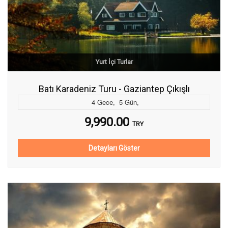
Yurt İçi Turlar
Batı Karadeniz Turu - Gaziantep Çıkışlı
4
Gece
,
5
Gün
,
9,990.00
TRY
Detayları Göster