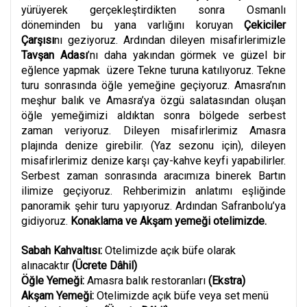
yürüyerek gerçekleştirdikten sonra Osmanlı
döneminden bu yana varlığını koruyan
Çekiciler
Çarşısı
nı geziyoruz. Ardından dileyen misafirlerimizle
Tavşan Adası
’nı daha yakından görmek ve güzel bir
eğlence yapmak üzere Tekne turuna katılıyoruz.
Tekne
turu sonrasında öğle yemeğine geçiyoruz. Amasra’nın
meşhur balık ve Amasra’ya özgü salatasından oluşan
öğle yemeğimizi aldıktan sonra bölgede serbest
zaman veriyoruz. Dileyen misafirlerimiz Amasra
plajında denize girebilir. (Yaz sezonu için), dileyen
misafirlerimiz denize karşı çay-kahve keyfi yapabilirler.
Serbest zaman sonrasında aracımıza binerek Bartın
ilimize geçiyoruz. Rehberimizin anlatımı eşliğinde
panoramik şehir turu yapıyoruz. Ardından Safranbolu’ya
gidiyoruz.
Konaklama ve Akşam yemeği otelimizde.
Sabah Kahvaltısı:
Otelimizde açık büfe olarak
alınacaktır
(Ücrete Dâhil)
Öğle Yemeği:
Amasra balık restoranları
(Ekstra)
Akşam Yemeği:
Otelimizde açık büfe veya set menü