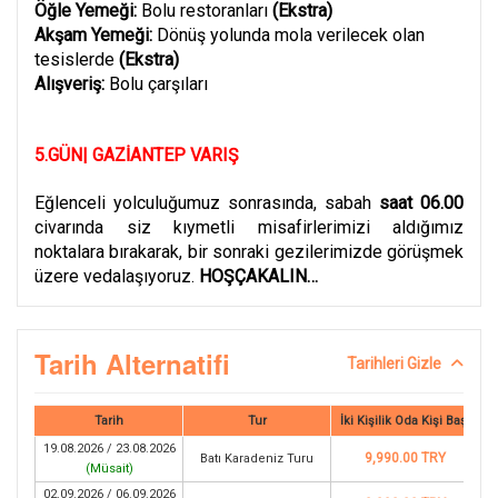
Öğle Yemeği:
Bolu restoranları
(Ekstra)
Akşam Yemeği:
Dönüş yolunda mola verilecek olan
tesislerde
(Ekstra)
Alışveriş:
Bolu çarşıları
5.GÜN| GAZİANTEP VARIŞ
Eğlenceli yolculuğumuz sonrasında, sabah
saat 06.00
civarında siz kıymetli misafirlerimizi aldığımız
noktalara bırakarak, bir sonraki gezilerimizde görüşmek
üzere vedalaşıyoruz.
HOŞÇAKALIN…
Tarih Alternatifi
Tarihleri Gizle
Tarih
Tur
İki Kişilik Oda Kişi Başı
19.08.2026 / 23.08.2026
9,990.00 TRY
Batı Karadeniz Turu
(
Müsait
)
02.09.2026 / 06.09.2026