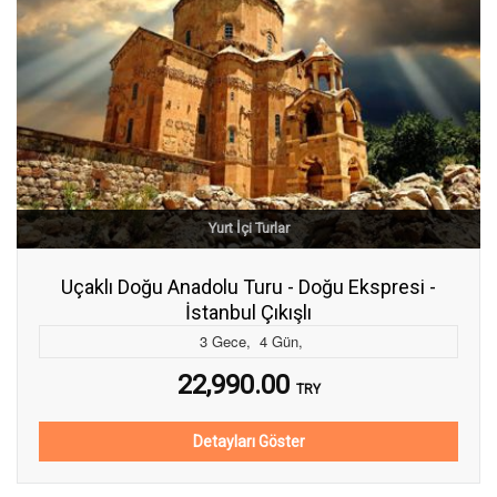
Yurt İçi Turlar
Uçaklı Doğu Anadolu Turu - Doğu Ekspresi -
İstanbul Çıkışlı
3
Gece
,
4
Gün
,
22,990.00
TRY
Detayları Göster