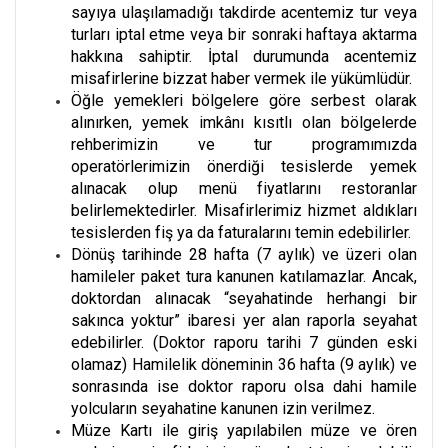
sayıya ulaşılamadığı takdirde acentemiz tur veya
turları iptal etme veya bir sonraki haftaya aktarma
hakkına sahiptir. İptal durumunda acentemiz
misafirlerine bizzat haber vermek ile yükümlüdür.
Öğle yemekleri bölgelere göre serbest olarak
alınırken, yemek imkânı kısıtlı olan bölgelerde
rehberimizin ve tur programımızda
operatörlerimizin önerdiği tesislerde yemek
alınacak olup menü fiyatlarını restoranlar
belirlemektedirler. Misafirlerimiz hizmet aldıkları
tesislerden fiş ya da faturalarını temin edebilirler.
Dönüş tarihinde 28 hafta (7 aylık) ve üzeri olan
hamileler paket tura kanunen katılamazlar. Ancak,
doktordan alınacak “seyahatinde herhangi bir
sakınca yoktur” ibaresi yer alan raporla seyahat
edebilirler. (Doktor raporu tarihi 7 günden eski
olamaz) Hamilelik döneminin 36 hafta (9 aylık) ve
sonrasında ise doktor raporu olsa dahi hamile
yolcuların seyahatine kanunen izin verilmez.
Müze Kartı ile giriş yapılabilen müze ve ören