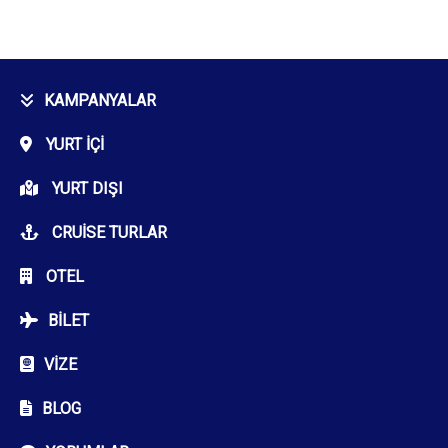
KAMPANYALAR
YURT İÇI
YURT DIŞI
CRUISE TURLAR
OTEL
BILET
VIZE
BLOG