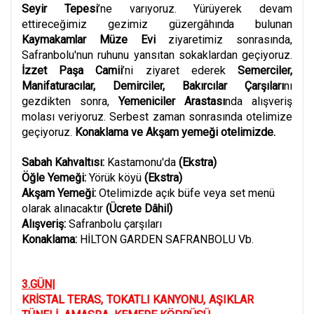
Seyir Tepesi
’ne varıyoruz. Yürüyerek devam
ettireceğimiz gezimiz
güzergâhında
bulunan
Kaymakamlar
Müze Evi
ziyaretimiz sonrasında,
Safranbolu'nun ruhunu yansıtan sokaklardan geçiyoruz.
İzzet Paşa Camii
’ni ziyaret ederek
Semerciler,
Manifaturacılar, Demirciler, Bakırcılar Çarşıları
nı
gezdikten sonra,
Yemeniciler Arastası
nda alışveriş
molası veriyoruz. Serbest zaman sonrasında otelimize
geçiyoruz.
Konaklama ve Akşam yemeği otelimizde.
Sabah Kahvaltısı:
Kastamonu'da
(Ekstra)
Öğle Yemeği:
Yörük köyü
(Ekstra)
Akşam Yemeği:
Otelimizde açık büfe veya set menü
olarak alınacaktır
(Ücrete Dâhil)
Alışveriş:
Safranbolu çarşıları
Konaklama:
HİLTON GARDEN SAFRANBOLU Vb.
3.GÜN|
KRİSTAL TERAS
,
TOKATLI KANYONU
,
AŞIKLAR