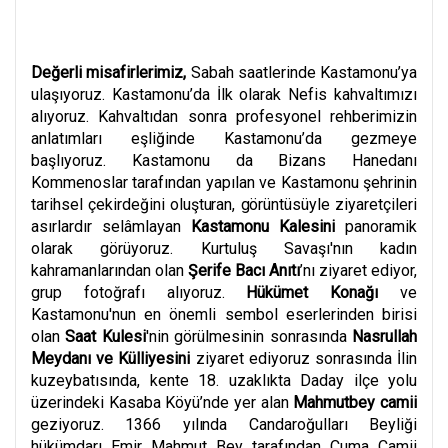
Değerli misafirlerimiz,
Sabah saatlerinde Kastamonu’ya
ulaşıyoruz. Kastamonu’da İlk olarak Nefis kahvaltımızı
alıyoruz. Kahvaltıdan sonra profesyonel rehberimizin
anlatımları eşliğinde Kastamonu’da gezmeye
başlıyoruz. Kastamonu da Bizans Hanedanı
Kommenoslar tarafından yapılan ve Kastamonu şehrinin
tarihsel
çekirdeğini
oluşturan,
görüntüsüyle
ziyaretçileri
asırlardır selâmlayan
Kastamonu Kalesini
panoramik
olarak görüyoruz. Kurtuluş Savaşı'nın kadın
kahramanlarından olan
Şerife Bacı Anıtı
’nı ziyaret ediyor,
grup fotoğrafı alıyoruz.
Hükümet Konağı
ve
Kastamonu'nun en önemli sembol eserlerinden birisi
olan
Saat Kulesi
'nin görülmesinin sonrasında
Nasrullah
Meydanı ve Külliyesini
ziyaret ediyoruz sonrasında İlin
kuzeybatısında, kente 18. uzaklıkta Daday ilçe yolu
üzerindeki Kasaba Köyü’nde yer alan
Mahmutbey camii
geziyoruz. 1366
yılında
Candaroğulları Beyliği
hükümdarı Emir Mahmut Bey tarafından Cuma Camii