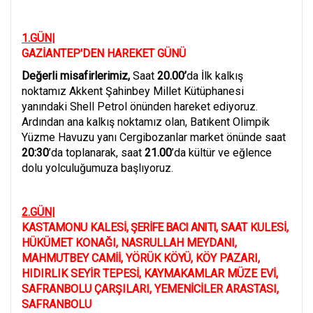
1.GÜN|
GAZİANTEP'DEN HAREKET GÜNÜ
Değerli misafirlerimiz,
Saat
20.00’
da İlk kalkış
noktamız Akkent Şahinbey Millet Kütüphanesi
yanındaki Shell Petrol önünden hareket ediyoruz.
Ardından ana kalkış noktamız olan, Batıkent Olimpik
Yüzme Havuzu yanı Cergibozanlar market önünde saat
20:30
’da toplanarak, saat
21.00
’da kültür ve eğlence
dolu yolculuğumuza başlıyoruz.
2.GÜN|
KASTAMONU KALESİ
, ŞERİFE BACI ANITI
, SAAT KULESİ,
HÜKÜMET KONAĞI
,
NASRULLAH MEYDANI,
MAHMUTBEY CAMİİ, YÖRÜK KÖYÜ
,
KÖY PAZARI
,
HIDIRLIK SEYİR TEPESİ
,
KAYMAKAMLAR MÜZE EVİ
,
SAFRANBOLU ÇARŞILARI
,
YEMENİCİLER ARASTASI
,
SAFRANBOLU