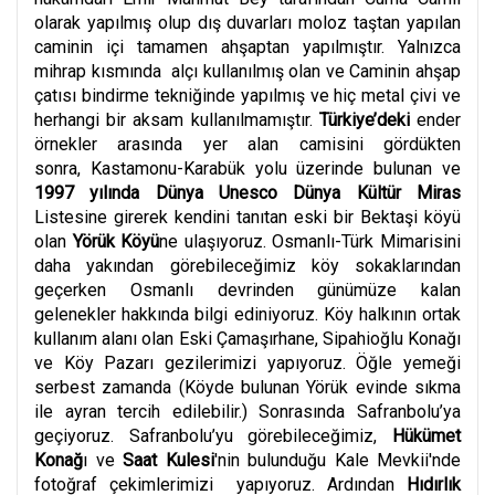
olarak yapılmış olup dış duvarları moloz taştan yapılan
caminin içi tamamen ahşaptan yapılmıştır. Yalnızca
mihrap kısmında alçı kullanılmış olan ve Caminin ahşap
çatısı bindirme tekniğinde yapılmış ve hiç metal çivi ve
herhangi bir aksam kullanılmamıştır.
Türkiye’deki
ender
örnekler arasında yer alan camisini gördükten
sonra, Kastamonu-Karabük yolu üzerinde bulunan ve
1997 yılında Dünya Unesco Dünya Kültür Miras
Listesine girerek kendini tanıtan eski bir Bektaşi köyü
olan
Yörük Köyü
ne ulaşıyoruz. Osmanlı-Türk Mimarisini
daha yakından görebileceğimiz köy sokaklarından
geçerken Osmanlı devrinden günümüze kalan
gelenekler hakkında bilgi ediniyoruz. Köy halkının ortak
kullanım alanı olan Eski Çamaşırhane, Sipahioğlu Konağı
ve Köy Pazarı gezilerimizi yapıyoruz. Öğle yemeği
serbest zamanda (Köyde bulunan Yörük evinde sıkma
ile ayran tercih edilebilir.) Sonrasında Safranbolu’ya
geçiyoruz. Safranbolu’yu görebileceğimiz,
Hükümet
Konağ
ı ve
Saat Kulesi
'nin bulunduğu Kale Mevkii'nde
fotoğraf çekimlerimizi yapıyoruz. Ardından
Hıdırlık