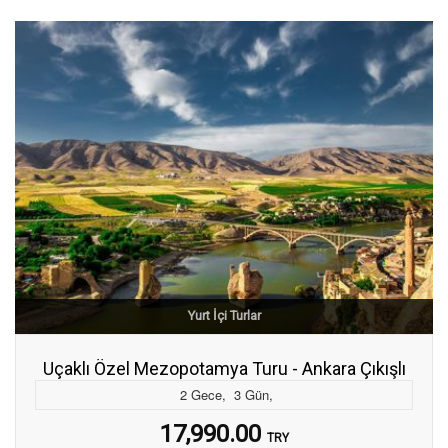
Yurt İçi Turlar
Uçaklı Özel Mezopotamya Turu - Ankara Çıkışlı
2
Gece
,
3
Gün
,
17,990.00
TRY