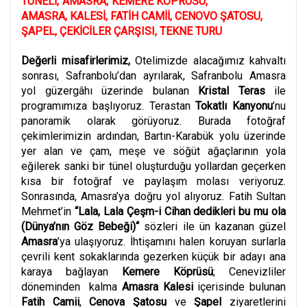
TÜNELİ
,
AMASRA
,
KEMERE KÖPRÜSÜ
,
AMASRA, KALESİ
,
FATİH CAMİİ
,
CENOVO ŞATOSU
,
ŞAPEL
,
ÇEKİCİLER ÇARŞISI
,
TEKNE TURU
Değerli misafirlerimiz,
Otelimizde alacağımız kahvaltı
sonrası, Safranbolu’dan ayrılarak, Safranbolu Amasra
yol güzergâhı üzerinde bulanan
Kristal Teras
ile
programımıza başlıyoruz. Terastan
Tokatlı Kanyonu
’nu
panoramik olarak görüyoruz. Burada fotoğraf
çekimlerimizin ardından, Bartın-Karabük yolu üzerinde
yer alan ve çam, meşe ve söğüt ağaçlarının yola
eğilerek sanki bir tünel oluşturduğu yollardan geçerken
kısa bir fotoğraf ve paylaşım molası veriyoruz.
Sonrasında, Amasra’ya doğru yol alıyoruz. Fatih Sultan
Mehmet’in
“Lala, Lala Çeşm-i Cihan dedikleri bu mu ola
(Dünya’nın Göz Bebeği)“
sözleri ile ün kazanan güzel
Amasra
’ya ulaşıyoruz. İhtişamını halen koruyan surlarla
çevrili kent sokaklarında gezerken küçük bir adayı ana
karaya bağlayan
Kemere Köprüsü
; Cenevizliler
döneminden kalma
Amasra Kalesi
içerisinde bulunan
Fatih Camii
,
Cenova Şatosu
ve
Şapel
ziyaretlerini