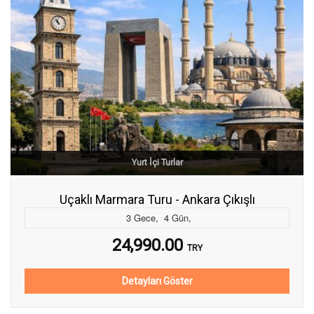
Yurt İçi Turlar
Uçaklı Marmara Turu - Ankara Çıkışlı
3
Gece
,
4
Gün
,
24,990.00
TRY
Detayları Göster