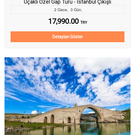
Uçaklı Özel Gap Turu - İstanbul Çıkışlı
2
Gece
,
3
Gün
,
17,990.00
TRY
Detayları Göster