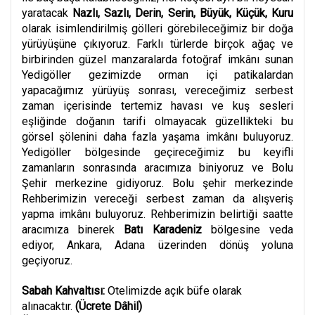
yaratacak
Nazlı, Sazlı, Derin, Serin, Büyük, Küçük, Kuru
olarak isimlendirilmiş gölleri görebileceğimiz bir doğa
yürüyüşüne çıkıyoruz. Farklı türlerde birçok ağaç ve
birbirinden güzel manzaralarda fotoğraf imkânı sunan
Yedigöller gezimizde orman içi patikalardan
yapacağımız yürüyüş sonrası, vereceğimiz serbest
zaman içerisinde tertemiz havası ve kuş sesleri
eşliğinde doğanın tarifi olmayacak güzellikteki bu
görsel şölenini daha fazla yaşama imkânı buluyoruz.
Yedigöller bölgesinde geçireceğimiz bu keyifli
zamanların sonrasında aracımıza biniyoruz ve Bolu
Şehir merkezine gidiyoruz. Bolu şehir merkezinde
Rehberimizin vereceği serbest zaman da alışveriş
yapma imkânı buluyoruz. Rehberimizin belirtiği saatte
aracımıza binerek
Batı Karadeniz
bölgesine veda
ediyor, Ankara, Adana üzerinden dönüş yoluna
geçiyoruz.
Sabah Kahvaltısı:
Otelimizde açık büfe olarak
alınacaktır.
(Ücrete Dâhil)