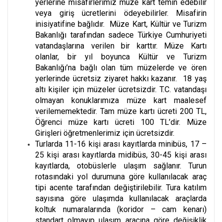
yerlerine misafirlerimiz müze kart temin edebilir
veya giriş ücretlerini ödeyebilirler. Misafirin
inisiyatifine bağlıdır. Müze Kart, Kültür ve Turizm
Bakanlığı tarafından sadece Türkiye Cumhuriyeti
vatandaşlarına verilen bir karttır. Müze Kartı
olanlar, bir yıl boyunca Kültür ve Turizm
Bakanlığı’na bağlı olan tüm müzelerde ve ören
yerlerinde ücretsiz ziyaret hakkı kazanır. 18 yaş
altı kişiler için müzeler ücretsizdir. T.C. vatandaşı
olmayan konuklarımıza müze kart maalesef
verilememektedir. Tam müze kartı ücreti 200 TL,
Öğrenci müze kartı ücreti 100 TL’dir. Müze
Girişleri öğretmenlerimiz için ücretsizdir.
Turlarda 11-16 kişi arası kayıtlarda minibüs, 17 –
25 kişi arası kayıtlarda midibüs, 30-45 kişi arası
kayıtlarda, otobüslerle ulaşım sağlanır. Turun
rotasındaki yol durumuna göre kullanılacak araç
tipi acente tarafından değiştirilebilir. Tura katılım
sayısına göre ulaşımda kullanılacak araçlarda
koltuk numaralarında (koridor – cam kenarı)
standart olmayıp ulaşım aracına göre değişiklik