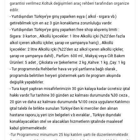
garantisi verilmez.Koltuk değişimleri araç rehberi tarafından organize
edilir.
-
Yurtdışından Türkiye’ye giriş yaparken eşya ( alkol - sigara vb.)
getirebilmek için en az 3 gün konaklama zorunluluğu vardır.
-
Yurtdışından Türkiye’ye giriş yaparken free shop alışveriş limiti :
Sigara: 3 karton
,
Alkollü İçecekler: 1 litre Alkollü içki (%22’den fazla
alkol içeren alkollü içkiler, şarap ve şampanya hariç)
,
Alkollü
İçecekler: 2 litre Alkollü içki (%22’den az alkol içeren alkollü içkiler,
şarap ve şampanya dahil)
,
Parfüm: 600 ml
,
Makyaj veya Cilt Bakım
Ürünleri: 5 adet
,
Çikolata ve Şekerleme: 2 kg
,
Kahve: 1 kg
,
Çay: 1 kg
- Tur programında Rehberler hava ve yol şartlarına bağlı olarak ,
programda belirtilen heryeri göstermek şartı ile program akışında
değişilik yapabilirler.
- Tura kayıt yaptıran misafirlerimizin 30 gün kalaya kadar ücretsiz iptal
hakkı vardır.Tur tarihine 30 günden az kalması durumunda %30 ceza ,
20 gün ve daha az kalması durumunda %100 ceza uygulanır.Katılımcı
iptal talebi ile birlikte sunulan Türkiye’den ki merciler den alınan
hastane raporu,iş yeri izin belgeleri v.b evraklar , Türkiye dışındaki
konaklayacakları otel ve alacakları hizmetlerin iptalinde maalesef
kabul görmemektedir.
-
Tur Programımız minumum 25 kişi katılım şartı ile düzenlenmektedir.