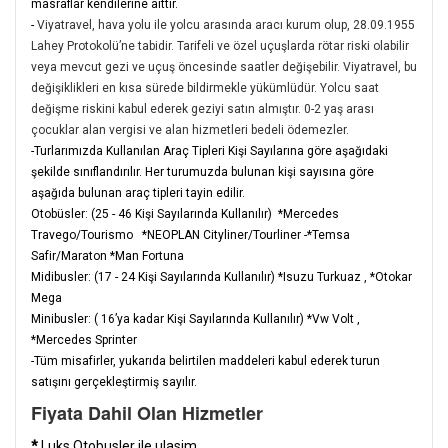
masraflar kendilerine aittir.
-
Viyatravel, hava yolu ile yolcu arasında aracı kurum olup, 28.09.1955
Lahey Protokolü’ne tabidir. Tarifeli ve özel uçuşlarda rötar riski olabilir
veya mevcut gezi ve uçuş öncesinde saatler değişebilir. Viyatravel, bu
değişiklikleri en kısa sürede bildirmekle yükümlüdür. Yolcu saat
değişme riskini kabul ederek geziyi satın almıştır. 0-2 yaş arası
çocuklar alan vergisi ve alan hizmetleri bedeli ödemezler.
-Turlarımızda Kullanılan Araç Tipleri Kişi Sayılarına göre aşağıdaki
şekilde sınıflandırılır. Her turumuzda bulunan kişi sayısına göre
aşağıda bulunan araç tipleri tayin edilir.
Otobüsler: (25 - 46 Kişi Sayılarında Kullanılır) *Mercedes
Travego/Tourismo *NEOPLAN Cityliner/Tourliner -*Temsa
Safir/Maraton *Man Fortuna
Midibusler: (17 - 24 Kişi Sayılarında Kullanılır) *Isuzu Turkuaz , *Otokar
Mega
Minibusler: ( 16’ya kadar Kişi Sayılarında Kullanılır) *Vw Volt ,
*Mercedes Sprinter
-Tüm misafirler, yukarıda belirtilen maddeleri kabul ederek turun
satışını gerçekleştirmiş sayılır.
Fiyata Dahil Olan Hizmetler
*
Luks Otobusler ile ulasim