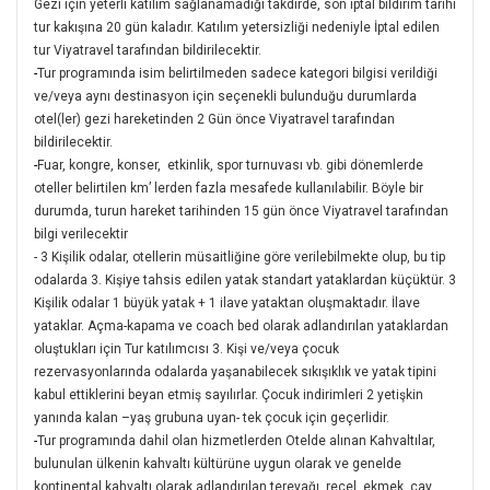
Gezi için yeterli katılım sağlanamadığı takdirde, son iptal bildirim tarihi
tur kakışına 20 gün kaladır. Katılım yetersizliği nedeniyle İptal edilen
tur Viyatravel tarafından bildirilecektir.
-
Tur programında isim belirtilmeden sadece kategori bilgisi verildiği
ve/veya aynı destinasyon için seçenekli bulunduğu durumlarda
otel(ler) gezi hareketinden 2 Gün önce Viyatravel tarafından
bildirilecektir.
-
Fuar, kongre, konser, etkinlik, spor turnuvası vb. gibi dönemlerde
oteller belirtilen km’ lerden fazla mesafede kullanılabilir. Böyle bir
durumda, turun hareket tarihinden 15 gün önce Viyatravel tarafından
bilgi verilecektir
- 3 Kişilik odalar, otellerin müsaitliğine göre verilebilmekte olup, bu tip
odalarda 3. Kişiye tahsis edilen yatak standart yataklardan küçüktür. 3
Kişilik odalar 1 büyük yatak + 1 ilave yataktan oluşmaktadır. İlave
yataklar. Açma-kapama ve coach bed olarak adlandırılan yataklardan
oluştukları için Tur katılımcısı 3. Kişi ve/veya çocuk
rezervasyonlarında odalarda yaşanabilecek sıkışıklık ve yatak tipini
kabul ettiklerini beyan etmiş sayılırlar. Çocuk indirimleri 2 yetişkin
yanında kalan –yaş grubuna uyan- tek çocuk için geçerlidir.
-
Tur programında dahil olan hizmetlerden Otelde alınan Kahvaltılar,
bulunulan ülkenin kahvaltı kültürüne uygun olarak ve genelde
kontinental kahvaltı olarak adlandırılan tereyağı, reçel, ekmek, çay