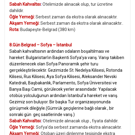
Sabah Kahvaltısı
:
Otelimizde alınacak olup, tur ücretine
dahildir.
Öğle Yemeği:
Serbest zaman da ekstra olarak alınacaktır.
Akşam Yemeği:
Serbest zaman da ekstra olarak alınacaktır..
Rota:
Budapeşte-Belgrad (380 km)
8.Gün Belgrad – Sofya – İstanbul
Sabah kahvaltısının ardından odaların boşaltılması ve
hareket: Bulgaristan’ın Başkenti Sofya’ya varış. Varışı takiben
düzenlenecek olan Sofya Panoramik şehir turu
gerçekleştirilecektir. Gezimizde St. Nedelya Kilisesi, Rotonda
Kilisesi, Rus Kilisesi, Aya Sofya Kilisesi, Aleksander Nevski
Katedrali, Başbakanlık, Parlamento, Sofya Üniversitesi ve
Banya Başı Camii, görülecek yerler arasındadır. Yapılacak
otobüs yolculuğunun ardından İstanbul’a hareket ve varış.
Gezimiz son buluyor. Bir başka Tur organizasyonunda
görüşmek dileğiyle
.(Gümrük geçişlerine bağlı olarak , bir
sonraki gün geç saatlerinde varış.)
Sabah Kahvaltısı
:
Otelimizde alınacak olup , fiyata dahildir.
Öğle Yemeği:
Sofya’da serbest zamanda ekstra alınacaktır.
Akşam Yemeği:
Otoban üzeri dinlenme tesisinde ekstra