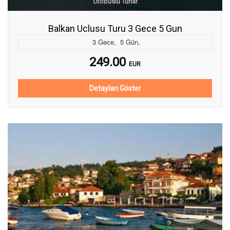
Otobüslü Turlar
Balkan Uclusu Turu 3 Gece 5 Gun
3
Gece
,
5
Gün
,
249.00
EUR
Detayları Göster