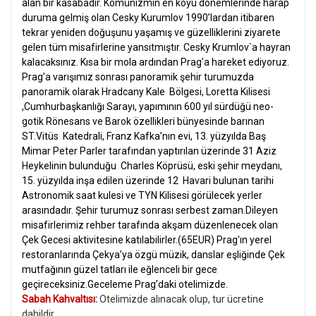
alan bir kasabadır. Komünizmin en koyu dönemlerinde harap
duruma gelmiş olan Cesky Kurumlov 1990’lardan itibaren
tekrar yeniden doğuşunu yaşamış ve güzelliklerini ziyarete
gelen tüm misafirlerine yansıtmıştır. Cesky Krumlov`a hayran
kalacaksınız. Kısa bir mola ardından Prag’a hareket ediyoruz.
Prag’a varışımız sonrası panoramik şehir turumuzda
panoramik olarak Hradcany Kale Bölgesi, Loretta Kilisesi
,Cumhurbaşkanlığı Sarayı, yapımının 600 yıl sürdüğü neo-
gotik Rönesans ve Barok özellikleri bünyesinde barınan
ST.Vitüs Katedrali, Franz Kafka’nın evi, 13. yüzyılda Baş
Mimar Peter Parler tarafından yaptırılan üzerinde 31 Aziz
Heykelinin bulunduğu Charles Köprüsü, eski şehir meydanı,
15. yüzyılda inşa edilen üzerinde 12 Havari bulunan tarihi
Astronomik saat kulesi ve TYN Kilisesi görülecek yerler
arasındadır. Şehir turumuz sonrası serbest zaman.Dileyen
misafirlerimiz rehber tarafında akşam düzenlenecek olan
Çek Gecesi aktivitesine katılabilirler.(65EUR)
Prag'ın yerel
restoranlarında Çekya’ya özgü müzik, danslar eşliğinde Çek
mutfağının güzel tatları ile eğlenceli bir gece
geçireceksiniz.Geceleme Prag’daki otelimizde.
Sabah Kahvaltısı
:
Otelimizde alınacak olup, tur ücretine
dahildir.