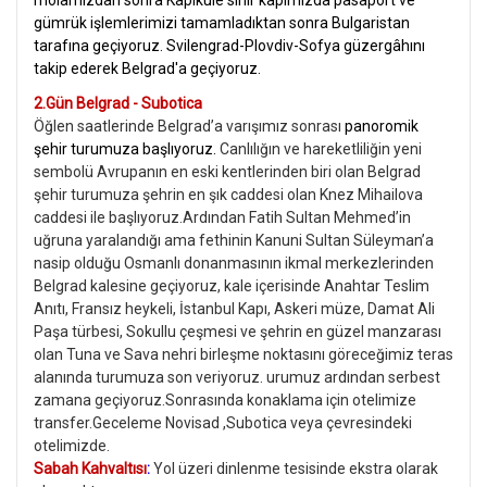
molamızdan sonra Kapıkule sınır kapımızda pasaport ve
gümrük işlemlerimizi tamamladıktan sonra Bulgaristan
tarafına geçiyoruz. Svilengrad-Plovdiv-Sofya güzergâhını
takip ederek Belgrad'a geçiyoruz.
2.Gün Belgrad - Subotica
Öğlen saatlerinde Belgrad’a varışımız sonrası
panoromik
şehir turumuza başlıyoruz.
Canlılığın ve hareketliliğin yeni
sembolü Avrupanın en eski kentlerinden biri olan Belgrad
şehir turumuza şehrin en şık caddesi olan Knez Mihailova
caddesi ile başlıyoruz.Ardından Fatih Sultan Mehmed’in
uğruna yaralandığı ama fethinin Kanuni Sultan Süleyman’a
nasip olduğu Osmanlı donanmasının ikmal merkezlerinden
Belgrad kalesine geçiyoruz, kale içerisinde Anahtar Teslim
Anıtı, Fransız heykeli, İstanbul Kapı, Askeri müze, Damat Ali
Paşa türbesi, Sokullu çeşmesi ve şehrin en güzel manzarası
olan Tuna ve Sava nehri birleşme noktasını göreceğimiz teras
alanında turumuza son veriyoruz.
urumuz ardından serbest
zamana geçiyoruz.Sonrasında konaklama için otelimize
transfer.Geceleme Novisad ,Subotica veya çevresindeki
otelimizde.
Sabah Kahvaltısı
:
Yol üzeri dinlenme tesisinde ekstra olarak