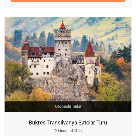
Otobüslü Turlar
Bukres Transilvanya Satolar Turu
2
Gece
,
4
Gün
,