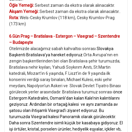
Öğle Yemeği:
Serbest zaman da ekstra olarak alınacaktır.
Akşam Yemeği:
Serbest zaman da ekstra olarak alınacaktır..
Rota:
Wels-Cesky Krumlov (118 km), Cesky Krumlov-Prag
(173 km)
6.Gün Prag – Bratislava - Estergon – Visegrad – Szentendre
– Budapeşte
Otelimizde alacağımız sabah kahvaltısı sonrası
Slovakya
Başkenti Bratislava’ya hareket ediyoruz.
Orta Avrupa’nın en
zengin başkentlerinden biri olan Bratislava şehir turumuzda;
Bratislava nehir kıyıları, Yahudi Soykırım Anıtı, St.Martin
katedrali, Mozart'ın 6 yaşında, F. Liszt'in de 9 yaşında ilk
konserini verdiği saray binaları, Michael Kulesi, eski şehir
meydanı, Napolyon'un Askeri ve Slovak Devlet Tiyatro Binası
görülecek yerler arasındadır. Bratislava turumuz sonrası
önce
Estergom Katedralini, Osmanlı’dan kalan Kale’nin kalıntılarını
geziyoruz. Ardından bir ortaçağ kalesi ve aynı zamanda av
şatosu olan ihtişamlı Visegrad’ı ziyaret ediyoruz. Bu
turumuzda Visegrad kalesi Panoramik olarak görülecektir.
Daha sonra Szentendre isimli küçük bir kasabaya gidiyoruz. El
işi örtüler, kristal, porselen ürünler, hediyelik eşyalar, içkiler vb,