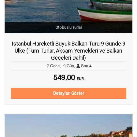
Otobüslü Turlar
Istanbul Hareketli Buyuk Balkan Turu 9 Gunde 9
Ulke (Tum Turlar, Aksam Yemekleri ve Balkan
Geceleri Dahil)
7
Gece
,
9
Gün
,
Son
4
549.00
EUR
Detayları Göster