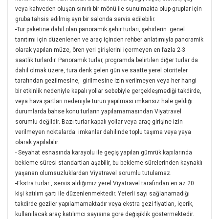
veya kahveden oluşan sınırlı bir mönü ile sunulmakta olup gruplar için
gruba tahsis edilmiş ayrı bir salonda servis edilebilir.
-
Tur paketine dahil olan panoramik şehir turları, şehirlerin genel
tanıtımı için düzenlenen ve araç içinden rehber anlatımıyla panoramik
olarak yapılan müze, ören yeri girişlerini içermeyen en fazla 2-3
saatlik turlardır. Panoramik turlar, programda belirtilen diğer turlar da
dahil olmak üzere, tura denk gelen gün ve saatte yerel otoriteler
tarafından gezilmesine, girilmesine izin verilmeyen veya her hangi
bir etkinlik nedeniyle kapalı yollar sebebiyle gerçekleşmediği takdirde,
veya hava şartları nedeniyle turun yapılması imkansız hale geldiği
durumlarda bahse konu turların yapılamamasından Viyatravel
sorumlu değildir. Bazı turlar kapalı yollar veya araç girişine izin
verilmeyen noktalarda imkanlar dahilinde toplu taşıma veya yaya
olarak yapılabilir.
-
Seyahat esnasında karayolu ile geçiş yapılan gümrük kapılarında
bekleme süresi standartları aşabilir, bu bekleme sürelerinden kaynaklı
yaşanan olumsuzluklardan Viyatravel sorumlu tutulamaz.
-
Ekstra turlar , servis aldığımız yerel Viyatravel tarafından en az 20
kişi katılım şartı ile düzenlenmektedir. Yeterli sayı sağlanamadığı
takdirde geziler yapılamamaktadır veya ekstra gezi fiyatları, içerik,
kullanılacak araç katılımcı sayısına göre değişiklik göstermektedir.