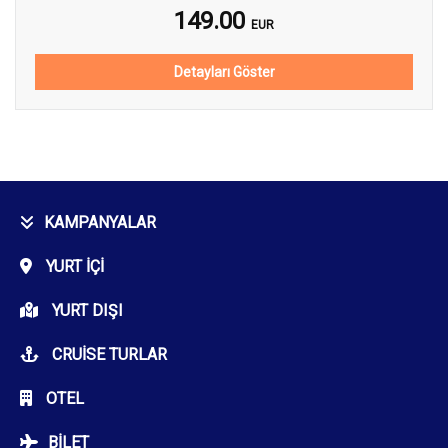
149.00
EUR
Detayları Göster
KAMPANYALAR
YURT İÇI
YURT DIŞI
CRUISE TURLAR
OTEL
BILET