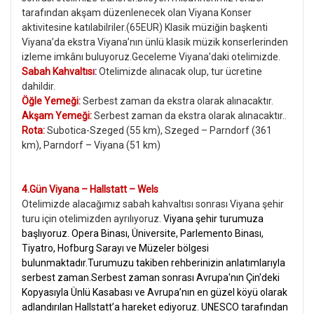
tarafından akşam düzenlenecek olan Viyana Konser
aktivitesine katılabilriler.(65EUR) Klasik müziğin başkenti
Viyana’da ekstra Viyana’nın ünlü klasik müzik konserlerinden
izleme imkânı buluyoruz.Geceleme Viyana’daki otelimizde.
Sabah Kahvaltısı
:
Otelimizde alınacak olup, tur ücretine
dahildir.
Öğle Yemeği:
Serbest zaman da ekstra olarak alınacaktır.
Akşam Yemeği:
Serbest zaman da ekstra olarak alınacaktır..
Rota:
Subotica-Szeged (55 km), Szeged – Parndorf (361
km), Parndorf – Viyana (51 km)
4.Gün Viyana – Hallstatt – Wels
Otelimizde alacağımız sabah kahvaltısı sonrası Viyana şehir
turu için otelimizden ayrılıyoruz.
Viyana şehir turumuza
başlıyoruz. Opera Binası, Üniversite, Parlemento Binası,
Tiyatro, Hofburg Sarayı ve Müzeler bölgesi
bulunmaktadır.Turumuzu takiben rehberinizin anlatımlarıyla
serbest zaman.Serbest zaman sonrası Avrupa'nın Çin'deki
Kopyasıyla Ünlü Kasabası ve Avrupa’nın en güzel köyü olarak
adlandırılan Hallstatt’a hareket ediyoruz.
UNESCO tarafından