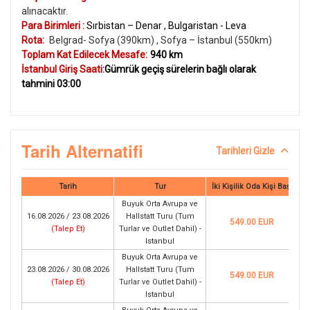
alınacaktır.
Para Birimleri :
Sırbistan – Denar , Bulgaristan - Leva
Rota:
Belgrad- Sofya (390km) , Sofya – İstanbul (550km)
Toplam Kat Edilecek Mesafe:
940 km
İstanbul Giriş Saati
:
Gümrük geçiş sürelerin bağlı olarak
tahmini 03:00
Tarih Alternatifi
Tarihleri Gizle
Tarih
Tur
İki Kişilik Oda Kişi Başı
Buyuk Orta Avrupa ve
16.08.2026 / 23.08.2026
Hallstatt Turu (Tum
549.00 EUR
(
Talep Et
)
Turlar ve Outlet Dahil) -
Istanbul
Buyuk Orta Avrupa ve
23.08.2026 / 30.08.2026
Hallstatt Turu (Tum
549.00 EUR
(
Talep Et
)
Turlar ve Outlet Dahil) -
Istanbul