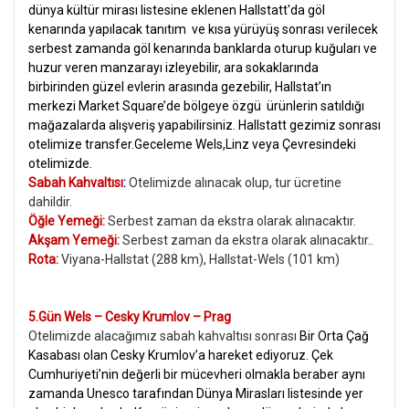
dünya kültür mirası listesine eklenen Hallstatt'da göl
kenarında yapılacak tanıtım ve kısa yürüyüş sonrası verilecek
serbest zamanda göl kenarında banklarda oturup kuğuları ve
huzur veren manzarayı izleyebilir, ara sokaklarında
birbirinden güzel evlerin arasında gezebilir, Hallstat’ın
merkezi Market Square’de bölgeye özgü ürünlerin satıldığı
mağazalarda alışveriş yapabilirsiniz. Hallstatt gezimiz sonrası
otelimize transfer.Geceleme Wels,Linz veya Çevresindeki
otelimizde.
Sabah Kahvaltısı
:
Otelimizde alınacak olup, tur ücretine
dahildir.
Öğle Yemeği:
Serbest zaman da ekstra olarak alınacaktır.
Akşam Yemeği:
Serbest zaman da ekstra olarak alınacaktır..
Rota:
Viyana-Hallstat (288 km), Hallstat-Wels (101 km)
5.Gün Wels – Cesky Krumlov – Prag
Otelimizde alacağımız sabah kahvaltısı sonrası
Bir Orta Çağ
Kasabası olan Cesky Krumlov’a hareket ediyoruz. Çek
Cumhuriyeti’nin değerli bir mücevheri olmakla beraber aynı
zamanda Unesco tarafından Dünya Mirasları listesinde yer