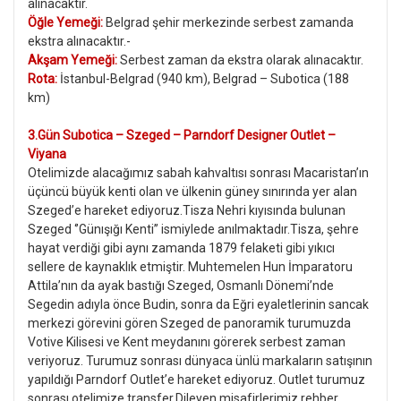
alınacaktır.
Öğle Yemeği:
Belgrad şehir merkezinde serbest zamanda
ekstra alınacaktır.-
Akşam Yemeği:
Serbest zaman da ekstra olarak alınacaktır.
Rota:
İstanbul-Belgrad (940 km), Belgrad – Subotica (188
km)
3.Gün Subotica – Szeged – Parndorf Designer Outlet –
Viyana
Otelimizde alacağımız sabah kahvaltısı sonrası Macaristan’ın
üçüncü büyük kenti olan ve ülkenin güney sınırında yer alan
Szeged’e hareket ediyoruz.Tisza Nehri kıyısında bulunan
Szeged ‘’Günışığı Kenti’’ ismiylede anılmaktadır.
Tisza, şehre
hayat verdiği gibi aynı zamanda 1879 felaketi gibi yıkıcı
sellere de kaynaklık etmiştir. Muhtemelen Hun İmparatoru
Attila’nın da ayak bastığı Szeged, Osmanlı Dönemi’nde
Segedin adıyla önce Budin, sonra da Eğri eyaletlerinin sancak
merkezi görevini gören Szeged de panoramik turumuzda
Votive Kilisesi ve Kent meydanını görerek serbest zaman
veriyoruz. Turumuz sonrası dünyaca ünlü markaların satışının
yapıldığı Parndorf Outlet’e hareket ediyoruz. Outlet turumuz
sonrası otelimize transfer.Dileyen misafirlerimiz rehber