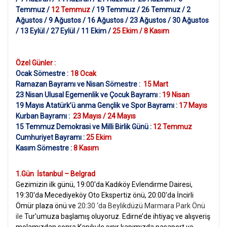
Temmuz /
12 Temmuz
/ 19 Temmuz / 26 Temmuz / 2
Ağustos / 9 Ağustos / 16 Ağustos / 23 Ağustos / 30 Ağustos
/ 13 Eylül / 27 Eylül / 11 Ekim /
25 Ekim / 8 Kasım
Özel Günler :
Ocak Sömestre :
18 Ocak
Ramazan Bayramı ve Nisan Sömestre :
15 Mart
23 Nisan Ulusal Egemenlik ve Çocuk Bayramı :
19 Nisan
19 Mayıs Atatürk’ü anma Gençlik ve Spor Bayramı :
17 Mayıs
Kurban Bayramı :
23 Mayıs / 24 Mayıs
15 Temmuz Demokrasi ve Milli Birlik Günü :
12 Temmuz
Cumhuriyet Bayramı :
25 Ekim
Kasım Sömestre :
8 Kasım
1.Gün İstanbul – Belgrad
Gezimizin ilk günü, 19:00'da Kadıköy Evlendirme Dairesi,
19:30'da Mecediyeköy Oto Ekspertiz önü, 20:00'da İncirli
Ömür plaza önü ve
20:30 ‘da Beylikdüzü Marmara Park Önü
ile
Tur'umuza başlamış oluyoruz. Edirne’de ihtiyaç ve alışveriş