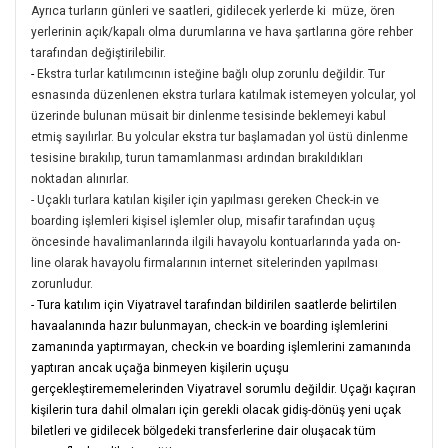
Ayrıca turların günleri ve saatleri, gidilecek yerlerde ki müze, ören
yerlerinin açık/kapalı olma durumlarına ve hava şartlarına göre rehber
tarafından değiştirilebilir.
-
Ekstra turlar katılımcının isteğine bağlı olup zorunlu değildir. Tur
esnasında düzenlenen ekstra turlara katılmak istemeyen yolcular, yol
üzerinde bulunan müsait bir dinlenme tesisinde beklemeyi kabul
etmiş sayılırlar. Bu yolcular ekstra tur başlamadan yol üstü dinlenme
tesisine bırakılıp, turun tamamlanması ardından bırakıldıkları
noktadan alınırlar.
- Uçaklı turlara katılan kişiler için yapılması gereken Check-in ve
boarding işlemleri kişisel işlemler olup, misafir tarafından uçuş
öncesinde havalimanlarında ilgili havayolu kontuarlarında yada on-
line olarak havayolu firmalarının internet sitelerinden yapılması
zorunludur.
- Tura katılım için Viyatravel tarafından bildirilen saatlerde belirtilen
havaalanında hazır bulunmayan, check-in ve boarding işlemlerini
zamanında yaptırmayan, check-in ve boarding işlemlerini zamanında
yaptıran ancak uçağa binmeyen kişilerin uçuşu
gerçekleştirememelerinden Viyatravel sorumlu değildir. Uçağı kaçıran
kişilerin tura dahil olmaları için gerekli olacak gidiş-dönüş yeni uçak
biletleri ve gidilecek bölgedeki transferlerine dair oluşacak tüm