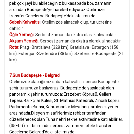
pek çok şeyi bulabileceğiniz bu kasabada boş zamanın
ardından Budapeşte’ye hareket ediyoruz.Otelimize
transfer.Geceleme Budapeşte’deki otelimizde.
Sabah Kahvaltısı
:
Otelimizde alınacak olup, tur ücretine
dahildir.
Öğle Yemeği:
Serbest zaman da ekstra olarak alınacaktır.
Akşam Yemeği:
Serbest zaman da ekstra olarak alınacaktır..
Rota:
Prag–Bratislava (328 km), Bratislava–Estergon (158
km), Estergon-Szetendre (38 km), Szetendre-Budapeşte (21
km)
7.Gün Budapeşte - Belgrad
Otelimizde alacağımız sabah kahvaltısı sonrası Budapeşte
şehir turumuza başlıyoruz.
Budapeşte’de yapılacak olan
panoramik şehir turumuzda; Erszebet Köprüsü, Gellert
Tepesi, Balıkçılar Kulesi, St. Mathias Katedrali, Zincirli köprü,
Parlamento Binası, Kahramanlar Meydanı görülecek yerler
arasındadır.Dileyen misafirlerimiz rehber tarafından
düzenlenecek olan Tuna nehri tekne aktivitesine katılabilirler.
(35EUR)Tur bitiminde serbest zaman ve otele transfer.
Geceleme Belgrad’daki otelimizde.