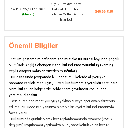
Buyuk Orta Avrupa ve
14.11.2026 / 21.11.2026
Hallstatt Turu (Tum
549.00 EUR
(
Müsait
)
Turlar ve Outlet Dahil) -
Istanbul
Önemli Bilgiler
- Katılım gösteren misafirlerimizde mutlaka tur süresi boyunca geçerli
Multi(Çok Girişli) Schengen vizesi bulundurma zorunluluğu vardır. (
Yeşil Pasaport sahipleri vizeden muaftırlar.)
- Tur esnasında programda bulunan tüm ülkelerde alışveriş ve
harcama yapılabilmesi için , Euro bulundurmamız yeterlidir.Yerel para
birimi kullanılan bölgelerde Rehber para çevrilmesi konusunda
yardımcı olacaktır.
-
Gezi süresince rahat yürüyüş ayakkabısı veya spor ayakkabı tercih
edilmelidir. Gece için yanınıza hırka v.b bir kıyafet bulundurmanızda
fayda vardır.
- Turlarımızda günlük olarak koltuk planlamasında rotasyon(koltuk
değişimi) uygulaması yapılmakta olup , sabit koltuk ve ön koltuk