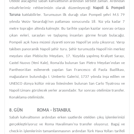
Otelde alacağımız sabah kahvaltısının ardından serbest zaman. Ardından
misafirlerimiz rehberimizin olarak düzenleyeceği
Napoli & Pompeii
Turuna
katılabilirler. Turumuzun ilk durağı olan Pompeii şehri M.S 79
yılında Vezüv Yanardağı’nın patlaması sonucunda 18. Yüz yıla kadar 7
metre toprağın altında kalmıştır. Bu tarihte yapılan kazılar sonrası ortaya
çıkan evleri, sarayları ve taşlaşmış insanları görme fırsatı bulacağız.
Pompeii açık hava müzesi ziyareti sonrası Napoli’ye yola çıkıyoruz. Varışı
takiben panoramik Napoli şehir turu. Şehir turumuzda Napoli’nin merkez
meydanı olan Plebiscito Meydanı, 17. Yüzyılda yapılmış Kraliyet Sarayı,
Castel Nuovo (Yeni Kale), Roma’da bulunan San Pietro Meydan’ından ve
Pantheon’dan esilenerek yapılan San Francesco di Paola Bazilikası,
mağazaların bulunduğu I. Umberto Galerisi, 1737 yılında inşa edilen ve
UNESCO dünya kültür mirası listesinden bulunan San Carlo Tiyatrosu ve
Napoli Limanı görülecek yerler arasındadır. Tur sonrası otelimize transfer.
Konaklama otelimizde.
8. GÜN ROMA – İSTANBUL
Sabah kahvaltısının ardından erken saatlerde otelden çıkış işlemlerimizi
gerçekleştiriyoruz ve Roma Havalimanı’na transfer oluyoruz. Bagaj ve
check-in işlemlerinin tamamlanmasının ardından Türk Hava Yolları tarifeli