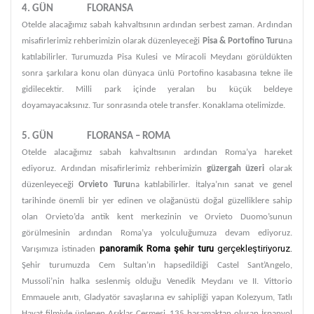
4. GÜN FLORANSA
Otelde alacağımız sabah kahvaltısının ardından serbest zaman. Ardından
misafirlerimiz rehberimizin olarak düzenleyeceği
Pisa & Portofino Turu
na
katılabilirler. Turumuzda Pisa Kulesi ve Miracoli Meydanı görüldükten
sonra şarkılara konu olan dünyaca ünlü Portofino kasabasına tekne ile
gidilecektir. Milli park içinde yeralan bu küçük beldeye
doyamayacaksınız. Tur sonrasında otele transfer. Konaklama otelimizde.
5. GÜN FLORANSA – ROMA
Otelde alacağımız sabah kahvaltısının ardından Roma’ya hareket
ediyoruz. Ardından misafirlerimiz rehberimizin
güzergah üzeri
olarak
düzenleyeceği
Orvieto Turu
na katılabilirler. İtalya’nın sanat ve genel
tarihinde önemli bir yer edinen ve olağanüstü doğal güzelliklere sahip
olan Orvieto’da antik kent merkezinin ve Orvieto Duomo’sunun
görülmesinin ardından Roma’ya yolculuğumuza devam ediyoruz.
panoramik Roma şehir turu
gerçekleştiriyoruz.
Varışımıza istinaden
Şehir turumuzda Cem Sultan’ın hapsedildiği Castel Sant’Angelo,
Mussoli’nin halka seslenmiş olduğu Venedik Meydanı ve II. Vittorio
Emmauele anıtı, Gladyatör savaşlarına ev sahipliği yapan Kolezyum, Tatlı
Hayat filmiyle ünlenen Aşıklar Çeşmesi, 135 basamaktan oluşan İspanyol