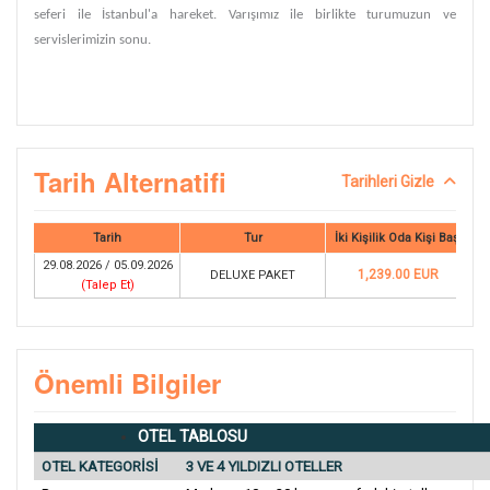
seferi ile İstanbul'a hareket. Varışımız ile birlikte turumuzun ve
servislerimizin sonu.
Tarih Alternatifi
Tarihleri Gizle
Tarih
Tur
İki Kişilik Oda Kişi Başı
29.08.2026 / 05.09.2026
1,239.00 EUR
DELUXE PAKET
(
Talep Et
)
Önemli Bilgiler
OTEL TABLOSU
OTEL KATEGORİSİ
3 VE 4 YILDIZLI OTELLER