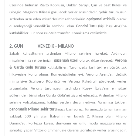
üzerinde bulunan Rialto Köprüsü, Dükler Sarayı, Çan ve Saat Kulesi ve
Giorgio Maggiore Kilisesi görülecek yerler arasındadır. Şehir turumuzun
ardından arzu eden misafirlerimiz rehberimizin
opsiyonel etkinlik
olarak
düzenleyeceği Venedik`in sembolü olan
Gondol Turu
(kişi başı 40€)’na
katılabilirler. Tur sonrası otele transfer. Konaklama otelimizde.
2. GÜN VENEDİK – MİLANO
Sabah kahvaltısının ardından Milano şehrine hareket. Ardından
misafirlerimiz rehberimizin
güzergah üzeri
olarak düzenleyeceği
Verona
& Garda Gölü Turuna
katılabilirler. Turumuzda tarihteki en büyük aşk
hikayesine konu olmuş Romeo&Julietin evi, Verona Arena’sı, değişik
mimarisiye Scaligero Köprüsü ve Verona Katedrali görülecek yerler
arasındadır. Verona turumuzun ardından Kuzey İtalya’nın en güzel
göllerinden birisi olan Garda Gölü’nü ziyaret edeceğiz. Ardından Milano
şehrine yolculuğumuz kaldığı yerden devam ediyor. Varışımızı takiben
panoramik Milano şehir turu
muza başlıyoruz. Turumuzda tamamlanması
yaklaşık 500 yılı alan İtalya’nın en büyük 2. Kilisesi olan Milano
Duomo’su, Fortezza kalesi, dünyanın en ünlü moda mağazalarına ev
sahipliği yapan Vittorio Emmanuele Galerisi görülecek yerler arasındadır.