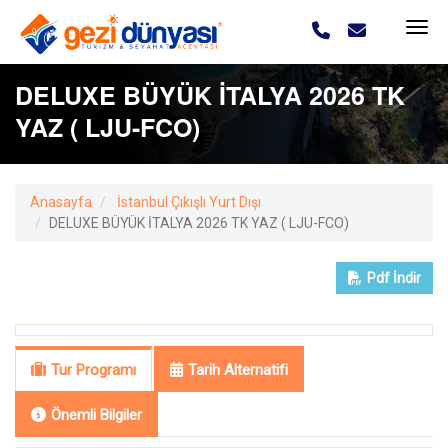
DELUXE BÜYÜK İTALYA 2026 TK
YAZ ( LJU-FCO)
Anasayfa
İstanbul Çıkışlı Yurt Dışı
DELUXE BÜYÜK İTALYA 2026 TK YAZ ( LJU-FCO)
Pdf
İndir
Tur Programı
Tarih Alternatifi
Önemli Bilgiler