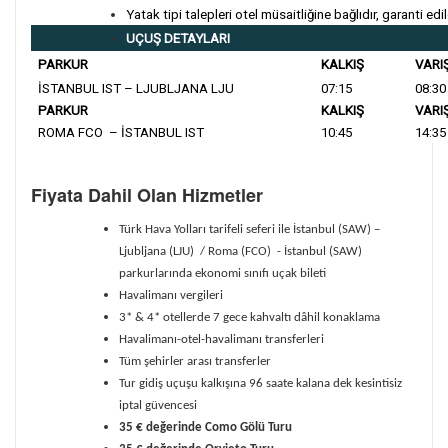
Yatak tipi talepleri otel müsaitliğine bağlıdır, garanti ed
UÇUŞ DETAYLARI
PARKUR
KALKIŞ
VARI
İSTANBUL IST – LJUBLJANA LJU
07:15
08:30
PARKUR
KALKIŞ
VARI
ROMA FCO – İSTANBUL IST
10:45
14:35
Fiyata Dahil Olan Hizmetler
Türk Hava Yolları tarifeli seferi ile İstanbul (SAW) –
Ljubljana (LJU) / Roma (FCO) - İstanbul (SAW)
parkurlarında ekonomi sınıfı uçak bileti
Havalimanı vergileri
3* & 4* otellerde 7 gece kahvaltı dâhil konaklama
Havalimanı-otel-havalimanı transferleri
Tüm şehirler arası transferler
Tur gidiş uçuşu kalkışına 96 saate kalana dek kesintisiz
iptal güvencesi
35 € değerinde Como Gölü Turu