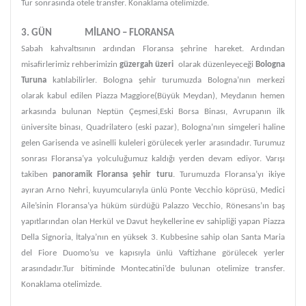
Tur sonrasında otele transfer. Konaklama otelimizde.
3. GÜN MİLANO – FLORANSA
Sabah kahvaltısının ardından Floransa şehrine hareket. Ardından
misafirlerimiz rehberimizin
güzergah üzeri
olarak düzenleyeceği
Bologna
Turuna
katılabilirler. Bologna şehir turumuzda Bologna’nın merkezi
olarak kabul edilen Piazza Maggiore(Büyük Meydan), Meydanın hemen
arkasında bulunan Neptün Çeşmesi,Eski Borsa Binası, Avrupanın ilk
üniversite binası, Quadrilatero (eski pazar), Bologna’nın simgeleri haline
gelen Garisenda ve asinelli kuleleri görülecek yerler arasındadır. Turumuz
sonrası Floransa’ya yolculuğumuz kaldığı yerden devam ediyor. Varışı
takiben
panoramik Floransa şehir turu
. Turumuzda Floransa’yı ikiye
ayıran Arno Nehri, kuyumcularıyla ünlü Ponte Vecchio köprüsü, Medici
Aile’sinin Floransa’ya hüküm sürdüğü Palazzo Vecchio, Rönesans’ın baş
yapıtlarından olan Herkül ve Davut heykellerine ev sahipliği yapan Piazza
Della Signoria, İtalya’nın en yüksek 3. Kubbesine sahip olan Santa Maria
del Fiore Duomo’su ve kapısıyla ünlü Vaftizhane görülecek yerler
arasındadır.Tur bitiminde Montecatini’de bulunan otelimize transfer.
Konaklama otelimizde.