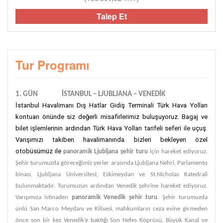
Talep Et
Tur Programı
1. GÜN İSTANBUL – LJUBLJANA – VENEDİK
İstanbul Havalimanı Dış Hatlar Gidiş Terminali Türk Hava Yolları
kontuarı önünde siz değerli misafirlerimiz buluşuyoruz. Bagaj ve
bilet işlemlerinin ardından Türk Hava Yolları tarifeli seferi ile uçuş.
Varışımızı takiben havalimanında bizleri bekleyen özel
otobüsümüz ile
panoramik Ljubljana şehir turu
için hareket ediyoruz.
Şehir turumuzda göreceğimiz yerler arasında Ljubljana Nehri, Parlamento
binası, Ljubljana Üniversitesi, Eskimeydan ve St.Nicholas Katedrali
bulunmaktadır. Turumuzun ardından Venedik şehrine hareket ediyoruz.
Varışımıza istinaden
panoramik Venedik şehir turu
. Şehir turumuzda
ünlü San Marco Meydanı ve Kilisesi, mahkumların ceza evine girmeden
önce son bir kez Venedik’e baktığı Son Nefes Köprüsü, Büyük Kanal ve