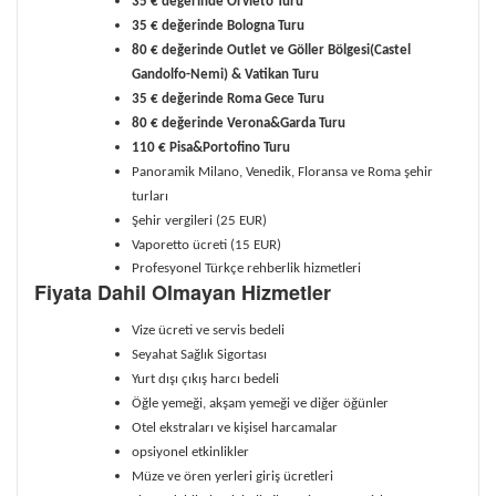
35 € değerinde Orvieto Turu
35 € değerinde Bologna Turu
80 € değerinde Outlet ve Göller Bölgesi(Castel
Gandolfo-Nemi) & Vatikan Turu
35 € değerinde Roma Gece Turu
80 € değerinde Verona&Garda Turu
110 € Pisa&Portofino Turu
Panoramik Milano, Venedik, Floransa ve Roma şehir
turları
Şehir vergileri (25 EUR)
Vaporetto ücreti (15 EUR)
Profesyonel Türkçe rehberlik hizmetleri
Fiyata Dahil Olmayan Hizmetler
Vize ücreti ve servis bedeli
Seyahat Sağlık Sigortası
Yurt dışı çıkış harcı bedeli
Öğle yemeği, akşam yemeği ve diğer öğünler
Otel ekstraları ve kişisel harcamalar
opsiyonel etkinlikler
Müze ve ören yerleri giriş ücretleri