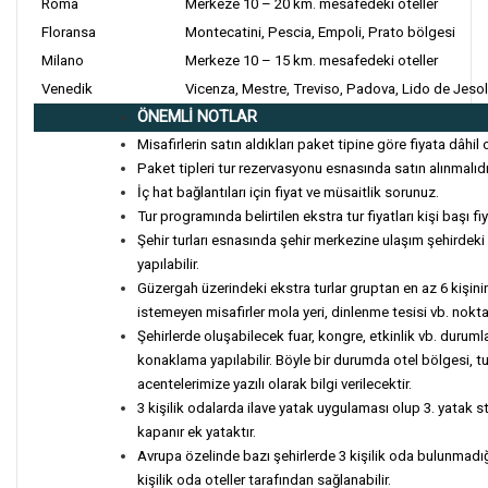
Roma
Merkeze 10 – 20 km. mesafedeki oteller
Floransa
Montecatini, Pescia, Empoli, Prato bölgesi
Milano
Merkeze 10 – 15 km. mesafedeki oteller
Venedik
Vicenza, Mestre, Treviso, Padova, Lido de Jesol
ÖNEMLİ NOTLAR
Misafirlerin satın aldıkları paket tipine göre fiyata dâhil 
Paket tipleri tur rezervasyonu esnasında satın alınmalıd
İç hat bağlantıları için fiyat ve müsaitlik sorunuz.
Tur programında belirtilen ekstra tur fiyatları kişi başı fiy
Şehir turları esnasında şehir merkezine ulaşım şehirdeki
yapılabilir.
Güzergah üzerindeki ekstra turlar gruptan en az 6 kişinin
istemeyen misafirler mola yeri, dinlenme tesisi vb. noktal
Şehirlerde oluşabilecek fuar, kongre, etkinlik vb. duru
konaklama yapılabilir. Böyle bir durumda otel bölgesi, 
acentelerimize yazılı olarak bilgi verilecektir.
3 kişilik odalarda ilave yatak uygulaması olup 3. yatak s
kapanır ek yataktır.
Avrupa özelinde bazı şehirlerde 3 kişilik oda bulunmadığı
kişilik oda oteller tarafından sağlanabilir.