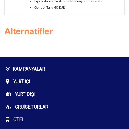
Fiyata dahil olarak belirtilmemiş tüm servisler
Gondol Turu 40 EUR
Alternatifler
KAMPANYALAR
YURT İÇI
YURT DIŞI
CRUISE TURLAR
OTEL