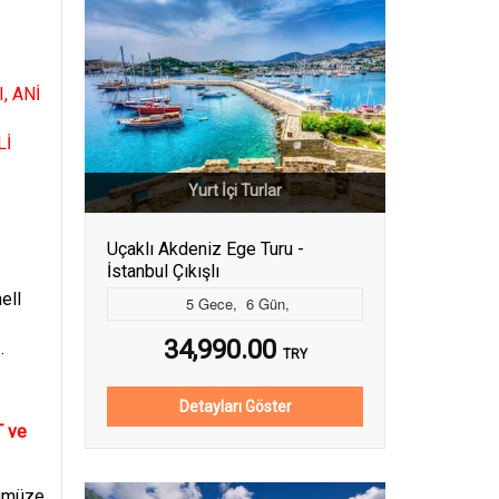
, ANİ
Lİ
Yurt İçi Turlar
Uçaklı Akdeniz Ege Turu -
İstanbul Çıkışlı
ell
5
Gece
,
6
Gün
,
34,990.00
.
TRY
Detayları Göster
 ve
ümüze