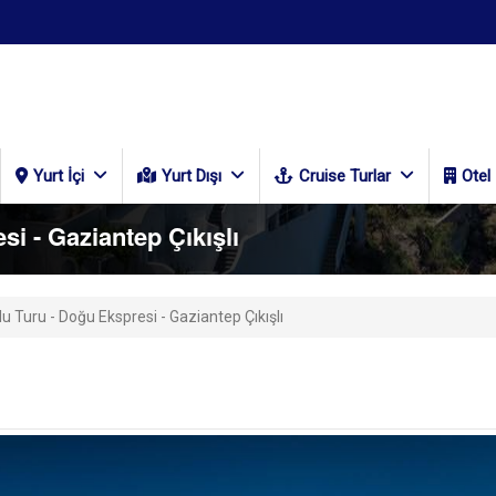
Yurt İçi
Yurt Dışı
Cruise Turlar
Otel
i - Gaziantep Çıkışlı
 Turu - Doğu Ekspresi - Gaziantep Çıkışlı