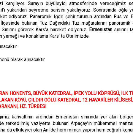
izi karşılıyor. Sarayın büyüleyici atmosferinde vereceğimiz s
ıt
'ı yukarıdan seyretme sansını yakalıyoruz. Sonrasında öğle 
ket ediyoruz.
Panaromik Iğdır şehir turunun ardından Rus ve 
 İlçesinde bulunan Tuz Dağındaki Tuz mağaralarını panoramik 
Sınırını görerek Kars’a hareket ediyoruz.
Ermenistan
sınırını t
 yemeği ve konaklama Kars’ ta Otelimizde.
ınacaktır
enü olarak alınacaktır
RAN HONENTS
,
B
Ü
Y
ÜK KATEDRAL
,
İPEK YOLU KÖPR
Ü
SÜ
,
İLK T
LAKAN KÖYÜ
,
Ç
ILDIR G
ÖLÜ KATEDRAL, 12 HAVARİLER KİLİSESİ,
ARAKANİ, HZ. TÜRBESİ
ımız kahvaltının ardından Ermenistan sınırında yer alan b
ö
lge
de terkedilmiş vaziyette bulunan Arpaç
ay
’ın mükemmel manzar
ha da etkileyici olan Ani'de h
em mimari yapısı hem coğrafi kon