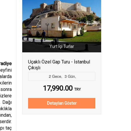
Yurt İçi Turlar
Uçaklı Özel Gap Turu - İstanbul
adiye
Çıkışlı
eyfini
2
Gece
,
3
Gün
,
alarda
ilerin
17,990.00
 sonra
TRY
izlere
k Dağı
Detayları Göster
klıkla
ından,
erdir.
pı taç