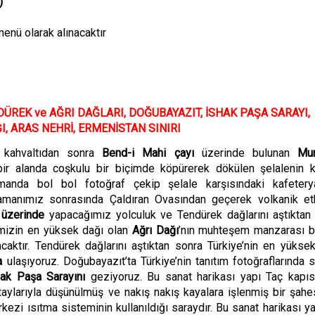
)
enü olarak alınacaktır
DÜREK ve AĞRI DAĞLARI, DOĞUBAYAZIT, İSHAK PAŞA SARAYI,
I, ARAS NEHRİ, ERMENİSTAN SINIRI
 kahvaltıdan sonra
Bend-i Mahi ç
ay
ı
üzerinde bulunan
Mur
bir alanda coşkulu bir biçimde k
ö
pürerek d
ö
kü
len
şelalenin k
amanda bol bol fotoğ
raf
çekip şelale karşısındaki kafetery
amanımız sonrasında Çaldıran Ovasından geçerek volkanik etk
ı üzerinde
yapacağımız yolculuk ve Tendürek dağlarını aştıktan
mizin en yüksek dağı olan
Ağrı Dağı
’nın muhteşem manzarası b
aktır. Tendürek dağlarını aştıktan sonra Türkiye’nin en yükse
a
ulaşıyoruz. Doğubayazıt’ta Türkiye’nin tanıtım fotoğraflarında sı
ak Paşa Sarayını
geziyoruz. Bu sanat harikası yapı Taç kapıs
aylarıyla düşünülmüş ve nakış nakış kayalara işlenmiş bir şahes
ezi ısıtma sisteminin kullanıldığı saraydır. Bu sanat harikası ya