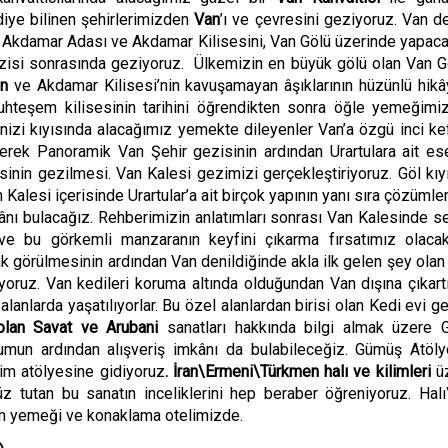
diye bilinen şehirlerimizden
Van
’ı ve çevresini geziyoruz. Van d
olan Akdamar Adası ve Akdamar Kilisesini, Van Gölü üzerinde yapac
gezisi sonrasında geziyoruz.
Ü
lkemizin en büyük g
ö
lü olan Van G
ın
ve Akdamar Kilisesi’nin kavuşamayan âşıklarının hüzünlü
hik
â
uhteşem kilisesinin tarihini öğrendikten sonra öğle yemeğimi
nizi kıyısında alacağımız yemekte dileyenler Van’a
ö
zgü inci ke
erek Panoramik Van Şehir gezisinin ardından Urartulara ait ese
inin gezilmesi. Van Kalesi gezimizi gerçekleştiriyoruz. G
ö
l kı
alesi içerisinde Urartular’a ait birçok yapının yanı sıra çözümle
nı bulacağız. Rehberimizin anlatımları sonrası Van Kalesinde s
 ve bu g
ö
rkemli manzaranın keyfini çıkarma fırsatımız olacak
k görülmesinin ardından Van denildiğinde akla ilk gelen şey olan
ıyoruz.
Van kedileri koruma altında olduğundan Van dışına çıkart
anlarda yaşatılıyorlar. Bu
ö
zel alanlardan birisi olan Kedi evi g
olan Savat ve Arubani
sanatları hakkında bilgi almak üzere
umun ardından alışveriş imkânı da bulabileceğiz. Gümüş At
ö
ly
lim at
ö
lyesine gidiyoruz
. İran\Ermeni\Türkmen halı ve kilimleri
ü
üz tutan bu sanatın inceliklerini hep beraber öğreniyoruz. Halı
am yemeği ve konaklama otelimizde.