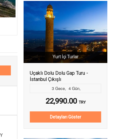
Yurt İçi Turlar
Uçaklı Dolu Dolu Gap Turu -
İstanbul Çıkışlı
3
Gece
,
4
Gün
,
22,990.00
TRY
Detayları Göster
Y