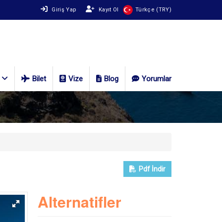
Giriş Yap
Kayıt Ol
Türkçe (TRY)
Bilet
Vize
Blog
Yorumlar
Pdf
İndir
Alternatifler