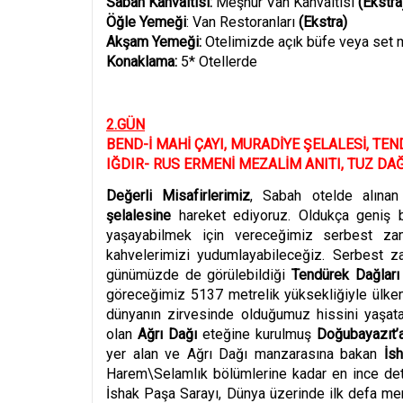
Sabah Kahvaltısı:
Meşhur Van Kahvaltısı
(Ekstra
Öğle Yemeği
: Van Restoranları
(
Ekstra
)
Akşam Yemeğ
i:
Otelimizde
açık büfe veya set m
Konaklama:
5* Otellerde
2.G
ÜN
BEND-İ MAHİ ÇAYI, MURADİYE ŞELALESİ, TEN
IĞDIR- RUS ERMENİ MEZALİM ANITI, TUZ DAĞ
Değerli Misafirlerimiz
, Sabah otelde alınan
şelalesine
hareket ediyoruz. Oldukça geniş 
yaşayabilmek için vereceğimiz serbest z
kahvelerimizi yudumlayabileceğiz. Serbest z
günümüzde de görülebildiği
Tendürek Dağlar
göreceğimiz 5137 metrelik yüksekliğiyle ülke
dünyanın zirvesinde olduğumuz hissini yaşatac
olan
Ağrı Dağı
eteğine kurulmuş
Doğubayazıt’
yer alan ve Ağrı Dağı manzarasına bakan
İsh
Harem\Selamlık b
ö
lümlerine kadar en ince det
İshak Paşa Sarayı,
Dünya üzerinde ilk defa merk