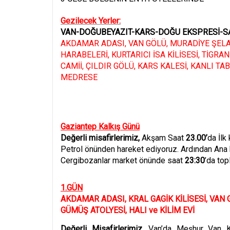
Gezilecek Yerler:
VAN-DOĞUBEYAZIT-KARS-DOĞU EKSPRESİ-
AKDAMAR ADASI, VAN GÖLÜ, MURADİYE ŞELAL
HARABELER
İ, KURTARICI İSA KİLİ
SES
İ, Tİ
GRAN
CAM
İİ, Ç
ILDIR G
ÖLÜ, KARS KALESİ, KANLI TA
MEDRESE
Gaziantep Kalkış Günü
Değerli misafirlerimiz,
Akşam Saat
23.00’
da İlk
Petrol önünden hareket ediyoruz.
Ardından Ana 
Cergibozanlar market önünde saat
23:30
’da top
1.G
ÜN
AKDAMAR ADASI, KRAL GAGİK KİLİSESİ, VAN G
GÜMÜŞ ATOLYESİ, HALI ve KİLİM EVİ
Değerli Misafirlerimiz
, Van’da Meş
hur
Van Ka