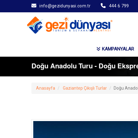
info@gezidunyasi.com.tr
444 6 799
KAMPANYALAR
Doğu Anadolu Turu - Doğu Ekspres
Anasayfa
Gaziantep Çıkışlı Turlar
Doğu Anadolu