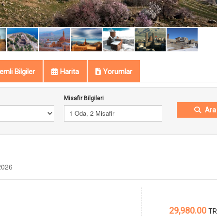
mli Bilgiler
Harita
Yorumlar
Misafir Bilgileri
Ara
1 Oda, 2 Misafir
2026
29,980.00
TR