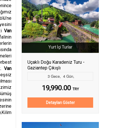
enince
ağımız
ölü’ne
yesini
zi
Van
falinin
rlerin
Yurt İçi Turlar
yısında
meleri
erbest
Uçaklı Doğu Karadeniz Turu -
Gaziantep Çıkışlı
.
Van
 eşsiz
3
Gece
,
4
Gün
,
ılması
19,990.00
ezimiz
TRY
 Gümüş
esinin
Detayları Göster
zerine
\Kilim