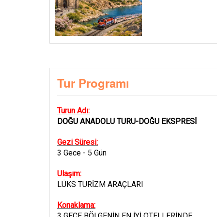
Tur Programı
Turun Adı:
DOĞU ANADOLU TURU-DOĞU EKSPRESİ
Gezi Süresi:
3 Gece - 5 Gün
Ulaşım:
LÜKS TURİZM ARAÇLARI
Konaklama:
3 GECE BÖLGENİN EN İYİ OTELLERİNDE