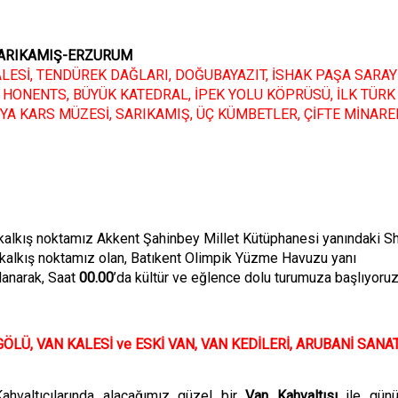
SARIKAMIŞ-ERZURUM
ESİ, TENDÜREK DAĞLARI, DOĞUBAYAZIT, İSHAK PAŞA SARAYI
 HONENTS
,
B
Ü
Y
ÜK KATEDRAL
,
İPEK YOLU KÖPR
Ü
SÜ, İLK T
Ü
RK
BYA KARS M
ÜZES
İ
,
SARIKAMIŞ
,
ÜÇ KÜMBETLER
,
ÇİFTE MİNARE
 kalkış noktamız
Akkent Şahinbey Millet Kütüphanesi yanındaki Sh
kalkış noktamız olan, Batıkent Olimpik Yüzme Havuzu yanı
lanarak, Saat
00.00
’da kültür ve eğlence dolu turumuza başlıyoruz
ÖLÜ, VAN KALESİ ve ESKİ VAN, VAN KEDİLERİ, ARUBANİ SANAT
hvaltıcılarında alacağımız güzel bir
Van Kahvaltısı
ile gün