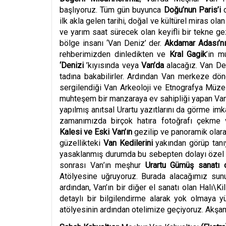
başlıyoruz. Tüm gün buyunca
Doğu’nun Paris’i
ilk akla gelen tarihi, doğal ve kültürel miras 
ve yarım saat sürecek olan keyifli bir tekne 
b
ö
lge insanı ‘Van Deniz’ der.
Akdamar Adası’n
rehberimizden dinledikten ve
Kral Gagik
’in m
‘
Denizi
’
kıyısında veya
Van’da
alacağız. Van De
tadına bakabilirler. Ardından Van merkeze d
ö
n
sergilendiği Van Arkeoloji ve Etnografya Müzes
muhteşem bir manzaraya ev sahipliği yapan Van K
yapılmış anıtsal Urartu yazıtlarını da g
ö
rme imkâ
zamanımızda birçok hatıra fotoğrafı çekme
Kalesi ve Eski Van’ın
gezilip ve panoramik olara
güzellikteki
Van Kedilerini
yakından g
ö
rüp tan
yasaklanmış durumda bu sebepten dolayı özel al
sonrası
Van
’ın meş
hur
Urartu Gümüş sanatı 
At
ö
lyesine uğruyoruz. Burada alacağımız sun
ardından, Van’ın bir diğ
er el sanat
ı olan Halı\Ki
detaylı bir bilgilendirme alarak yok olmaya y
at
ö
lyesinin ardından otelimize geçiyoruz. Akş