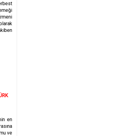
erbest
yemeği
Ermeni
olarak
akiben
Ü
RK
nin en
asına
umu ve