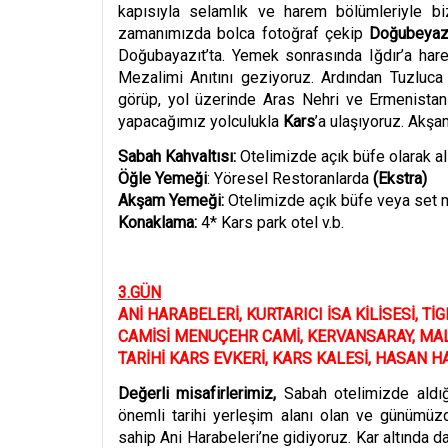
kapısıyla selamlık ve harem b
ö
lümleriyle b
zamanımızda bolca fotoğ
raf
çekip
Doğubeyaz
Doğubayazıt’ta. Yemek sonrasında Iğdır’a hare
Mezalimi Anıtını geziyoruz. Ardından Tuzluca
görüp, yol üzerinde Aras Nehri ve Ermenistan 
yapacağımız yolculukla
Kars
’
a ulaşıyoruz.
Akşam
Sabah Kahvaltısı:
Otelimizde açık büfe olarak al
Öğle Yemeği
: Y
ö
resel Restoranlarda
(
Ekstra
)
Akşam Yemeğ
i:
Otelimizde açık büfe veya set m
Konaklama:
4* Kars park otel v.b.
3.G
ÜN
ANİ
HARABELER
İ
,
KURTARICI İSA KİLİ
SES
İ
,
Tİ
G
CAM
İSİ MENUÇEHR CAMİ
,
KERVANSARAY
,
MA
TARİHİ KARS EVKERİ, KARS KALESİ, HASAN H
Değerli misafirlerimiz,
Sabah otelimizde aldığ
ö
nemli tarihi yerleşim alanı olan ve günümüz
sahip Ani Harabeleri’ne gidiyoruz. Kar altında da