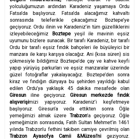
yolculuğumuzun ardından Karadeniz yaşamaya Ordu
Fatsa’da başlıyoruz. Fatsa’da alacağımız kahvaltı
sonrasında teleferikle çıkacağımız Boztepe’ye
geçiyoruz. Ordu ilinin ve Karadeniz’in tüm güzelliklerini
izleyebileceğimiz
Boztepe
yeşil ile mavinin eşsiz
uyumunu bizlere sunacak. Bir tarafı Karadeniz, bir tarafı
Ordu bir tarafı eşsiz fındık bahçeleri ile büyüleyici bir
manzara ile karşı karşıya olacağız. Ani (kısa süren) sis
çökmesiyle bildiğimiz Boztepe’de çay ve kahve keyfi
yapıp yürüyüş parkurları ve eşsiz manzaralar üzerinde
güzel fotoğraflar yakalayacağız. Boztepe’den sonra
kiraz ve fındığın dünyaya bu şehirden yayıldığı kabul
edilen Ordu’ya yaklaşık 45 dakika mesafede olan
Giresun
iline geçiyoruz.
Giresun merkezde fındık
alışverişi
mizi yapıyoruz. Karadeniz’i keşfetmeye
başlıyoruz. Giresun’a veda ettikten sonra Öğle
yemeğimizi almak üzere
Trabzon
’a geçiyoruz. Öğle
yemeğimizin sonrasında, Fatih Sultan Mehmet’in 1461
yılında Trabzon’u fethini takiben camiye çevrilmiş olan
Trabzon Ayasofya Camii &Müzesi’ni
geziyoruz.