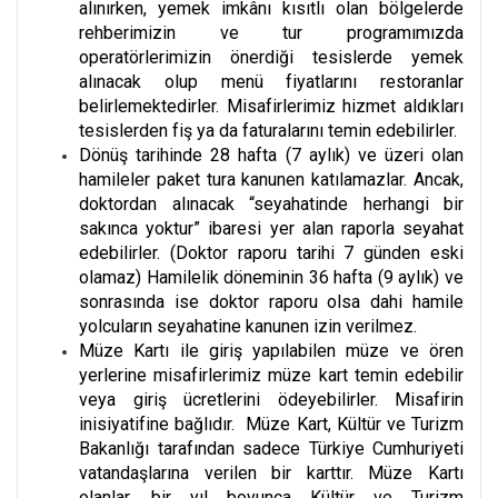
alınırken, yemek imkânı kısıtlı olan bölgelerde
rehberimizin ve tur programımızda
operatörlerimizin önerdiği tesislerde yemek
alınacak olup menü fiyatlarını restoranlar
belirlemektedirler. Misafirlerimiz hizmet aldıkları
tesislerden fiş ya da faturalarını temin edebilirler.
Dönüş tarihinde 28 hafta (7 aylık) ve üzeri olan
hamileler paket tura kanunen katılamazlar. Ancak,
doktordan alınacak “seyahatinde herhangi bir
sakınca yoktur” ibaresi yer alan raporla seyahat
edebilirler. (Doktor raporu tarihi 7 günden eski
olamaz) Hamilelik döneminin 36 hafta (9 aylık) ve
sonrasında ise doktor raporu olsa dahi hamile
yolcuların seyahatine kanunen izin verilmez.
Müze Kartı ile giriş yapılabilen müze ve ören
yerlerine misafirlerimiz müze kart temin edebilir
veya giriş ücretlerini ödeyebilirler. Misafirin
inisiyatifine bağlıdır. Müze Kart, Kültür ve Turizm
Bakanlığı tarafından sadece Türkiye Cumhuriyeti
vatandaşlarına verilen bir karttır. Müze Kartı
olanlar, bir yıl boyunca Kültür ve Turizm