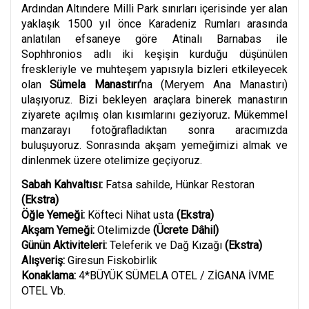
Ardından Altındere Milli Park sınırları içerisinde yer alan
yaklaşık 1500 yıl önce Karadeniz Rumları arasında
anlatılan efsaneye göre Atinalı Barnabas ile
Sophhronios adlı iki keşişin kurduğu düşünülen
freskleriyle ve muhteşem yapısıyla bizleri etkileyecek
olan
Sümela Manastırı’
na (Meryem Ana Manastırı)
ulaşıyoruz. Bizi bekleyen araçlara binerek manastırın
ziyarete açılmış olan kısımlarını geziyoruz
.
Mükemmel
manzarayı fotoğrafladıktan sonra aracımızda
buluşuyoruz. Sonrasında akşam yemeğimizi almak ve
dinlenmek üzere otelimize geçiyoruz.
Sabah Kahvaltısı:
Fatsa sahilde, Hünkar Restoran
(Ekstra)
Öğle Yemeği:
Köfteci Nihat usta
(Ekstra)
Akşam Yemeği:
Otelimizde
(Ücrete Dâhil)
Günün Aktiviteleri:
Teleferik ve Dağ Kızağı
(Ekstra)
Alışveriş:
Giresun Fiskobirlik
Konaklama:
4*BÜYÜK SÜMELA OTEL / ZİGANA İVME
OTEL Vb.