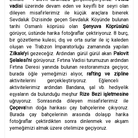
vadisi
üzerinde devam eden ve keyifli bir seyri olan
dileyen misafirlerimiz ile küçük araçlara binerek
Sevdaluk Dizisinde geçen Sevdaluk Köyünde bulunan
tarihi Osmanlı köprüsü olan
Şenyuva Köprüsünü
görüyor, üstünde harika fotoğraflar çektiriyoruz. 8 burç,
bir gözetleme kulesi, dış ve orta surlar ile iç kaleden
oluşan ve Trabzon İmparatorluğu zamanında yapılan
Zilkale’yi
gezeceğiz. Ardından gürül gürül akan
Palovit
Şelalesi’ni
görüyoruz. Fırtına Vadisi turumuzun ardından
Fırtına Deresi yanında bulunan restoranımıza geçiyor,
burada öğle yemeğimizi alıyor,
rafting
ve
zipline
aktivitelerini gerçekleştiriyoruz. Eğlenceli
aktivitelerimiz ardından Bandana, şal vb. hediyelik
eşyaların da bulunduğu meşhur
Rize Bezi işletmesine
uğruyoruz. Sonrasında dileyen misafirlerimiz ile
Çeçeva
’nın doğa harikası çay bahçelerine çıkıyoruz.
Burada çay bahçelerinin arasında dolaşıp harika
fotoğraflar çektirdikten sonra dinlenmek ve akşam
yemeğimizi almak üzere otelimize geçiyoruz.