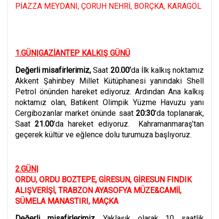
PİAZZA MEYDANI, ÇORUH NEHRİ, BORÇKA, KARAGÖL
1.GÜN|GAZİANTEP KALKIŞ GÜNÜ
Değerli misafirlerimiz,
Saat
20.00’
da İlk kalkış noktamız
Akkent Şahinbey Millet Kütüphanesi yanındaki Shell
Petrol önünden hareket ediyoruz.
Ardından Ana kalkış
noktamız olan, Batıkent Olimpik Yüzme Havuzu yanı
Cergibozanlar market önünde saat
20:30
’da toplanarak,
Saat
21.00
’da hareket ediyoruz. Kahramanmaraş’tan
geçerek kültür ve eğlence dolu turumuza başlıyoruz.
2.GÜN|
ORDU, ORDU BOZTEPE, GİRESUN, GİRESUN FINDIK
ALIŞVERİŞİ, TRABZON AYASOFYA MÜZE&CAMİİ,
SÜMELA MANASTIRI, MAÇKA
Değerli misafirlerimiz,
Yaklaşık olarak 10 saatlik