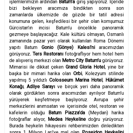
işlemlerimizin ardından
Batum’a
giriş yapıyoruz. İçeride
bizi bekleyen aracımıza bindikten sonra son
zamanlarda ülkemizde de gözde bir tatil adresi
konumuna gelen, keşfedilesi bir şehir olan komşumuz
Gürcistan’ın incisi Batum’u öncelikle panoramik
gezmeye başlayacağız. Kale kültürü olmayan, Osmanlı
zamanında pazar yeri olarak kullanılan Roma Dönemi
yapıtı Batum
Gonio
(Gönye) Kalesi’ni
aracımızdan
görüyoruz
. Ters Restoranı
fotoğraflıyor hem hotel hem
de alışveriş merkezi olan
Metro City Batum’u
görüyoruz.
Mimarisi ile dikkat çeken
Grand
Gloria
Hotel
, yine bir
başka bir mimari harika olan
Orbi
, Kolezyum stilinde
yapılmış 5 yıldızlı
Colosseum
Marina Hotel
,
Hükümet
Konağı
,
Adliye Sarayı
ve birçok yeri daha panoramik
olarak gördükten sonra aracımızdan ayrılıyor Batum’u
yürüyerek keşfetmeye başlıyoruz. Avrupa şehir
merkezlerini anımsatan ve içerisinde otel, restoran ve
kafelerin olduğu
Batum
Piazza’da
(Meydan) harika
fotoğraflar alıyor,
Medea
Heykeline
doğru yürüyoruz.
Burada heykelin hikayesini rehberimizden dinledikten
sonra 1 Milyon Lari’ye mal olan
Poseidon
Heykelini