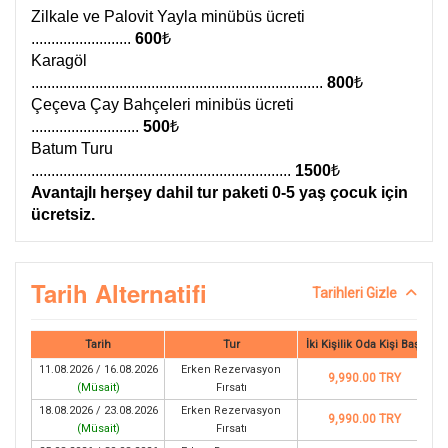
Zilkale ve Palovit Yayla minübüs ücreti
.........................
600
₺
Karagöl
.........................................................................
800
₺
Çeçeva Çay Bahçeleri minibüs ücreti
...........................
500
₺
Batum Turu
.................................................................
1500
₺
Avantajlı herşey dahil tur paketi 0-5 yaş çocuk için
ücretsiz.
Tarih Alternatifi
Tarihleri Gizle
Tarih
Tur
İki Kişilik Oda Kişi Başı
11.08.2026 / 16.08.2026
Erken Rezervasyon
9,990.00 TRY
(
Müsait
)
Fırsatı
18.08.2026 / 23.08.2026
Erken Rezervasyon
9,990.00 TRY
(
Müsait
)
Fırsatı