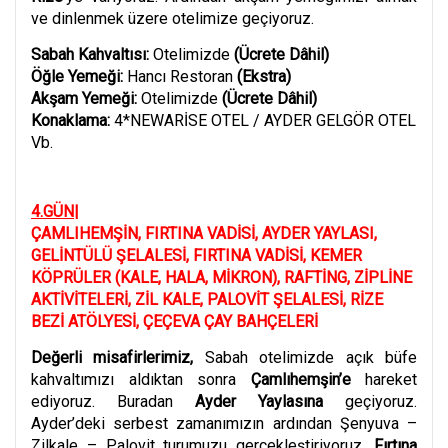
ve dinlenmek üzere otelimize geçiyoruz.
Sabah Kahvaltısı:
Otelimizde
(Ücrete Dâhil)
Öğle Yemeği:
Hancı Restoran
(Ekstra)
Akşam Yemeği:
Otelimizde
(Ücrete Dâhil)
Konaklama:
4*NEWARİSE OTEL / AYDER GELGÖR OTEL
Vb.
4.GÜN|
ÇAMLIHEMŞİN, FIRTINA VADİSİ, AYDER YAYLASI,
GELİNTÜLÜ ŞELALESİ, FIRTINA VADİSİ, KEMER
KÖPRÜLER (KALE, HALA, MİKRON), RAFTİNG, ZİPLİNE
AKTİVİTELERİ, ZİL KALE, PALOVİT ŞELALESİ, RİZE
BEZİ ATÖLYESİ, ÇEÇEVA ÇAY BAHÇELERİ
Değerli misafirlerimiz,
Sabah otelimizde açık büfe
kahvaltımızı aldıktan sonra
Çamlıhemşin’e
hareket
ediyoruz. Buradan
Ayder Yaylasına
geçiyoruz.
Ayder’deki serbest zamanımızın ardından Şenyuva –
Zilkale – Palovit turumuzu gerçekleştiriyoruz.
Fırtına