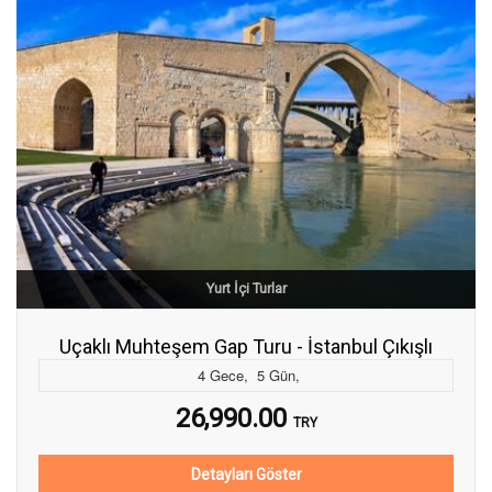
Yurt İçi Turlar
Uçaklı Muhteşem Gap Turu - İstanbul Çıkışlı
4
Gece
,
5
Gün
,
26,990.00
TRY
Detayları Göster