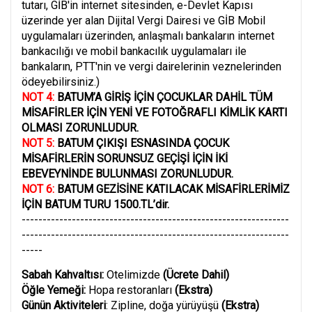
tutarı, GİB'in internet sitesinden,
e-Devlet
Kapısı
üzerinde yer alan Dijital
Vergi
Dairesi ve GİB Mobil
uygulamaları üzerinden, anlaşmalı bankaların internet
bankacılığı ve mobil
bankacılık
uygulamaları ile
bankaların, PTT'nin ve vergi dairelerinin veznelerinden
ödeyebilirsiniz.)
NOT 4:
BATUM’A GİRİŞ İÇİN ÇOCUKLAR DAHİL TÜM
MİSAFİRLER İÇİN YENİ VE FOTOĞRAFLI KİMLİK KARTI
OLMASI ZORUNLUDUR.
NOT 5:
BATUM ÇIKIŞI ESNASINDA ÇOCUK
MİSAFİRLERİN SORUNSUZ GEÇİŞİ İÇİN İKİ
EBEVEYNİNDE BULUNMASI ZORUNLUDUR.
NOT 6:
BATUM GEZİSİNE KATILACAK MİSAFİRLERİMİZ
İÇİN BATUM TURU 1500.TL’dir.
----------------------------------------------------------------
----------------------------------------------------------------
-----
Sabah Kahvaltısı:
Otelimizde
(Ücrete Dahil)
Öğle Yemeği:
Hopa restoranları
(Ekstra)
Günün Aktiviteleri
: Zipline, doğa yürüyüşü
(Ekstra)