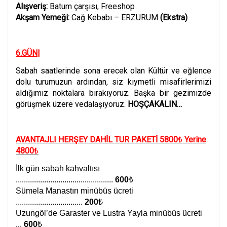
Alışveriş:
Batum çarşısı, Freeshop
Akşam Yemeği:
Cağ Kebabı – ERZURUM
(Ekstra)
6.GÜN|
Sabah saatlerinde sona erecek olan Kültür ve eğlence
dolu turumuzun ardından, siz kıymetli misafirlerimizi
aldığımız noktalara bırakıyoruz. Başka bir gezimizde
görüşmek üzere vedalaşıyoruz.
HOŞÇAKALIN…
AVANTAJLI HERŞEY DAHİL TUR PAKETİ 5800
₺
Yerine
4800
₺
İlk gün sabah kahvaltısı
................................................
600
₺
Sümela Manastırı minübüs ücreti
.................................
200
₺
Uzungöl’de Garaster ve Lustra Yayla minübüs ücreti
...
600
₺