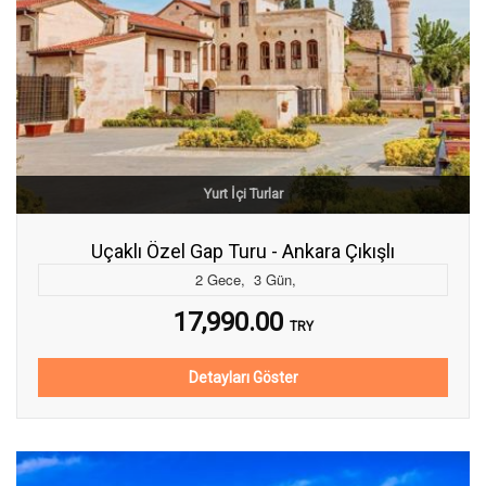
Yurt İçi Turlar
Uçaklı Özel Gap Turu - Ankara Çıkışlı
2
Gece
,
3
Gün
,
17,990.00
TRY
Detayları Göster