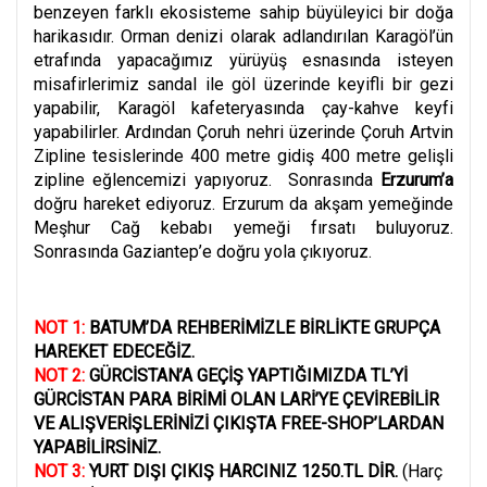
benzeyen farklı ekosisteme sahip büyüleyici bir doğa
harikasıdır. Orman denizi olarak adlandırılan Karagöl’ün
etrafında yapacağımız yürüyüş esnasında isteyen
misafirlerimiz sandal ile göl üzerinde keyifli bir gezi
yapabilir, Karagöl kafeteryasında çay-kahve keyfi
yapabilirler. Ardından Çoruh nehri üzerinde Çoruh Artvin
Zipline tesislerinde 400 metre gidiş 400 metre gelişli
zipline eğlencemizi yapıyoruz. Sonrasında
Erzurum’a
doğru hareket ediyoruz. Erzurum da akşam yemeğinde
Meşhur Cağ kebabı yemeği fırsatı buluyoruz.
Sonrasında Gaziantep’e doğru yola çıkıyoruz.
NOT 1:
BATUM’DA REHBERİMİZLE BİRLİKTE GRUPÇA
HAREKET EDECEĞİZ.
NOT 2:
GÜRCİSTAN’A GEÇİŞ YAPTIĞIMIZDA TL’Yİ
GÜRCİSTAN PARA BİRİMİ OLAN LARİ’YE ÇEVİREBİLİR
VE ALIŞVERİŞLERİNİZİ ÇIKIŞTA FREE-SHOP’LARDAN
YAPABİLİRSİNİZ.
NOT 3:
YURT DIŞI ÇIKIŞ HARCINIZ 1250.TL DİR.
(
Harç