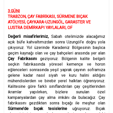
3.GÜN|
TRABZON, ÇAY FABRİKASI, SÜRMENE BIÇAK
ATÖLYESİ, ÇAYKARA-UZUNGÖL, GARASTER VE
LUSTRA DEMİRKAPI YAYLALARI, OF
Değerli misafirlerimiz,
Sabah otelimizde alacağımız
açık büfe kahvaltımızdan sonra Uzungöl’e doğru yola
çıkıyoruz. Yol üzerinde Karadeniz Bölgesinin başlıca
geçim kaynağı olan ve çay bahçeleri arasında yer alan
Çay Fabrikasını
geziyoruz. Bölgenin kalite belgeli
seçkin fabrikasında yöresel kemençe ve horon
eğlenceleri sonrasında yeşil yaprak çayının soframıza
gelene kadar nasıl siyah ve kuru halini aldığını
mühendislerden ve birebir yerel halktan öğreniyoruz.
Kalitesine göre farklı sınıflandırılan çay çeşitlerinden
ikramlar yapılırken, bizlere sunulan özel
kampanyalardan çay alma imkânı da bulacağız. Çay
fabrikasını gezdikten sonra bıçağı ile meşhur olan
Sürmene’de bıçak tesislerine
uğruyoruz. Bıçak