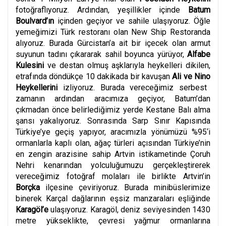
fotoğraflıyoruz. Ardından, yeşillikler içinde
Batum
Boulvard’ın
içinden geçiyor ve sahile ulaşıyoruz. Öğle
yemeğimizi Türk restoranı olan New Ship Restoranda
alıyoruz. Burada Gürcistan’a ait bir içecek olan armut
suyunun tadını çıkararak sahil boyunca yürüyor,
Alfabe
Kulesini
ve destan olmuş aşklarıyla heykelleri dikilen,
etrafında döndükçe 10 dakikada bir kavuşan
Ali ve
Nino
Heykellerini
izliyoruz. Burada vereceğimiz serbest
zamanın ardından aracımıza geçiyor, Batum’dan
çıkmadan önce belirlediğimiz yerde Kestane Balı alma
şansı yakalıyoruz. Sonrasında Sarp Sınır Kapısında
Türkiye’ye geçiş yapıyor, aracımızla yönümüzü %95‘i
ormanlarla kaplı olan, ağaç türleri açısından Türkiye’nin
en zengin arazisine sahip Artvin istikametinde Çoruh
Nehri kenarından yolculuğumuzu gerçekleştirerek
vereceğimiz fotoğraf molaları ile birlikte Artvin’in
Borçka
ilçesine çeviriyoruz. Burada minibüslerimize
binerek Karçal dağlarının eşsiz manzaraları eşliğinde
Karagöl’e
ulaşıyoruz. Karagöl, deniz seviyesinden 1430
metre yükseklikte, çevresi yağmur ormanlarına