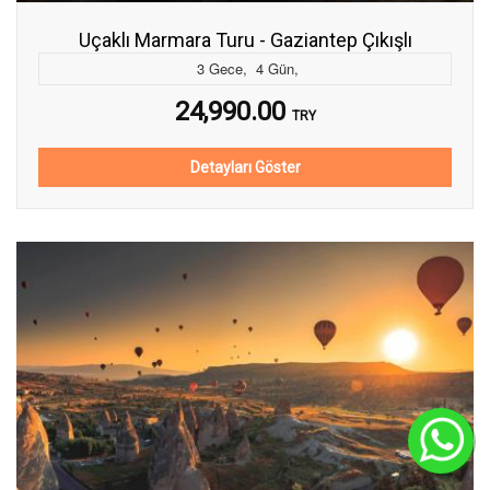
Uçaklı Marmara Turu - Gaziantep Çıkışlı
3
Gece
,
4
Gün
,
24,990.00
TRY
Detayları Göster
C