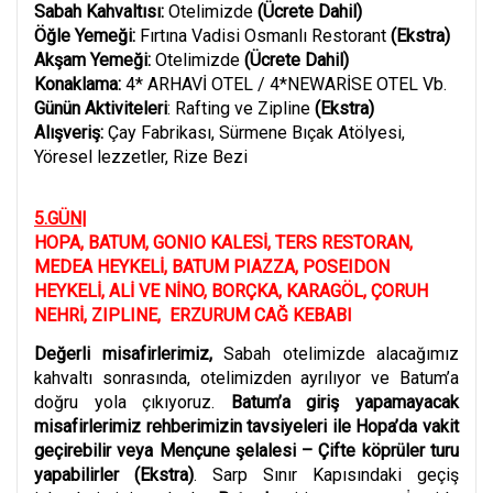
Sabah Kahvaltısı:
Otelimizde
(Ücrete Dahil)
Öğle Yemeği:
Fırtına Vadisi Osmanlı Restorant
(Ekstra)
Akşam Yemeği:
Otelimizde
(Ücrete Dahil)
Konaklama:
4* ARHAVİ OTEL / 4*NEWARİSE OTEL Vb.
Günün Aktiviteleri
: Rafting ve Zipline
(Ekstra)
Alışveriş:
Çay Fabrikası,
Sürmene Bıçak Atölyesi,
Yöresel lezzetler, Rize Bezi
5.GÜN|
HOPA, BATUM, GONIO KALESİ, TERS RESTORAN,
MEDEA HEYKELİ, BATUM PIAZZA, POSEIDON
HEYKELİ, ALİ VE NİNO, BORÇKA, KARAGÖL, ÇORUH
NEHRİ, ZIPLINE, ERZURUM CAĞ KEBABI
Değerli misafirlerimiz,
Sabah otelimizde alacağımız
kahvaltı sonrasında, otelimizden ayrılıyor ve Batum’a
doğru yola çıkıyoruz.
Batum’a giriş yapamayacak
misafirlerimiz rehberimizin tavsiyeleri ile Hopa’da vakit
geçirebilir veya Mençune şelalesi – Çifte köprüler turu
yapabilirler (Ekstra)
. Sarp Sınır Kapısındaki geçiş