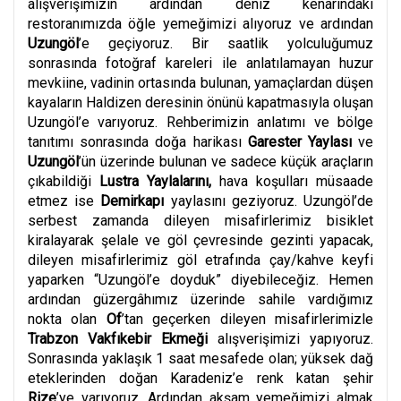
alışverişimizin ardından deniz kenarındaki
restoranımızda öğle yemeğimizi alıyoruz ve ardından
Uzungöl
’e geçiyoruz. Bir saatlik yolculuğumuz
sonrasında fotoğraf kareleri ile anlatılamayan huzur
mevkiine, vadinin ortasında bulunan, yamaçlardan düşen
kayaların Haldizen deresinin önünü kapatmasıyla oluşan
Uzungöl’e varıyoruz. Rehberimizin anlatımı ve bölge
tanıtımı sonrasında doğa harikası
Garester Yaylası
ve
Uzungöl
’ün üzerinde bulunan ve sadece küçük araçların
çıkabildiği
Lustra Yaylalarını,
hava koşulları müsaade
etmez ise
Demirkapı
yaylasını geziyoruz. Uzungöl’de
serbest zamanda dileyen misafirlerimiz bisiklet
kiralayarak şelale ve göl çevresinde gezinti yapacak,
dileyen misafirlerimiz göl etrafında çay/kahve keyfi
yaparken “Uzungöl’e doyduk” diyebileceğiz. Hemen
ardından güzergâhımız üzerinde sahile vardığımız
nokta olan
Of
’tan geçerken dileyen misafirlerimizle
Trabzon Vakfıkebir Ekmeği
alışverişimizi yapıyoruz.
Sonrasında yaklaşık 1 saat mesafede olan; yüksek dağ
eteklerinden doğan Karadeniz’e renk katan şehir
Rize
’ye varıyoruz. Ardından akşam yemeğimizi almak