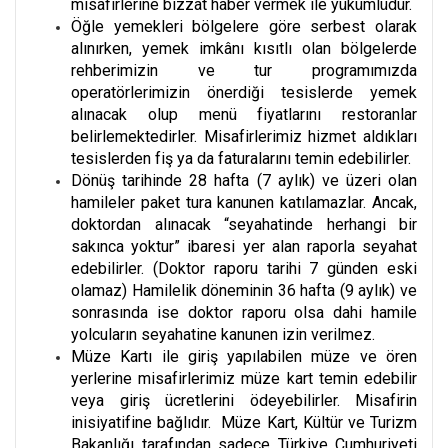
misafirlerine bizzat haber vermek ile yükümlüdür.
Öğle yemekleri bölgelere göre serbest olarak
alınırken, yemek imkânı kısıtlı olan bölgelerde
rehberimizin ve tur programımızda
operatörlerimizin önerdiği tesislerde yemek
alınacak olup menü fiyatlarını restoranlar
belirlemektedirler. Misafirlerimiz hizmet aldıkları
tesislerden fiş ya da faturalarını temin edebilirler.
Dönüş tarihinde 28 hafta (7 aylık) ve üzeri olan
hamileler paket tura kanunen katılamazlar. Ancak,
doktordan alınacak “seyahatinde herhangi bir
sakınca yoktur” ibaresi yer alan raporla seyahat
edebilirler. (Doktor raporu tarihi 7 günden eski
olamaz) Hamilelik döneminin 36 hafta (9 aylık) ve
sonrasında ise doktor raporu olsa dahi hamile
yolcuların seyahatine kanunen izin verilmez.
Müze Kartı ile giriş yapılabilen müze ve ören
yerlerine misafirlerimiz müze kart temin edebilir
veya giriş ücretlerini ödeyebilirler. Misafirin
inisiyatifine bağlıdır. Müze Kart, Kültür ve Turizm
Bakanlığı tarafından sadece Türkiye Cumhuriyeti