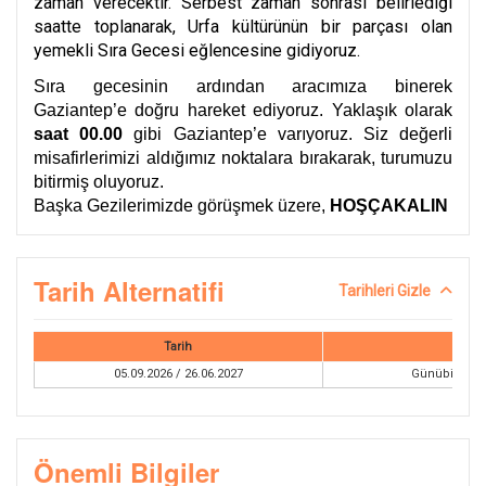
zaman verecektir. Serbest zaman sonrası belirlediği
saatte toplanarak, Urfa kültürünün bir parçası olan
yemekli Sıra Gecesi eğlencesine gidiyoruz.
Sıra gecesinin ardından aracımıza binerek
Gaziantep’e doğru hareket ediyoruz. Yaklaşık olarak
saat 00.00
gibi Gaziantep’e varıyoruz. Siz değerli
misafirlerimizi aldığımız noktalara bırakarak, turumuzu
bitirmiş oluyoruz.
Başka Gezilerimizde görüşmek üzere,
HOŞÇAKALIN
Tarih Alternatifi
Tarihleri Gizle
Tarih
Tur
05.09.2026 / 26.06.2027
Günübirlik Şa
Önemli Bilgiler