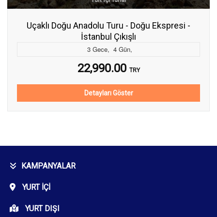
Uçaklı Doğu Anadolu Turu - Doğu Ekspresi -
İstanbul Çıkışlı
3
Gece
,
4
Gün
,
22,990.00
TRY
Detayları Göster
KAMPANYALAR
YURT İÇI
YURT DIŞI