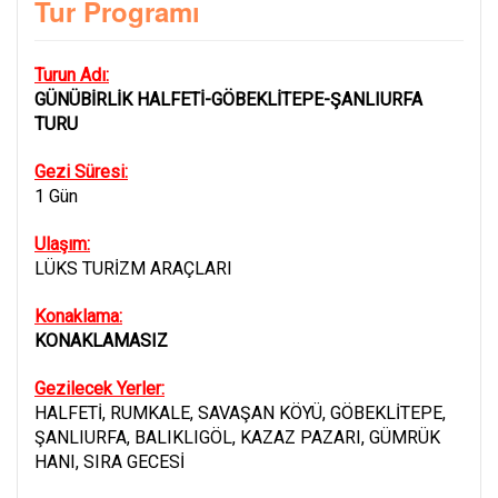
Tur Programı
Turun Adı:
GÜNÜBİRLİK HALFETİ-GÖBEKLİTEPE-ŞANLIURFA
TURU
Gezi Süresi:
1 Gün
Ulaşım:
LÜKS TURİZM ARAÇLARI
Konaklama:
KONAKLAMASIZ
Gezilecek Yerler:
HALFETİ, RUMKALE, SAVAŞAN KÖYÜ, GÖBEKLİTEPE,
ŞANLIURFA, BALIKLIGÖL, KAZAZ PAZARI, GÜMRÜK
HANI, SIRA GECESİ