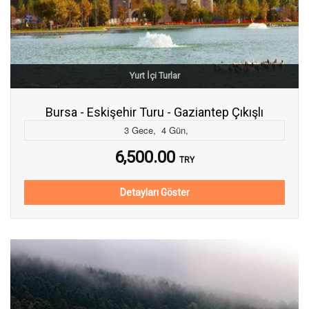
Yurt İçi Turlar
Bursa - Eskişehir Turu - Gaziantep Çıkışlı
3
Gece
,
4
Gün
,
6,500.00
TRY
Detayları Göster