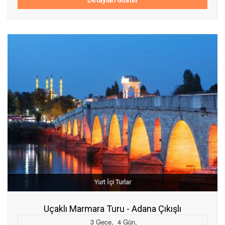
Yurt İçi Turlar
Uçaklı Marmara Turu - Adana Çıkışlı
3
Gece
,
4
Gün
,