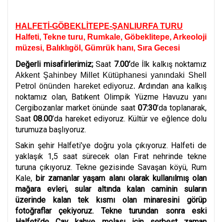
HALFETİ-GÖBEKLİTEPE-ŞANLIURFA TURU
Halfeti, Tekne turu, Rumkale, Göbeklitepe, Arkeoloji
müzesi, Balıklıgöl, Gümrük hanı, Sıra Gecesi
Değerli misafirlerimiz;
Saat
7.00’
de İlk kalkış noktamız
Akkent Şahinbey Millet Kütüphanesi yanındaki Shell
Ardından ana kalkış
Petrol önünden hareket ediyoruz.
noktamız olan, Batıkent Olimpik Yüzme Havuzu yanı
Cergibozanlar market önünde saat
07:30
’da toplanarak,
Saat
08.00
’da hareket ediyoruz. Kültür ve eğlence dolu
turumuza başlıyoruz.
Sakin şehir Halfeti’ye doğru yola çıkıyoruz. Halfeti de
yaklaşık 1,5 saat sürecek olan Fırat nehrinde tekne
turuna çıkıyoruz. Tekne gezisinde Savaşan köyü, Rum
Kale,
bir zamanlar yaşam alanı olarak kullanılmış olan
mağara evleri, sular altında kalan caminin suların
üzerinde kalan tek kısmı olan minaresini görüp
fotoğraflar çekiyoruz. Tekne turundan sonra eski
Halfeti’de Çay kahve molası için serbest zaman