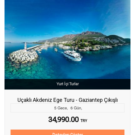
Yurt İçi Turlar
Uçaklı Akdeniz Ege Turu - Gaziantep Çıkışlı
5
Gece
,
6
Gün
,
34,990.00
TRY
Detayları Göster