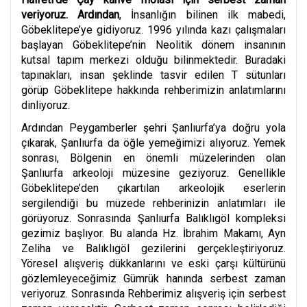
veriyoruz. Ardından
,
İnsanlığın bilinen ilk mabedi,
Göbeklitepe’ye gidiyoruz. 1996 yılında kazı çalışmaları
başlayan Göbeklitepe’nin Neolitik dönem insanının
kutsal tapım merkezi olduğu bilinmektedir. Buradaki
tapınakları, insan şeklinde tasvir edilen T sütunları
görüp Göbeklitepe hakkında rehberimizin anlatımlarını
dinliyoruz.
Ardından Peygamberler şehri Şanlıurfa’ya doğru yola
çıkarak, Şanlıurfa da öğle yemeğimizi alıyoruz. Yemek
sonrası,
Bölgenin en önemli müzelerinden olan
Şanlıurfa arkeoloji müzesine geziyoruz. Genellikle
Göbeklitepe’den çıkartılan arkeolojik eserlerin
sergilendiği bu müzede rehberinizin anlatımları ile
görüyoruz. Sonrasında Şanlıurfa Balıklıgöl kompleksi
gezimiz başlıyor. Bu alanda Hz. İbrahim Makamı, Ayn
Zeliha ve Balıklıgöl gezilerini gerçekleştiriyoruz.
Yöresel alışveriş dükkanlarını ve eski çarşı kültürünü
gözlemleyeceğimiz Gümrük hanında serbest zaman
veriyoruz. Sonrasında
Rehberimiz alışveriş için serbest