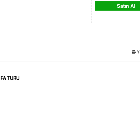
Satın Al
Y
RFA TURU