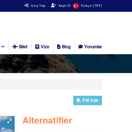
Giriş Yap
Kayıt Ol
Türkçe (TRY)
Bilet
Vize
Blog
Yorumlar
Pdf
İndir
Alternatifler