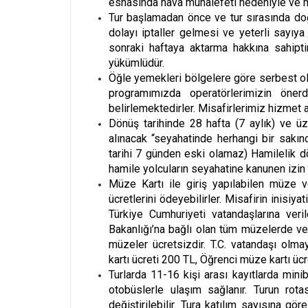
esnasında hava muhalefeti nedeniyle ve m
Tur başlamadan önce ve tur sırasında doğa
dolayı iptaller gelmesi ve yeterli sayıya
sonraki haftaya aktarma hakkına sahipti
yükümlüdür.
Öğle yemekleri bölgelere göre serbest ola
programımızda operatörlerimizin önerd
belirlemektedirler. Misafirlerimiz hizmet al
Dönüş tarihinde 28 hafta (7 aylık) ve üz
alınacak “seyahatinde herhangi bir sakınc
tarihi 7 günden eski olamaz) Hamilelik d
hamile yolcuların seyahatine kanunen izin
Müze Kartı ile giriş yapılabilen müze v
ücretlerini ödeyebilirler. Misafirin inisiy
Türkiye Cumhuriyeti vatandaşlarına veril
Bakanlığı’na bağlı olan tüm müzelerde ve ö
müzeler ücretsizdir. T.C. vatandaşı ol
kartı ücreti 200 TL, Öğrenci müze kartı ücr
Turlarda 11-16 kişi arası kayıtlarda minib
otobüslerle ulaşım sağlanır. Turun rota
değiştirilebilir. Tura katılım sayısına g