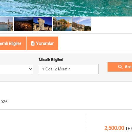
mli Bilgiler
Yorumlar
Misafir Bilgileri
Ara
1 Oda, 2 Misafir
2026
2,500.00
TR