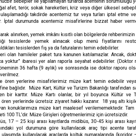
ücbir sebepler ile yapılamayan turlarda acentenin sorumluluğu yo
l afet, terör, sokak hareketleri, kriz veya diğer ülkesel sebep
 ulaşılamadığı takdirde acentemiz tur veya turları iptal etme ve
r. İptal durumunda acentemiz misafirlerine bizzat haber verm
rak alınırken, yemek imkânı kısıtlı olan bölgelerde rehberimizin 
iği tesislerde yemek alınacak olup menü fiyatlarını resto
dıkları tesislerden fiş ya da faturalarını temin edebilirler.
eri olan hamileler paket tura kanunen katılamazlar. Ancak, dok
a yoktur” ibaresi yer alan raporla seyahat edebilirler. (Doktor 
öneminin 36 hafta (9 aylık) ve sonrasında ise doktor raporu ols
 verilmez.
e ören yerlerine misafirlerimiz müze kart temin edebilir veya
atifine bağlıdır. Müze Kart, Kültür ve Turizm Bakanlığı tarafından 
en bir karttır. Müze Kartı olanlar, bir yıl boyunca Kültür ve 
ren yerlerinde ücretsiz ziyaret hakkı kazanır. 18 yaş altı kişile
mayan konuklarımıza müze kart maalesef verilememektedir. Ta
eti 100 TL’dir. Müze Girişleri öğretmenlerimiz için ücretsizdir.
üs, 17 – 25 kişi arası kayıtlarda midibüs, 30-45 kişi arası kayıt
sındaki yol durumuna göre kullanılacak araç tipi acente tara
öre ulaşımda kullanılacak araçlarda koltuk numaralarında (koridor