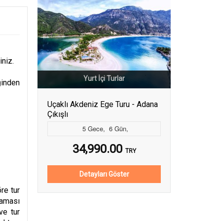
iniz.
Yurt İçi Turlar
ğinden
Uçaklı Akdeniz Ege Turu - Adana
Çıkışlı
5
Gece
,
6
Gün
,
34,990.00
TRY
Detayları Göster
re tur
maması
ve tur