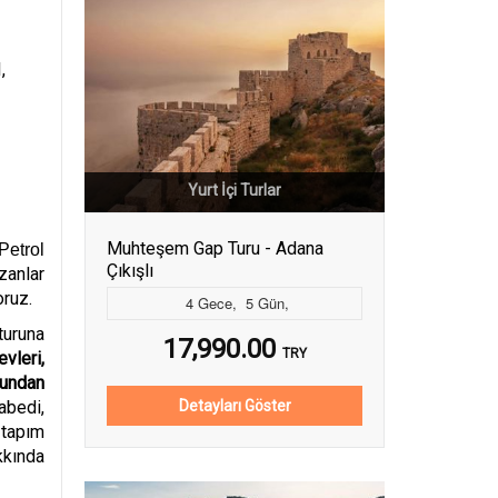
,
Yurt İçi Turlar
Muhteşem Gap Turu - Adana
Petrol
Çıkışlı
zanlar
oruz.
4
Gece
,
5
Gün
,
turuna
17,990.00
TRY
vleri,
rundan
Detayları Göster
abedi,
 tapım
kkında