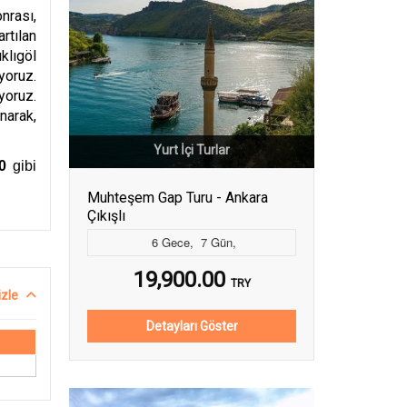
nrası,
rtılan
klıgöl
yoruz.
yoruz.
narak,
Yurt İçi Turlar
0
gibi
Muhteşem Gap Turu - Ankara
Çıkışlı
6
Gece
,
7
Gün
,
19,900.00
TRY
izle
Detayları Göster