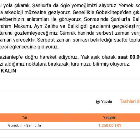
u yola çıkarak, Şanlıurfa da öğle yemeğimizi alıyoruz. Yemek so
a arkeoloji müzesine geziyoruz. Genellikle Göbeklitepe’den çıka
hberinizin anlatımları ile görüyoruz. Sonrasında Şanlıurfa Balı
ahim Makamı, Ayn Zeliha ve Balıklıgöl gezilerini gerçekleştiri
kültürünü gözlemleyeceğimiz Gümrük hanında serbest zaman veri
zaman verecektir. Serbest zaman sonrası belirlediği saatte topla
ecesi eğlencesine gidiyoruz.
aziantep’e doğru hareket ediyoruz. Yaklaşık olarak
saat 00.0
zi aldığımız noktalara bırakarak, turumuzu bitirmiş oluyoruz.
KALIN
Tarihleri G
Yazdır
Tur
Yetişkin
Günübirlik Şanlıurfa
1,250.00 TRY