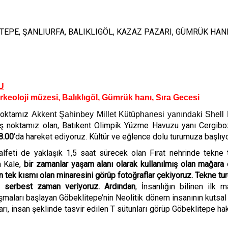
TEPE, ŞANLIURFA, BALIKLIGÖL, KAZAZ PAZARI, GÜMRÜK HANI
U
rkeoloji müzesi, Balıklıgöl, Gümrük hanı, Sıra Gecesi
 noktamız
Akkent Şahinbey Millet Kütüphanesi yanındaki Shell 
ış noktamız olan, Batıkent Olimpik Yüzme Havuzu yanı Cergibo
8.00
’da hareket ediyoruz. Kültür ve eğlence dolu turumuza başlıy
Halfeti de yaklaşık 1,5 saat sürecek olan Fırat nehrinde tekne 
 Kale,
bir zamanlar yaşam alanı olarak kullanılmış olan mağara e
an tek kısmı olan minaresini görüp fotoğraflar çekiyoruz. Tekne tu
n serbest zaman veriyoruz. Ardından
,
İnsanlığın bilinen ilk m
ışmaları başlayan Göbeklitepe’nin Neolitik dönem insanının kutsal
rı, insan şeklinde tasvir edilen T sütunları görüp Göbeklitepe ha