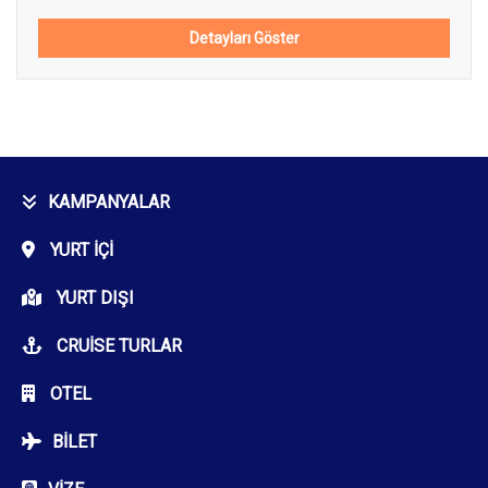
Detayları Göster
KAMPANYALAR
YURT İÇI
YURT DIŞI
CRUISE TURLAR
OTEL
BILET