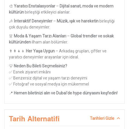
🎨
Yaratıcı Enstalasyonlar
–
Dijital sanat, moda ve modern
kültürün
birleştiği etkileyici alanlar.
🎶
İnteraktif Deneyimler
–
Müzik, ışık ve hareketin
birleştiği
çok duyulu deneyimler.
👗
Moda & Yaşam Tarzı Alanları
–
Global trendler ve sokak
kültüründen
ilham alan bölümler.
👨‍👩‍👧‍👦
Her Yaşa Uygun
– Arkadaş grupları, çiftler ve
yaratıcı deneyimler arayanlar için ideal.
💡
Neden Bu Bileti Seçmelisiniz?
✅ Esnek ziyaret imkânı
✅ Benzersiz dijital ve yaşam tarzı deneyimi
✅ Fotoğraf ve sosyal medya için mükemmel
📍
Hemen biletinizi alın ve Dubai’de hype dünyasını keşfedin!
Tarih Alternatifi
Tarihleri Gizle