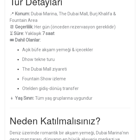
Tur Detayları
📍
Konum:
Dubai Marina, The Dubai Mall, Burj Khalifa &
Fountain Area
📆
Geçerlilik:
Her gün (önceden rezervasyon gereklidir)
⏳
Süre:
Yaklaşık
7 saat
🎟️
Dahil Olanlar:
Açık büfe akşam yemeği & içecekler
Dhow tekne turu
The Dubai Mall ziyareti
Fountain Show izleme
Otelden gidiş-dönüş transfer
👦
Yaş Sınırı:
Tüm yaş gruplarına uygundur
Neden Katılmalısınız?
Deniz üzerinde romantik bir akşam yemeği, Dubai Marina’nın
gece manzarası, dünyanın en büyük alışveriş merkezi ve