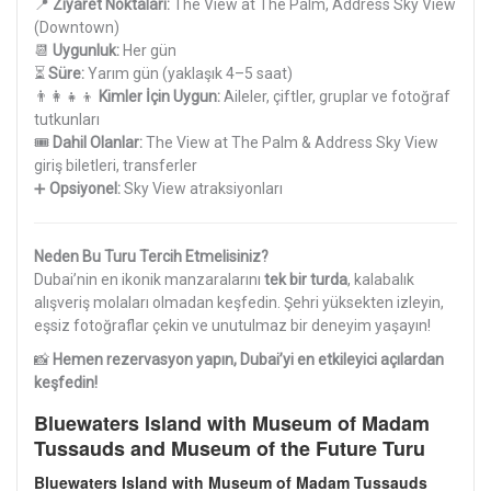
📍
Ziyaret Noktaları:
The View at The Palm, Address Sky View
(Downtown)
📆
Uygunluk:
Her gün
⏳
Süre:
Yarım gün (yaklaşık 4–5 saat)
👨‍👩‍👧‍👦
Kimler İçin Uygun:
Aileler, çiftler, gruplar ve fotoğraf
tutkunları
🎟️
Dahil Olanlar:
The View at The Palm & Address Sky View
giriş biletleri, transferler
➕
Opsiyonel:
Sky View atraksiyonları
Neden Bu Turu Tercih Etmelisiniz?
Dubai’nin en ikonik manzaralarını
tek bir turda
, kalabalık
alışveriş molaları olmadan keşfedin. Şehri yüksekten izleyin,
eşsiz fotoğraflar çekin ve unutulmaz bir deneyim yaşayın!
📸
Hemen rezervasyon yapın, Dubai’yi en etkileyici açılardan
keşfedin!
Bluewaters Island with Museum of Madam
Tussauds and Museum of the Future Turu
Bluewaters Island with Museum of Madam Tussauds