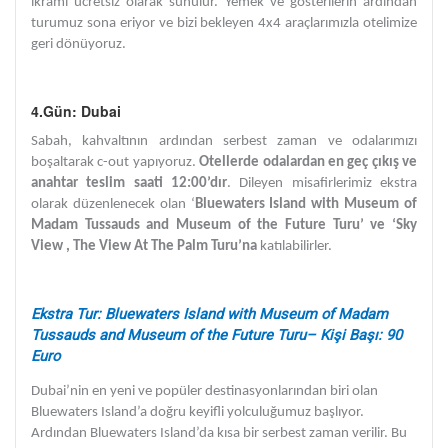
ikramı ücretsiz olarak sunulur. Yemek ve gösterilerin ardından
turumuz sona eriyor ve bizi bekleyen 4x4 araçlarımızla otelimize
geri dönüyoruz.
4.Gün: Dubai
Sabah, kahvaltının ardından serbest zaman ve odalarımızı
boşaltarak c-out yapıyoruz.
Otellerde odalardan en geç çıkış ve
anahtar teslim saati 12:00’dır
. Dileyen misafirlerimiz ekstra
olarak düzenlenecek olan ‘
Bluewaters Island with Museum of
Madam Tussauds and Museum of the Future Turu’ ve ‘Sky
View , The View At The Palm Turu’na
katılabilirler.
Ekstra Tur: Bluewaters Island with Museum of Madam
Tussauds and Museum of the Future Turu– Kişi Başı: 90
Euro
Dubai’nin en yeni ve popüler destinasyonlarından biri olan
Bluewaters Island’a doğru keyifli yolculuğumuz başlıyor.
Ardından Bluewaters Island’da kısa bir serbest zaman verilir. Bu