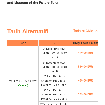
and Museum of the Future Turu
.
Tarih Alternatifi
Tarihleri Gizle
Tarih
Tur
İki Kişilik Oda Kişi Başı
3* Ecos Hotel At Al
449.00 EUR
Furjan Hotel vb. (Vize
Hariç)
3* Ecos Hotel At Al
539.00 EUR
Furjan Hotel vb. (Vize
Dahil)
4* Four Points by
469.00 EUR
Sheraton Production
29.08.2026 / 02.09.2026
Hotel vb. (Vize Hariç)
(
Müsait
)
4* Four Points by
559.00 EUR
Sheraton Production
Hotel vb. (Vize Dahil)
5* Vintage Grand Hotel