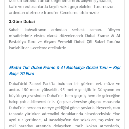
Mall’da serbest zaman değerlendirerek alışveriş yapabilir,
kafe ve restoranlarda keyifli vakit geçirebilirler. Turumuzun
ardından otelimize transfer. Geceleme otelimizde.
3.Gün: Dubai
Sabah kahvaltısının ardından serbest zaman. Dileyen
misafirlerimiz ekstra olarak düzenlenecek
Dubai Frame & Al
Bastakiya Turu
ve
Akşam Yemekli Dubai Çöl Safari Turu’na
katılabilirler. Geceleme otelimizde.
Ekstra Tur: Dubai Frame & Al Bastakiya Gezisi Turu – Kişi
Başı: 70 Euro
Dubai’deki Zabeel Park’ta bulunan bir gözlem evi, müze ve
anıttır. 150 metre yükseklik, 95 metre genişlik ile Dünyanın en
büyük çerçevesinden Dubai’nin hem geçmiş hem de geleceğine
bakıp çok etkileneceksiniz. Çerçeve zirvesine çıkışınız esnasında
Dubai’nin nereden nereye geldiğini görsel şovlarla izleyecek, cam
tabanda yürürken adrenalini doruklarında hissedeceksiniz
.
Yine
ayni tur içerisinde, Al Bastakiya'nın dar sokakları, taş evleri ve
eski pazarları arasında dolaşırken, tarih kokan atmosferin,