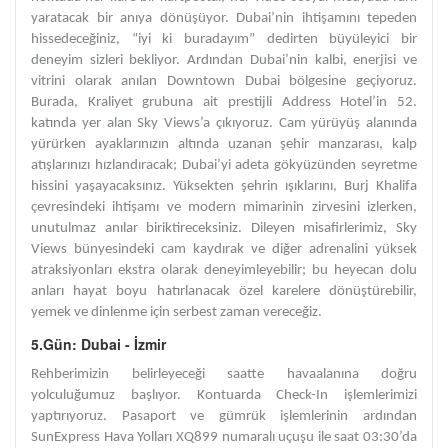
yaratacak bir anıya dönüşüyor. Dubai’nin ihtişamını tepeden
hissedeceğiniz, “iyi ki buradayım” dedirten büyüleyici bir
deneyim sizleri bekliyor. Ardından Dubai’nin kalbi, enerjisi ve
vitrini olarak anılan Downtown Dubai bölgesine geçiyoruz.
Burada, Kraliyet grubuna ait prestijli Address Hotel’in 52.
katında yer alan Sky Views’a çıkıyoruz. Cam yürüyüş alanında
yürürken ayaklarınızın altında uzanan şehir manzarası, kalp
atışlarınızı hızlandıracak; Dubai’yi adeta gökyüzünden seyretme
hissini yaşayacaksınız. Yüksekten şehrin ışıklarını, Burj Khalifa
çevresindeki ihtişamı ve modern mimarinin zirvesini izlerken,
unutulmaz anılar biriktireceksiniz. Dileyen misafirlerimiz, Sky
Views bünyesindeki cam kaydırak ve diğer adrenalini yüksek
atraksiyonları ekstra olarak deneyimleyebilir; bu heyecan dolu
anları hayat boyu hatırlanacak özel karelere dönüştürebilir,
yemek ve dinlenme için serbest zaman vereceğiz.
5.Gün: Dubai - İzmir
Rehberimizin belirleyeceği saatte havaalanına doğru
yolculuğumuz başlıyor. Kontuarda Check-In işlemlerimizi
yaptırıyoruz. Pasaport ve gümrük işlemlerinin ardından
SunExpress Hava Yolları XQ899 numaralı uçuşu ile saat 03:30’da