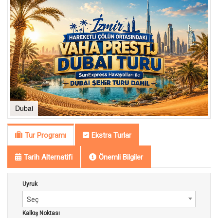
Dubai
Tur Programı
Ekstra Turlar
Tarih Alternatifi
Önemli Bilgiler
Uyruk
Seç
Kalkış Noktası