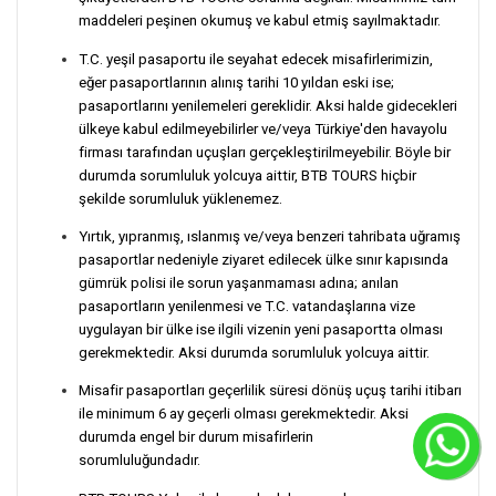
maddeleri peşinen okumuş ve kabul etmiş sayılmaktadır.
T.C. yeşil pasaportu ile seyahat edecek misafirlerimizin,
eğer pasaportlarının alınış tarihi 10 yıldan eski ise;
pasaportlarını yenilemeleri gereklidir. Aksi halde gidecekleri
ülkeye kabul edilmeyebilirler ve/veya Türkiye'den havayolu
firması tarafından uçuşları gerçekleştirilmeyebilir. Böyle bir
durumda sorumluluk yolcuya aittir, BTB TOURS hiçbir
şekilde sorumluluk yüklenemez.
Yırtık, yıpranmış, ıslanmış ve/veya benzeri tahribata uğramış
pasaportlar nedeniyle ziyaret edilecek ülke sınır kapısında
gümrük polisi ile sorun yaşanmaması adına; anılan
pasaportların yenilenmesi ve T.C. vatandaşlarına vize
uygulayan bir ülke ise ilgili vizenin yeni pasaportta olması
gerekmektedir. Aksi durumda sorumluluk yolcuya aittir.
Misafir pasaportları geçerlilik süresi dönüş uçuş tarihi itibarı
ile minimum 6 ay geçerli olması gerekmektedir. Aksi
durumda engel bir durum misafirlerin
C
sorumluluğundadır.