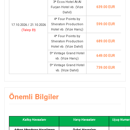
3* Ecos Hotel At Al
639.00 EUR
Furjan Hotel vb. (Vize
Dahil)
4* Four Points by
599.00 EUR
Sheraton Production
17.10.2026 / 21.10.2026
Hotel vb. (Vize Hariç)
(
Talep Et
)
4* Four Points by
689.00 EUR
Sheraton Production
Hotel vb. (Vize Dahil)
5* Vintage Grand Hotel
649.00 EUR
vb. (Vize Hariç)
5* Vintage Grand Hotel
739.00 EUR
vb. (Vize Dahil)
Önemli Bilgiler
Kalkış Havaalanı
Varış Havaalanı
Uçuş Numara
Adnan Menderes Havalimanı
Dubai Havaalanı