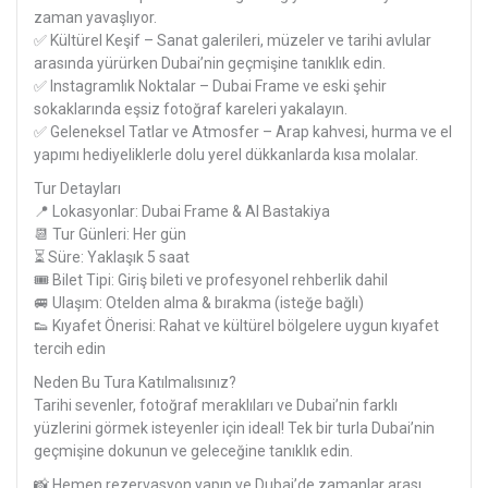
zaman yavaşlıyor.
✅ Kültürel Keşif – Sanat galerileri, müzeler ve tarihi avlular
arasında yürürken Dubai’nin geçmişine tanıklık edin.
✅ Instagramlık Noktalar – Dubai Frame ve eski şehir
sokaklarında eşsiz fotoğraf kareleri yakalayın.
✅ Geleneksel Tatlar ve Atmosfer – Arap kahvesi, hurma ve el
yapımı hediyeliklerle dolu yerel dükkanlarda kısa molalar.
Tur Detayları
📍 Lokasyonlar: Dubai Frame & Al Bastakiya
📆 Tur Günleri: Her gün
⏳ Süre: Yaklaşık 5 saat
🎟️ Bilet Tipi: Giriş bileti ve profesyonel rehberlik dahil
🚐 Ulaşım: Otelden alma & bırakma (isteğe bağlı)
👟 Kıyafet Önerisi: Rahat ve kültürel bölgelere uygun kıyafet
tercih edin
Neden Bu Tura Katılmalısınız?
Tarihi sevenler, fotoğraf meraklıları ve Dubai’nin farklı
yüzlerini görmek isteyenler için ideal! Tek bir turla Dubai’nin
geçmişine dokunun ve geleceğine tanıklık edin.
📸 Hemen rezervasyon yapın ve Dubai’de zamanlar arası