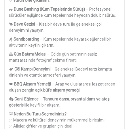
✨
Turun Öne Çıkanları:
🚙
Dune Bashing (Kum Tepelerinde Sürüş)
– Profesyonel
sürücüler eşliğinde kum tepelerinde heyecan dolu bir sürüş.
🐪
Deve Gezisi
– Kısa bir deve turu ile geleneksel çöl
deneyimini yaşayın.
🏂
Sandboarding
– Kum tepelerinde kayarak eğlenceli bir
aktivitenin keyfini çıkarın.
🌅
Gün Batımı Molası
– Çölde gün batımının eşsiz
manzarasında fotoğraf çekme fırsatı.
🏕
Çöl Kampı Deneyimi
– Geleneksel Bedevi tarzı kampta
dinlenin ve otantik atmosferi yaşayın.
🍽
BBQ Akşam Yemeği
– Arap ve uluslararası lezzetlerden
oluşan zengin
açık büfe akşam yemeği
.
🎭
Canlı Eğlence
–
Tanoura dansı, oryantal dans ve ateş
gösterisi
ile keyifli bir akşam.
💡
Neden Bu Turu Seçmelisiniz?
✅ Macera ve kültürel deneyimin mükemmel birleşimi
✅ Aileler, çiftler ve gruplar için ideal