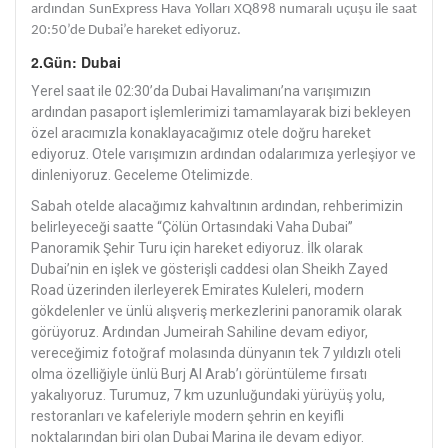
ardından SunExpress Hava Yolları XQ898 numaralı uçuşu ile saat
20:50’de Dubai’e hareket ediyoruz.
2.Gün: Dubai
Yerel saat ile 02:30’da Dubai Havalimanı’na varışımızın
ardından pasaport işlemlerimizi tamamlayarak bizi bekleyen
özel aracımızla konaklayacağımız otele doğru hareket
ediyoruz. Otele varışımızın ardından odalarımıza yerleşiyor ve
dinleniyoruz. Geceleme Otelimizde.
Sabah otelde alacağımız kahvaltının ardından, rehberimizin
belirleyeceği saatte “Çölün Ortasındaki Vaha Dubai”
Panoramik Şehir Turu için hareket ediyoruz. İlk olarak
Dubai’nin en işlek ve gösterişli caddesi olan Sheikh Zayed
Road üzerinden ilerleyerek Emirates Kuleleri, modern
gökdelenler ve ünlü alışveriş merkezlerini panoramik olarak
görüyoruz. Ardından Jumeirah Sahiline devam ediyor,
vereceğimiz fotoğraf molasında dünyanın tek 7 yıldızlı oteli
olma özelliğiyle ünlü Burj Al Arab’ı görüntüleme fırsatı
yakalıyoruz. Turumuz, 7 km uzunluğundaki yürüyüş yolu,
restoranları ve kafeleriyle modern şehrin en keyifli
noktalarından biri olan Dubai Marina ile devam ediyor.