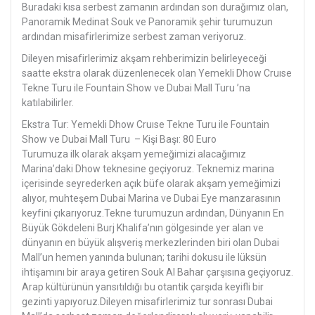
Buradaki kısa serbest zamanın ardından son durağımız olan,
Panoramik Medinat Souk ve Panoramik şehir turumuzun
ardından misafirlerimize serbest zaman veriyoruz.
Dileyen misafirlerimiz akşam rehberimizin belirleyeceği
saatte ekstra olarak düzenlenecek olan Yemekli Dhow Cruıse
Tekne Turu ile Fountain Show ve Dubai Mall Turu ’na
katılabilirler.
Ekstra Tur: Yemekli Dhow Cruıse Tekne Turu ile Fountain
Show ve Dubai Mall Turu – Kişi Başı: 80 Euro
Turumuza ilk olarak akşam yemeğimizi alacağımız
Marina’daki Dhow teknesine geçiyoruz. Teknemiz marina
içerisinde seyrederken açık büfe olarak akşam yemeğimizi
alıyor, muhteşem Dubai Marina ve Dubai Eye manzarasının
keyfini çıkarıyoruz.Tekne turumuzun ardından, Dünyanın En
Büyük Gökdeleni Burj Khalifa’nın gölgesinde yer alan ve
dünyanın en büyük alışveriş merkezlerinden biri olan Dubai
Mall’un hemen yanında bulunan; tarihi dokusu ile lüksün
ihtişamını bir araya getiren Souk Al Bahar çarşısına geçiyoruz.
Arap kültürünün yansıtıldığı bu otantik çarşıda keyifli bir
gezinti yapıyoruz.Dileyen misafirlerimiz tur sonrası Dubai