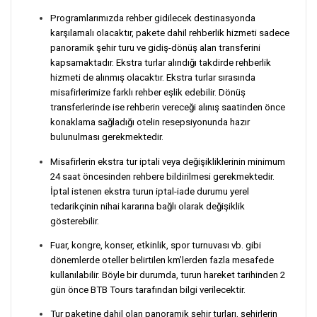
Programlarımızda rehber gidilecek destinasyonda
karşılamalı olacaktır, pakete dahil rehberlik hizmeti sadece
panoramik şehir turu ve gidiş-dönüş alan transferini
kapsamaktadır. Ekstra turlar alındığı takdirde rehberlik
hizmeti de alınmış olacaktır. Ekstra turlar sırasında
misafirlerimize farklı rehber eşlik edebilir. Dönüş
transferlerinde ise rehberin vereceği alınış saatinden önce
konaklama sağladığı otelin resepsiyonunda hazır
bulunulması gerekmektedir.
Misafirlerin ekstra tur iptali veya değişikliklerinin minimum
24 saat öncesinden rehbere bildirilmesi gerekmektedir.
İptal istenen ekstra turun iptal-iade durumu yerel
tedarikçinin nihai kararına bağlı olarak değişiklik
gösterebilir.
Fuar, kongre, konser, etkinlik, spor turnuvası vb. gibi
dönemlerde oteller belirtilen km’lerden fazla mesafede
kullanılabilir. Böyle bir durumda, turun hareket tarihinden 2
gün önce BTB Tours tarafından bilgi verilecektir.
Tur paketine dahil olan panoramik şehir turları, şehirlerin