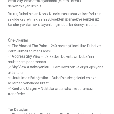
verici Sky View atraksiyonlarını
(ekstra ücretli)
deneyimleyebilirsiniz.
Bu tur, Dubai’nin en ikonik iki noktasını rahat ve konforlu bir
şekilde keşfetmek, şehri
yüksekten izlemek ve benzersiz
kareler yakalamak
isteyenler için ideal bir deneyim sunar.
Öne Çıkanlar
✅
The View at The Palm
– 240 metre yükseklikte Dubai ve
Palm Jumeirah manzarası
✅
Address Sky View
– 52. kattan Downtown Dubai’nin
muhteşem panoraması
✅
Sky View Atraksiyonları
– Cam kaydırak ve diğer opsiyonel
aktiviteler
✅
Unutulmaz Fotoğraflar
– Dubai’nin simgelerini en özel
açılardan yakalama fırsatı
✅
Konforlu Ulaşım
– Noktalar arası rahat ve sorunsuz
transferler
Tur Detayları