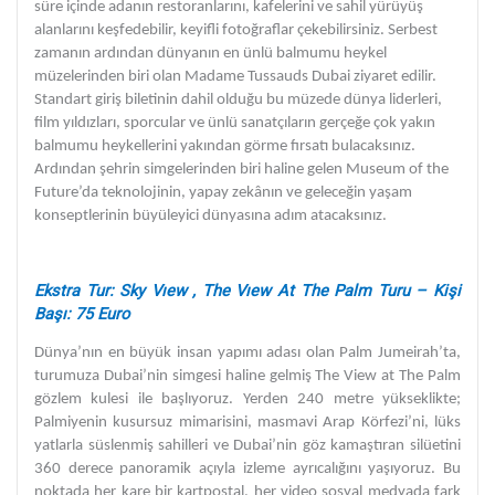
süre içinde adanın restoranlarını, kafelerini ve sahil yürüyüş
alanlarını keşfedebilir, keyifli fotoğraflar çekebilirsiniz. Serbest
zamanın ardından dünyanın en ünlü balmumu heykel
müzelerinden biri olan Madame Tussauds Dubai ziyaret edilir.
Standart giriş biletinin dahil olduğu bu müzede dünya liderleri,
film yıldızları, sporcular ve ünlü sanatçıların gerçeğe çok yakın
balmumu heykellerini yakından görme fırsatı bulacaksınız.
Ardından şehrin simgelerinden biri haline gelen Museum of the
Future’da teknolojinin, yapay zekânın ve geleceğin yaşam
konseptlerinin büyüleyici dünyasına adım atacaksınız.
Ekstra Tur: Sky Vıew , The Vıew At The Palm Turu – Kişi
Başı: 75 Euro
Dünya’nın en büyük insan yapımı adası olan Palm Jumeirah’ta,
turumuza Dubai’nin simgesi haline gelmiş The View at The Palm
gözlem kulesi ile başlıyoruz. Yerden 240 metre yükseklikte;
Palmiyenin kusursuz mimarisini, masmavi Arap Körfezi’ni, lüks
yatlarla süslenmiş sahilleri ve Dubai’nin göz kamaştıran silüetini
360 derece panoramik açıyla izleme ayrıcalığını yaşıyoruz. Bu
noktada her kare bir kartpostal, her video sosyal medyada fark