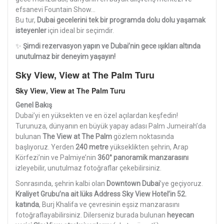
efsanevi Fountain Show…
Bu tur,
Dubai gecelerini tek bir programda dolu dolu yaşamak
isteyenler
için ideal bir seçimdir.
✨
Şimdi rezervasyon yapın ve Dubai’nin gece ışıkları altında
unutulmaz bir deneyim yaşayın!
Sky View, View at The Palm Turu
Sky View, View at The Palm Turu
Genel Bakış
Dubai’yi en yüksekten ve en özel açılardan keşfedin!
Turunuza, dünyanın en büyük yapay adası Palm Jumeirah’da
bulunan
The View at The Palm
gözlem noktasında
başlıyoruz. Yerden
240 metre
yükseklikten şehrin, Arap
Körfezi’nin ve Palmiye’nin
360° panoramik manzarasını
izleyebilir, unutulmaz fotoğraflar çekebilirsiniz.
Sonrasında, şehrin kalbi olan
Downtown Dubai
’ye geçiyoruz.
Kraliyet Grubu’na ait lüks Address Sky View Hotel’in 52.
katında
, Burj Khalifa ve çevresinin eşsiz manzarasını
fotoğraflayabilirsiniz. Dilerseniz burada bulunan
heyecan