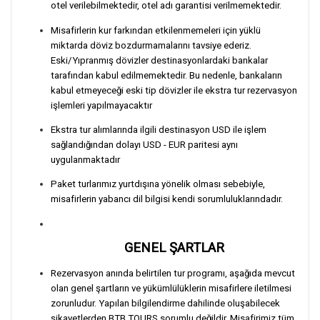
otel verilebilmektedir, otel adı garantisi verilmemektedir.
Misafirlerin kur farkından etkilenmemeleri için yüklü
miktarda döviz bozdurmamalarını tavsiye ederiz.
Eski/Yıpranmış dövizler destinasyonlardaki bankalar
tarafından kabul edilmemektedir. Bu nedenle, bankaların
kabul etmeyeceği eski tip dövizler ile ekstra tur rezervasyon
işlemleri yapılmayacaktır
Ekstra tur alımlarında ilgili destinasyon USD ile işlem
sağlandığından dolayı USD - EUR paritesi aynı
uygulanmaktadır
Paket turlarımız yurtdışına yönelik olması sebebiyle,
misafirlerin yabancı dil bilgisi kendi sorumluluklarındadır.
GENEL ŞARTLAR
Rezervasyon anında belirtilen tur programı, aşağıda mevcut
olan genel şartların ve yükümlülüklerin misafirlere iletilmesi
zorunludur. Yapılan bilgilendirme dahilinde oluşabilecek
şikayetlerden BTB TOURS sorumlu değildir. Misafirimiz tüm