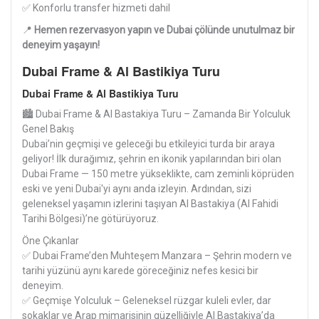
✅ Konforlu transfer hizmeti dahil
📍
Hemen rezervasyon yapın ve Dubai çölünde unutulmaz bir
deneyim yaşayın!
Dubai Frame & Al Bastikiya Turu
Dubai Frame & Al Bastikiya Turu
🏙️ Dubai Frame & Al Bastakiya Turu – Zamanda Bir Yolculuk
Genel Bakış
Dubai’nin geçmişi ve geleceği bu etkileyici turda bir araya
geliyor! İlk durağımız, şehrin en ikonik yapılarından biri olan
Dubai Frame — 150 metre yükseklikte, cam zeminli köprüden
eski ve yeni Dubai'yi aynı anda izleyin. Ardından, sizi
geleneksel yaşamın izlerini taşıyan Al Bastakiya (Al Fahidi
Tarihi Bölgesi)’ne götürüyoruz.
Öne Çıkanlar
✅ Dubai Frame’den Muhteşem Manzara – Şehrin modern ve
tarihi yüzünü aynı karede göreceğiniz nefes kesici bir
deneyim.
✅ Geçmişe Yolculuk – Geleneksel rüzgar kuleli evler, dar
sokaklar ve Arap mimarisinin güzelliğiyle Al Bastakiya’da