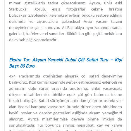
mimari güzelliklerin tadını çıkaracaksınız. Ayrıca, ünlü eski
Starbucks’ı görüp, eşsiz fotoğraflar çekme fırsatını
bulacaksınız.Bölgedeki geleneksel evlerin birçoğu restore edilmiş
durumda ve ziyaretçilere geleneksel Arap yaşam tarzını
deneyimleme şansı sunuyor. Al Bastakiya aynı zamanda sanat
galerileri, kafeler ve el sanatları dükkânları gibi çeşitli mekânlara
da ev sahipliği yapmaktadır.
Ekstra Tur: Akşam Yemekli Dubai Çöl Safari Turu – Kişi
Başı: 80 Euro
4x4 araçlarımızla otelinizden alınarak çöl safari deneyimine
başlıyoruz. Kızıl kumlar üzerinde gerçekleştireceğimiz eğlenceli ve
adrenalin dolu sürüş sırasında unutulmaz anlar yaşayacak,
dileyen misafirlerimizle birlikte eşsiz çöl gün batımını izleme
fırsatı bulacağız. Safari sürüşünün ardından çölün ortasında yer
alan Bedevi kampına varıyoruz. Burada düzenlenen birbirinden
keyifli şovlar ve dansöz gösterileri eşliğinde akşam yemeğimizi
alıyoruz. Ayrıca misafirlerimize deveye binme imkânı da
sunulmaktadır. Tur boyunca sınırsız meşrubat, çay ve kahve