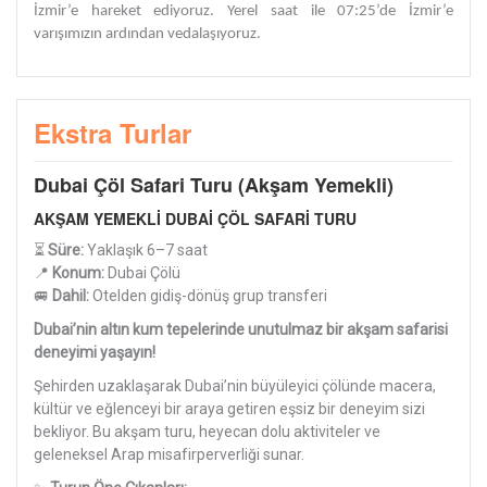
İzmir’e hareket ediyoruz. Yerel saat ile 07:25’de İzmir’e
varışımızın ardından vedalaşıyoruz.
Ekstra Turlar
Dubai Çöl Safari Turu (Akşam Yemekli)
AKŞAM YEMEKLİ DUBAİ ÇÖL SAFARİ TURU
⏳
Süre:
Yaklaşık 6–7 saat
📍
Konum:
Dubai Çölü
🚐
Dahil:
Otelden gidiş-dönüş grup transferi
Dubai’nin altın kum tepelerinde unutulmaz bir akşam safarisi
deneyimi yaşayın!
Şehirden uzaklaşarak Dubai’nin büyüleyici çölünde macera,
kültür ve eğlenceyi bir araya getiren eşsiz bir deneyim sizi
bekliyor. Bu akşam turu, heyecan dolu aktiviteler ve
geleneksel Arap misafirperverliği sunar.