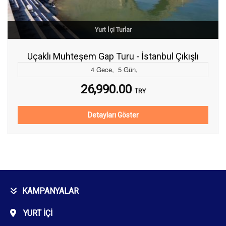
Yurt İçi Turlar
Uçaklı Muhteşem Gap Turu - İstanbul Çıkışlı
4
Gece
,
5
Gün
,
26,990.00
TRY
Detayları Göster
KAMPANYALAR
YURT İÇI