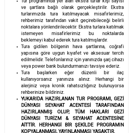
Tur programında yer alan ekstra turlar kişi sayısı
ve şartlara bağlı olarak gerçekleştirilir. Ekstra
turlarımızda tura katılmayacak misafirlerimiz,
rehberimiz tarafından vakit geçirebileceği belirli
noktalara yönlendirilecektir. Ekstra turlara katılmak
istemeyen misafirlerimiz bu noktalarda
beklemeyi kabul ederek tura katılmışlardır.
Tura gidilen bölgenin hava şartlarına, coğrafi
yapısına göre uygun kıyafet ve aksesuar tercih
edilmelidir. Telefonlarınız için yanınızda şarj cihazı
veya power bank bulundurmanızı tavsiye ederiz.
Tura başlarken eğer düzenli bir ilaç
kullanıyorsanız yanınıza alınız. Herhangi bir
alerjiniz veya kronik rahatsızlığınız bulunuyorsa
rehberinize bildiriniz.
YUKARIDA HAZIRLANAN TUR PROGRAMI, GEZİ
DÜNYASI SEYAHAT ACENTESİ TARAFINDAN
HAZIRLANMIŞ OLUP, TÜM HAKLARI GEZİ
DÜNYASI TURİZM & SEYAHAT ACENTESİNE
AİTTİR. HERHANGİ BİR ŞEKİLDE PROGRAMIN
KOPYALANMASI, YAYINLANMASI YASAKTIR.