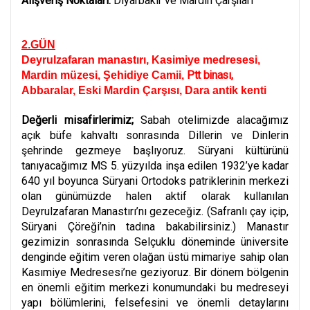
Alışveriş Noktaları:
Diyarbakır ve Mardin
Çarşıları
2.GÜN
Deyrulzafaran manastırı, Kasimiye medresesi,
Ptt binası,
Mardin müzesi, Şehidiye Camii,
Abbaralar, Eski Mardin Çarşısı, Dara antik kenti
Değerli misafirlerimiz;
Sabah otelimizde alacağımız
açık büfe kahvaltı sonrasında Dillerin ve Dinlerin
şehrinde gezmeye başlıyoruz. Süryani kültürünü
tanıyacağımız MS 5. yüzyılda inşa edilen 1932’ye kadar
640 yıl boyunca Süryani Ortodoks patriklerinin merkezi
olan günümüzde halen aktif olarak kullanılan
Deyrulzafaran Manastırı’nı gezeceğiz. (Safranlı çay içip,
Süryani Çöreği’nin tadına bakabilirsiniz.) Manastır
gezimizin sonrasında Selçuklu döneminde üniversite
denginde eğitim veren olağan üstü mimariye sahip olan
Kasımiye Medresesi’ne geziyoruz.
Bir dönem bölgenin
en önemli eğitim merkezi konumundaki bu medreseyi
yapı bölümlerini, felsefesini ve önemli detaylarını