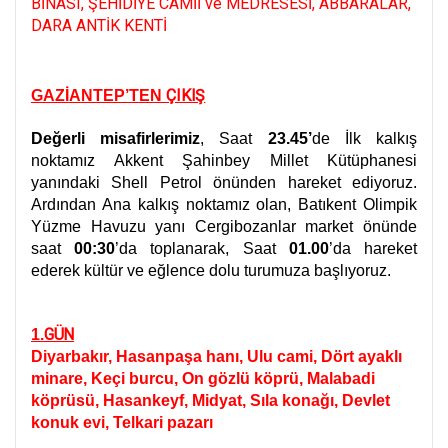
BİNASI, ŞEHİDİYE CAMİİ ve MEDRESESİ, ABBARALAR,
DARA ANTİK KENTİ
ÇIKIŞ
GAZİANTEP’TEN
Değerli misafirlerimiz
, Saat
23.45’
de İlk kalkış
noktamız Akkent Şahinbey Millet Kütüphanesi
yanındaki Shell Petrol önünden hareket ediyoruz.
Ardından Ana kalkış noktamız olan, Batıkent Olimpik
Yüzme Havuzu yanı Cergibozanlar market önünde
saat
00:30
’da toplanarak, Saat
01.00
’da hareket
ederek kültür ve eğlence dolu turumuza başlıyoruz.
GÜN
1.
Diyarbakır, Hasanpaşa hanı, Ulu cami, Dört ayaklı
minare, Keçi burcu, On gözlü köprü, Malabadi
köprüsü, Hasankeyf, Midyat, Sıla konağı, Devlet
konuk evi, Telkari pazarı