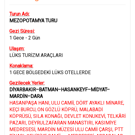
Turun Adı:
MEZOPOTAMYA TURU
Gezi Süresi:
1 Gece - 2 Gün
Ulaşım:
LÜKS TURİZM ARAÇLARI
Konaklama:
1 GECE BÖLGEDEKİ LÜKS OTELLERDE
Gezilecek Yerler:
DİYARBAKIR–BATMAN–HASANKEYF–MİDYAT–
MARDİN–DARA
HASANPAŞA HANI
,
ULU CAMİİ, DÖRT AYAKLI MİNARE
,
KEÇİ BURCU
,
ON GÖZLÜ KÖPRÜ, MALABADİ
KÖPRÜSÜ, SILA KONAĞI, DEVLET KONUKEVİ, TELKÂRİ
PAZARI, DEYRULZAFARAN MANASTIRI, KASIMİYE
MEDRESESİ, MARDİN MÜZESİ ULU CAMİİ ÇARŞI, PTT