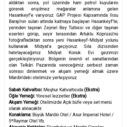
aldıktan sonra, yol üzerinde ham petrol kuyularını
görerek erişilmez mağaralar anlamına gelen
Hasankeyf’e varıyoruz. GAP Projesi Kapsamında Ilısu
Barajı’nın suları altında kalmaya başlayan Hasankeyf'te;
yerinden taşınan Zeynel Bey Türbesi ve diğer taşınan
eserleri görüp, seyir terasından Artuklu Köprüsü'nü
fotoğrafladıktan sonra yeni Hasankeyf-Midyat yolunu
kullanarak Midyat’a geçiyoruz. Sıla dizisinden
hatırlayacağımız Midyat Konuk Evi gezimizi
gerçekleştiriyoruz. Bölgenin önemli el sanatlarından
olan Telkâri Pazarında vereceğimiz serbest zaman
sonrası dinlenmek ve akşam yemeği almak üzere
Mardin’deki otelimize yerleşiyoruz.
Sabah Kahvaltısı:
Meşhur Kahvaltıcıda
(Ekstra)
Öğle Yemeği:
Yöresel lezzetler
(Ekstra)
Akşam Yemeği:
Otelimizde Açık büfe veya set menü
olarak alınacaktır.
Konaklama:
Büyük Mardin Otel / Asur İmperial Hotel /
5*Raymar Otel Vb.