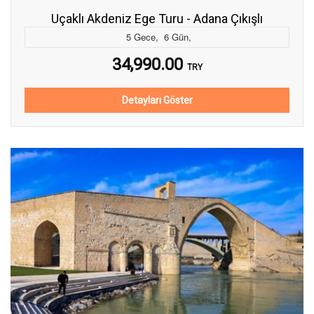
Uçaklı Akdeniz Ege Turu - Adana Çıkışlı
5
Gece
,
6
Gün
,
34,990.00
TRY
Detayları Göster