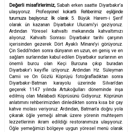
Değerli misafirlerimiz,
Sabah erken saatte Diyarbakır’a
ulaşıyoruz.
P
rofesyonel kokartlı Rehberimiz eşliğinde
turumuza başlıyoruz. İlk olarak
5. Büyük Harem-i Şerif
olarak ün kazanan Diyarbakır Ulucami’yi geziyoruz.
Ardından Yöresel kahvaltı mekanında kahvaltımızı
alıyoruz. Kahvaltı Sonrası Diyarbakır tarihi çarşının
içerisinden gezerek Dört Ayaklı Minare’yi görüyoruz.
Çin Seddi'nden sonra dünyanın en uzun, en geniş ve en
sağlam surlarından kabul edilen Diyarbakır surlarının en
önemli burcu olan Keçi Burcuna çıkıp buradan
Diyarbakır’ı keyifle izliyoruz. Ardından Hz. Süleyman
Camii ve On Gözlü Köprüyü fotoğrafladıktan sonra
Diyarbakır-Batman karayolu üzerinde Silvan’dan
geçerek 1147 yılında Artukoğulları döneminde inşa
edilmiş olan Malabadi Köprüsünü Gidiyoruz. Köprünün
anlatımını rehberimizden dinledikten sonra kısa bir çay
kahve molası veriyoruz. Ardından, Batman’a doğru yola
çıkarak öğle yemeği almak üzere yörenin muhteşem
lezzetlerinin ikram edildiği restoranımıza ulaşıyoruz.
Öğle yemeğimizi bölgeye uygun yöresel menü olarak