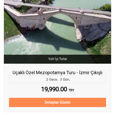
Yurt İçi Turlar
Uçaklı Özel Mezopotamya Turu - İzmir Çıkışlı
2
Gece
,
3
Gün
,
19,990.00
TRY
Detayları Göster