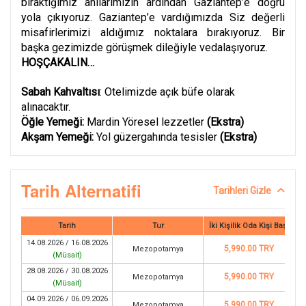
bıraktığımız anılarımızın ardından Gaziantep’e doğru
yola çıkıyoruz. Gaziantep’e vardığımızda Siz değerli
misafirlerimizi aldığımız noktalara bırakıyoruz. Bir
başka gezimizde görüşmek dileğiyle vedalaşıyoruz.
HOŞÇAKALIN…
Sabah Kahvaltısı
: Otelimizde açık büfe olarak
alınacaktır.
Öğle Yemeği:
Mardin Yöresel lezzetler
(Ekstra)
Akşam Yemeği:
Yol güzergahında tesisler
(Ekstra)
Tarih Alternatifi
Tarihleri Gizle
Tarih
Tur
İki Kişilik Oda Kişi Başı
14.08.2026 / 16.08.2026
5,990.00 TRY
Mezopotamya
(
Müsait
)
28.08.2026 / 30.08.2026
5,990.00 TRY
Mezopotamya
(
Müsait
)
04.09.2026 / 06.09.2026
5,990.00 TRY
Mezopotamya