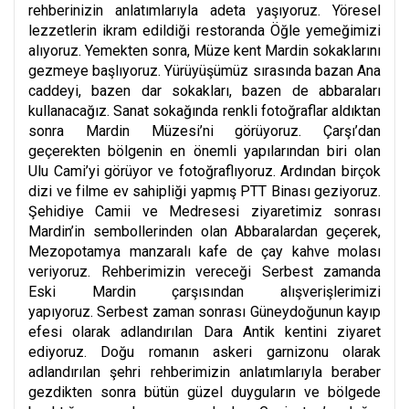
rehberinizin anlatımlarıyla adeta yaşıyoruz. Yöresel
lezzetlerin ikram edildiği restoranda Öğle yemeğimizi
alıyoruz. Yemekten sonra, Müze kent Mardin sokaklarını
gezmeye başlıyoruz. Yürüyüşümüz sırasında bazan Ana
caddeyi, bazen dar sokakları, bazen de abbaraları
kullanacağız. Sanat sokağında renkli fotoğraflar aldıktan
sonra Mardin Müzesi’ni görüyoruz. Çarşı’dan
geçerekten bölgenin en önemli yapılarından biri olan
Ulu Cami’yi görüyor ve fotoğraflıyoruz. Ardından birçok
dizi ve filme ev sahipliği yapmış PTT Binası geziyoruz.
Şehidiye Camii ve Medresesi ziyaretimiz sonrası
Mardin’in sembollerinden olan Abbaralardan geçerek,
Mezopotamya manzaralı kafe de çay kahve molası
veriyoruz. Rehberimizin vereceği Serbest zamanda
Eski Mardin çarşısından alışverişlerimizi
yapıyoruz.
Serbest zaman sonrası Güneydoğunun kayıp
efesi olarak adlandırılan Dara Antik kentini ziyaret
ediyoruz. Doğu romanın askeri garnizonu olarak
adlandırılan şehri rehberimizin anlatımlarıyla beraber
gezdikten sonra bütün güzel duyguların ve bölgede