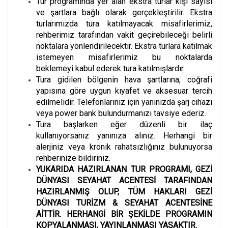
Tur programında yer alan ekstra turlar kişi sayısı
ve şartlara bağlı olarak gerçekleştirilir. Ekstra
turlarımızda tura katılmayacak misafirlerimiz,
rehberimiz tarafından vakit geçirebileceği belirli
noktalara yönlendirilecektir. Ekstra turlara katılmak
istemeyen misafirlerimiz bu noktalarda
beklemeyi kabul ederek tura katılmışlardır.
Tura gidilen bölgenin hava şartlarına, coğrafi
yapısına göre uygun kıyafet ve aksesuar tercih
edilmelidir. Telefonlarınız için yanınızda şarj cihazı
veya power bank bulundurmanızı tavsiye ederiz.
Tura başlarken eğer düzenli bir ilaç
kullanıyorsanız yanınıza alınız. Herhangi bir
alerjiniz veya kronik rahatsızlığınız bulunuyorsa
rehberinize bildiriniz.
YUKARIDA HAZIRLANAN TUR PROGRAMI, GEZİ
DÜNYASI SEYAHAT ACENTESİ TARAFINDAN
HAZIRLANMIŞ OLUP, TÜM HAKLARI GEZİ
DÜNYASI TURİZM & SEYAHAT ACENTESİNE
AİTTİR. HERHANGİ BİR ŞEKİLDE PROGRAMIN
KOPYALANMASI, YAYINLANMASI YASAKTIR.