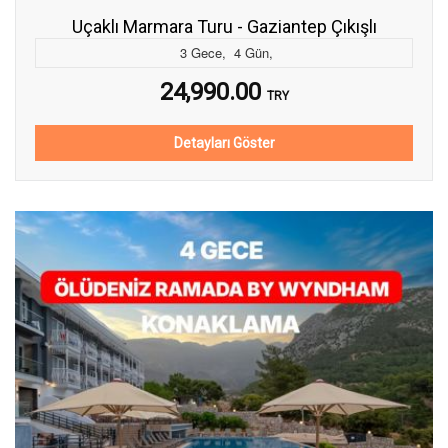
Uçaklı Marmara Turu - Gaziantep Çıkışlı
3
Gece
,
4
Gün
,
24,990.00
TRY
Detayları Göster