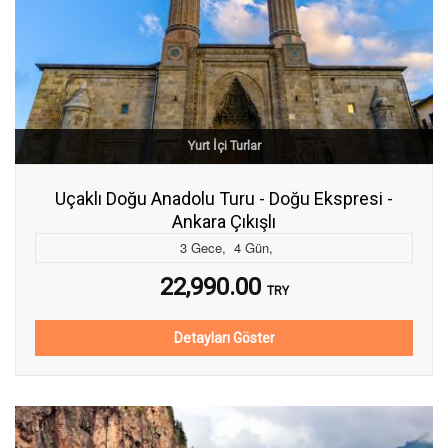
Yurt İçi Turlar
Uçaklı Doğu Anadolu Turu - Doğu Ekspresi -
Ankara Çıkışlı
3
Gece
,
4
Gün
,
22,990.00
TRY
Detayları Göster