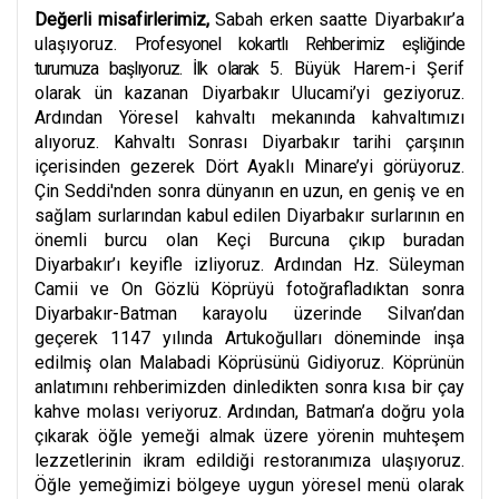
Değerli misafirlerimiz,
Sabah erken saatte Diyarbakır’a
ulaşıyoruz.
P
rofesyonel kokartlı Rehberimiz eşliğinde
turumuza başlıyoruz. İlk olarak
5. Büyük Harem-i Şerif
olarak ün kazanan Diyarbakır Ulucami’yi geziyoruz.
Ardından Yöresel kahvaltı mekanında kahvaltımızı
alıyoruz. Kahvaltı Sonrası Diyarbakır tarihi çarşının
içerisinden gezerek Dört Ayaklı Minare’yi görüyoruz.
Çin Seddi'nden sonra dünyanın en uzun, en geniş ve en
sağlam surlarından kabul edilen Diyarbakır surlarının en
önemli burcu olan Keçi Burcuna çıkıp buradan
Diyarbakır’ı keyifle izliyoruz. Ardından Hz. Süleyman
Camii ve On Gözlü Köprüyü fotoğrafladıktan sonra
Diyarbakır-Batman karayolu üzerinde Silvan’dan
geçerek 1147 yılında Artukoğulları döneminde inşa
edilmiş olan Malabadi Köprüsünü Gidiyoruz. Köprünün
anlatımını rehberimizden dinledikten sonra kısa bir çay
kahve molası veriyoruz. Ardından, Batman’a doğru yola
çıkarak öğle yemeği almak üzere yörenin muhteşem
lezzetlerinin ikram edildiği restoranımıza ulaşıyoruz.
Öğle yemeğimizi bölgeye uygun yöresel menü olarak