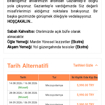
bıraktığımız anılarımızın ardından Gaziantep’e doğru
yola çıkıyoruz. Gaziantep’e vardığımızda Siz değerli
misafirlerimizi aldığımız noktalara bırakıyoruz. Bir
başka gezimizde görüşmek dileğiyle vedalaşıyoruz.
HOŞÇAKALIN…
Sabah Kahvaltısı
: Otelimizde açık büfe olarak
alınacaktır.
Öğle Yemeği:
Mardin Yöresel lezzetler
(Ekstra)
Akşam Yemeği:
Yol güzergahında tesisler
(Ekstra)
Tarih Alternatifi
Tarihleri Gizle
Tarih
Tur
İki Kişilik Oda Kişi Başı
14.08.2026 / 16.08.2026
5,990.00 TRY
Mezopotamya
(
Müsait
)
28.08.2026 / 30.08.2026
5,990.00 TRY
Mezopotamya
(
Müsait
)
04.09.2026 / 06.09.2026
5,990.00 TRY
Mezopotamya