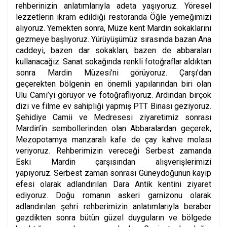
rehberinizin anlatımlarıyla adeta yaşıyoruz. Yöresel
lezzetlerin ikram edildiği restoranda Öğle yemeğimizi
alıyoruz. Yemekten sonra, Müze kent Mardin sokaklarını
gezmeye başlıyoruz. Yürüyüşümüz sırasında bazan Ana
caddeyi, bazen dar sokakları, bazen de abbaraları
kullanacağız. Sanat sokağında renkli fotoğraflar aldıktan
sonra Mardin Müzesi’ni görüyoruz. Çarşı’dan
geçerekten bölgenin en önemli yapılarından biri olan
Ulu Cami’yi görüyor ve fotoğraflıyoruz. Ardından birçok
dizi ve filme ev sahipliği yapmış PTT Binası geziyoruz.
Şehidiye Camii ve Medresesi ziyaretimiz sonrası
Mardin’in sembollerinden olan Abbaralardan geçerek,
Mezopotamya manzaralı kafe de çay kahve molası
veriyoruz. Rehberimizin vereceği Serbest zamanda
Eski Mardin çarşısından alışverişlerimizi
yapıyoruz.
Serbest zaman sonrası Güneydoğunun kayıp
efesi olarak adlandırılan Dara Antik kentini ziyaret
ediyoruz. Doğu romanın askeri garnizonu olarak
adlandırılan şehri rehberimizin anlatımlarıyla beraber
gezdikten sonra bütün güzel duyguların ve bölgede