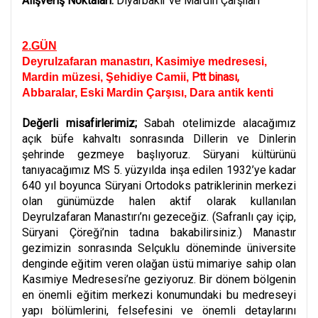
Alışveriş Noktaları:
Diyarbakır ve Mardin
Çarşıları
2.GÜN
Deyrulzafaran manastırı, Kasimiye medresesi,
Ptt binası,
Mardin müzesi, Şehidiye Camii,
Abbaralar, Eski Mardin Çarşısı, Dara antik kenti
Değerli misafirlerimiz;
Sabah otelimizde alacağımız
açık büfe kahvaltı sonrasında Dillerin ve Dinlerin
şehrinde gezmeye başlıyoruz. Süryani kültürünü
tanıyacağımız MS 5. yüzyılda inşa edilen 1932’ye kadar
640 yıl boyunca Süryani Ortodoks patriklerinin merkezi
olan günümüzde halen aktif olarak kullanılan
Deyrulzafaran Manastırı’nı gezeceğiz. (Safranlı çay içip,
Süryani Çöreği’nin tadına bakabilirsiniz.) Manastır
gezimizin sonrasında Selçuklu döneminde üniversite
denginde eğitim veren olağan üstü mimariye sahip olan
Kasımiye Medresesi’ne geziyoruz.
Bir dönem bölgenin
en önemli eğitim merkezi konumundaki bu medreseyi
yapı bölümlerini, felsefesini ve önemli detaylarını