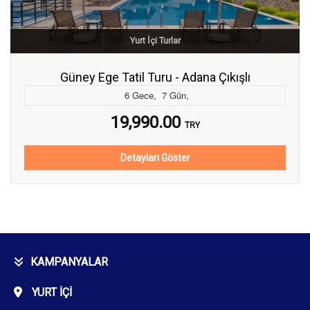
Yurt İçi Turlar
Güney Ege Tatil Turu - Adana Çıkışlı
6
Gece
,
7
Gün
,
19,990.00
TRY
Detayları Göster
KAMPANYALAR
YURT İÇI