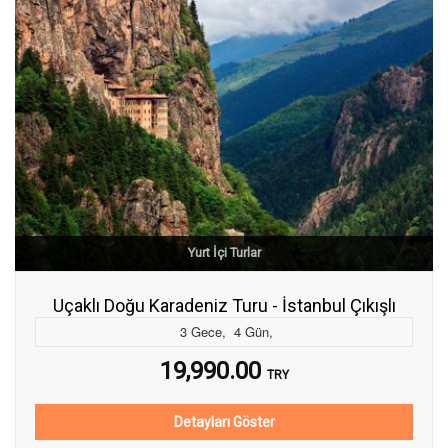
Yurt İçi Turlar
Uçaklı Doğu Karadeniz Turu - İstanbul Çıkışlı
3
Gece
,
4
Gün
,
19,990.00
TRY
Detayları Göster