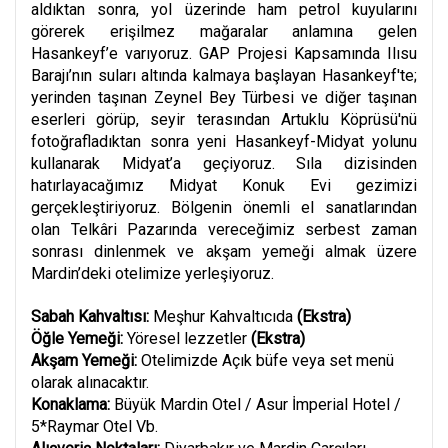
aldıktan sonra, yol üzerinde ham petrol kuyularını
görerek erişilmez mağaralar anlamına gelen
Hasankeyf’e varıyoruz. GAP Projesi Kapsamında Ilısu
Barajı’nın suları altında kalmaya başlayan Hasankeyf'te;
yerinden taşınan Zeynel Bey Türbesi ve diğer taşınan
eserleri görüp, seyir terasından Artuklu Köprüsü'nü
fotoğrafladıktan sonra yeni Hasankeyf-Midyat yolunu
kullanarak Midyat’a geçiyoruz. Sıla dizisinden
hatırlayacağımız Midyat Konuk Evi gezimizi
gerçekleştiriyoruz. Bölgenin önemli el sanatlarından
olan Telkâri Pazarında vereceğimiz serbest zaman
sonrası dinlenmek ve akşam yemeği almak üzere
Mardin’deki otelimize yerleşiyoruz.
Sabah Kahvaltısı:
Meşhur Kahvaltıcıda
(Ekstra)
Öğle Yemeği:
Yöresel lezzetler
(Ekstra)
Akşam Yemeği:
Otelimizde Açık büfe veya set menü
olarak alınacaktır.
Konaklama:
Büyük Mardin Otel / Asur İmperial Hotel /
5*Raymar Otel Vb.