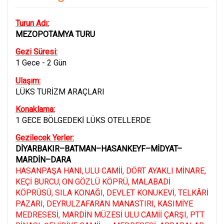
Turun Adı:
MEZOPOTAMYA TURU
Gezi Süresi:
1 Gece - 2 Gün
Ulaşım:
LÜKS TURİZM ARAÇLARI
Konaklama:
1 GECE BÖLGEDEKİ LÜKS OTELLERDE
Gezilecek Yerler:
DİYARBAKIR–BATMAN–HASANKEYF–MİDYAT–
MARDİN–DARA
HASANPAŞA HANI
,
ULU CAMİİ, DÖRT AYAKLI MİNARE
,
KEÇİ BURCU
,
ON GÖZLÜ KÖPRÜ, MALABADİ
KÖPRÜSÜ, SILA KONAĞI, DEVLET KONUKEVİ, TELKÂRİ
PAZARI, DEYRULZAFARAN MANASTIRI, KASIMİYE
MEDRESESİ, MARDİN MÜZESİ ULU CAMİİ ÇARŞI, PTT