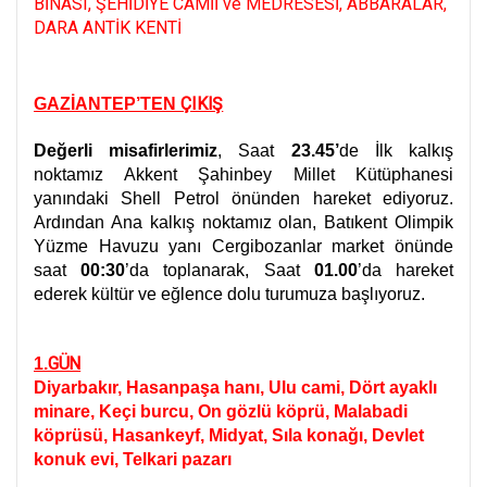
BİNASI, ŞEHİDİYE CAMİİ ve MEDRESESİ, ABBARALAR,
DARA ANTİK KENTİ
ÇIKIŞ
GAZİANTEP’TEN
Değerli misafirlerimiz
, Saat
23.45’
de İlk kalkış
noktamız Akkent Şahinbey Millet Kütüphanesi
yanındaki Shell Petrol önünden hareket ediyoruz.
Ardından Ana kalkış noktamız olan, Batıkent Olimpik
Yüzme Havuzu yanı Cergibozanlar market önünde
saat
00:30
’da toplanarak, Saat
01.00
’da hareket
ederek kültür ve eğlence dolu turumuza başlıyoruz.
GÜN
1.
Diyarbakır, Hasanpaşa hanı, Ulu cami, Dört ayaklı
minare, Keçi burcu, On gözlü köprü, Malabadi
köprüsü, Hasankeyf, Midyat, Sıla konağı, Devlet
konuk evi, Telkari pazarı