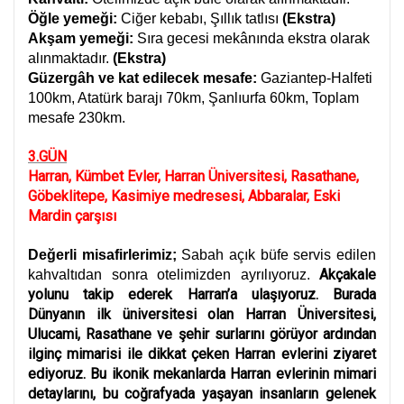
Öğle yemeği:
Ciğer kebabı, Şıllık tatlısı
(Ekstra)
Akşam yemeği:
Sıra gecesi mekânında ekstra olarak
alınmaktadır.
(Ekstra)
Güzergâh ve kat edilecek mesafe:
Gaziantep-Halfeti
100km, Atatürk barajı 70km, Şanlıurfa 60km, Toplam
mesafe 230km.
3.GÜN
Harran, Kümbet Evler, Harran Üniversitesi, Rasathane,
Göbeklitepe, Kasimiye medresesi, Abbaralar, Eski
Mardin çarşısı
Değerli misafirlerimiz;
Sabah açık büfe servis edilen
Akçakale
kahvaltıdan sonra otelimizden ayrılıyoruz.
yolunu takip ederek Harran’a ulaşıyoruz. Burada
Dünyanın ilk üniversitesi olan Harran Üniversitesi,
Ulucami, Rasathane ve şehir surlarını görüyor ardından
ilginç mimarisi ile dikkat çeken Harran evlerini ziyaret
ediyoruz. Bu ikonik mekanlarda Harran evlerinin mimari
detaylarını, bu coğrafyada yaşayan insanların gelenek