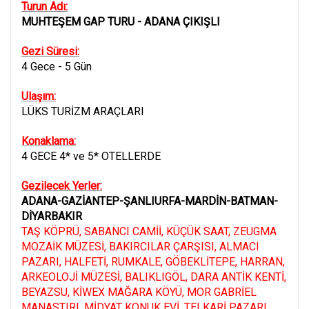
Turun Adı:
MUHTEŞEM GAP TURU - ADANA ÇIKIŞLI
Gezi Süresi:
4 Gece - 5 Gün
Ulaşım:
LÜKS TURİZM ARAÇLARI
Konaklama:
4 GECE 4* ve 5* OTELLERDE
Gezilecek Yerler:
ADANA-GAZİANTEP-ŞANLIURFA-MARDİN-BATMAN-
DİYARBAKIR
TAŞ KÖPRÜ, SABANCI CAMİİ, KÜÇÜK SAAT, ZEUGMA
MOZAİK MÜZESİ, BAKIRCILAR ÇARŞISI, ALMACI
PAZARI, HALFETİ, RUMKALE, GÖBEKLİTEPE, HARRAN,
ARKEOLOJİ MÜZESİ, BALIKLIGÖL, DARA ANTİK KENTİ,
BEYAZSU, KİWEX MAĞARA KÖYÜ, MOR GABRİEL
MANASTIRI, MİDYAT KONUK EVİ, TELKARİ PAZARI,