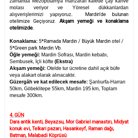
zamanda Mezopotamya manzaralı kafede çay kahve
molası veriyor ve Yöresel dükkanlardan
Mardin’de bulunan
alışverişlerimizi yapıyoruz.
otelimize Geçiyoruz.
Akşam yemeği ve konaklama
otelimizde.
5*Ramada Mardin / Büyük Mardin otel /
Konaklama:
5*Green park Mardin Vb.
Öğle yemeği:
Mardin Sofrası, Mardin kebabı,
Sembusek, İçli köfte
(Ekstra)
Akşam yemeği:
Otelde tur ücretine dahil açık büfe
veya alakart olarak alınacaktır.
Güzergâh ve kat edilecek mesafe:
Şanlıurfa-Harran
50km, Göbeklitepe 55km, Mardin 195 km, Toplam
mesafe 300km.
4. GÜN
Dara antik kenti, Beyazsu, Mor Gabriel manastırı, Midyat
konuk evi, Telkari pazarı, Hasankeyf, Raman dağı,
Batman, Malabadi Köprüsü