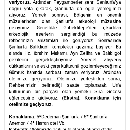
veriyoruz.
Ardından Peygamberler şehri Şanlıurfa’ya
doğru yola çıkarak, Şanlıurfa da öğle yemeğimizi
Bölgenin en önemli
alıyoruz. Yemek sonrası,
müzelerinden olan Şanlıurfa arkeoloji müzesine
geziyoruz. Genellikle Göbeklitepe’den çıkartılan
arkeolojik eserlerin sergilendiği bu müzede
rehberinizin anlatımları ile görüyoruz. Sonrasında
Şanlıurfa Balıklıgöl kompleksi gezimiz başlıyor. Bu
alanda Hz. İbrahim Makamı, Ayn Zeliha ve Balıklıgöl
gezilerini gerçekleştiriyoruz. Yöresel alışveriş
dükkanlarını ve eski çarşı kültürünü gözlemleyeceğimiz
Gümrük hanında serbest zaman veriyoruz. Ardından
otelimize geçiyoruz. Otelimize yerleştikten sonra,
Rehberimizin belirlediği saatte toplanarak, Urfa
kültürünün bir parçası olan yemekli Sıra Gecesi
eğlencesine gidiyoruz.
(Ekstra).
Konaklama için
otelimize geçiyoruz.
5*Dedeman Şanlıurfa / 5* Şanlıurfa
Konaklama:
Anemon / 4* Harran otel Vb.
Kahvaltı:
Otelimizde açık büfe olarak alınmaktadır.