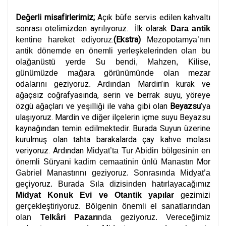
Değerli misafirlerimiz;
Açık büfe servis edilen kahvaltı
sonrası otelimizden ayrılıyoruz. İlk olarak
Dara antik
.
(Ekstra)
kentine hareket ediyoruz
Mezopotamya’nın
antik dönemde en önemli yerleşkelerinden olan bu
olağanüstü yerde Su bendi, Mahzen, Kilise,
günümüzde mağara görünümünde olan mezar
Mardin’in kurak ve
odalarını geziyoruz. Ardından
ağaçsız coğrafyasında, serin ve berrak suyu, yöreye
özgü ağaçları ve yeşilliği ile vaha gibi olan
Beyazsu
’ya
ulaşıyoruz. Mardin ve diğer ilçelerin içme suyu Beyazsu
kaynağından temin edilmektedir. Burada Suyun üzerine
kurulmuş olan tahta barakalarda çay kahve molası
veriyoruz. Ardından
Midyat’ta Tur Abidin bölgesinin en
önemli Süryani kadim cemaatinin ünlü Manastırı Mor
Gabriel Manastırını geziyoruz. Sonrasında Midyat’a
geçiyoruz. Burada Sıla dizisinden hatırlayacağımız
Midyat Konuk Evi ve Otantik yapılar
gezimizi
gerçekleştiriyoruz. Bölgenin önemli el sanatlarından
olan
Telkâri Pazarı
nda geziyoruz. Vereceğimiz