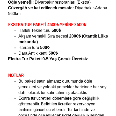
Öğle yemeği:
Diyarbakır restoranları (Ekstra)
Güzergâh ve kat edilecek mesafe:
Diyarbakır-Adana
560km.
EKSTRA TUR PAKETİ 4500₺ YERİNE 3500₺
Halfeti Tekne turu
500₺
Akşam yemekli Sıra gecesi
2000₺ (Otantik Lüks
mekanda)
Harran turu
500₺
Dara Antik kenti
500₺
Ekstra Tur Paketi 0-5 Yaş Çocuk Ücretsiz.
NOTLAR
Bu paketi satın almanız durumunda öğle
yemekleri ve yoldaki yemekler haricinde her şey
dahil olarak tur satın alınmış olacaktır.
Ekstra tur ücretleri dönemlere göre değişiklik
gösterebilir. Belirtilen ücretler rezervasyon
tarihinin güncel ücretleridir. Tur tarihinde ve
öncesinde oluşabilecek ücret değişikliklerinden