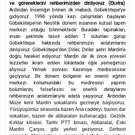
ve göreneklerini rehberimizden dinliyoruz
(Ekstra)
.
Ardından İnsanlığın bilinen ilk mabedi, Göbeklitepe’ye
gidiyoruz. 1996 yılında kazı çalışmaları başlayan
Göbeklitepe’nin Neolitik dönem insanının kutsal tapım
merkezi olduğu bilinmektedir. Buradaki tapınakları,
insan şeklinde tasvir edilen T sütunları görüp
Göbeklitepe hakkında rehberimizin anlatımlarını
dinliyoruz. Göbeklitepe’den Diller, Dinler şehri Mardin’e
doğru hareket ediyoruz. Mardin de ilk önce yöresel
lezzetler ikram edilen lokantada öğle yemeğimizi
alıyoruz. Yemek sonrası Kasımiye medresesine
geçiyoruz. Bir dönem bölgenin en önemli eğitim
merkezi konumundaki bu medreseyi yapının
bölümlerini, felsefesini ve önemli detaylarını
rehberinizin anlatımlarıyla adeta yaşıyoruz. Ardından
Müze kent Mardin sokaklarını gezmeye başlıyoruz.
Yürüyüşümüz sırasında bazen Ana caddeyi, bazen dar
sokakları, bazen de abbaraları kullanacağız. Gezide
Kırklar kilisesi, Tarihi PTT binası, Abbaralar, Eski
Mardin Çarşısı, gibi yerleri geziyoruz. Serbest