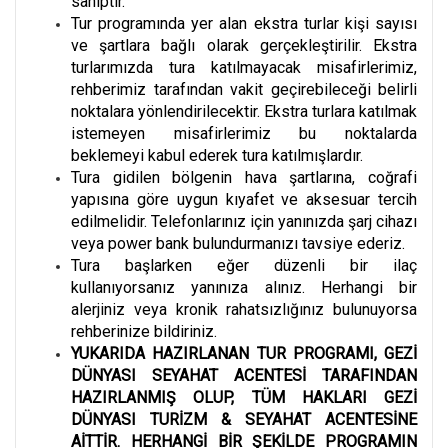
sahiptir.
Tur programında yer alan ekstra turlar kişi sayısı
ve şartlara bağlı olarak gerçekleştirilir. Ekstra
turlarımızda tura katılmayacak misafirlerimiz,
rehberimiz tarafından vakit geçirebileceği belirli
noktalara yönlendirilecektir. Ekstra turlara katılmak
istemeyen misafirlerimiz bu noktalarda
beklemeyi kabul ederek tura katılmışlardır.
Tura gidilen bölgenin hava şartlarına, coğrafi
yapısına göre uygun kıyafet ve aksesuar tercih
edilmelidir. Telefonlarınız için yanınızda şarj cihazı
veya power bank bulundurmanızı tavsiye ederiz.
Tura başlarken eğer düzenli bir ilaç
kullanıyorsanız yanınıza alınız. Herhangi bir
alerjiniz veya kronik rahatsızlığınız bulunuyorsa
rehberinize bildiriniz.
YUKARIDA HAZIRLANAN TUR PROGRAMI, GEZİ
DÜNYASI SEYAHAT ACENTESİ TARAFINDAN
HAZIRLANMIŞ OLUP, TÜM HAKLARI GEZİ
DÜNYASI TURİZM & SEYAHAT ACENTESİNE
AİTTİR. HERHANGİ BİR ŞEKİLDE PROGRAMIN