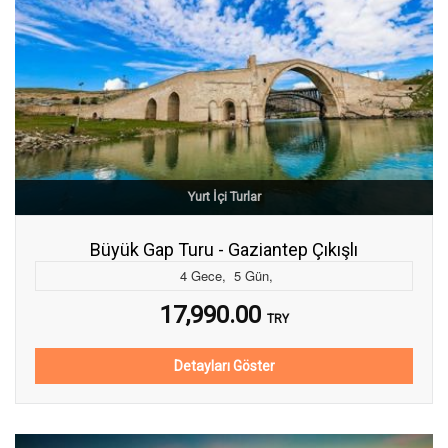
Yurt İçi Turlar
Büyük Gap Turu - Gaziantep Çıkışlı
4
Gece
,
5
Gün
,
17,990.00
TRY
Detayları Göster