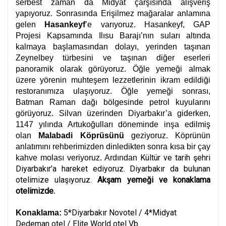
serbest zaman da Midyat çarşısında alışveriş
yapıyoruz. Sonrasında Erişilmez mağaralar anlamına
gelen
Hasankeyf
’e varıyoruz. Hasankeyf, GAP
Projesi Kapsamında Ilısu Barajı’nın suları altında
kalmaya başlamasından dolayı, yerinden taşınan
Zeynelbey türbesini ve taşınan diğer eserleri
panoramik olarak görüyoruz. Öğle yemeği almak
üzere yörenin muhteşem lezzetlerinin ikram edildiği
restoranımıza ulaşıyoruz. Öğle yemeği sonrası,
Batman Raman dağı bölgesinde petrol kuyularını
görüyoruz. Silvan üzerinden Diyarbakır’a giderken,
1147 yılında Artukoğulları döneminde inşa edilmiş
olan
Malabadi Köprüsünü
geziyoruz.
Köprünün
anlatımını rehberimizden dinledikten sonra kısa bir çay
Kültür ve tarih şehri
kahve molası veriyoruz. Ardından
Diyarbakır’a hareket ediyoruz. Diyarbakır da bulunan
otelimize ulaşıyoruz.
Akşam yemeği ve konaklama
otelimizde.
5*Diyarbakır Novotel / 4*Midyat
Konaklama:
Dedeman otel / Elite World otel Vb.