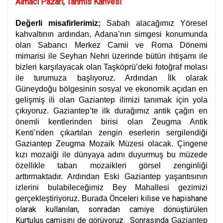
Almacı Pazarı, Tahmis Kahvesi
Değerli misafirlerimiz;
Sabah alacağımız Yöresel
kahvaltının ardından, Adana’nın simgesi konumunda
olan Sabancı Merkez Camii ve Roma Dönemi
mimarisi ile Seyhan Nehri üzerinde bütün ihtişamı ile
bizleri karşılayacak olan Taşköprü’deki fotoğraf molası
ile turumuza başlıyoruz. Ardından İlk olarak
Güneydoğu bölgesinin sosyal ve ekonomik açıdan en
gelişmiş ili olan Gaziantep ilimizi tanımak için yola
çıkıyoruz. Gaziantep’te ilk durağımız antik çağın en
önemli kentlerinden birisi olan Zeugma Antik
Kenti’nden çıkartılan zengin eserlerin sergilendiği
Gaziantep Zeugma Mozaik Müzesi olacak. Çingene
kızı mozaiği ile dünyaya adını duyurmuş bu müzede
özellikle taban mozaikleri görsel zenginliği
arttırmaktadır. Ardından Eski Gaziantep yaşantısının
izlerini bulabileceğimiz Bey Mahallesi gezimizi
Önceleri kilise ve hapishane
gerçekleştiriyoruz. Burada
olarak kullanılan, sonradan camiye dönüştürülen
Kurtuluş camisini de görüyoruz. Sonrasında
Gaziantep