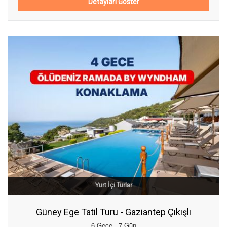
Detayları Göster
Yurt İçi Turlar
Güney Ege Tatil Turu - Gaziantep Çıkışlı
6
Gece
,
7
Gün
,