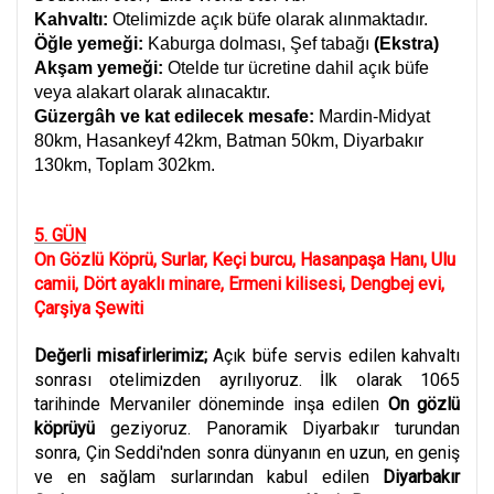
Kahvaltı:
Otelimizde açık büfe olarak alınmaktadır.
Öğle yemeği:
Kaburga dolması, Şef tabağı
(Ekstra)
Akşam yemeği:
Otelde tur ücretine dahil açık büfe
veya alakart olarak alınacaktır.
Güzergâh ve kat edilecek mesafe:
Mardin-Midyat
80km, Hasankeyf 42km, Batman 50km, Diyarbakır
130km, Toplam 302km.
5. GÜN
On Gözlü Köprü, Surlar, Keçi burcu, Hasanpaşa Hanı, Ulu
camii, Dört ayaklı minare, Ermeni kilisesi, Dengbej evi,
Çarşiya Şewiti
Değerli misafirlerimiz;
Açık büfe servis edilen kahvaltı
sonrası otelimizden ayrılıyoruz. İlk olarak
1065
tarihinde Mervaniler döneminde inşa edilen
On gözlü
köprüyü
geziyoruz. Panoramik Diyarbakır turundan
sonra,
Çin Seddi'nden sonra dünyanın en uzun, en geniş
ve en sağlam surlarından kabul edilen
Diyarbakır