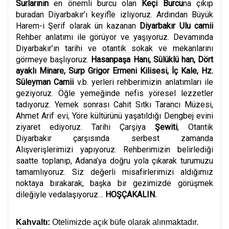
Surlarının
en önemli burcu olan
Keçi Burcu
na çıkıp
buradan Diyarbakır’ı keyifle izliyoruz. Ardından Büyük
Harem-i Şerif olarak ün kazanan
Diyarbakır Ulu camii
Rehber anlatımı ile görüyor ve yaşıyoruz. Devamında
Diyarbakır’ın tarihi ve otantik sokak ve mekanlarını
görmeye başlıyoruz.
Hasanpaşa Hanı, Sülüklü han, Dört
ayaklı Minare, Surp Grigor Ermeni Kilisesi, İç Kale, Hz.
Süleyman Camii
v.b. yerleri rehberimizin anlatımları ile
geziyoruz. Öğle yemeğinde nefis yöresel lezzetler
tadıyoruz. Yemek sonrası Cahit Sıtkı Tarancı Müzesi,
Ahmet Arif evi, Yöre kültürünü yaşatıldığı Dengbej evini
ziyaret ediyoruz. Tarihi Çarşiya
Şewiti
, Otantik
Diyarbakır çarşısında serbest zamanda
Alışverişlerimizi yapıyoruz. Rehberimizin belirlediği
saatte toplanıp, Adana’ya doğru yola çıkarak turumuzu
tamamlıyoruz. Siz değerli misafirlerimizi aldığımız
noktaya bırakarak, başka bir gezimizde görüşmek
dileğiyle vedalaşıyoruz…
HOŞÇAKALIN.
Kahvaltı:
Otelimizde açık büfe olarak alınmaktadır.