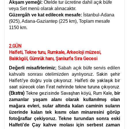
Akşam yemeği:
Otelde tur ücretine dahil açık büfe
veya Set menü olarak alınacaktır.
Güzergâh ve kat edilecek mesafe:
İstanbul-Adana
(925), Adana-Gaziantep (225 km), Toplam mesafe
1150 km.
2.GÜN
Halfeti, Tekne turu, Rumkale, Arkeoloji müzesi,
Balıklıgöl, Gümrük hanı, Şanlıurfa Sıra Gecesi
Değerli misafirlerimiz;
Sabah açık büfe servis edilen
Sakin şehir
kahvaltı sonrası otelimizden ayrılıyoruz.
Halfeti’ye doğru yola çıkıyoruz. Halfeti de yaklaşık bir
saat sürecek olan Fırat nehrinde tekne turuna çıkıyoruz.
(Ekstra)
Tekne gezisinde Savaşhan köyü, Rum Kale,
bir
zamanlar yaşam alanı olarak kullanılmış olan
mağara evleri, sular altında kalan caminin suların
üzerinde kalan tek kısmı olan minaresini görüp
fotoğraflar çekiyoruz. Tekne turundan sonra eski
Halfeti’de Çay kahve molası için serbest zaman