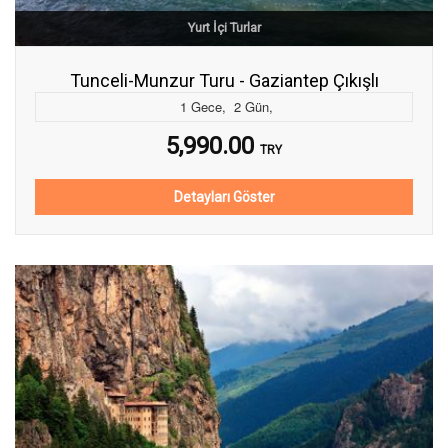
Yurt İçi Turlar
Tunceli-Munzur Turu - Gaziantep Çıkışlı
1
Gece
,
2
Gün
,
5,990.00
TRY
Detayları Göster