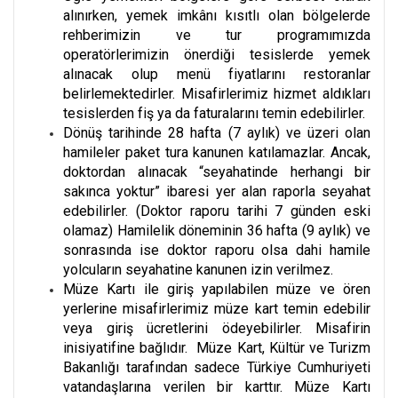
alınırken, yemek imkânı kısıtlı olan bölgelerde
rehberimizin ve tur programımızda
operatörlerimizin önerdiği tesislerde yemek
alınacak olup menü fiyatlarını restoranlar
belirlemektedirler. Misafirlerimiz hizmet aldıkları
tesislerden fiş ya da faturalarını temin edebilirler.
Dönüş tarihinde 28 hafta (7 aylık) ve üzeri olan
hamileler paket tura kanunen katılamazlar. Ancak,
doktordan alınacak “seyahatinde herhangi bir
sakınca yoktur” ibaresi yer alan raporla seyahat
edebilirler. (Doktor raporu tarihi 7 günden eski
olamaz) Hamilelik döneminin 36 hafta (9 aylık) ve
sonrasında ise doktor raporu olsa dahi hamile
yolcuların seyahatine kanunen izin verilmez.
Müze Kartı ile giriş yapılabilen müze ve ören
yerlerine misafirlerimiz müze kart temin edebilir
veya giriş ücretlerini ödeyebilirler. Misafirin
inisiyatifine bağlıdır. Müze Kart, Kültür ve Turizm
Bakanlığı tarafından sadece Türkiye Cumhuriyeti
vatandaşlarına verilen bir karttır. Müze Kartı