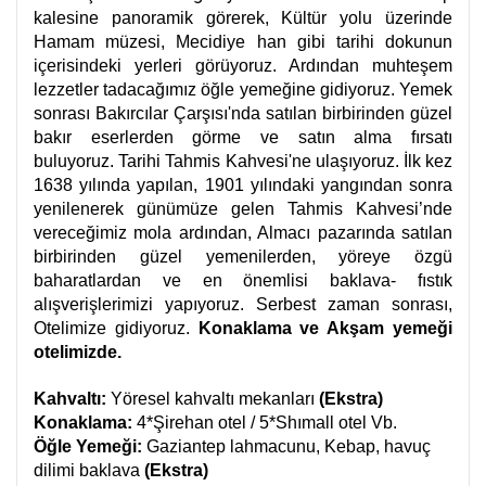
kalesine panoramik görerek, Kültür yolu üzerinde
Hamam müzesi, Mecidiye han gibi tarihi dokunun
içerisindeki yerleri görüyoruz. Ardından muhteşem
lezzetler tadacağımız öğle yemeğine gidiyoruz. Yemek
sonrası Bakırcılar Çarşısı'nda satılan birbirinden güzel
bakır eserlerden görme ve satın alma fırsatı
buluyoruz. Tarihi Tahmis Kahvesi'ne ulaşıyoruz. İlk kez
1638 yılında yapılan, 1901 yılındaki yangından sonra
yenilenerek günümüze gelen Tahmis Kahvesi’nde
vereceğimiz mola ardından, Almacı pazarında satılan
birbirinden güzel yemenilerden, yöreye özgü
baharatlardan ve en önemlisi baklava- fıstık
alışverişlerimizi yapıyoruz. Serbest zaman sonrası,
Otelimize gidiyoruz.
Konaklama ve Akşam yemeği
otelimizde.
Kahvaltı:
Yöresel kahvaltı mekanları
(Ekstra)
Konaklama:
4*Şirehan otel / 5*Shımall otel Vb.
Öğle Yemeği:
Gaziantep lahmacunu, Kebap, havuç
dilimi baklava
(Ekstra)