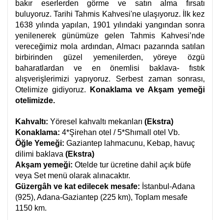
bakır eserlerden görme ve satın alma fırsatı
buluyoruz. Tarihi Tahmis Kahvesi'ne ulaşıyoruz. İlk kez
1638 yılında yapılan, 1901 yılındaki yangından sonra
yenilenerek günümüze gelen Tahmis Kahvesi’nde
vereceğimiz mola ardından, Almacı pazarında satılan
birbirinden güzel yemenilerden, yöreye özgü
baharatlardan ve en önemlisi baklava- fıstık
alışverişlerimizi yapıyoruz. Serbest zaman sonrası,
Otelimize gidiyoruz.
Konaklama ve Akşam yemeği
otelimizde.
Kahvaltı:
Yöresel kahvaltı mekanları
(Ekstra)
Konaklama:
4*Şirehan otel / 5*Shımall otel Vb.
Öğle Yemeği:
Gaziantep lahmacunu, Kebap, havuç
dilimi baklava
(Ekstra)
Akşam yemeği:
Otelde tur ücretine dahil açık büfe
veya Set menü olarak alınacaktır.
Güzergâh ve kat edilecek mesafe:
İstanbul-Adana
(925), Adana-Gaziantep (225 km), Toplam mesafe
1150 km.