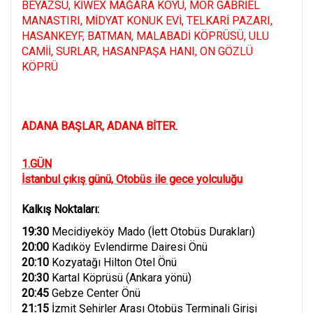
BEYAZSU, KİWEX MAĞARA KÖYÜ, MOR GABRİEL
MANASTIRI, MİDYAT KONUK EVİ, TELKARİ PAZARI,
HASANKEYF, BATMAN, MALABADİ KÖPRÜSÜ, ULU
CAMİİ, SURLAR, HASANPAŞA HANI, ON GÖZLÜ
KÖPRÜ
ADANA BAŞLAR, ADANA BİTER.
1.GÜN
İstanbul çıkış günü, Otobüs ile gece yolculuğu
Kalkış Noktaları:
19:30
Mecidiyeköy Mado (İett Otobüs Durakları)
20:00
Kadıköy Evlendirme Dairesi Önü
20:10
Kozyatağı Hilton Otel Önü
20:30
Kartal Köprüsü (Ankara yönü)
20:45
Gebze Center Önü
21:15
İzmit Şehirler Arası Otobüs Terminali Girişi