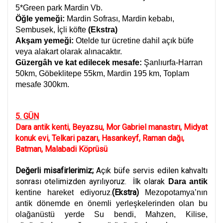
5*Green park Mardin Vb.
Öğle yemeği:
Mardin Sofrası, Mardin kebabı,
Sembusek, İçli köfte
(Ekstra)
Akşam yemeği:
Otelde tur ücretine dahil açık büfe
veya alakart olarak alınacaktır.
Güzergâh ve kat edilecek mesafe:
Şanlıurfa-Harran
50km, Göbeklitepe 55km, Mardin 195 km, Toplam
mesafe 300km.
5. GÜN
Dara antik kenti, Beyazsu, Mor Gabriel manastırı, Midyat
konuk evi, Telkari pazarı, Hasankeyf, Raman dağı,
Batman, Malabadi Köprüsü
Değerli misafirlerimiz;
Açık büfe servis edilen kahvaltı
sonrası otelimizden ayrılıyoruz. İlk olarak
Dara antik
.
(Ekstra)
kentine hareket ediyoruz
Mezopotamya’nın
antik dönemde en önemli yerleşkelerinden olan bu
olağanüstü yerde Su bendi, Mahzen, Kilise,