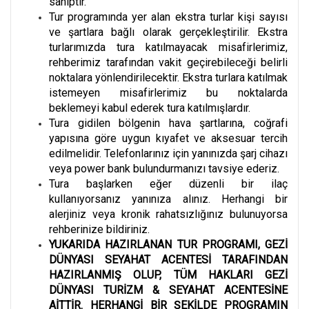
sahiptir.
Tur programında yer alan ekstra turlar kişi sayısı
ve şartlara bağlı olarak gerçekleştirilir. Ekstra
turlarımızda tura katılmayacak misafirlerimiz,
rehberimiz tarafından vakit geçirebileceği belirli
noktalara yönlendirilecektir. Ekstra turlara katılmak
istemeyen misafirlerimiz bu noktalarda
beklemeyi kabul ederek tura katılmışlardır.
Tura gidilen bölgenin hava şartlarına, coğrafi
yapısına göre uygun kıyafet ve aksesuar tercih
edilmelidir. Telefonlarınız için yanınızda şarj cihazı
veya power bank bulundurmanızı tavsiye ederiz.
Tura başlarken eğer düzenli bir ilaç
kullanıyorsanız yanınıza alınız. Herhangi bir
alerjiniz veya kronik rahatsızlığınız bulunuyorsa
rehberinize bildiriniz.
YUKARIDA HAZIRLANAN TUR PROGRAMI, GEZİ
DÜNYASI SEYAHAT ACENTESİ TARAFINDAN
HAZIRLANMIŞ OLUP, TÜM HAKLARI GEZİ
DÜNYASI TURİZM & SEYAHAT ACENTESİNE
AİTTİR. HERHANGİ BİR ŞEKİLDE PROGRAMIN