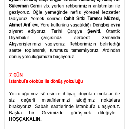
Süleyman Camii
v.b. yerleri rehberimizin anlatımları ile
geziyoruz. Öğle yemeğinde nefis yöresel lezzetler
tadıyoruz. Yemek sonrası
Cahit Sıtkı Tarancı Müzesi,
Ahmet Arif evi
, Yöre kültürünü yaşatıldığı
Dengbej evi
ni
ziyaret ediyoruz. Tarihi Çarşiya
Şewiti
, Otantik
Diyarbakır çarşısında serbest zamanda
Alışverişlerimizi yapıyoruz. Rehberimizin belirlediği
saatte toplanarak, turumuzu tamamlıyoruz. Ardından
dönüş yolculuğumuza başlıyoruz.
7. GÜN
İstanbul’a otobüs ile dönüş yolculuğu
Yolculuğumuz süresince ihtiyaç duyulan molalar ile
siz değerli misafirlerimizi aldığımız noktalara
bırakıyoruz. Sabah saatlerinde İstanbul'a ulaşıyoruz.
Başka bir Gezimizde görüşmek dileğiyle…
HOŞÇAKALIN.