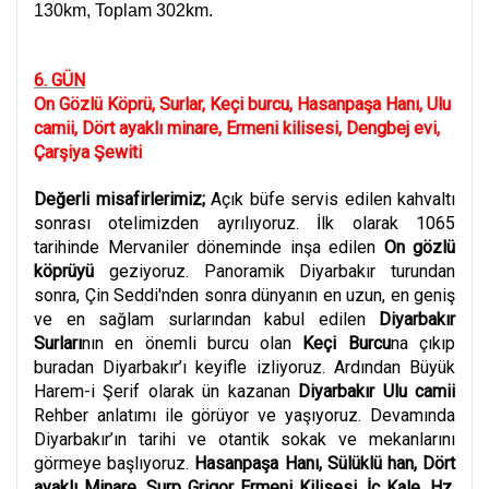
130km, Toplam 302km.
6. GÜN
On Gözlü Köprü, Surlar, Keçi burcu, Hasanpaşa Hanı, Ulu
camii, Dört ayaklı minare, Ermeni kilisesi, Dengbej evi,
Çarşiya Şewiti
Değerli misafirlerimiz;
Açık büfe servis edilen kahvaltı
sonrası otelimizden ayrılıyoruz. İlk olarak
1065
tarihinde Mervaniler döneminde inşa edilen
On gözlü
köprüyü
geziyoruz. Panoramik Diyarbakır turundan
sonra,
Çin Seddi'nden sonra dünyanın en uzun, en geniş
ve en sağlam surlarından kabul edilen
Diyarbakır
Surları
nın en önemli burcu olan
Keçi Burcu
na çıkıp
buradan Diyarbakır’ı keyifle izliyoruz. Ardından Büyük
Harem-i Şerif olarak ün kazanan
Diyarbakır Ulu camii
Rehber anlatımı ile görüyor ve yaşıyoruz. Devamında
Diyarbakır’ın tarihi ve otantik sokak ve mekanlarını
görmeye başlıyoruz.
Hasanpaşa Hanı, Sülüklü han, Dört
ayaklı Minare, Surp Grigor Ermeni Kilisesi, İç Kale, Hz.