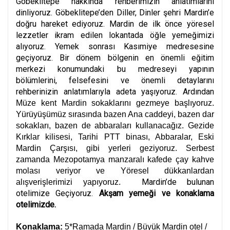
Göbeklitepe hakkında rehberimizin anlatımlarını
dinliyoruz. Göbeklitepe’den Diller, Dinler şehri Mardin’e
doğru hareket ediyoruz. Mardin de ilk önce yöresel
lezzetler ikram edilen lokantada öğle yemeğimizi
alıyoruz. Yemek sonrası Kasımiye medresesine
geçiyoruz. Bir dönem bölgenin en önemli eğitim
merkezi konumundaki bu medreseyi yapının
bölümlerini, felsefesini ve önemli detaylarını
rehberinizin anlatımlarıyla adeta yaşıyoruz. Ardından
Müze kent Mardin sokaklarını gezmeye başlıyoruz.
Yürüyüşümüz sırasında bazen Ana caddeyi, bazen dar
sokakları, bazen de abbaraları kullanacağız. Gezide
Kırklar kilisesi, Tarihi PTT binası, Abbaralar, Eski
Mardin Çarşısı, gibi yerleri geziyoruz. Serbest
zamanda Mezopotamya manzaralı kafede çay kahve
molası veriyor ve Yöresel dükkanlardan
Mardin’de bulunan
alışverişlerimizi yapıyoruz.
otelimize Geçiyoruz.
Akşam yemeği ve konaklama
otelimizde.
Konaklama:
5*Ramada Mardin / Büyük Mardin otel /