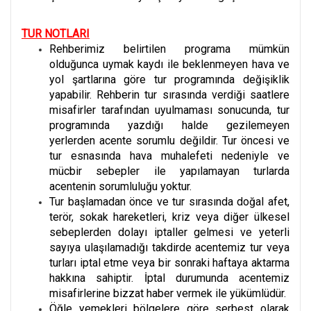
TUR NOTLARI
Rehberimiz belirtilen programa mümkün
olduğunca uymak kaydı ile beklenmeyen hava ve
yol şartlarına göre tur programında değişiklik
yapabilir. Rehberin tur sırasında verdiği saatlere
misafirler tarafından uyulmaması sonucunda, tur
programında yazdığı halde gezilemeyen
yerlerden acente sorumlu değildir. Tur öncesi ve
tur esnasında hava muhalefeti nedeniyle ve
mücbir sebepler ile yapılamayan turlarda
acentenin sorumluluğu yoktur.
Tur başlamadan önce ve tur sırasında doğal afet,
terör, sokak hareketleri, kriz veya diğer ülkesel
sebeplerden dolayı iptaller gelmesi ve yeterli
sayıya ulaşılamadığı takdirde acentemiz tur veya
turları iptal etme veya bir sonraki haftaya aktarma
hakkına sahiptir. İptal durumunda acentemiz
misafirlerine bizzat haber vermek ile yükümlüdür.
Öğle yemekleri bölgelere göre serbest olarak