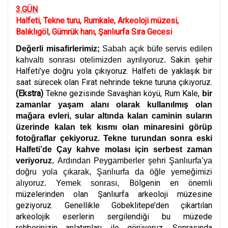
3.GÜN
Halfeti, Tekne turu, Rumkale, Arkeoloji müzesi,
Balıklıgöl, Gümrük hanı, Şanlıurfa Sıra Gecesi
Değerli misafirlerimiz;
Sabah açık büfe servis edilen
Sakin şehir
kahvaltı sonrası otelimizden ayrılıyoruz.
Halfeti’ye doğru yola çıkıyoruz. Halfeti de yaklaşık bir
saat sürecek olan Fırat nehrinde tekne turuna çıkıyoruz.
(Ekstra)
Tekne gezisinde Savaşhan köyü, Rum Kale,
bir
zamanlar yaşam alanı olarak kullanılmış olan
mağara evleri, sular altında kalan caminin suların
üzerinde kalan tek kısmı olan minaresini görüp
fotoğraflar çekiyoruz. Tekne turundan sonra eski
Halfeti’de Çay kahve molası için serbest zaman
veriyoruz.
Ardından Peygamberler şehri Şanlıurfa’ya
doğru yola çıkarak, Şanlıurfa da öğle yemeğimizi
Bölgenin en önemli
alıyoruz. Yemek sonrası,
müzelerinden olan Şanlıurfa arkeoloji müzesine
geziyoruz. Genellikle Göbeklitepe’den çıkartılan
arkeolojik eserlerin sergilendiği bu müzede
rehberinizin anlatımları ile görüyoruz. Sonrasında