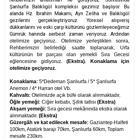
Şanlıurfa Balıklıgöl kompleksi gezimiz başlıyor. Bu
alanda Hz. İbrahim Makamı, Ayn Zeliha ve Balıklıgöl
gezilerini gerçekleştiriyoruz. Yöresel alışveriş
dükkanlarını ve eski çarşı kültürünü gözlemleyeceğimiz
Gümrük hanında serbest zaman veriyoruz. Ardından
otelimize geçiyoruz. Otelimize yerleştikten sonra,
Rehberimizin belirlediği saatte toplanarak, Urfa
kültürünün bir parçası olan yemekli Sıra Gecesi
eğlencesine gidiyoruz.
(Ekstra).
Konaklama için
otelimize geçiyoruz.
Konaklama:
5*Dedeman Şanlıurfa / 5* Şanlıurfa
Anemon / 4* Harran otel Vb.
Kahvaltı:
Otelimizde açık büfe olarak alınmaktadır.
Öğle yemeği:
Ciğer kebabı, Şıllık tatlısı
(Ekstra)
Akşam yemeği:
Sıra gecesi mekânında ekstra olarak
alınmaktadır.
(Ekstra)
Güzergâh ve kat edilecek mesafe:
Gaziantep-Halfeti
100km, Atatürk barajı 70km, Şanlıurfa 60km, Toplam
mesafe 230km.