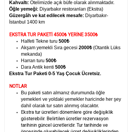
Kahvaltı:
Otelimizde açık büfe olarak alınmaktadır.
Öğle yemeği:
Diyarbakır restoranları (Ekstra)
Güzergâh ve kat edilecek mesafe:
Diyarbakır-
İstanbul 1400 km
EKSTRA TUR PAKETİ 4500₺ YERİNE 3500₺
Halfeti Tekne turu
500₺
Akşam yemekli Sıra gecesi
2000₺
(Otantik Lüks
mekanda)
Harran turu
500₺
Dara Antik kenti
500₺
Ekstra Tur Paketi 0-5 Yaş Çocuk Ücretsiz.
NOTLAR
Bu paketi satın almanız durumunda öğle
yemekleri ve yoldaki yemekler haricinde her şey
dahil olarak tur satın alınmış olacaktır.
Ekstra tur ücretleri dönemlere göre değişiklik
gösterebilir. Belirtilen ücretler rezervasyon
tarihinin güncel ücretleridir. Tur tarihinde ve
öncesinde oluşabilecek ücret değişikliklerinden