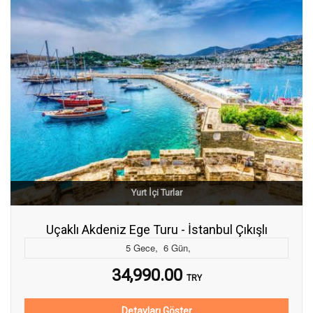
Yurt İçi Turlar
Uçaklı Akdeniz Ege Turu - İstanbul Çıkışlı
5
Gece
,
6
Gün
,
34,990.00
TRY
Detayları Göster