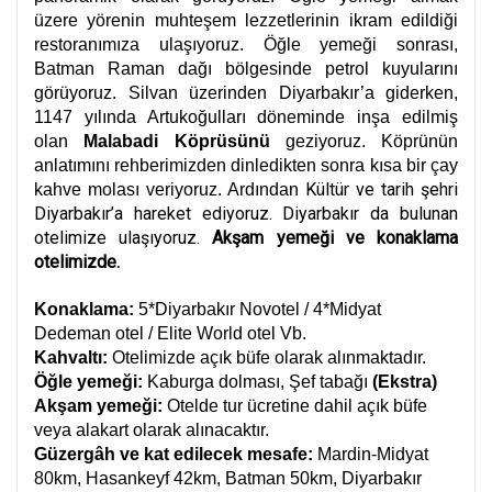
üzere yörenin muhteşem lezzetlerinin ikram edildiği
restoranımıza ulaşıyoruz. Öğle yemeği sonrası,
Batman Raman dağı bölgesinde petrol kuyularını
görüyoruz. Silvan üzerinden Diyarbakır’a giderken,
1147 yılında Artukoğulları döneminde inşa edilmiş
olan
Malabadi Köprüsünü
geziyoruz.
Köprünün
anlatımını rehberimizden dinledikten sonra kısa bir çay
Kültür ve tarih şehri
kahve molası veriyoruz. Ardından
Diyarbakır’a hareket ediyoruz. Diyarbakır da bulunan
otelimize ulaşıyoruz.
Akşam yemeği ve konaklama
otelimizde.
Konaklama:
5*Diyarbakır Novotel / 4*Midyat
Dedeman otel / Elite World otel Vb.
Kahvaltı:
Otelimizde açık büfe olarak alınmaktadır.
Öğle yemeği:
Kaburga dolması, Şef tabağı
(Ekstra)
Akşam yemeği:
Otelde tur ücretine dahil açık büfe
veya alakart olarak alınacaktır.
Güzergâh ve kat edilecek mesafe:
Mardin-Midyat
80km, Hasankeyf 42km, Batman 50km, Diyarbakır