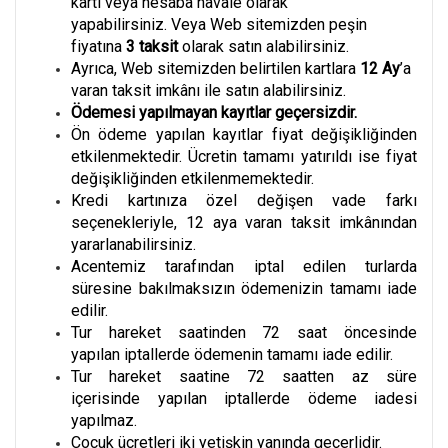
kartı veya hesaba havale olarak
yapabilirsiniz. Veya Web sitemizden peşin
fiyatına
3
taksit
olarak satın alabilirsiniz.
Ayrıca, Web sitemizden belirtilen kartlara
12 Ay
’a
varan taksit imkânı ile satın alabilirsiniz.
Ödemesi yapılmayan kayıtlar geçersizdir.
Ön ödeme yapılan kayıtlar fiyat değişikliğinden
etkilenmektedir. Ücretin tamamı yatırıldı ise fiyat
değişikliğinden etkilenmemektedir.
Kredi kartınıza özel değişen vade farkı
seçenekleriyle, 12 aya varan taksit imkânından
yararlanabilirsiniz.
Acentemiz tarafından iptal edilen turlarda
süresine bakılmaksızın ödemenizin tamamı iade
edilir.
Tur hareket saatinden 72 saat öncesinde
yapılan iptallerde ödemenin tamamı iade edilir.
Tur hareket saatine 72 saatten az süre
içerisinde yapılan iptallerde ödeme iadesi
yapılmaz.
Çocuk ücretleri iki yetişkin yanında geçerlidir.