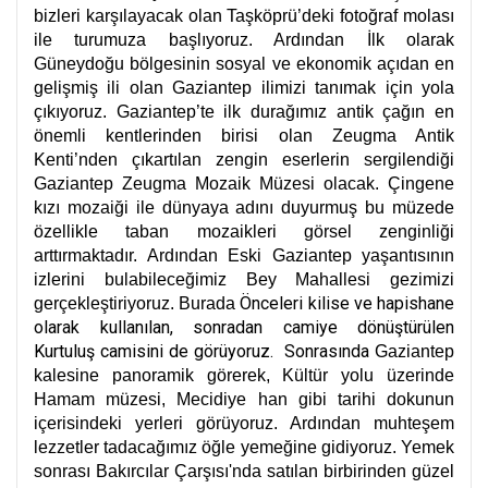
bizleri karşılayacak olan Taşköprü’deki fotoğraf molası
ile turumuza başlıyoruz. Ardından İlk olarak
Güneydoğu bölgesinin sosyal ve ekonomik açıdan en
gelişmiş ili olan Gaziantep ilimizi tanımak için yola
çıkıyoruz. Gaziantep’te ilk durağımız antik çağın en
önemli kentlerinden birisi olan Zeugma Antik
Kenti’nden çıkartılan zengin eserlerin sergilendiği
Gaziantep Zeugma Mozaik Müzesi olacak. Çingene
kızı mozaiği ile dünyaya adını duyurmuş bu müzede
özellikle taban mozaikleri görsel zenginliği
arttırmaktadır. Ardından Eski Gaziantep yaşantısının
izlerini bulabileceğimiz Bey Mahallesi gezimizi
Önceleri kilise ve hapishane
gerçekleştiriyoruz. Burada
olarak kullanılan, sonradan camiye dönüştürülen
Kurtuluş camisini de görüyoruz. Sonrasında
Gaziantep
kalesine panoramik görerek, Kültür yolu üzerinde
Hamam müzesi, Mecidiye han gibi tarihi dokunun
içerisindeki yerleri görüyoruz. Ardından muhteşem
lezzetler tadacağımız öğle yemeğine gidiyoruz. Yemek
sonrası Bakırcılar Çarşısı'nda satılan birbirinden güzel