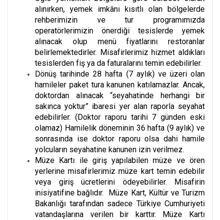
alınırken, yemek imkânı kısıtlı olan bölgelerde
rehberimizin ve tur programımızda
operatörlerimizin önerdiği tesislerde yemek
alınacak olup menü fiyatlarını restoranlar
belirlemektedirler. Misafirlerimiz hizmet aldıkları
tesislerden fiş ya da faturalarını temin edebilirler.
Dönüş tarihinde 28 hafta (7 aylık) ve üzeri olan
hamileler paket tura kanunen katılamazlar. Ancak,
doktordan alınacak “seyahatinde herhangi bir
sakınca yoktur” ibaresi yer alan raporla seyahat
edebilirler. (Doktor raporu tarihi 7 günden eski
olamaz) Hamilelik döneminin 36 hafta (9 aylık) ve
sonrasında ise doktor raporu olsa dahi hamile
yolcuların seyahatine kanunen izin verilmez.
Müze Kartı ile giriş yapılabilen müze ve ören
yerlerine misafirlerimiz müze kart temin edebilir
veya giriş ücretlerini ödeyebilirler. Misafirin
inisiyatifine bağlıdır. Müze Kart, Kültür ve Turizm
Bakanlığı tarafından sadece Türkiye Cumhuriyeti
vatandaşlarına verilen bir karttır. Müze Kartı