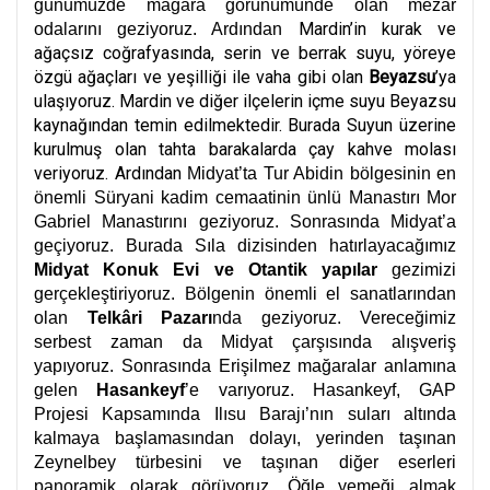
günümüzde mağara görünümünde olan mezar
Mardin’in kurak ve
odalarını geziyoruz. Ardından
ağaçsız coğrafyasında, serin ve berrak suyu, yöreye
özgü ağaçları ve yeşilliği ile vaha gibi olan
Beyazsu
’ya
ulaşıyoruz. Mardin ve diğer ilçelerin içme suyu Beyazsu
kaynağından temin edilmektedir. Burada Suyun üzerine
kurulmuş olan tahta barakalarda çay kahve molası
veriyoruz. Ardından
Midyat’ta Tur Abidin bölgesinin en
önemli Süryani kadim cemaatinin ünlü Manastırı Mor
Gabriel Manastırını geziyoruz. Sonrasında Midyat’a
geçiyoruz. Burada Sıla dizisinden hatırlayacağımız
Midyat Konuk Evi ve Otantik yapılar
gezimizi
gerçekleştiriyoruz. Bölgenin önemli el sanatlarından
olan
Telkâri Pazarı
nda geziyoruz. Vereceğimiz
serbest zaman da Midyat çarşısında alışveriş
yapıyoruz. Sonrasında Erişilmez mağaralar anlamına
gelen
Hasankeyf
’e varıyoruz. Hasankeyf, GAP
Projesi Kapsamında Ilısu Barajı’nın suları altında
kalmaya başlamasından dolayı, yerinden taşınan
Zeynelbey türbesini ve taşınan diğer eserleri
panoramik olarak görüyoruz. Öğle yemeği almak