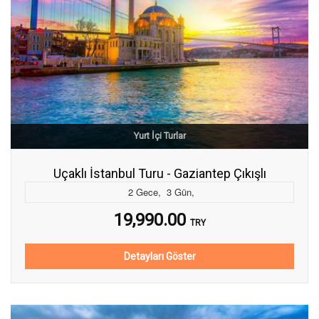
Yurt İçi Turlar
Uçaklı İstanbul Turu - Gaziantep Çıkışlı
2
Gece
,
3
Gün
,
19,990.00
TRY
Detayları Göster