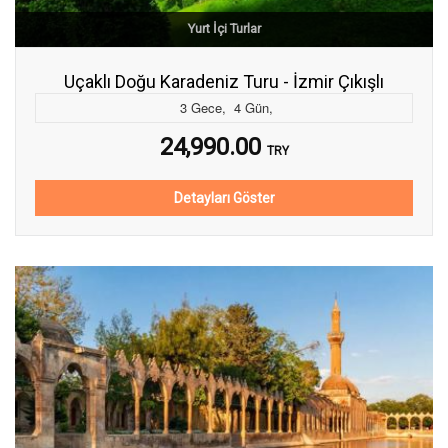
Yurt İçi Turlar
Uçaklı Doğu Karadeniz Turu - İzmir Çıkışlı
3
Gece
,
4
Gün
,
24,990.00
TRY
Detayları Göster