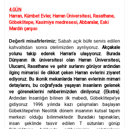
4.GÜN
Harran, Kümbet Evler, Harran Üniversitesi, Rasathane,
Göbeklitepe, Kasimiye medresesi, Abbaralar, Eski
Mardin çarşısı
Değerli misafirlerimiz;
Sabah açık büfe servis edilen
Akçakale
kahvaltıdan sonra otelimizden ayrılıyoruz.
yolunu takip ederek Harran’a ulaşıyoruz. Burada
Dünyanın ilk üniversitesi olan Harran Üniversitesi,
Ulucami, Rasathane ve şehir surlarını görüyor ardından
ilginç mimarisi ile dikkat çeken Harran evlerini ziyaret
ediyoruz. Bu ikonik mekanlarda Harran evlerinin mimari
detaylarını, bu coğrafyada yaşayan insanların gelenek
ve göreneklerini rehberimizden dinliyoruz
(Ekstra)
.
Ardından İnsanlığın bilinen ilk mabedi, Göbeklitepe’ye
gidiyoruz. 1996 yılında kazı çalışmaları başlayan
Göbeklitepe’nin Neolitik dönem insanının kutsal tapım
merkezi olduğu bilinmektedir. Buradaki tapınakları,
insan şeklinde tasvir edilen T sütunları görüp