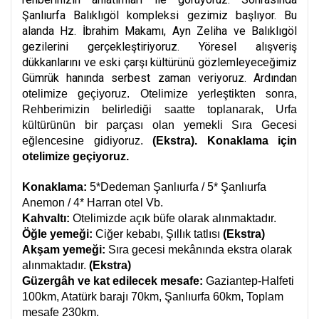
Şanlıurfa Balıklıgöl kompleksi gezimiz başlıyor. Bu
alanda Hz. İbrahim Makamı, Ayn Zeliha ve Balıklıgöl
gezilerini gerçekleştiriyoruz. Yöresel alışveriş
dükkanlarını ve eski çarşı kültürünü gözlemleyeceğimiz
Gümrük hanında serbest zaman veriyoruz. Ardından
otelimize geçiyoruz. Otelimize yerleştikten sonra,
Rehberimizin belirlediği saatte toplanarak, Urfa
kültürünün bir parçası olan yemekli Sıra Gecesi
eğlencesine gidiyoruz.
(Ekstra).
Konaklama için
otelimize geçiyoruz.
Konaklama:
5*Dedeman Şanlıurfa / 5* Şanlıurfa
Anemon / 4* Harran otel Vb.
Kahvaltı:
Otelimizde açık büfe olarak alınmaktadır.
Öğle yemeği:
Ciğer kebabı, Şıllık tatlısı
(Ekstra)
Akşam yemeği:
Sıra gecesi mekânında ekstra olarak
alınmaktadır.
(Ekstra)
Güzergâh ve kat edilecek mesafe:
Gaziantep-Halfeti
100km, Atatürk barajı 70km, Şanlıurfa 60km, Toplam
mesafe 230km.