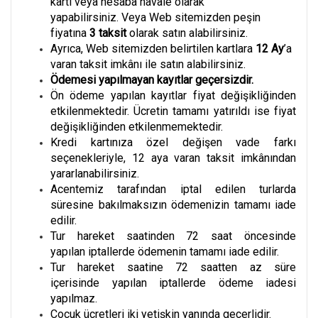
kartı veya hesaba havale olarak
yapabilirsiniz. Veya Web sitemizden peşin
fiyatına
3
taksit
olarak satın alabilirsiniz.
Ayrıca, Web sitemizden belirtilen kartlara
12 Ay
’a
varan taksit imkânı ile satın alabilirsiniz.
Ödemesi yapılmayan kayıtlar geçersizdir.
Ön ödeme yapılan kayıtlar fiyat değişikliğinden
etkilenmektedir. Ücretin tamamı yatırıldı ise fiyat
değişikliğinden etkilenmemektedir.
Kredi kartınıza özel değişen vade farkı
seçenekleriyle, 12 aya varan taksit imkânından
yararlanabilirsiniz.
Acentemiz tarafından iptal edilen turlarda
süresine bakılmaksızın ödemenizin tamamı iade
edilir.
Tur hareket saatinden 72 saat öncesinde
yapılan iptallerde ödemenin tamamı iade edilir.
Tur hareket saatine 72 saatten az süre
içerisinde yapılan iptallerde ödeme iadesi
yapılmaz.
Çocuk ücretleri iki yetişkin yanında geçerlidir.