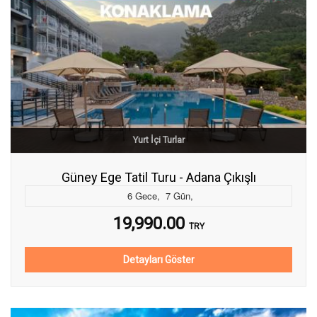
Yurt İçi Turlar
Güney Ege Tatil Turu - Adana Çıkışlı
6
Gece
,
7
Gün
,
19,990.00
TRY
Detayları Göster