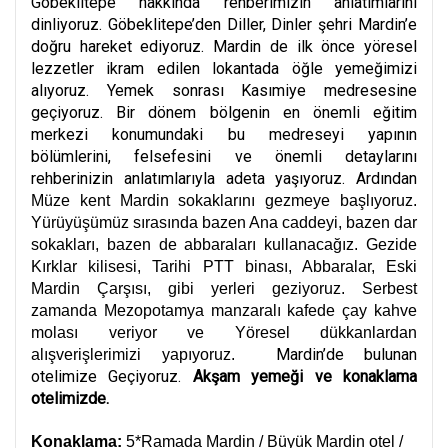
Göbeklitepe hakkında rehberimizin anlatımlarını
dinliyoruz. Göbeklitepe’den Diller, Dinler şehri Mardin’e
doğru hareket ediyoruz. Mardin de ilk önce yöresel
lezzetler ikram edilen lokantada öğle yemeğimizi
alıyoruz. Yemek sonrası Kasımiye medresesine
geçiyoruz. Bir dönem bölgenin en önemli eğitim
merkezi konumundaki bu medreseyi yapının
bölümlerini, felsefesini ve önemli detaylarını
rehberinizin anlatımlarıyla adeta yaşıyoruz. Ardından
Müze kent Mardin sokaklarını gezmeye başlıyoruz.
Yürüyüşümüz sırasında bazen Ana caddeyi, bazen dar
sokakları, bazen de abbaraları kullanacağız. Gezide
Kırklar kilisesi, Tarihi PTT binası, Abbaralar, Eski
Mardin Çarşısı, gibi yerleri geziyoruz. Serbest
zamanda Mezopotamya manzaralı kafede çay kahve
molası veriyor ve Yöresel dükkanlardan
Mardin’de bulunan
alışverişlerimizi yapıyoruz.
otelimize Geçiyoruz.
Akşam yemeği ve konaklama
otelimizde.
Konaklama:
5*Ramada Mardin / Büyük Mardin otel /