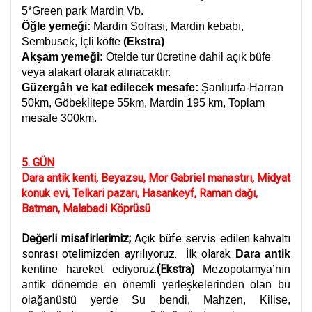
5*Green park Mardin Vb.
Öğle yemeği:
Mardin Sofrası, Mardin kebabı,
Sembusek, İçli köfte
(Ekstra)
Akşam yemeği:
Otelde tur ücretine dahil açık büfe
veya alakart olarak alınacaktır.
Güzergâh ve kat edilecek mesafe:
Şanlıurfa-Harran
50km, Göbeklitepe 55km, Mardin 195 km, Toplam
mesafe 300km.
5. GÜN
Dara antik kenti, Beyazsu, Mor Gabriel manastırı, Midyat
konuk evi, Telkari pazarı, Hasankeyf, Raman dağı,
Batman, Malabadi Köprüsü
Değerli misafirlerimiz;
Açık büfe servis edilen kahvaltı
sonrası otelimizden ayrılıyoruz. İlk olarak
Dara antik
.
(Ekstra)
kentine hareket ediyoruz
Mezopotamya’nın
antik dönemde en önemli yerleşkelerinden olan bu
olağanüstü yerde Su bendi, Mahzen, Kilise,