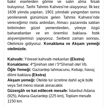
bakır eserlerden görme ve satın alma fırsatı
buluyoruz. Tarihi Tahmis Kahvesi'ne ulaşıyoruz. İlk kez
1638 yılında yapılan, 1901 yılındaki yangından sonra
yenilenerek günümüze gelen Tahmis Kahvesi’nde
vereceğimiz mola ardından, Almacı pazarında satılan
birbirinden güzel yemenilerden, yöreye özgü
baharatlardan ve en önemlisi baklava- fıstık
alışverişlerimizi yapıyoruz. Serbest zaman sonrası,
Otelimize gidiyoruz.
Konaklama ve Akşam yemeği
otelimizde.
Kahvaltı:
Yöresel kahvaltı mekanları
(Ekstra)
Konaklama:
4*Şirehan otel / 5*Shımall otel Vb.
Öğle Yemeği:
Gaziantep lahmacunu, Kebap, havuç
dilimi baklava
(Ekstra)
Akşam yemeği:
Otelde tur ücretine dahil açık büfe
veya Set menü olarak alınacaktır.
Güzergâh ve kat edilecek mesafe:
İstanbul-Adana
(925), Adana-Gaziantep (225 km), Toplam mesafe
1150 km.