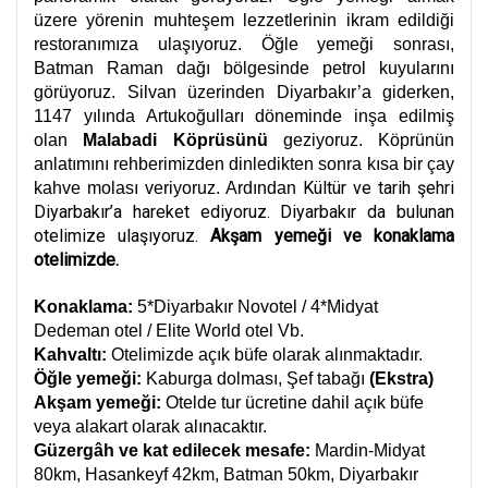
üzere yörenin muhteşem lezzetlerinin ikram edildiği
restoranımıza ulaşıyoruz. Öğle yemeği sonrası,
Batman Raman dağı bölgesinde petrol kuyularını
görüyoruz. Silvan üzerinden Diyarbakır’a giderken,
1147 yılında Artukoğulları döneminde inşa edilmiş
olan
Malabadi Köprüsünü
geziyoruz.
Köprünün
anlatımını rehberimizden dinledikten sonra kısa bir çay
Kültür ve tarih şehri
kahve molası veriyoruz. Ardından
Diyarbakır’a hareket ediyoruz. Diyarbakır da bulunan
otelimize ulaşıyoruz.
Akşam yemeği ve konaklama
otelimizde.
Konaklama:
5*Diyarbakır Novotel / 4*Midyat
Dedeman otel / Elite World otel Vb.
Kahvaltı:
Otelimizde açık büfe olarak alınmaktadır.
Öğle yemeği:
Kaburga dolması, Şef tabağı
(Ekstra)
Akşam yemeği:
Otelde tur ücretine dahil açık büfe
veya alakart olarak alınacaktır.
Güzergâh ve kat edilecek mesafe:
Mardin-Midyat
80km, Hasankeyf 42km, Batman 50km, Diyarbakır