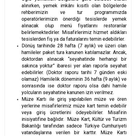
alınırken, yemek imkânı kısıtlı olan bölgelerde
rehberimizin ve tur programımızda
operatörlerimizin önerdiği tesislerde yemek
alınacak olup menü fiyatlarını restoranlar
belirlemektedirler. Misafirlerimiz hizmet aldıkları
tesislerden fiş ya da faturalarını temin edebilirler.
Dönüş tarihinde 28 hafta (7 aylık) ve üzeri olan
hamileler paket tura kanunen katılamazlar. Ancak,
doktordan alınacak “seyahatinde herhangi bir
sakınca yoktur” ibaresi yer alan raporla seyahat
edebilirler. (Doktor raporu tarihi 7 günden eski
olamaz) Hamilelik döneminin 36 hafta (9 aylık) ve
sonrasında ise doktor raporu olsa dahi hamile
yolcuların seyahatine kanunen izin verilmez.
Müze Kartı ile giriş yapılabilen müze ve ören
yerlerine misafirlerimiz müze kart temin edebilir
veya giriş ücretlerini ödeyebilirler. Misafirin
inisiyatifine bağlıdır. Müze Kart, Kültür ve Turizm
Bakanlığı tarafından sadece Türkiye Cumhuriyeti
vatandaşlarına verilen bir karttır. Müze Kartı