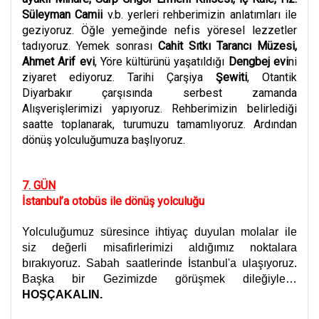
Süleyman Camii
v.b. yerleri rehberimizin anlatımları ile
geziyoruz. Öğle yemeğinde nefis yöresel lezzetler
tadıyoruz. Yemek sonrası
Cahit Sıtkı Tarancı Müzesi,
Ahmet Arif evi
, Yöre kültürünü yaşatıldığı
Dengbej evi
ni
ziyaret ediyoruz. Tarihi Çarşiya
Şewiti
, Otantik
Diyarbakır çarşısında serbest zamanda
Alışverişlerimizi yapıyoruz. Rehberimizin belirlediği
saatte toplanarak, turumuzu tamamlıyoruz. Ardından
dönüş yolculuğumuza başlıyoruz.
7. GÜN
İstanbul’a otobüs ile dönüş yolculuğu
Yolculuğumuz süresince ihtiyaç duyulan molalar ile
siz değerli misafirlerimizi aldığımız noktalara
bırakıyoruz. Sabah saatlerinde İstanbul'a ulaşıyoruz.
Başka bir Gezimizde görüşmek dileğiyle…
HOŞÇAKALIN.