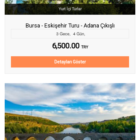
Yurt İçi Turlar
Bursa - Eskişehir Turu - Adana Çıkışlı
3
Gece
,
4
Gün
,
6,500.00
TRY
Detayları Göster