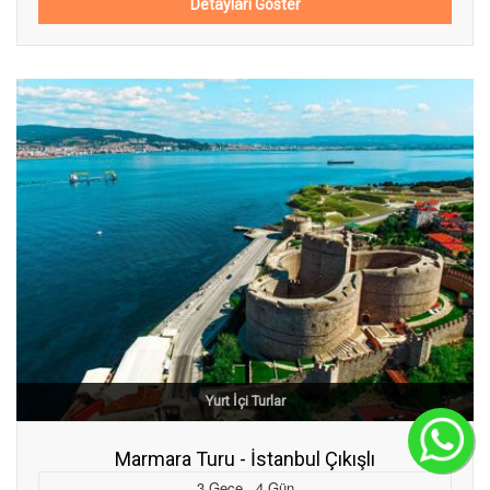
Detayları Göster
Yurt İçi Turlar
C
Marmara Turu - İstanbul Çıkışlı
3
Gece
,
4
Gün
,