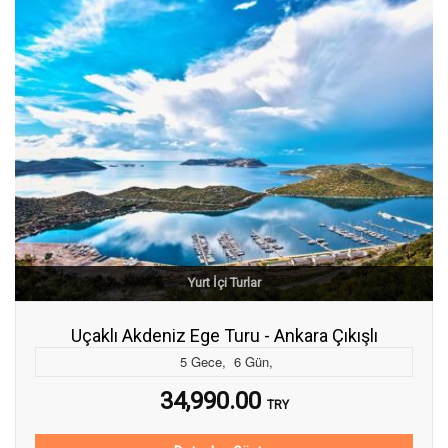
Yurt İçi Turlar
Uçaklı Akdeniz Ege Turu - Ankara Çıkışlı
5
Gece
,
6
Gün
,
34,990.00
TRY