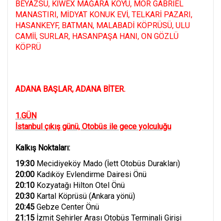
BEYAZSU, KİWEX MAĞARA KÖYÜ, MOR GABRİEL
MANASTIRI, MİDYAT KONUK EVİ, TELKARİ PAZARI,
HASANKEYF, BATMAN, MALABADİ KÖPRÜSÜ, ULU
CAMİİ, SURLAR, HASANPAŞA HANI, ON GÖZLÜ
KÖPRÜ
ADANA BAŞLAR, ADANA BİTER.
1.GÜN
İstanbul çıkış günü, Otobüs ile gece yolculuğu
Kalkış Noktaları:
19:30
Mecidiyeköy Mado (İett Otobüs Durakları)
20:00
Kadıköy Evlendirme Dairesi Önü
20:10
Kozyatağı Hilton Otel Önü
20:30
Kartal Köprüsü (Ankara yönü)
20:45
Gebze Center Önü
21:15
İzmit Şehirler Arası Otobüs Terminali Girişi