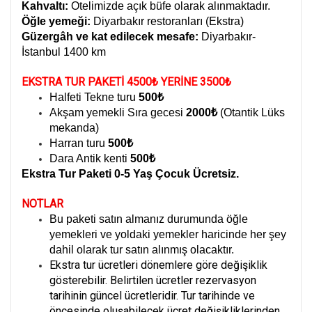
Kahvaltı:
Otelimizde açık büfe olarak alınmaktadır.
Öğle yemeği:
Diyarbakır restoranları (Ekstra)
Güzergâh ve kat edilecek mesafe:
Diyarbakır-
İstanbul 1400 km
EKSTRA TUR PAKETİ 4500₺ YERİNE 3500₺
Halfeti Tekne turu
500₺
Akşam yemekli Sıra gecesi
2000₺
(Otantik Lüks
mekanda)
Harran turu
500₺
Dara Antik kenti
500₺
Ekstra Tur Paketi 0-5 Yaş Çocuk Ücretsiz.
NOTLAR
Bu paketi satın almanız durumunda öğle
yemekleri ve yoldaki yemekler haricinde her şey
dahil olarak tur satın alınmış olacaktır.
Ekstra tur ücretleri dönemlere göre değişiklik
gösterebilir. Belirtilen ücretler rezervasyon
tarihinin güncel ücretleridir. Tur tarihinde ve
öncesinde oluşabilecek ücret değişikliklerinden