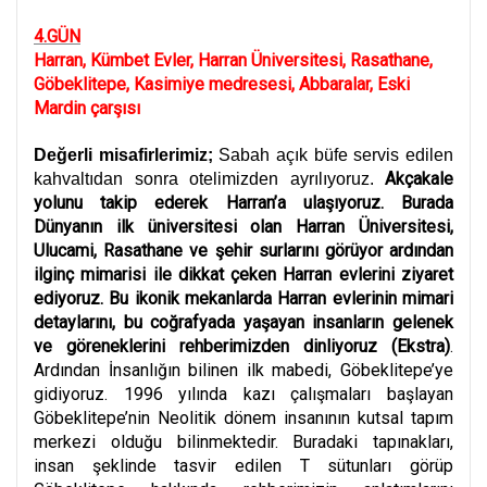
4.GÜN
Harran, Kümbet Evler, Harran Üniversitesi, Rasathane,
Göbeklitepe, Kasimiye medresesi, Abbaralar, Eski
Mardin çarşısı
Değerli misafirlerimiz;
Sabah açık büfe servis edilen
Akçakale
kahvaltıdan sonra otelimizden ayrılıyoruz.
yolunu takip ederek Harran’a ulaşıyoruz. Burada
Dünyanın ilk üniversitesi olan Harran Üniversitesi,
Ulucami, Rasathane ve şehir surlarını görüyor ardından
ilginç mimarisi ile dikkat çeken Harran evlerini ziyaret
ediyoruz. Bu ikonik mekanlarda Harran evlerinin mimari
detaylarını, bu coğrafyada yaşayan insanların gelenek
ve göreneklerini rehberimizden dinliyoruz
(Ekstra)
.
Ardından İnsanlığın bilinen ilk mabedi, Göbeklitepe’ye
gidiyoruz. 1996 yılında kazı çalışmaları başlayan
Göbeklitepe’nin Neolitik dönem insanının kutsal tapım
merkezi olduğu bilinmektedir. Buradaki tapınakları,
insan şeklinde tasvir edilen T sütunları görüp