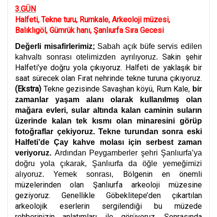
3.GÜN
Halfeti, Tekne turu, Rumkale, Arkeoloji müzesi,
Balıklıgöl, Gümrük hanı, Şanlıurfa Sıra Gecesi
Değerli misafirlerimiz;
Sabah açık büfe servis edilen
Sakin şehir
kahvaltı sonrası otelimizden ayrılıyoruz.
Halfeti’ye doğru yola çıkıyoruz. Halfeti de yaklaşık bir
saat sürecek olan Fırat nehrinde tekne turuna çıkıyoruz.
(Ekstra)
Tekne gezisinde Savaşhan köyü, Rum Kale,
bir
zamanlar yaşam alanı olarak kullanılmış olan
mağara evleri, sular altında kalan caminin suların
üzerinde kalan tek kısmı olan minaresini görüp
fotoğraflar çekiyoruz. Tekne turundan sonra eski
Halfeti’de Çay kahve molası için serbest zaman
veriyoruz.
Ardından Peygamberler şehri Şanlıurfa’ya
doğru yola çıkarak, Şanlıurfa da öğle yemeğimizi
Bölgenin en önemli
alıyoruz. Yemek sonrası,
müzelerinden olan Şanlıurfa arkeoloji müzesine
geziyoruz. Genellikle Göbeklitepe’den çıkartılan
arkeolojik eserlerin sergilendiği bu müzede
rehberinizin anlatımları ile görüyoruz. Sonrasında