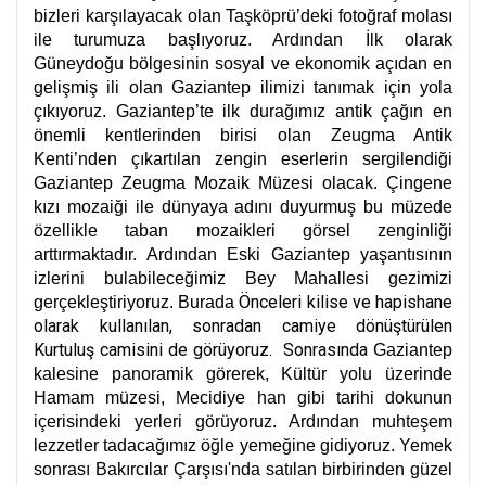
bizleri karşılayacak olan Taşköprü’deki fotoğraf molası
ile turumuza başlıyoruz. Ardından İlk olarak
Güneydoğu bölgesinin sosyal ve ekonomik açıdan en
gelişmiş ili olan Gaziantep ilimizi tanımak için yola
çıkıyoruz. Gaziantep’te ilk durağımız antik çağın en
önemli kentlerinden birisi olan Zeugma Antik
Kenti’nden çıkartılan zengin eserlerin sergilendiği
Gaziantep Zeugma Mozaik Müzesi olacak. Çingene
kızı mozaiği ile dünyaya adını duyurmuş bu müzede
özellikle taban mozaikleri görsel zenginliği
arttırmaktadır. Ardından Eski Gaziantep yaşantısının
izlerini bulabileceğimiz Bey Mahallesi gezimizi
Önceleri kilise ve hapishane
gerçekleştiriyoruz. Burada
olarak kullanılan, sonradan camiye dönüştürülen
Kurtuluş camisini de görüyoruz. Sonrasında
Gaziantep
kalesine panoramik görerek, Kültür yolu üzerinde
Hamam müzesi, Mecidiye han gibi tarihi dokunun
içerisindeki yerleri görüyoruz. Ardından muhteşem
lezzetler tadacağımız öğle yemeğine gidiyoruz. Yemek
sonrası Bakırcılar Çarşısı'nda satılan birbirinden güzel