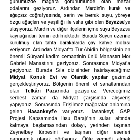
günümüzde mağara görünümünde olan mezar
Mardin’in kurak ve
odalarını geziyoruz. Ardından
ağaçsız coğrafyasında, serin ve berrak suyu, yöreye
özgü ağaçları ve yeşilliği ile vaha gibi olan
Beyazsu
’ya
ulaşıyoruz. Mardin ve diğer ilçelerin içme suyu Beyazsu
kaynağından temin edilmektedir. Burada Suyun üzerine
kurulmuş olan tahta barakalarda çay kahve molası
veriyoruz. Ardından
Midyat’ta Tur Abidin bölgesinin en
önemli Süryani kadim cemaatinin ünlü Manastırı Mor
Gabriel Manastırını geziyoruz. Sonrasında Midyat’a
geçiyoruz. Burada Sıla dizisinden hatırlayacağımız
Midyat Konuk Evi ve Otantik yapılar
gezimizi
gerçekleştiriyoruz. Bölgenin önemli el sanatlarından
olan
Telkâri Pazarı
nda geziyoruz. Vereceğimiz
serbest zaman da Midyat çarşısında alışveriş
yapıyoruz. Sonrasında Erişilmez mağaralar anlamına
gelen
Hasankeyf
’e varıyoruz. Hasankeyf, GAP
Projesi Kapsamında Ilısu Barajı’nın suları altında
kalmaya başlamasından dolayı, yerinden taşınan
Zeynelbey türbesini ve taşınan diğer eserleri
panoramik olarak görüyoruz. Öğle yemeği almak