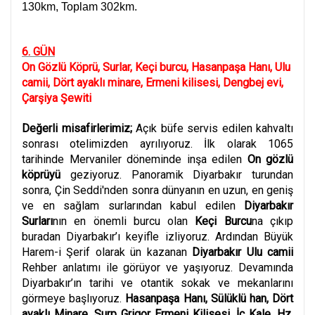
130km, Toplam 302km.
6. GÜN
On Gözlü Köprü, Surlar, Keçi burcu, Hasanpaşa Hanı, Ulu
camii, Dört ayaklı minare, Ermeni kilisesi, Dengbej evi,
Çarşiya Şewiti
Değerli misafirlerimiz;
Açık büfe servis edilen kahvaltı
sonrası otelimizden ayrılıyoruz. İlk olarak
1065
tarihinde Mervaniler döneminde inşa edilen
On gözlü
köprüyü
geziyoruz. Panoramik Diyarbakır turundan
sonra,
Çin Seddi'nden sonra dünyanın en uzun, en geniş
ve en sağlam surlarından kabul edilen
Diyarbakır
Surları
nın en önemli burcu olan
Keçi Burcu
na çıkıp
buradan Diyarbakır’ı keyifle izliyoruz. Ardından Büyük
Harem-i Şerif olarak ün kazanan
Diyarbakır Ulu camii
Rehber anlatımı ile görüyor ve yaşıyoruz. Devamında
Diyarbakır’ın tarihi ve otantik sokak ve mekanlarını
görmeye başlıyoruz.
Hasanpaşa Hanı, Sülüklü han, Dört
ayaklı Minare, Surp Grigor Ermeni Kilisesi, İç Kale, Hz.