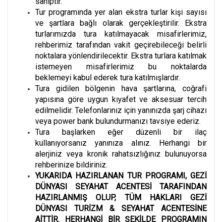
sahiptir.
Tur programında yer alan ekstra turlar kişi sayısı
ve şartlara bağlı olarak gerçekleştirilir. Ekstra
turlarımızda tura katılmayacak misafirlerimiz,
rehberimiz tarafından vakit geçirebileceği belirli
noktalara yönlendirilecektir. Ekstra turlara katılmak
istemeyen misafirlerimiz bu noktalarda
beklemeyi kabul ederek tura katılmışlardır.
Tura gidilen bölgenin hava şartlarına, coğrafi
yapısına göre uygun kıyafet ve aksesuar tercih
edilmelidir. Telefonlarınız için yanınızda şarj cihazı
veya power bank bulundurmanızı tavsiye ederiz.
Tura başlarken eğer düzenli bir ilaç
kullanıyorsanız yanınıza alınız. Herhangi bir
alerjiniz veya kronik rahatsızlığınız bulunuyorsa
rehberinize bildiriniz.
YUKARIDA HAZIRLANAN TUR PROGRAMI, GEZİ
DÜNYASI SEYAHAT ACENTESİ TARAFINDAN
HAZIRLANMIŞ OLUP, TÜM HAKLARI GEZİ
DÜNYASI TURİZM & SEYAHAT ACENTESİNE
AİTTİR. HERHANGİ BİR ŞEKİLDE PROGRAMIN