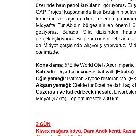
üzerinde ham petrol kuyularını görüyoruz. Er
GAP Projesi Kapsamında Ilısu Barajı’nın sular
türbesini ve taşınan diğer eserleri panora
Midyat’ta Tur Abidin bölgesinin en önemli S
geziyoruz. Burada Sıla dizisinden hatır
gerçekleştiriyoruz. Bölgenin önemli el sanatl
da Midyat çarşısında alışveriş yapıyoruz.
Mid
otelimizde.
Konaklama:
5*Elite World Otel / Asur İmperi
Kahvaltı:
Diyarbakır yöresel kahvaltı
(Ekstra)
Öğle yemeği:
Batman Ziyade restoran Vb.
(Ek
Akşam yemeği:
Otelde tur ücretine dahil açık
Güzergâh ve kat edilecek mesafe:
Diyarbakı
Midyat (47km), Toplam mesafe 230 km.
2.GÜN
Kiwex mağara köyü, Dara Antik kenti, Kası