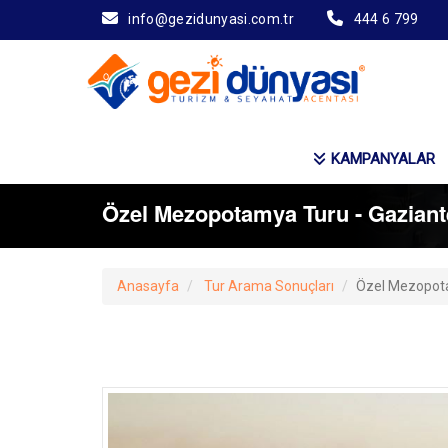
info@gezidunyasi.com.tr
444 6 799
KAMPANYALAR
Özel Mezopotamya Turu - Gaziante
Anasayfa
Tur Arama Sonuçları
Özel Mezopota