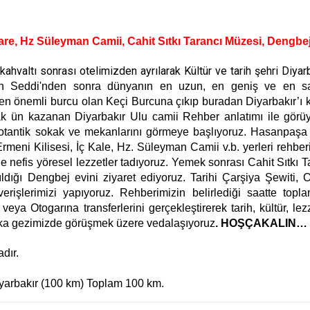
are, Hz Süleyman Camii, Cahit Sıtkı Tarancı Müzesi, Dengbej
ahvaltı sonrası otelimizden ayrılarak Kültür ve tarih şehri Diyarb
n Seddi'nden sonra dünyanın en uzun, en geniş ve en s
 en önemli burcu olan Keçi Burcuna çıkıp buradan Diyarbakır’ı k
rak ün kazanan Diyarbakır Ulu camii Rehber anlatımı ile görü
e otantik sokak ve mekanlarını görmeye başlıyoruz. Hasanpaşa
rmeni Kilisesi, İç Kale, Hz. Süleyman Camii v.b. yerleri rehber
e nefis yöresel lezzetler tadıyoruz. Yemek sonrası Cahit Sıtkı T
ldığı Dengbej evini ziyaret ediyoruz. Tarihi Çarşiya Şewiti, O
rişlerimizi yapıyoruz. Rehberimizin belirlediği saatte topla
veya Otogarına transferlerini gerçekleştirerek tarih, kültür, lez
aşka gezimizde görüşmek üzere vedalaşıyoruz
. HOŞÇAKALIN…
dır.
yarbakır (100 km) Toplam 100 km.