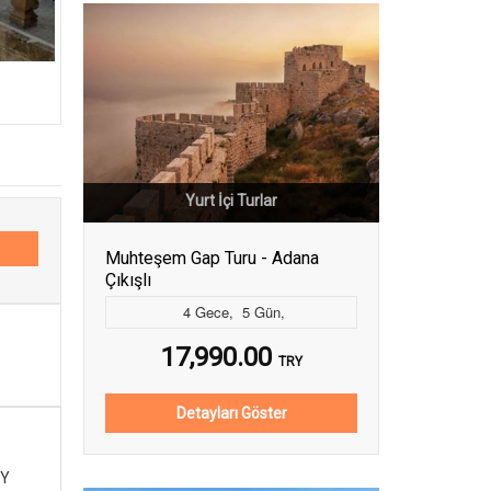
Yurt İçi Turlar
Muhteşem Gap Turu - Adana
Çıkışlı
4
Gece
,
5
Gün
,
17,990.00
TRY
Detayları Göster
Y