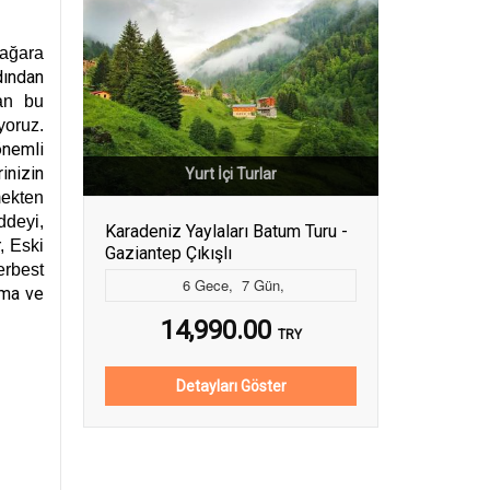
ağara
dından
an bu
yoruz.
önemli
inizin
Yurt İçi Turlar
ekten
deyi,
Karadeniz Yaylaları Batum Turu -
, Eski
Gaziantep Çıkışlı
rbest
6
Gece
,
7
Gün
,
ma ve
14,990.00
TRY
Detayları Göster