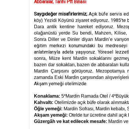
Abbaralar, Tarihi Ptt Binası
Saygıdeğer misafirlerimiz;
Açık büfe servis edi
1985’te b
köy) Yezidi Köyünü ziyaret ediyoruz.
.
Dara antik kentine hareket ediyoruz
Mezop
olağanüstü yerde Su bendi, Mahzen, Kilise
Sonra Diller ve Dinler diyarı Mardin’e varıyo
eğitim merkezi konumundaki bu medreseyi yap
anlatımlarıyla adeta yaşıyoruz. Yöresel lezze
sonra, Müze kent Mardin sokaklarını gezme
bazen dar sokakları, bazen de abbaraları kulla
Mardin Çarşısını görüyoruz. Mezopotamya 
zamanda Eski Mardin çarşısından alışverişleri
Akşam yemeği otelimizde.
Konaklama:
5*Mardin Ramada Otel / 4*Büyük 
Kahvaltı:
Otelimizde açık büfe olarak alınmakta
Öğle yemeği:
Mardin Sofrası, Mardin kebabı, 
Akşam yemeği:
Otelde tur ücretine dahil açık
Güzergâh ve kat edilecek mesafe:
Mardin ve 