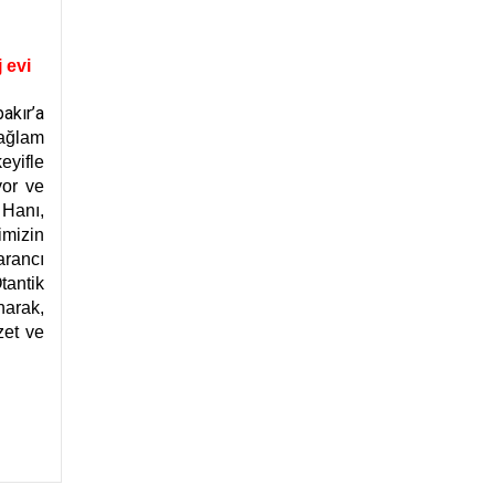
 evi
akır’a
ağlam
eyifle
yor ve
 Hanı,
imizin
arancı
tantik
narak,
zet ve