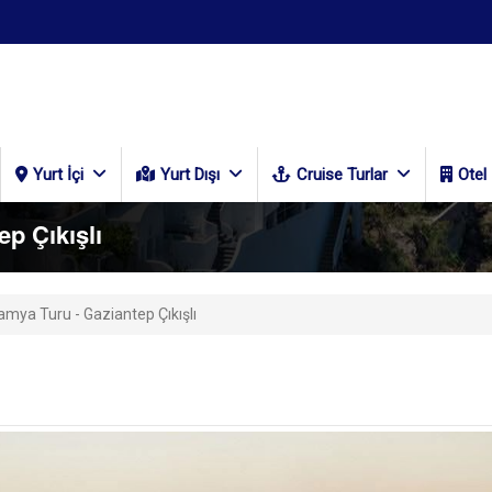
Yurt İçi
Yurt Dışı
Cruise Turlar
Otel
p Çıkışlı
mya Turu - Gaziantep Çıkışlı