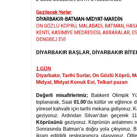
Gezilecek Yerler:
DİYARBAKIR-BATMAN-MİDYAT-MARDİN
ON GÖZLÜ KÖPRÜ, MALABADİ, BATMAN, HASA
KENTİ, KASİMİYE MEDRESESİ, ABBARALAR, E
DENGBEJ EVİ
DİYARBAKIR BAŞLAR, DİYARBAKIR BİTE
1.GÜN
Diyarbakır, Tarihi Surlar, On Gözlü Köprü, 
Midyat, Midyat Konuk Evi, Telkari pazarı
Değerli misafirlerimiz;
Batıkent Olimpik 
toplanarak, Saat
01.00
’da kültür ve eğlence 
yöresel kahvaltı için tarihi mekana gidiyoruz. K
geziyoruz. Ardından Silvan’dan geçerek 1
Köprüsünü
geziyoruz. Köprünün anlatımını r
Sonrasında Batman’a doğru yola çıkıyoruz. 
ikram edildiği restoranımıza ulaşıyoruz. Ö