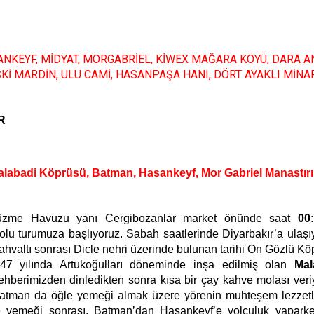
NKEYF, MİDYAT, MORGABRİEL, KİWEX MAĞARA KÖYÜ, DARA A
SKİ MARDİN, ULU CAMİ, HASANPAŞA HANI, DÖRT AYAKLI MİNA
R
Malabadi Köprüsü, Batman, Hasankeyf, Mor Gabriel Manastırı
Yüzme Havuzu yanı Cergibozanlar market önünde saat
00:
dolu turumuza başlıyoruz. Sabah saatlerinde Diyarbakır’a ulaşı
ahvaltı sonrası Dicle nehri üzerinde bulunan tarihi
On Gözlü Kö
147 yılında Artukoğulları döneminde inşa edilmiş olan
Mal
ehberimizden dinledikten sonra kısa bir çay kahve molası veri
Batman da öğle yemeği almak üzere yörenin muhteşem lezzetl
ğle yemeği sonrası, Batman’dan Hasankeyf’e yolculuk yapark