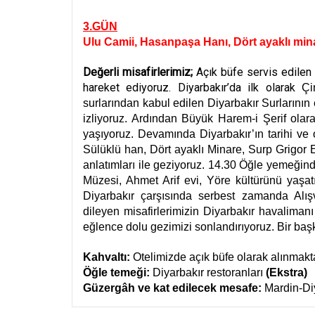
3.GÜN
Ulu Camii, Hasanpaşa Hanı, Dört ayaklı min
Değerli misafirlerimiz;
Açık büfe servis edilen k
hareket ediyoruz. Diyarbakır’da ilk olarak
Çi
surlarından kabul edilen Diyarbakır Surlarının
izliyoruz. Ardından Büyük Harem-i Şerif ola
yaşıyoruz. Devamında Diyarbakır’ın tarihi v
Sülüklü han, Dört ayaklı Minare, Surp Grigor E
anlatımları ile geziyoruz. 14.30 Öğle yemeğind
Müzesi, Ahmet Arif evi, Yöre kültürünü yaşatı
Diyarbakır çarşısında serbest zamanda Alışve
dileyen misafirlerimizin Diyarbakır havalimanı 
eğlence dolu gezimizi sonlandırıyoruz. Bir b
Kahvaltı:
Otelimizde açık büfe olarak alınmakta
Öğle temeği:
Diyarbakır restoranları
(Ekstra)
Güzergâh ve kat edilecek mesafe:
Mardin-Di