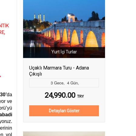
NTİK
RE,
Yurt İçi Turlar
Uçaklı Marmara Turu - Adana
Çıkışlı
,
3
Gece
,
4
Gün
,
24,990.00
30’
da
TRY
yor ve
prü’yü
Detayları Göster
abadi
yoruz.
erinin
en yol