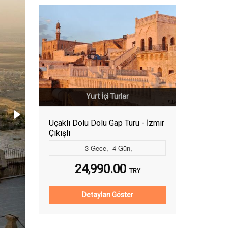
Yurt İçi Turlar
Uçaklı Dolu Dolu Gap Turu - İzmir
Çıkışlı
3
Gece
,
4
Gün
,
24,990.00
TRY
Detayları Göster