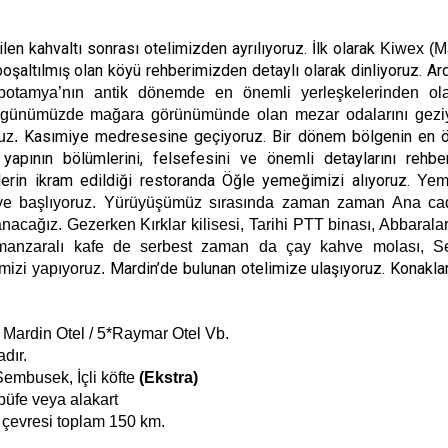
len kahvaltı sonrası otelimizden ayrılıyoruz. İlk olarak
Kiwex (M
oşaltılmış olan köyü rehberimizden detaylı olarak dinliyoruz. Ar
otamya’nın antik dönemde en önemli yerleşkelerinden ol
, günümüzde mağara görünümünde olan mezar odalarını gezi
Kasımiye medresesine geçiyoruz. Bir dönem bölgenin en 
ruz.
ının bölümlerini, felsefesini ve önemli detaylarını rehber
tlerin ikram edildiği restoranda Öğle yemeğimizi alıyoruz.
Yem
ye başlıyoruz. Yürüyüşümüz sırasında zaman zaman Ana cad
nacağız. Gezerken Kırklar kilisesi, Tarihi PTT binası, Abbaralar
manzaralı kafe de serbest zaman da çay kahve molası, Se
Mardin’de bulunan otelimize ulaşıyoruz.
Konakla
mizi yapıyoruz.
Mardin Otel / 5*Raymar Otel Vb.
dır.
Sembusek, İçli köfte
(Ekstra)
 büfe veya alakart
çevresi toplam 150 km.