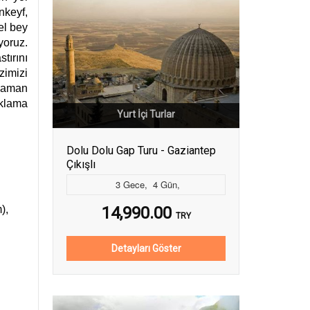
nkeyf,
el bey
yoruz.
tırını
zimizi
 zaman
aklama
Yurt İçi Turlar
Dolu Dolu Gap Turu - Gaziantep
Çıkışlı
3
Gece
,
4
Gün
,
),
14,990.00
TRY
Detayları Göster