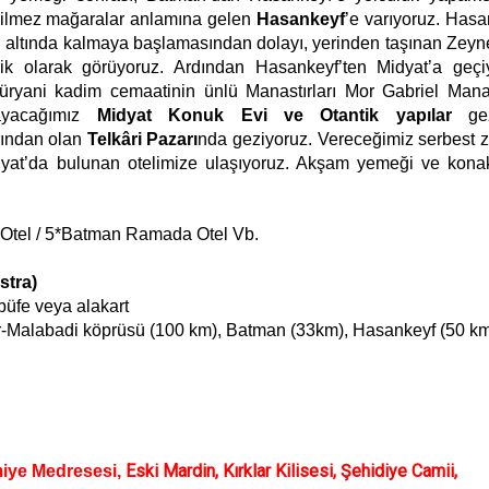
işilmez mağaralar anlamına gelen
Hasankeyf
’e varıyoruz. Hasa
ı altında kalmaya başlamasından dolayı, yerinden taşınan Zeyn
mik olarak görüyoruz. Ardından Hasankeyf’ten Midyat’a geçi
üryani kadim cemaatinin ünlü Manastırları Mor Gabriel Manas
layacağımız
Midyat Konuk Evi ve Otantik yapılar
ge
arından olan
Telkâri Pazarı
nda geziyoruz. Vereceğimiz serbest
yat’da bulunan otelimize ulaşıyoruz. Akşam yemeği ve kon
al Otel / 5*Batman Ramada Otel Vb.
stra)
 büfe veya alakart
r-Malabadi köprüsü (100 km), Batman (33km), Hasankeyf (50 km
Eski Mardin, Kırklar Kilisesi, Şehidiye Camii,
miye Medresesi,