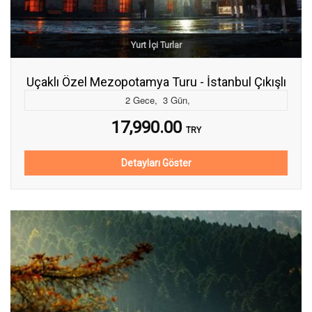
Yurt İçi Turlar
Uçaklı Özel Mezopotamya Turu - İstanbul Çıkışlı
2
Gece
,
3
Gün
,
17,990.00
TRY
Detayları Göster