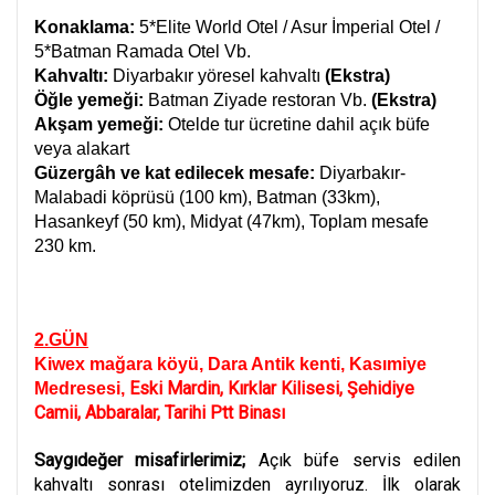
Konaklama:
5*Elite World Otel / Asur İmperial Otel /
5*Batman Ramada Otel Vb.
Kahvaltı:
Diyarbakır yöresel kahvaltı
(Ekstra)
Öğle yemeği:
Batman Ziyade restoran Vb.
(Ekstra)
Akşam yemeği:
Otelde tur ücretine dahil açık büfe
veya alakart
Güzergâh ve kat edilecek mesafe:
Diyarbakır-
Malabadi köprüsü (100 km), Batman (33km),
Hasankeyf (50 km), Midyat (47km), Toplam mesafe
230 km.
2.GÜN
Kiwex mağara köyü, Dara Antik kenti, Kasımiye
Eski Mardin, Kırklar Kilisesi, Şehidiye
Medresesi,
Camii, Abbaralar, Tarihi Ptt Binası
Saygıdeğer misafirlerimiz;
Açık büfe servis edilen
kahvaltı sonrası otelimizden ayrılıyoruz. İlk olarak