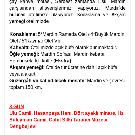
çay kahve molası, Serbest zamanda Eski Mardin
Mardin’de
çarşısından alışverişlerimizi yapıyoruz.
bulunan otelimize ulaşıyoruz.
Konaklama ve Akşam
yemeği otelimizde.
Konaklama:
5*Mardin Ramada Otel / 4*Büyük Mardin
Otel / 5*Raymar Otel Vb.
Kahvaltı:
Otelimizde açık büfe olarak alınmaktadır.
Öğle yemeği:
Mardin Sofrası, Mardin kebabı,
Sembusek, İçli köfte
(Ekstra)
Akşam yemeği:
Otelde tur ücretine dahil açık büfe
veya alakart
Güzergâh ve kat edilecek mesafe:
Mardin ve çevresi
toplam 150 km.
3.GÜN
Ulu Camii, Hasanpaşa Hanı, Dört ayaklı minare, Hz
Süleyman Camii, Cahit Sıtkı Tarancı Müzesi,
Dengbej evi