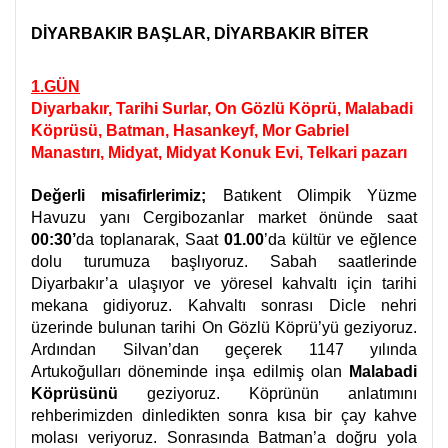
DİYARBAKIR BAŞLAR, DİYARBAKIR BİTER
1.GÜN
Diyarbakır, Tarihi Surlar, On Gözlü Köprü, Malabadi
Köprüsü, Batman, Hasankeyf, Mor Gabriel
Manastırı, Midyat, Midyat Konuk Evi, Telkari pazarı
Değerli misafirlerimiz;
Batıkent Olimpik Yüzme
Havuzu yanı Cergibozanlar market önünde saat
00:30’
da toplanarak, Saat
01.00
’da kültür ve eğlence
dolu turumuza başlıyoruz. Sabah saatlerinde
Diyarbakır’a ulaşıyor ve yöresel kahvaltı için tarihi
mekana gidiyoruz. Kahvaltı sonrası Dicle nehri
üzerinde bulunan tarihi
On Gözlü Köprü’yü geziyoruz.
Ardından Silvan’dan geçerek 1147 yılında
Artukoğulları döneminde inşa edilmiş olan
Malabadi
Köprüsünü
geziyoruz. Köprünün anlatımını
rehberimizden dinledikten sonra kısa bir çay kahve
molası veriyoruz. Sonrasında Batman’a doğru yola