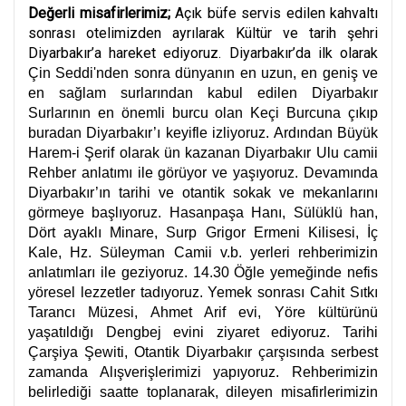
Değerli misafirlerimiz;
Açık büfe servis edilen kahvaltı
sonrası otelimizden ayrılarak Kültür ve tarih şehri
Diyarbakır’a hareket ediyoruz. Diyarbakır’da ilk olarak
Çin Seddi'nden sonra dünyanın en uzun, en geniş ve
en sağlam surlarından kabul edilen Diyarbakır
Surlarının en önemli burcu olan Keçi Burcuna çıkıp
buradan Diyarbakır’ı keyifle izliyoruz. Ardından Büyük
Harem-i Şerif olarak ün kazanan Diyarbakır Ulu camii
Rehber anlatımı ile görüyor ve yaşıyoruz. Devamında
Diyarbakır’ın tarihi ve otantik sokak ve mekanlarını
görmeye başlıyoruz. Hasanpaşa Hanı, Sülüklü han,
Dört ayaklı Minare, Surp Grigor Ermeni Kilisesi, İç
Kale, Hz. Süleyman Camii v.b. yerleri rehberimizin
anlatımları ile geziyoruz. 14.30 Öğle yemeğinde nefis
yöresel lezzetler tadıyoruz. Yemek sonrası Cahit Sıtkı
Tarancı Müzesi, Ahmet Arif evi, Yöre kültürünü
yaşatıldığı Dengbej evini ziyaret ediyoruz. Tarihi
Çarşiya Şewiti, Otantik Diyarbakır çarşısında serbest
zamanda Alışverişlerimizi yapıyoruz. Rehberimizin
belirlediği saatte toplanarak, dileyen misafirlerimizin