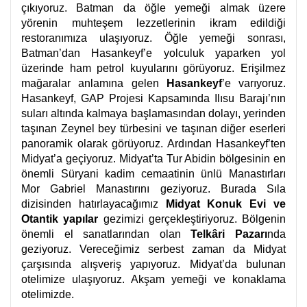
çıkıyoruz. Batman da öğle yemeği almak üzere
yörenin muhteşem lezzetlerinin ikram edildiği
restoranımıza ulaşıyoruz. Öğle yemeği sonrası,
Batman’dan Hasankeyf’e yolculuk yaparken yol
üzerinde ham petrol kuyularını görüyoruz. Erişilmez
mağaralar anlamına gelen
Hasankeyf
’e varıyoruz.
Hasankeyf, GAP Projesi Kapsamında Ilısu Barajı’nın
suları altında kalmaya başlamasından dolayı, yerinden
taşınan Zeynel bey türbesini ve taşınan diğer eserleri
panoramik olarak görüyoruz. Ardından Hasankeyf’ten
Midyat’a geçiyoruz. Midyat’ta Tur Abidin bölgesinin en
önemli Süryani kadim cemaatinin ünlü Manastırları
Mor Gabriel Manastırını geziyoruz. Burada Sıla
dizisinden hatırlayacağımız
Midyat Konuk Evi ve
Otantik yapılar
gezimizi gerçekleştiriyoruz. Bölgenin
önemli el sanatlarından olan
Telkâri Pazarı
nda
geziyoruz. Vereceğimiz serbest zaman da Midyat
çarşısında alışveriş yapıyoruz.
Midyat’da bulunan
otelimize ulaşıyoruz. Akşam yemeği ve konaklama
otelimizde.