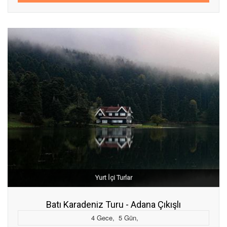
Yurt İçi Turlar
Batı Karadeniz Turu - Adana Çıkışlı
4
Gece
,
5
Gün
,