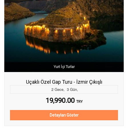
Yurt İçi Turlar
Uçaklı Özel Gap Turu - İzmir Çıkışlı
2
Gece
,
3
Gün
,
19,990.00
TRY
Detayları Göster