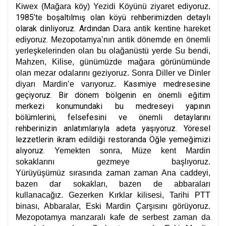
Kiwex (Mağara köy) Yezidi Köyünü ziyaret ediyoruz.
1985’te boşaltılmış olan köyü rehberimizden detaylı
olarak dinliyoruz. Ardından
Dara antik kentine hareket
.
ediyoruz
Mezopotamya’nın antik dönemde en önemli
yerleşkelerinden olan bu olağanüstü yerde Su bendi,
Mahzen, Kilise, günümüzde mağara görünümünde
olan mezar odalarını geziyoruz. Sonra Diller ve Dinler
Kasımiye medresesine
diyarı Mardin’e varıyoruz.
geçiyoruz. Bir dönem bölgenin en önemli eğitim
merkezi konumundaki bu medreseyi yapının
bölümlerini, felsefesini ve önemli detaylarını
rehberinizin anlatımlarıyla adeta yaşıyoruz. Yöresel
lezzetlerin ikram edildiği restoranda Öğle yemeğimizi
alıyoruz.
Yemekten sonra, Müze kent Mardin
sokaklarını gezmeye başlıyoruz.
Yürüyüşümüz sırasında zaman zaman Ana caddeyi,
bazen dar sokakları, bazen de abbaraları
kullanacağız. Gezerken Kırklar kilisesi, Tarihi PTT
binası, Abbaralar, Eski Mardin Çarşısını görüyoruz.
Mezopotamya manzaralı kafe de serbest zaman da