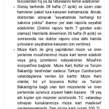
tesislerden fiş ya da faturalarını temin edebilirler.
Dönüş tarihinde 28 hafta (7 aylık) ve üzeri olan
hamileler paket tura kanunen katılamazlar. Ancak,
doktordan alınacak “seyahatinde herhangi bir
sakınca yoktur” ibaresi yer alan raporla seyahat
edebilirler. (Doktor raporu tarihi 7 günden eski
olamaz) Hamilelik döneminin 36 hafta (9 aylık) ve
sonrasında ise doktor raporu olsa dahi hamile
yolcuların seyahatine kanunen izin verilmez.
Müze Kartı ile giriş yapılabilen müze ve ören
yerlerine misafirlerimiz müze kart temin edebilir
veya giriş ücretlerini ödeyebilirler. Misafirin
inisiyatifine bağlıdır. Müze Kart, Kültür ve Turizm
Bakanlığı tarafından sadece Türkiye Cumhuriyeti
vatandaşlarına verilen bir karttır. Müze Kartı
olanlar, bir yıl boyunca Kültür ve Turizm
Bakanlığı’na bağlı olan tüm müzelerde ve ören
yerlerinde ücretsiz ziyaret hakkı kazanır. 18 yaş
altı kişiler için müzeler ücretsizdir. T.C. vatandaşı
olmayan konuklarımıza müze kart maalesef
verilememektedir. Tam müze kartı ücreti 200 TL,