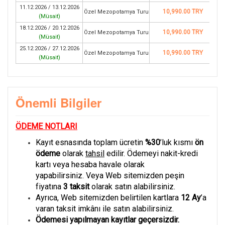
11.12.2026 / 13.12.2026
10,990.00 TRY
Özel Mezopotamya Turu
(
Müsait
)
18.12.2026 / 20.12.2026
10,990.00 TRY
Özel Mezopotamya Turu
(
Müsait
)
25.12.2026 / 27.12.2026
10,990.00 TRY
Özel Mezopotamya Turu
(
Müsait
)
Önemli Bilgiler
ÖDEME NOTLARI
Kayıt esnasında toplam ücretin
%30
’luk kısmı
ön
ödeme
olarak
tahsil
edilir. Ödemeyi nakit-kredi
kartı veya hesaba havale olarak
yapabilirsiniz. Veya Web sitemizden peşin
fiyatına
3
taksit
olarak satın alabilirsiniz.
Ayrıca, Web sitemizden belirtilen kartlara
12 Ay
’a
varan taksit imkânı ile satın alabilirsiniz.
Ödemesi yapılmayan kayıtlar geçersizdir.