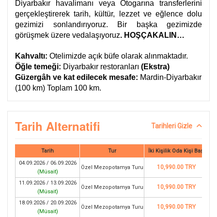
Diyarbakır havalimanı veya Otogarına transferlerini
gerçekleştirerek tarih, kültür, lezzet ve eğlence dolu
gezimizi sonlandırıyoruz. Bir başka gezimizde
görüşmek üzere vedalaşıyoruz
. HOŞÇAKALIN…
Kahvaltı:
Otelimizde açık büfe olarak alınmaktadır.
Öğle temeği:
Diyarbakır restoranları
(Ekstra)
Güzergâh ve kat edilecek mesafe:
Mardin-Diyarbakır
(100 km) Toplam 100 km.
Tarih Alternatifi
Tarihleri Gizle
Tarih
Tur
İki Kişilik Oda Kişi Başı
04.09.2026 / 06.09.2026
10,990.00 TRY
Özel Mezopotamya Turu
(
Müsait
)
11.09.2026 / 13.09.2026
10,990.00 TRY
Özel Mezopotamya Turu
(
Müsait
)
18.09.2026 / 20.09.2026
10,990.00 TRY
Özel Mezopotamya Turu
(
Müsait
)