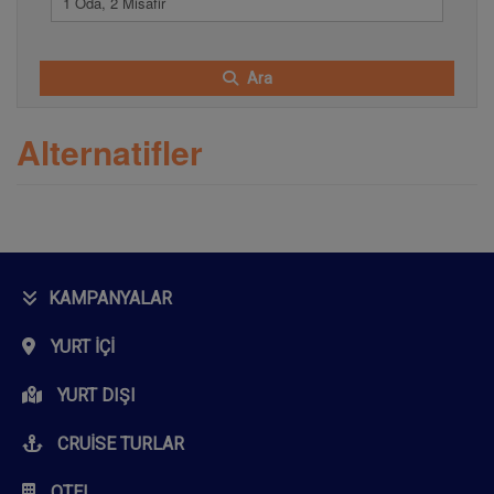
1 Oda, 2 Misafir
Ara
Alternatifler
KAMPANYALAR
YURT İÇI
YURT DIŞI
CRUISE TURLAR
OTEL