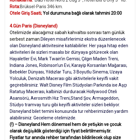
Konaklama:
B&B Hotel Nord 2 Cdg 3*, Hotel Ibis d’Orly 3* vb.
Rota:
Brüksel-Paris 346 km.
Otele Giriş Saati;
Yol durumuna bağlı olarak tahmini 20:00
4.Gün Paris (Disneyland)
Otelimizde alacağımız sabah kahvaltısı sonrası tam günlük
serbest zaman.
Dileyen misafirlerimiz ekstra düzenlenecek
olan Disneyland aktivitesine katılabilirler. Her yaşa hitap eden
aktiviteleri ile sizleri masalsı bir dünyaya götürecek olan
Hayaletler Evi, Mark Twain’in Gemisi, Çılgın Maden Treni,
Indiana Jones, Robinson’un Evi, Karayip Korsanları Mağarası,
Bebekler Dünyası, Yıldızlar Turu, 3 Boyutlu Sinema, Uzaya
Yolculuk, Denizaltı Macerası gibi aktivitelerle keyifli vakit
geçirebilirsiniz. Walt Disney Film Stüdyoları Parkında ise Aşçı
Ratatuy Macerası, kalbinizi durduracak Hollywood Oteli
Asansörü, Aerosmith Hız Treni,Stand Şov, Armageddon,
Stüdyo tramvay turu gibi keyifli aktiviteler sizleri bekliyor.
Disneyland bilet temini konusunda tur rehberimizden yardım
alabilirsiniz. Geceleme otelimizde.
(!) – Disneyland Hem dönemsel hem de yetişkin ve çocuk
olarak değişiklik gösterdiği için fiyat belirtilmemiştir.
Fiyatlar tur anında rehber tarafından bildirilecek olup size