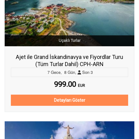
Uçaklı Turlar
Ajet ile Grand İskandinavya ve Fiyordlar Turu
(Tüm Turlar Dahil) CPH-ARN
7
Gece
,
8
Gün
,
Son
3
999.00
EUR
Detayları Göster