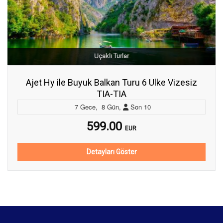
Uçaklı Turlar
Ajet Hy ile Buyuk Balkan Turu 6 Ulke Vizesiz
TIA-TIA
7
Gece
,
8
Gün
,
Son
10
599.00
EUR
Detayları Göster