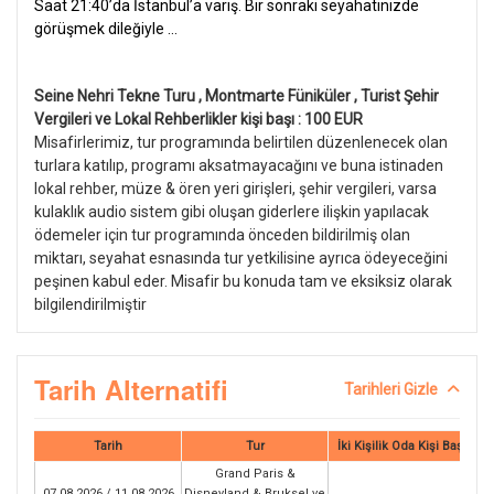
Saat 21:40’da İstanbul’a varış. Bir sonraki seyahatinizde
görüşmek dileğiyle …
Seine Nehri Tekne Turu , Montmarte Füniküler , Turist Şehir
Vergileri ve Lokal Rehberlikler kişi başı : 100 EUR
Misafirlerimiz, tur programında belirtilen düzenlenecek olan
turlara katılıp, programı aksatmayacağını ve buna istinaden
lokal rehber, müze & ören yeri girişleri, şehir vergileri, varsa
kulaklık audio sistem gibi oluşan giderlere ilişkin yapılacak
ödemeler için tur programında önceden bildirilmiş olan
miktarı, seyahat esnasında tur yetkilisine ayrıca ödeyeceğini
peşinen kabul eder. Misafir bu konuda tam ve eksiksiz olarak
bilgilendirilmiştir
Tarih Alternatifi
Tarihleri Gizle
Tarih
Tur
İki Kişilik Oda Kişi Başı
Grand Paris &
07.08.2026 / 11.08.2026
Disneyland & Bruksel ve