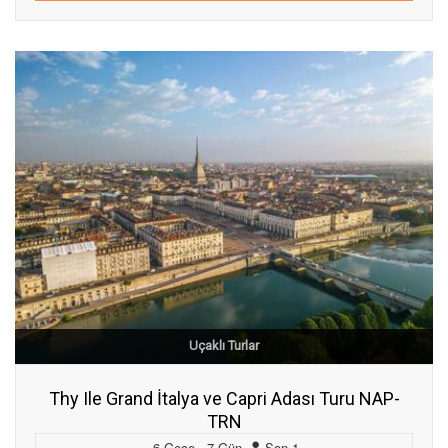
Uçaklı Turlar
Thy Ile Grand İtalya ve Capri Adası Turu NAP-
TRN
6
Gece
,
7
Gün
,
Son
1