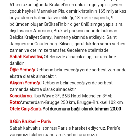
61 cm uzunluğunda Brüksel’in en ünlü simge yapısı işeyen
çocuk heykeli Manneken Pis, demir kristalinin 165 milyar kez
büyütülmüş halinin tasvir edildiği, 18 metre çapında, 9
bölümden oluşan Brüksel’in bir diğer ünlü simge yapısı sıra
dışı tasarım Atomium, Brüksel parkının önünde bulunan
Belçika Kraliyet Sarayı, hemen yakınında etkileyici Saint
Jacques sur Coudenberg Kilisesi, görüldükden sonra serbest
zaman ve otelimize transfer. Geceleme otelimizde.
Sabah Kahvaltısı;
Otelimizde alınacak olup, tur ücretine
dahildir.
Öğle Yemeği:
Rehberin belirleyeceği yerde serbest zamanda
ekstra olarak alınacaktır.
Akşam Yemeği:
Rehberin belirleyeceği yerde serbest
zamanda ekstra olarak alınacaktır.
Konaklama:
Ibis Wavre 3*, B&B Hotel Mechelen 3* vb.
Rota:
Amsterdam-Brugge 250 km, Brugge-Brüksel 102 km.
Otele Giriş Saati;
Yol durumuna bağlı olarak tahmini 20:00
3.Gün Brüksel – Paris
Sabah kahvaltısı sonrası Paris’e hareket ediyoruz. Paris’e
varışımızı takiben panoramik şehir turumuza