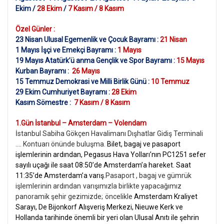
Ekim /
28 Ekim
/
7 Kasım / 8 Kasım
Özel Günler :
23 Nisan Ulusal Egemenlik ve Çocuk Bayramı :
21 Nisan
1 Mayıs İşçi ve Emekçi Bayramı :
1 Mayıs
19 Mayıs Atatürk’ü anma Gençlik ve Spor Bayramı :
15 Mayıs
Kurban Bayramı :
26 Mayıs
15 Temmuz Demokrasi ve Milli Birlik Günü :
10 Temmuz
29 Ekim Cumhuriyet Bayramı :
28 Ekim
Kasım Sömestre :
7 Kasım / 8 Kasım
1.Gün İstanbul – Amsterdam – Volendam
İstanbul Sabiha Gökçen Havalimanı Dışhatlar Gidiş Terminali
…. Kontuarı önünde buluşma.
Bilet, bagaj ve pasaport
işlemlerinin ardından, Pegasus Hava Yolları’nın PC1251 sefer
sayılı uçağı ile saat 08:50’de Amsterdam’a hareket. Saat
11:35’de Amsterdam’a varış
.Pasaport , bagaj ve gümrük
işlemlerinin ardından
varışımızla birlikte yapacağımız
panoramik şehir gezimizde;
öncelikle
Amsterdam Kraliyet
Sarayı, De Bijonkorf Alışveriş Merkezi, Nieuwe Kerk ve
Hollanda tarihinde önemli bir yeri olan Ulusal Anıtı ile şehrin