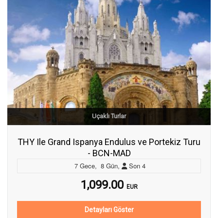
Uçaklı Turlar
THY Ile Grand Ispanya Endulus ve Portekiz Turu
- BCN-MAD
7
Gece
,
8
Gün
,
Son
4
1,099.00
EUR
Detayları Göster