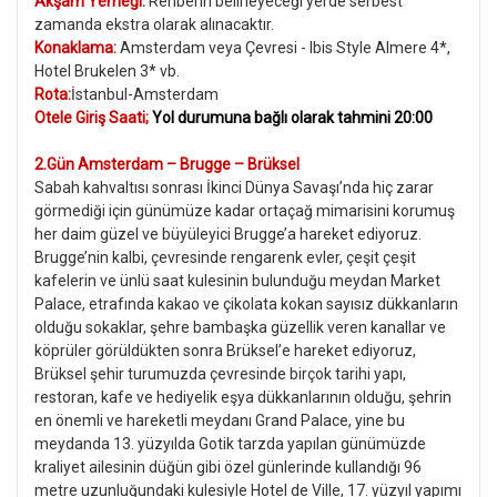
Akşam Yemeği:
Rehberin belirleyeceği yerde serbest
zamanda ekstra olarak alınacaktır.
Konaklama:
Amsterdam veya Çevresi - Ibis Style Almere 4*,
Hotel Brukelen 3* vb.
Rota:
İstanbul-Amsterdam
Otele Giriş Saati;
Yol durumuna bağlı olarak tahmini 20:00
2.Gün Amsterdam – Brugge – Brüksel
Sabah kahvaltısı sonrası İkinci Dünya Savaşı’nda hiç zarar
görmediği için günümüze kadar ortaçağ mimarisini korumuş
her daim güzel ve büyüleyici Brugge’a hareket ediyoruz.
Brugge’nin kalbi, çevresinde rengarenk evler, çeşit çeşit
kafelerin ve ünlü saat kulesinin bulunduğu meydan Market
Palace, etrafında kakao ve çikolata kokan sayısız dükkanların
olduğu sokaklar, şehre bambaşka güzellik veren kanallar ve
köprüler görüldükten sonra Brüksel’e hareket ediyoruz,
Brüksel şehir turumuzda çevresinde birçok tarihi yapı,
restoran, kafe ve hediyelik eşya dükkanlarının olduğu, şehrin
en önemli ve hareketli meydanı Grand Palace, yine bu
meydanda 13. yüzyılda Gotik tarzda yapılan günümüzde
kraliyet ailesinin düğün gibi özel günlerinde kullandığı 96
metre uzunluğundaki kulesiyle Hotel de Ville, 17. yüzyıl yapımı