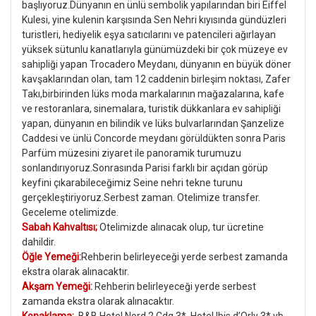
başlıyoruz.Dünyanın en ünlü sembolik yapılarından biri Eiffel
Kulesi, yine kulenin karşısında Sen Nehri kıyısında gündüzleri
turistleri, hediyelik eşya satıcılarını ve patencileri ağırlayan
yüksek sütunlu kanatlarıyla günümüzdeki bir çok müzeye ev
sahipliği yapan Trocadero Meydanı, dünyanın en büyük döner
kavşaklarından olan, tam 12 caddenin birleşim noktası, Zafer
Takı,birbirinden lüks moda markalarının mağazalarına, kafe
ve restoranlara, sinemalara, turistik dükkanlara ev sahipliği
yapan, dünyanın en bilindik ve lüks bulvarlarından Şanzelize
Caddesi ve ünlü Concorde meydanı görüldükten sonra Paris
Parfüm müzesini ziyaret ile panoramik turumuzu
sonlandırıyoruz.Sonrasında Parisi farklı bir açıdan görüp
keyfini çıkarabileceğimiz Seine nehri tekne turunu
gerçekleştiriyoruz.Serbest zaman. Otelimize transfer.
Geceleme otelimizde.
Sabah Kahvaltısı;
Otelimizde alınacak olup, tur ücretine
dahildir.
Öğle Yemeği:
Rehberin belirleyeceği yerde serbest zamanda
ekstra olarak alınacaktır.
Akşam Yemeği:
Rehberin belirleyeceği yerde serbest
zamanda ekstra olarak alınacaktır.