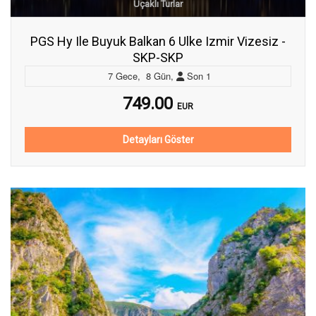
Uçaklı Turlar
PGS Hy Ile Buyuk Balkan 6 Ulke Izmir Vizesiz -
SKP-SKP
7
Gece
,
8
Gün
,
Son
1
749.00
EUR
Detayları Göster