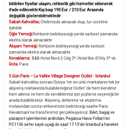
bildirilen fiyatlar ulaşım, rehberlik gibi hizmetler eklenerek
ifade edilecektir.Kişi başı 190 Eur. / 210 Eur. Arasında
değişiklik gösterebilmektedir
Sabah Kahvaltısı;
Otelimizde alınacak olup, tur ücretine
dahildir.
Öğle Yemeği:
Rehberin belirleyeceği yerde serbest zamanda
ekstra olarak alınacaktır.
Akşam Yemeği:
Rehberin belirleyeceği yerde serbest
zamanda ekstra olarak alınacaktır.
Konaklama:
B&B Hotel Nord 2 Cdg 3*, Hotel Ibis d’Orly 3* vb.
Rota:
Paris
5.Gün Paris – La Vallée Village Designer Outlet - İstanbul
Sabah kahvaltısı sonrası Dünya ‘nın en ünlü markalarını tek bir
alışveriş noktasında bulabileceğiniz Outlet ‘de hem kendiniz
hem aileniz ve hem de sevdikleriniz için yüzlerce seçeneği bir
arada bulabilirsiniz. Alışveriş, dinlenme ve atıştırma
molasından sonra rehberimizin belirteceği saatte Paris
Havalimanı’na transferimiz gerçekleşiyoruz.
Bilet, bagaj ve
pasaport işlemlerinin ardından, Pegasus Hava Yolları’nın
PC1136 sefer sayılı uçağı ile saat 17:15’de İstanbul’a hareket.