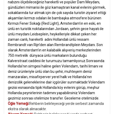
nabzını ölçebileceğiniz hareketli ve popüler Dam Meydanı,
gündüzleri mimarisi ile göz kamaştıran kanal evlerini görmek,
sokaklarında tur atmak için de çok sayıda turistin ziyaret ettiği
akşamları kırmızı odaları ile bambaşka atmosfere bürünen
Kırmızı Fener Sokağı (Red Light), Amsterdam’ın en eski, en
ünlü en turistik noktalarından Jordaan, şehrin gece hayatı ile
ünlü meydanı Leidseplein, heykelleriyle dikkat çeken her
zaman canlı, hareketli adını Hollandalı ünlü ressam
Rembrandt van Rijn’den alan Rembrandtplein Meydanı. Son
olarak Amsterdam’ın en kalabalık alışveriş merkezlerinden
750 metrelik dünyaca ünlü markaların bulunduğu
Kalverstraat caddesi ile turumuzu tamamlıyoruz.Sonrasında
Hollanda’nın simgesi haline gelen Volendam, tarihi limanı ve
deniz ürünleriyle ünlü olan bu şehir, muhteşem deniz
manzaraları, misafirperver yerel halk ve Hollanda'nın
denizcilik geleneklerine dair içgörüler sunmaktadır.Volendam
gezisi esnasında tipik Hollanda köy evlerini görüp, meşhur
Hollanda peynirlerinin tadımını yapabilirsiniz.Volendam
gezimiz sonrası otelimize transfer. Geceleme otelimizde.
Öğle Yemeği:
Rehberin belirleyeceği yerde serbest zamanda
ekstra olarak alınacaktır.