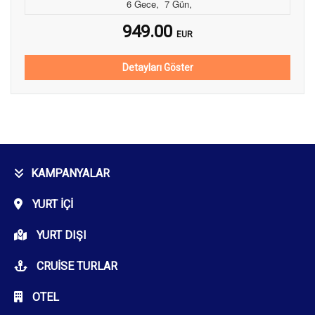
6
Gece
,
7
Gün
,
949.00
EUR
Detayları Göster
KAMPANYALAR
YURT İÇI
YURT DIŞI
CRUISE TURLAR
OTEL