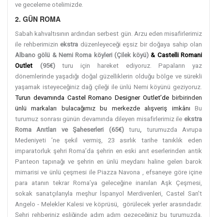
ve geceleme otelimizde.
2. GÜN ROMA
Sabah kahvaltısının ardından serbest gün. Arzu eden misafirlerimiz
ile rehberimizin
ekstra
düzenleyeceği eşsiz bir doğaya sahip olan
Albano gölü & Nemi Roma köyleri (Çilek köyü)
& Castelli Romani
Outlet
(95€)
turu
için hareket ediyoruz. Papaların yaz
dönemlerinde yaşadığı doğal güzelliklerin olduğu bölge ve sürekli
yaşamak isteyeceğiniz dağ çileği ile ünlü Nemi köyünü geziyoruz.
Turun devamında Castel Romano Designer Outlet’de
birbirinden
ünlü markaları bulacağımız bu merkezde alışveriş imkânı
Bu
turumuz sonrası günün devamında dileyen misafirlerimiz ile
ekstra
Roma Anıtları ve Şaheserleri (65€)
turu
,
turumuzda Avrupa
Medeniyeti ’ne şekil vermiş, 23 asırlık tarihe tanıklık eden
imparatorluk şehri Roma’da şehrin en eski anıt eserlerinden antik
Panteon tapınağı ve şehrin en ünlü meydanı haline gelen barok
mimarisi ve ünlü çeşmesi ile Piazza Navona , efsaneye göre içine
para atanın tekrar Roma’ya geleceğine inanılan Aşk Çeşmesi,
sokak sanatçılarıyla meşhur İspanyol Merdivenleri, Castel San't
Angelo - Melekler Kalesi ve köprüsü, görülecek yerler arasındadır.
Şehri rehberiniz eşliğinde adım adım gezeceğiniz bu turumuzda,