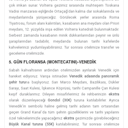
çok imkan sunar. Volterra gezimiz sırasında muhteşem Toskana
Vadisi manzarası eşliğinde Ortaçağ’dan kalma dar sokaklarında ve
meydanlarında yürüyeceğiz. Görülecek yerler arasında Roma
Tiyatrosu, forum alanı kalıntıları, kasabanın ana meydanı olan Priori
meydanı, 12. yüzyılda inşa edilen Volterra katedrali bulunmaktadır.
Serbest zamanda kasabanın minik dükkanlarından peynir ve ünlü
şaraplarından tadabilir, meydanda bulunan tarihi kafelerde
kahvelerinizi yudumlayabilirsiniz. Tur sonrası otelimize transfer ve
geceleme otelimizde.
5. GÜN FLORANSA (MONTECATINI)-VENEDİK
Sabah kahvaltısının ardından otelimizden ayrılarak Venedik için
hareket ediyoruz. Varışa istinaden
Venedik adasında panoramik
şehir turu
na başlıyoruz. San Marco Meydanı, Bazilikası, Dükler
Sarayı, Saat Kulesi, İşkence Köprüsü, tarihi Campanille Çan Kulesi
keşif duraklarımız. Dileyen misafirlerimiz ile rehberinizin
ekstra
olarak düzenleyeceği
Gondol (30€)
turuna katılabilirler. Ayrıca
Venedik’in sembolü haline gelmiş tarihi adanın tam ortasından
geçen Grand Kanal`da tüm şehrin güzelliklerini ve tarihi yapılarını
özel teknelerimizle yapacağımız
ekstra
gezimizde görebileceğiniz
Büyük Kanal turuna (55€)
katılabilirsiniz. Tur sonrası otelimize