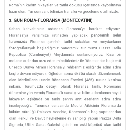
Roma’nın kadim hikayeleri ve tarihi dokusu içerisinde kaybolmaya
hazır olun. Tur sonrası otelimize transfer ve geceleme otelimizde.
3. GÜN ROMA-FLORANSA (MONTECATINI)
Sabah kahvaltısının ardından Floransa’ya hareket ediyoruz.
Floransa’ya varışımıza istinaden yapılacak
panoramik şehir
turumuzda
Floransa şehrinin tarihi sokakları ve meydanlarını
fotoğraflarayak başladığımız panoramik turumuzu Piazza Della
Republica (Cumhuriyet) Meydanında sonlandırıyoruz. Kısa bir
molanın ardından arzu eden misafirlerimiz ile Rönesans’ın başkenti
Unesco Dünya Mirası Floransa’yı rehberimiz eşliğinde adım adım
keşfe devam ediyoruz. Öğleden sonra
ekstra
olarak düzenlenecek
olan
Medici’lerin izinde Rönesans Eserleri (45€)
turuna katılma
imkanı. Turumuzda detaylı olarak Floransa tarihi, Rönesans
dönemine yön vermiş Floransa’lı sanatçı ve bilim adamlarının hayat
hikayeleri eşliğinde bu tarihi
şehrin anıt eserlerini adım adım
inceleyeceğiz. Turumuz esnasında Medici Aile’sinin Floransa’da
hüküm sürdüğü Palazzo Vecchio, Rönesans’ın baş yapıtlarından
olan Herkül ve Davut heykellerine ev sahipliği yapan Piazza Della
Signoria, Uffizi Sanat Galerisi, şehrin en eski köprüsü olan tarihi