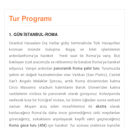
Tur Programı
1. GÜN İSTANBUL-ROMA
İstanbul Havaalanı Dış Hatlar gidiş terminalinde Türk Havayolları
kontuarı önünde buluşma. Bagaj ve bilet işlemlerinin
ardındanRoma’ya hareket. Yerel saat ile Roma’ya varış. Bizi
bekleyen özel aracımızla ve rehberimiz ile beraber Roma’ya hareket
ediyoruz. Varışın ardından
panoramik Roma şehir turu
. Turumuzda
şehrin en değerli hazinelerinden olan Vatikan (San Pietro), Castel
San't Angelo Melekler Şatosu, antik Roma döneminden kalma
Circo Massimo stadium kalıntılarını Barok Dönem’den kalma
caddelerini otobüs ile panoramik olarak görüyoruz.
Kolezyumda
verilecek kısa bir fotoğraf molası, tur bitimi öğleden sonra serbest
zaman. Akşam arzu eden misafirlerimiz ile
ekstra
olarak
katılacağınız Roma’da daha önce görmediğimiz ünlü meydanları
göreceğimiz, sokaklarını arşınlayarak keyifli vakit geçireceğimiz
Roma gece turu (45€)
için hareket.
Tur sonrası otelimize transfer