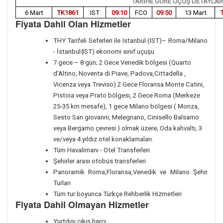
TARİHE GÖRE UÇUŞ DETAYLAR
6 Mart
TK1861
IST
09:10
FCO
09:50
13 Mart
Fiyata Dahil Olan Hizmetler
THY Tarifeli Seferleri ile Istanbul (IST)– Roma/Milano
- İstanbul
(
IST) ekonomi sınıf uçuşu
7 gece – 8 gün; 2 Gece Venedik bölgesi (Quarto
d’Altino, Noventa di Piave, Padova,Cittadella ,
Vicenza veya Treviso) 2 Gece Floransa Monte Catini,
Pistoia veya Prato bölgesi, 2 Gece Roma (Merkeze
25-35 km mesafe), 1 gece Milano bölgesi ( Monza,
Sesto San giovanni, Melegnano, Cinisello Balsamo
veya Bergamo çevresi ) olmak üzere; Oda kahvaltı, 3
ve/veya 4 yıldız otel konaklamaları.
Tüm Havalimanı - Otel Transferleri
Şehirler arası otobüs transferleri
Panoramik Roma,Floransa,Venedik ve Milano Şehir
Turları
Tüm tur boyunca Türkçe Rehberlik Hizmetleri
Fiyata Dahil Olmayan Hizmetler
Yurtdışı çıkış harcı