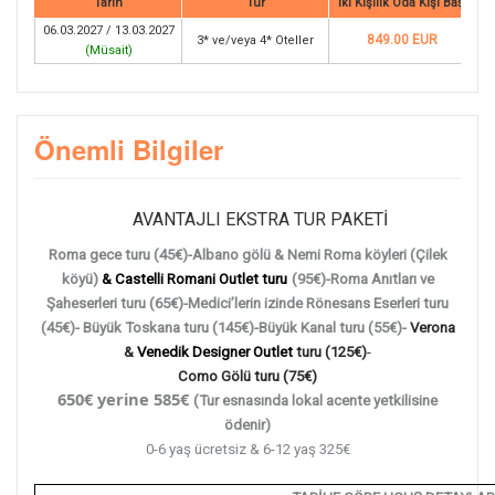
Tarih
Tur
İki Kişilik Oda Kişi Başı
06.03.2027 / 13.03.2027
849.00 EUR
3* ve/veya 4* Oteller
(
Müsait
)
Önemli Bilgiler
AVANTAJLI EKSTRA TUR PAKETİ
Roma gece turu (45€)
-Albano gölü & Nemi Roma köyleri (Çilek
köyü)
& Castelli Romani Outlet turu
(95€)-Roma Anıtları ve
Şaheserleri turu (65€)-
Medici’lerin izinde Rönesans Eserleri turu
(45€)-
Büyük Toskana turu (145€)-Büyük Kanal turu (55€)-
Verona
&
Venedik Designer Outlet
turu (125€)
-
Como Gölü turu (75€)
650€ yerine 585€
(Tur esnasında lokal acente yetkilisine
ödenir)
0-6 yaş ücretsiz & 6-12 yaş 325€