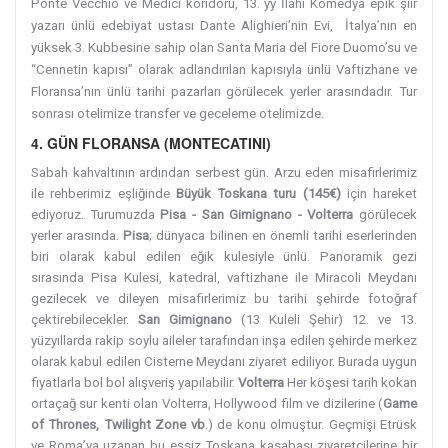
Ponte Vecchio ve Medici koridoru, 13. yy İlahi Komedya epik şiir
yazarı ünlü edebiyat ustası Dante Alighieri’nin Evi, İtalya’nın en
yüksek 3. Kubbesine sahip olan Santa Maria del Fiore Duomo’su ve
“Cennetin kapısı” olarak adlandırılan kapısıyla ünlü Vaftizhane ve
Floransa’nın ünlü tarihi pazarları görülecek yerler arasındadır. Tur
sonrası otelimize transfer ve geceleme otelimizde.
4. GÜN FLORANSA (MONTECATINI)
Sabah kahvaltının ardından serbest gün. Arzu eden misafirlerimiz
ile rehberimiz eşliğinde
Büyük Toskana turu (145€)
için hareket
ediyoruz. Turumuzda
Pisa - San Gimignano - Volterra
görülecek
yerler arasında.
Pisa
; dünyaca bilinen en önemli tarihi eserlerinden
biri olarak kabul edilen eğik kulesiyle ünlü. Panoramik gezi
sırasında Pisa Kulesi, katedral, vaftizhane ile Miracoli Meydanı
gezilecek ve dileyen misafirlerimiz bu tarihi şehirde fotoğraf
çektirebilecekler.
San Gimignano
(13 Kuleli Şehir) 12. ve 13.
yüzyıllarda rakip soylu aileler tarafından inşa edilen şehirde merkez
olarak kabul edilen Cisterne Meydanı ziyaret ediliyor. Burada uygun
fiyatlarla bol bol alışveriş yapılabilir.
Volterra
Her köşesi tarih kokan
ortaçağ sur kenti olan Volterra, Hollywood film ve dizilerine (
Game
of Thrones, Twilight Zone vb
.) de konu olmuştur. Geçmişi Etrüsk
ve Roma’ya uzanan bu eşsiz Toskana kasabası ziyaretçilerine bir