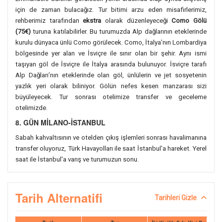
için de zaman bulacağız. Tur bitimi arzu eden misafirlerimiz,
rehberimiz tarafından
ekstra
olarak düzenleyeceği
Como Gölü
(75€)
turuna
katılabilirler. Bu turumuzda Alp dağlarının eteklerinde
kurulu dünyaca ünlü Como görülecek. Como, İtalya’nın Lombardiya
bölgesinde yer alan ve İsviçre ile sınır olan bir şehir. Aynı ismi
taşıyan göl de İsviçre ile İtalya arasında bulunuyor. İsviçre tarafı
Alp Dağları’nın eteklerinde olan göl, ünlülerin ve jet sosyetenin
yazlık yeri olarak biliniyor. Gölün nefes kesen manzarası sizi
büyüleyecek. Tur sonrası otelimize transfer ve geceleme
otelimizde.
8. GÜN MİLANO-İSTANBUL
Sabah kahvaltısının ve otelden çıkış işlemleri sonrası havalimanına
transfer oluyoruz, Türk Havayolları ile saat İstanbul'a hareket. Yerel
saat ile İstanbul'a varış ve turumuzun sonu.
Tarih Alternatifi
Tarihleri Gizle