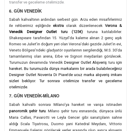
transfer ve geceleme otelimizde.
6. GÜN VENEDİK
Sabah kahvaltının ardından serbest gün. Arzu eden misafirlerimiz
ile rehberimiz eşliğinde
ekstra
olarak düzenlenecek
Verona &
Venedik Designer Outlet
turu (125€)
turuna katılabilirler.
Shakespeare tarafından 15. Yüzyıl'da kaleme alınan 2 genç aşık
Romeo ve Juliet’in doğum yeri olan Verona’daki gezide Juliet’in evi,
Veneto Bölgesi’ndeki gladyatör oyunlarının sergilendiği, M.S. 30'da
tamamlanmış olan arena, Erbe ve Signori meydanları görülecek.
Turumuzun devamında Venedik
Designer Outlet Alışveriş
turu
için
hareket
.
Bu turumuzda dünya markalarını bir arada bulabileceğiniz
Designer Outlet Noventa Di Piave’de ucuz marka alışveriş imkanı
sizleri bekliyor. Tur sonrası otelimize transfer ve geceleme
otelimizde.
7. GÜN VENEDİK-MİLANO
Sabah kahvaltı sonrası Milano’ya hareket ve varışa istinaden
panoromik şehir turu
. Milano şehir turu esnasında; dünyaca ünlü
Maria Callas, Pavarotti ve Leyla Gencer gibi sanatçıların sahne
aldığı Scala Tiyatrosu, Duomo yani Katedral Meydanı, Vittorio
Emmanuele Galerisi görülecek yerler arasında olup ayrıca alışveriş