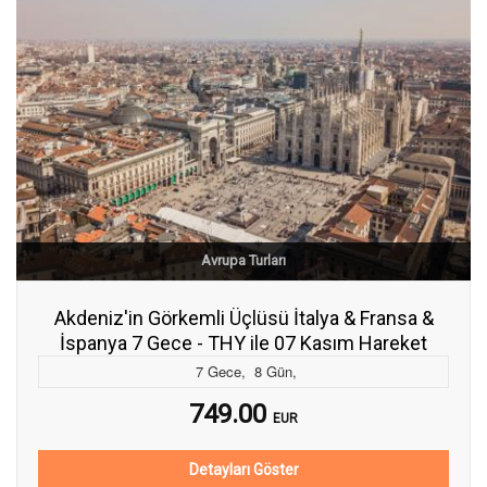
Avrupa Turları
Akdeniz'in Görkemli Üçlüsü İtalya & Fransa &
İspanya 7 Gece - THY ile 07 Kasım Hareket
7
Gece
,
8
Gün
,
749.00
EUR
Detayları Göster