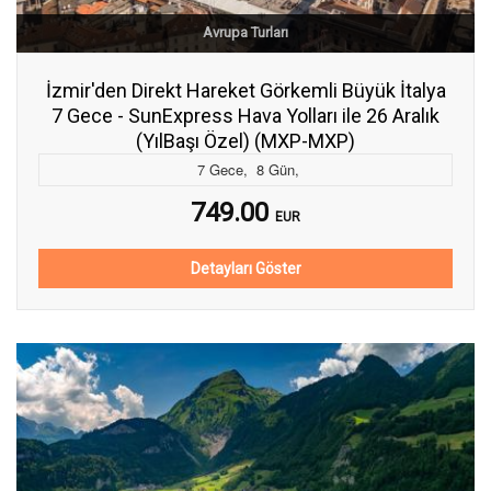
Avrupa Turları
İzmir'den Direkt Hareket Görkemli Büyük İtalya
7 Gece - SunExpress Hava Yolları ile 26 Aralık
(YılBaşı Özel) (MXP-MXP)
7
Gece
,
8
Gün
,
749.00
EUR
Detayları Göster