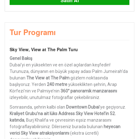
Satın Al
Tur Programı
Sky View, View at The Palm Turu
Genel Bakış
Dubai’yi en yüksekten ve en özel açılardan keşfedin!
Turunuza, dünyanın en büyük yapay adası Palm Jumeirah’da
bulunan
The View at The Palm
gözlem noktasında
başlıyoruz. Yerden
240 metre
yükseklikten şehrin, Arap
Körfezi’nin ve Palmiye’nin
360° panoramik manzarasını
izleyebilir, unutulmaz fotoğraflar çekebilirsiniz.
Sonrasında, şehrin kalbi olan
Downtown Dubai
’ye geçiyoruz.
Kraliyet Grubu’na ait lüks Address Sky View Hotel’in 52.
katında
, Burj Khalifa ve çevresinin eşsiz manzarasını
fotoğraflayabilirsiniz. Dilerseniz burada bulunan
heyecan
verici Sky View atraksiyonlarını
(ekstra ücretli)