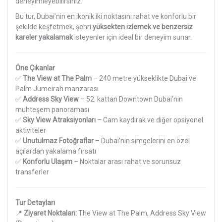
deneyimleyebilirsiniz.
Bu tur, Dubai’nin en ikonik iki noktasını rahat ve konforlu bir
şekilde keşfetmek, şehri
yüksekten izlemek ve benzersiz
kareler yakalamak
isteyenler için ideal bir deneyim sunar.
Öne Çıkanlar
✅
The View at The Palm
– 240 metre yükseklikte Dubai ve
Palm Jumeirah manzarası
✅
Address Sky View
– 52. kattan Downtown Dubai’nin
muhteşem panoraması
✅
Sky View Atraksiyonları
– Cam kaydırak ve diğer opsiyonel
aktiviteler
✅
Unutulmaz Fotoğraflar
– Dubai’nin simgelerini en özel
açılardan yakalama fırsatı
✅
Konforlu Ulaşım
– Noktalar arası rahat ve sorunsuz
transferler
Tur Detayları
📍
Ziyaret Noktaları:
The View at The Palm, Address Sky View