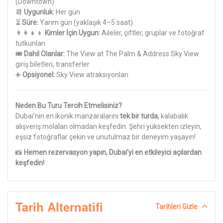
(Downtown)
📆
Uygunluk:
Her gün
⏳
Süre:
Yarım gün (yaklaşık 4–5 saat)
👨‍👩‍👧‍👦
Kimler İçin Uygun:
Aileler, çiftler, gruplar ve fotoğraf
tutkunları
🎟️
Dahil Olanlar:
The View at The Palm & Address Sky View
giriş biletleri, transferler
➕
Opsiyonel:
Sky View atraksiyonları
Neden Bu Turu Tercih Etmelisiniz?
Dubai’nin en ikonik manzaralarını
tek bir turda
, kalabalık
alışveriş molaları olmadan keşfedin. Şehri yüksekten izleyin,
eşsiz fotoğraflar çekin ve unutulmaz bir deneyim yaşayın!
📸
Hemen rezervasyon yapın, Dubai’yi en etkileyici açılardan
keşfedin!
Tarih Alternatifi
Tarihleri Gizle