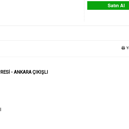
Satın Al
Y
ESİ - ANKARA ÇIKIŞLI
I