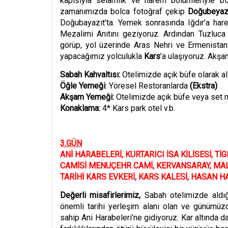
kapısıyla selamlık ve harem b
ö
lümleriyle b
zamanımızda bolca fotoğ
raf
çekip
Doğubeyaz
Doğubayazıt’ta. Yemek sonrasında Iğdır’a hare
Mezalimi Anıtını geziyoruz. Ardından Tuzluca
görüp, yol üzerinde Aras Nehri ve Ermenistan 
yapacağımız yolculukla
Kars
’
a ulaşıyoruz.
Akşam
Sabah Kahvaltısı:
Otelimizde açık büfe olarak al
Öğle Yemeği
: Y
ö
resel Restoranlarda
(
Ekstra
)
Akşam Yemeğ
i:
Otelimizde açık büfe veya set m
Konaklama:
4* Kars park otel v.b.
3.G
ÜN
ANİ
HARABELER
İ,
KURTARICI İSA KİLİ
SES
İ
,
Tİ
G
CAM
İSİ MENUÇEHR CAMİ
,
KERVANSARAY
,
MA
TARİHİ KARS EVKERİ, KARS KALESİ, HASAN H
Değerli misafirlerimiz,
Sabah otelimizde aldığ
ö
nemli tarihi yerleşim alanı olan ve günümüz
sahip Ani Harabeleri’ne gidiyoruz. Kar altında da