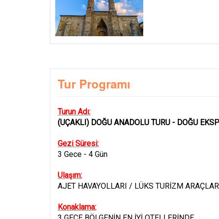
Tur Programı
Turun Adı:
(UÇAKLI) DOĞU ANADOLU TURU - DOĞU EKSPR
Gezi Süresi:
3 Gece - 4 Gün
Ulaşım:
AJET HAVAYOLLARI / LÜKS TURİZM ARAÇLAR
Konaklama:
3 GECE BÖLGENİN EN İYİ OTELLERİNDE