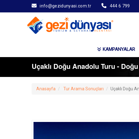
info@gezidunyasi.com.tr
444 6 799
KAMPANYALAR
Uçaklı Doğu Anadolu Turu - Doğu 
Anasayfa
Tur Arama Sonuçları
Uçaklı Doğu An