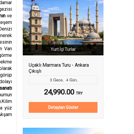
kdamar
gezisi
nın
ve
hteşem
Denizi
ö
nerek
esinin
an Van
Yurt İçi Turlar
g
ö
rme
 çekme
Uçaklı Marmara Turu - Ankara
olarak
Çıkışlı
 g
ö
rüp
3
Gece
,
4
Gün
,
dolayı
sanatı
24,990.00
TRY
unumun
\Kilim
ya yüz
Detayları Göster
 Akşam