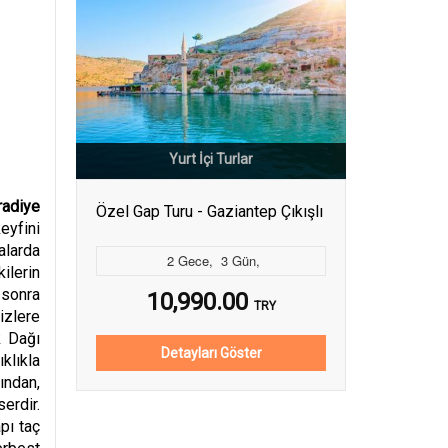
Yurt İçi Turlar
adiye
Özel Gap Turu - Gaziantep Çıkışlı
eyfini
alarda
2
Gece
,
3
Gün
,
ilerin
 sonra
10,990.00
TRY
izlere
k Dağı
Detayları Göster
klıkla
ından,
erdir.
pı taç