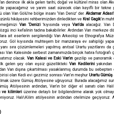
Van denince ilk akla gelen tarihi, doğal ve kültürel miras olan A
de yapacağımız ve yarım saat sürecek olan keyifli bir tekne 
lü olan Van Gölü’ne b
ö
lge insanı ‘Van Deniz’ der.
Akdamar Adası’
hüzünlü
hik
âyesini rehberimizden dinledikten ve
Kral Gagik
’in mu
 yemeğimizi
Van
‘
Denizi
’
kıyısında veya
Van’da
alacağız. Van 
ö
zgü inci kefalinin tadına bakabilirler. Ardından Van merkeze d
lara ait eserlerin sergilendiği Van Arkeoloji ve Etnografya Müz
oruz. G
ö
l kıyısında muhteşem bir manzaraya ev sahipliği yap
n yanı sıra çözümlemeleri yapılmış anıtsal Urartu yazıtlarını da 
nrası Van Kalesinde serbest zamanımızda birçok hatıra fotoğrafı
satımız olacak.
Van Kalesi ve Eski Van’ın
gezilip ve panoramik 
ilk gelen şey olan eşsiz güzellikteki
Van Kedilerini
yakından
ndan Van dışına çıkartılması yasaklanmış durumda bu sebepten 
 birisi olan Kedi evi gezimiz sonrası
Van
’ın meş
hur
Urartu Gümüş 
 almak üzere Gümüş At
ö
lyesine uğruyoruz. Burada alacağımız s
Gümüş At
ö
lyesinin ardından, Van’ın bir diğ
er el sanat
ı olan Halı
ı ve kilimleri
üzerine detaylı bir bilgilendirme alarak yok olma
niyoruz. Halı\Kilim at
ö
lyesinin ardından otelimize geçiyoruz.
)