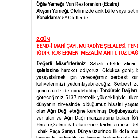
Öğle Yemeği
: Van Restoranları
(
Ekstra
)
Akşam Yemeğ
i:
Otelimizde
açık büfe veya set m
Konaklama:
5* Otellerde
2.G
ÜN
BEND-İ MAHİ ÇAYI, MURADİYE ŞELALESİ, TEN
IĞDIR, RUS ERMENİ MEZALİM ANITI, TUZ DAĞ
Değerli Misafirlerimiz
, Sabah otelde alınan
şelalesine
hareket ediyoruz. Oldukça geniş 
yaşayabilmek için vereceğimiz serbest z
kahvelerimizi yudumlayabileceğiz. Serbest z
günümüzde de görülebildiği
Tendürek Dağlar
göreceğimiz 5137 metrelik yüksekliğiyle ülke
dünyanın zirvesinde olduğumuz hissini yaşatac
olan
Ağrı Dağı
eteğine kurulmuş
Doğubayazıt’
yer alan ve Ağrı Dağı manzarasına bakan
İsh
Harem\Selamlık b
ö
lümlerine kadar en ince det
İshak Paşa Sarayı,
Dünya üzerinde ilk defa merk