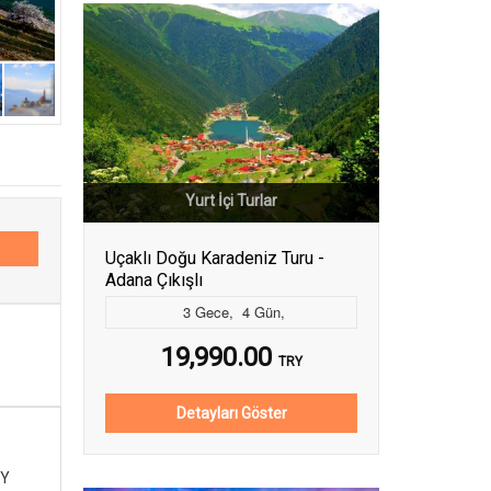
Yurt İçi Turlar
Uçaklı Doğu Karadeniz Turu -
Adana Çıkışlı
3
Gece
,
4
Gün
,
19,990.00
TRY
Detayları Göster
Y