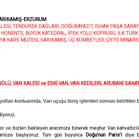
SARIKAMIŞ-ERZURUM
ESİ, TENDÜREK DAĞLARI, DOĞUBAYAZIT, İSHAK PAŞA SARAYI
 HONENTS
,
B
Ü
Y
ÜK KATEDRAL
,
İPEK YOLU KÖPR
Ü
SÜ, İLK T
Ü
RK
BYA KARS M
ÜZES
İ
,
SARIKAMIŞ
,
ÜÇ KÜMBETLER
,
ÇİFTE MİNARE
ÖLÜ, VAN KALESİ ve ESKİ VAN, VAN KEDİLERİ, ARUBANİ SANAT
ları kontuarında, Van uçuşu biniş işlemleri sonrası belirtilen b
diyoruz.
or ve bizleri bekleyen aracımıza binerek meş
hur
Van kahvaltıcıl
ümüze başlıyoruz.
Tüm gün buyunca
Doğu’nun Paris’i
diye b