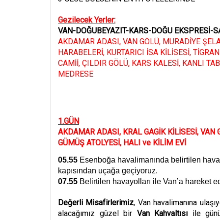
Gezilecek Yerler:
VAN-DOĞUBEYAZIT-KARS-DOĞU EKSPRESİ-
AKDAMAR ADASI, VAN GÖLÜ, MURADİYE ŞELAL
HARABELER
İ, KURTARICI İSA KİLİ
SES
İ, Tİ
GRAN
CAM
İİ, Ç
ILDIR G
ÖLÜ, KARS KALESİ, KANLI TA
MEDRESE
1.G
ÜN
AKDAMAR ADASI, KRAL GAGİK KİLİSESİ, VAN G
GÜMÜŞ ATOLYESİ, HALI ve KİLİM EVİ
05.55
Esenboğa havalimanında belirtilen havayol
kapısından uçağa geçiyoruz.
07.55
Belirtilen havayolları ile Van’a hareket e
Değerli Misafirlerimiz
,
Van havalimanına ulaşıy
alacağımız güzel bir
Van Kahvaltısı
ile gün