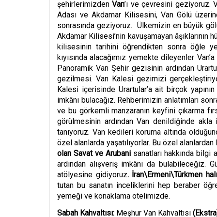
şehirlerimizden
Van
’ı ve çevresini geziyoruz. 
Adası ve Akdamar Kilisesini, Van Gölü üzerin
sonrasında geziyoruz.
Ü
lkemizin en büyük g
ö
Akdamar Kilisesi’nin kavuşamayan âşıklarının 
kilisesinin tarihini öğrendikten sonra öğle
kıyısında alacağımız yemekte dileyenler Van’a
Panoramik Van Şehir gezisinin ardından Urartu
gezilmesi. Van Kalesi gezimizi gerçekleştiriy
Kalesi içerisinde Urartular’a ait birçok yapını
imkânı bulacağız. Rehberimizin anlatımları so
ve bu g
ö
rkemli manzaranın keyfini çıkarma fır
görülmesinin ardından Van denildiğinde akla 
tanıyoruz.
Van kedileri koruma altında olduğu
özel alanlarda yaşatılıyorlar. Bu
ö
zel alanlardan
olan Savat ve Arubani
sanatları hakkında bilgi
ardından alışveriş imkânı da bulabileceğiz. 
at
ö
lyesine gidiyoruz
. İran\Ermeni\Türkmen hal
tutan bu sanatın inceliklerini hep beraber öğre
yemeği ve konaklama otelimizde.
Sabah Kahvaltısı:
Meşhur Van Kahvaltısı
(Ekstra