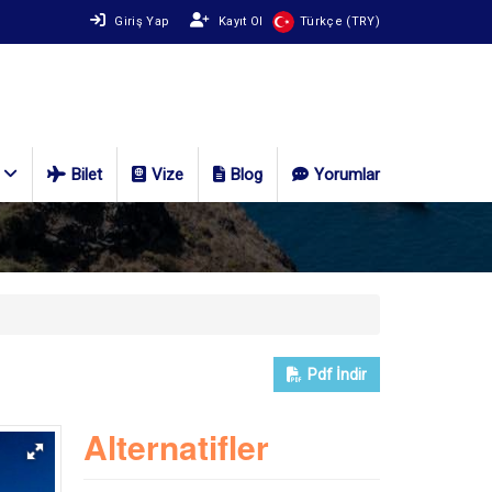
Giriş Yap
Kayıt Ol
Türkçe (TRY)
Bilet
Vize
Blog
Yorumlar
Pdf
İndir
Alternatifler