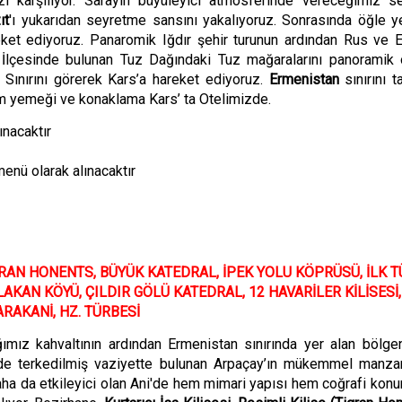
izi karşılıyor. Sarayın büyüleyici atmosferinde vereceğimiz s
ıt
'ı yukarıdan seyretme sansını yakalıyoruz. Sonrasında öğle 
ket ediyoruz.
Panaromik Iğdır şehir turunun ardından Rus ve 
 İlçesinde bulunan Tuz Dağındaki Tuz mağaralarını panoramik 
Sınırını görerek Kars’a hareket ediyoruz.
Ermenistan
sınırını t
 yemeği ve konaklama Kars’ ta Otelimizde.
ınacaktır
enü olarak alınacaktır
RAN HONENTS
,
B
Ü
Y
ÜK KATEDRAL
,
İPEK YOLU KÖPR
Ü
SÜ
,
İLK T
LAKAN KÖYÜ
,
Ç
ILDIR G
ÖLÜ KATEDRAL, 12 HAVARİLER KİLİSESİ,
ARAKANİ, HZ. TÜRBESİ
ımız kahvaltının ardından Ermenistan sınırında yer alan b
ö
lge
de terkedilmiş vaziyette bulunan Arpaç
ay
’ın mükemmel manzar
ha da etkileyici olan Ani'de h
em mimari yapısı hem coğrafi kon