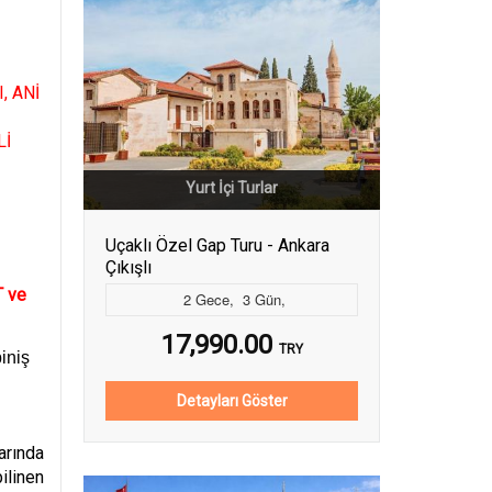
, ANİ
Lİ
Yurt İçi Turlar
Uçaklı Özel Gap Turu - Ankara
Çıkışlı
 ve
2
Gece
,
3
Gün
,
17,990.00
TRY
iniş
Detayları Göster
arında
ilinen