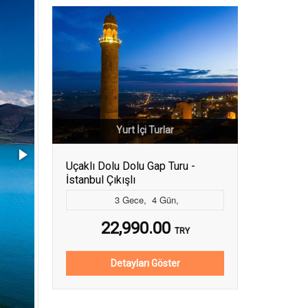
Yurt İçi Turlar
Uçaklı Dolu Dolu Gap Turu -
İstanbul Çıkışlı
3
Gece
,
4
Gün
,
22,990.00
TRY
Detayları Göster