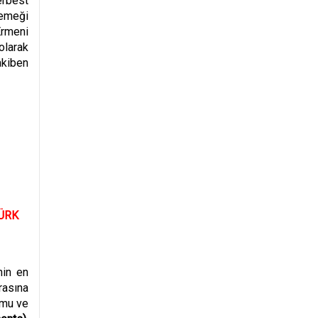
erbest
yemeği
Ermeni
olarak
akiben
Ü
RK
nin en
asına
umu ve