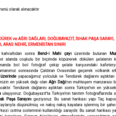
enü olarak alınacaktır
DÜREK ve AĞRI DAĞLARI, DOĞUBAYAZIT, İSHAK PAŞA SARAYI,
I, ARAS NEHRİ, ERMENİSTAN SINIRI
 kahvaltıdan sonra
Bend-i Mahi ç
ay
ı
üzerinde bulunan
Mur
bir alanda coşkulu bir biçimde k
ö
pürerek d
ö
kü
len
şelalenin k
amanda bol bol fotoğ
raf
çekip şelale karşısındaki kafetery
amanımız sonrasında Çaldıran Ovasından geçerek volkanik etk
ı üzerinde
yapacağımız yolculuk ve Tendürek dağlarını aştıktan
mizin en yüksek dağı olan
Ağrı Dağı
’nın muhteşem manzarası b
aktır. Tendürek dağlarını aştıktan sonra Türkiye’nin en yükse
a
ulaşıyoruz. Doğubayazıt’ta Türkiye’nin tanıtım fotoğraflarında sı
ak Paşa Sarayını
geziyoruz. Bu sanat harikası yapı Taç kapıs
aylarıyla düşünülmüş ve nakış nakış kayalara işlenmiş bir şahes
ezi ısıtma sisteminin kullanıldığı saraydır. Bu sanat harikası ya