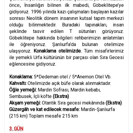
İnsanlığın bilinen ilk mabedi, Göbeklitepe’ye
önce
,
gidiyoruz. 1996 yılında kazı çalışmaları başlayan kazılar
sonrası Neolitik dönem insanının kutsal tapım merkezi
olduğu bilinmektedir. Buradaki tapınakları, insan
şeklinde tasvir edilen T sütunları görüyoruz.
Göbeklitepe hakkında bilgileri rehberimizin anlatımları
ile öğreniyoruz. Şanlıurfa’da bulunan otelimize
ulaşıyoruz.
Konaklama otelimizde.
Tüm misafirlerimiz
ile yemekli Urfa kültürünün bir parçası olan Sıra Gecesi
eğlencesine gidiyoruz.
Konaklama:
5*Dedeman otel / 5*Anemon Otel Vb.
Kahvaltı:
Otelimizde açık büfe olarak alınmaktadır.
Öğle yemeği:
Mardin Sofrası, Mardin kebabı,
Sembusek, İçli köfte
(Ekstra)
Akşam yemeği:
Otantik Sıra gecesi mekânında
(Ekstra)
Güzergâh ve kat edilecek mesafe:
Mardin-Şanlıurfa
(215 km) Toplam mesafe 215 km
3. GÜN