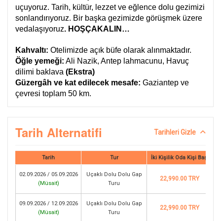
uçuyoruz. Tarih, kültür, lezzet ve eğlence dolu gezimizi
sonlandırıyoruz. Bir başka gezimizde görüşmek üzere
vedalaşıyoruz
. HOŞÇAKALIN…
Kahvaltı:
Otelimizde açık büfe olarak alınmaktadır.
Öğle yemeği:
Ali Nazik, Antep lahmacunu, Havuç
dilimi baklava
(Ekstra)
Güzergâh ve kat edilecek mesafe:
Gaziantep ve
çevresi toplam 50 km.
Tarih Alternatifi
Tarihleri Gizle
Tarih
Tur
İki Kişilik Oda Kişi Başı
02.09.2026 / 05.09.2026
Uçaklı Dolu Dolu Gap
22,990.00 TRY
(
Müsait
)
Turu
09.09.2026 / 12.09.2026
Uçaklı Dolu Dolu Gap
22,990.00 TRY
(
Müsait
)
Turu