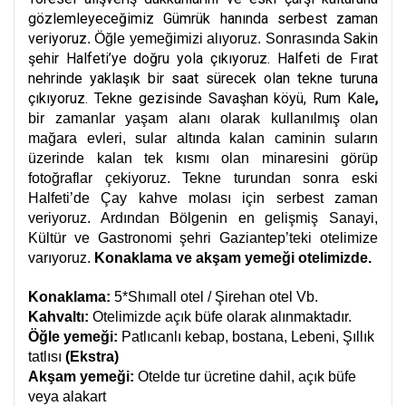
gözlemleyeceğimiz Gümrük hanında serbest zaman
veriyoruz
Sakin
. Öğle yemeğimizi alıyoruz. Sonrasında
şehir Halfeti’ye doğru yola çıkıyoruz. Halfeti de Fırat
nehrinde yaklaşık bir saat sürecek olan tekne turuna
çıkıyoruz. Tekne gezisinde Savaşhan köyü, Rum Kale
,
bir zamanlar yaşam alanı olarak kullanılmış olan
mağara evleri, sular altında kalan caminin suların
üzerinde kalan tek kısmı olan minaresini görüp
fotoğraflar çekiyoruz. Tekne turundan sonra eski
Halfeti’de Çay kahve molası için serbest zaman
veriyoruz. Ardından Bölgenin en gelişmiş Sanayi,
Kültür ve Gastronomi şehri Gaziantep’teki otelimize
varıyoruz.
Konaklama ve akşam yemeği otelimizde.
Konaklama:
5*Shımall otel / Şirehan otel Vb.
Kahvaltı:
Otelimizde açık büfe olarak alınmaktadır.
Öğle yemeği:
Patlıcanlı kebap, bostana, Lebeni, Şıllık
tatlısı
(Ekstra)
Akşam yemeği:
Otelde tur ücretine dahil, açık büfe
veya alakart