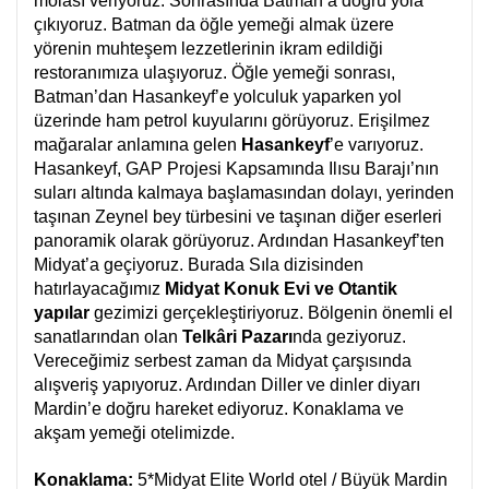
molası veriyoruz. Sonrasında Batman’a doğru yola
çıkıyoruz. Batman da öğle yemeği almak üzere
yörenin muhteşem lezzetlerinin ikram edildiği
restoranımıza ulaşıyoruz. Öğle yemeği sonrası,
Batman’dan Hasankeyf’e yolculuk yaparken yol
üzerinde ham petrol kuyularını görüyoruz. Erişilmez
mağaralar anlamına gelen
Hasankeyf
’e varıyoruz.
Hasankeyf, GAP Projesi Kapsamında Ilısu Barajı’nın
suları altında kalmaya başlamasından dolayı, yerinden
taşınan Zeynel bey türbesini ve taşınan diğer eserleri
panoramik olarak görüyoruz. Ardından Hasankeyf’ten
Midyat’a geçiyoruz. Burada Sıla dizisinden
hatırlayacağımız
Midyat Konuk Evi ve Otantik
yapılar
gezimizi gerçekleştiriyoruz. Bölgenin önemli el
sanatlarından olan
Telkâri Pazarı
nda geziyoruz.
Vereceğimiz serbest zaman da Midyat çarşısında
alışveriş yapıyoruz. Ardından Diller ve dinler diyarı
Mardin’e doğru hareket ediyoruz. Konaklama ve
akşam yemeği otelimizde.
Konaklama:
5*Midyat Elite World otel / Büyük Mardin