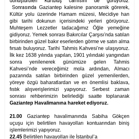
dönüştürülen Kurtuluş camisini de görüyoruz.
Sonrasında
Gaziantep kalesine panoramik görerek,
Kültür yolu üzerinde Hamam müzesi, Mecidiye han
gibi tarihi dokunun içerisindeki yerleri görüyoruz.
Muhteşem Lezzetler tadacağımız Öğle yemeğine
gidiyoruz. Yemek sonrası Bakırcılar Çarşısı'nda satılan
birbirinden güzel bakır eserlerden görme ve satın alma
fırsatı buluyoruz. Tarihi Tahmis Kahvesi'ne ulaşıyoruz.
İlk kez 1638 yılında yapılan, 1901 yılındaki yangından
sonra yenilenerek günümüze gelen Tahmis
Kahvesi’nde vereceğimiz mola ardından, Almacı
pazarında satılan birbirinden güzel yemenilerden,
yöreye özgü baharatlardan ve en önemlisi baklava,
fıstık alışverişlerimizi yapıyoruz.
Serbest zaman
sonrası rehberimizin belirlediği saatte toplanarak
Gaziantep Havalimanına hareket ediyoruz.
21.00
Gaziantep havalimanında Sabiha Gökçen
uçuşu için belirtilen havayolları kontuarından biniş
işlemlerimizi yapıyoruz.
22.45
Belirtilen havayolları ile İstanbul’a