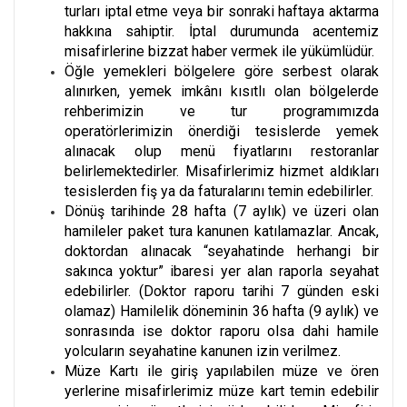
turları iptal etme veya bir sonraki haftaya aktarma
hakkına sahiptir. İptal durumunda acentemiz
misafirlerine bizzat haber vermek ile yükümlüdür.
Öğle yemekleri bölgelere göre serbest olarak
alınırken, yemek imkânı kısıtlı olan bölgelerde
rehberimizin ve tur programımızda
operatörlerimizin önerdiği tesislerde yemek
alınacak olup menü fiyatlarını restoranlar
belirlemektedirler. Misafirlerimiz hizmet aldıkları
tesislerden fiş ya da faturalarını temin edebilirler.
Dönüş tarihinde 28 hafta (7 aylık) ve üzeri olan
hamileler paket tura kanunen katılamazlar. Ancak,
doktordan alınacak “seyahatinde herhangi bir
sakınca yoktur” ibaresi yer alan raporla seyahat
edebilirler. (Doktor raporu tarihi 7 günden eski
olamaz) Hamilelik döneminin 36 hafta (9 aylık) ve
sonrasında ise doktor raporu olsa dahi hamile
yolcuların seyahatine kanunen izin verilmez.
Müze Kartı ile giriş yapılabilen müze ve ören
yerlerine misafirlerimiz müze kart temin edebilir