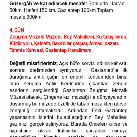
Güzergâh ve kat edilecek mesafe:
Şanlıurfa-Harran
50km, Halfeti 150 km, Gaziantep 100km Toplam
mesafe 300km.
4. GÜN
Zeugma Mozaik Müzesi, Bey Mahallesi, Kurtuluş camii,
Kültür yolu, Kalealtı, Bakırcılar çarşısı, Almacı pazarı,
Tahmis Kahvesi, Gaziantep Havalimanı
Değerli misafirlerimiz;
Açık büfe servis edilen kahvaltı
sonrası otelimizden ayrılıyoruz.
Gaziantep’te ilk
durağımız antik çağın en önemli kentlerinden birisi
olan Zeugma Antik Kenti’nden çıkartılan zengin
eserlerin sergilendiği Gaziantep Zeugma Mozaik
Müzesi olacak. Çingene kızı mozaiği ile dünyaya adını
duyurmuş bu müzede özellikle taban mozaikleri görsel
zenginliği arttırmaktadır. Ardından Eski Gaziantep
yaşantısının izlerini bulabileceğimiz Bey Mahallesi
Önceleri kilise ve
gezimizi gerçekleştiriyoruz. Burada
hapishane olarak kullanılan, sonradan camiye