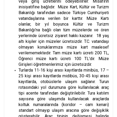
veya giriş ücretlerini ödeyebilirler. Misafirin
inisiyatifine bağlıdır. Müze Kart, Kültür ve Turizm
Bakanlığı tarafından sadece Türkiye Cumhuriyeti
vatandaşlarına verilen bir karttır. Müze Kartı
olanlar, bir yıl boyunca Kültür ve Turizm
Bakanlığı’na bağlı olan tüm müzelerde ve ören
yerlerinde ücretsiz ziyaret hakkı kazanır. 18 yaş
altı kişiler için müzeler ücretsizdir. T.C. vatandaşı
olmayan konuklarımıza müze kart maalesef
verilememektedir. Tam müze kartı ücreti 200 TL,
Öğrenci müze kartı ücreti 100 TL’dir. Müze
Girişleri öğretmenlerimiz için ücretsizdir.
Turlarda 11-16 kişi arası kayıtlarda minibüs, 17 –
25 kişi arası kayıtlarda midibüs, 30-45 kişi arası
kayıtlarda, otobüslerle ulaşım sağlanır. Turun
rotasındaki yol durumuna göre kullanılacak araç
tipi acente tarafından değiştirilebilir. Tura katılım
sayısına göre ulaşımda kullanılacak araçlarda
koltuk numaralarında (koridor – cam kenarı)
standart olmayıp ulaşım aracına göre değişiklik
gösterebilir. Araç tipinin değişmesi halinde