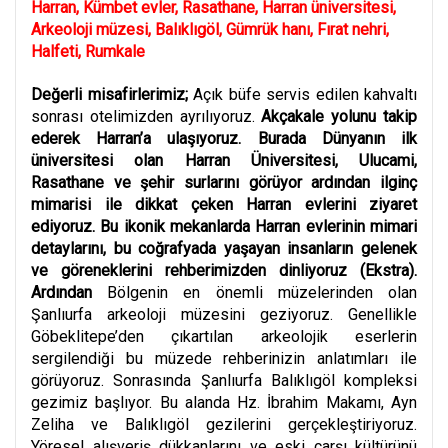
Harran, Kümbet evler, Rasathane, Harran üniversitesi,
Arkeoloji müzesi, Balıklıgöl, Gümrük hanı, Fırat nehri,
Halfeti, Rumkale
Değerli misafirlerimiz;
Açık büfe servis edilen kahvaltı
sonrası otelimizden ayrılıyoruz.
Akçakale yolunu takip
ederek Harran’a ulaşıyoruz. Burada Dünyanın ilk
üniversitesi olan Harran Üniversitesi, Ulucami,
Rasathane ve şehir surlarını görüyor ardından ilginç
mimarisi ile dikkat çeken Harran evlerini ziyaret
ediyoruz. Bu ikonik mekanlarda Harran evlerinin mimari
detaylarını, bu coğrafyada yaşayan insanların gelenek
ve göreneklerini rehberimizden dinliyoruz
(Ekstra).
Ardından
Bölgenin en önemli müzelerinden olan
Şanlıurfa arkeoloji müzesini geziyoruz. Genellikle
Göbeklitepe’den çıkartılan arkeolojik eserlerin
sergilendiği bu müzede rehberinizin anlatımları ile
görüyoruz. Sonrasında Şanlıurfa Balıklıgöl kompleksi
gezimiz başlıyor. Bu alanda Hz. İbrahim Makamı, Ayn
Zeliha ve Balıklıgöl gezilerini gerçekleştiriyoruz.
Yöresel alışveriş dükkanlarını ve eski çarşı kültürünü