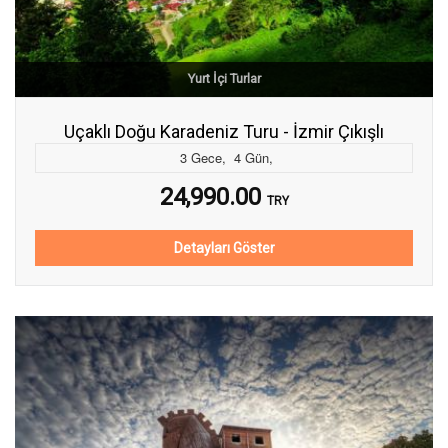
Yurt İçi Turlar
Uçaklı Doğu Karadeniz Turu - İzmir Çıkışlı
3
Gece
,
4
Gün
,
24,990.00
TRY
Detayları Göster