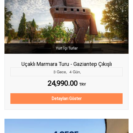
Yurt İçi Turlar
Uçaklı Marmara Turu - Gaziantep Çıkışlı
3
Gece
,
4
Gün
,
24,990.00
TRY
Detayları Göster