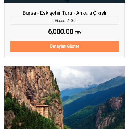
Bursa - Eskişehir Turu - Ankara Çıkışlı
1
Gece
,
2
Gün
,
6,000.00
TRY
Detayları Göster