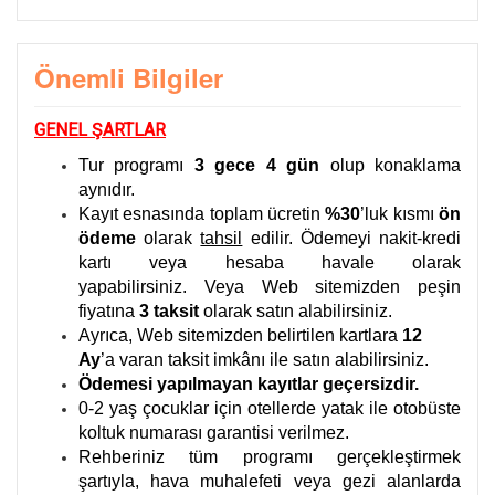
Önemli Bilgiler
GENEL ŞARTLAR
Tur programı
3 gece 4 gün
olup konaklama
aynıdır.
Kayıt esnasında toplam ücretin
%30
’luk kısmı
ön
ödeme
olarak
tahsil
edilir. Ödemeyi nakit-kredi
kartı veya hesaba havale olarak
yapabilirsiniz. Veya Web sitemizden peşin
fiyatına
3
taksit
olarak satın alabilirsiniz.
Ayrıca, Web sitemizden belirtilen kartlara
12
Ay
’a varan taksit imkânı ile satın alabilirsiniz.
Ödemesi yapılmayan kayıtlar geçersizdir.
0-2 yaş çocuklar için otellerde yatak ile otobüste
koltuk numarası garantisi verilmez.
Rehberiniz tüm programı gerçekleştirmek
şartıyla, hava muhalefeti veya gezi alanlarda