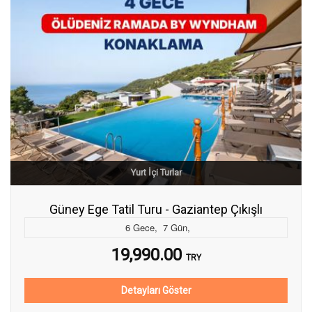
Yurt İçi Turlar
Güney Ege Tatil Turu - Gaziantep Çıkışlı
6
Gece
,
7
Gün
,
19,990.00
TRY
Detayları Göster