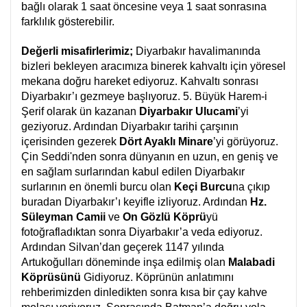
bağlı olarak 1 saat öncesine veya 1 saat sonrasına
farklılık gösterebilir.
Değerli misafirlerimiz;
Diyarbakır havalimanında
bizleri bekleyen aracımıza binerek kahvaltı için yöresel
mekana doğru hareket ediyoruz.
Kahvaltı sonrası
Diyarbakır’ı gezmeye başlıyoruz.
5. Büyük Harem-i
Şerif olarak ün kazanan
Diyarbakır Ulucami
’yi
geziyoruz. Ardından Diyarbakır tarihi çarşının
içerisinden gezerek
Dört Ayaklı Minare
’yi görüyoruz.
Çin Seddi'nden sonra dünyanın en uzun, en geniş ve
en sağlam surlarından kabul edilen Diyarbakır
surlarının en önemli burcu olan
Keçi Burcu
na çıkıp
buradan Diyarbakır’ı keyifle izliyoruz. Ardından
Hz.
Süleyman Camii
ve
On Gözlü Köprü
yü
fotoğrafladıktan sonra Diyarbakır’a veda ediyoruz.
Ardından Silvan’dan geçerek 1147 yılında
Artukoğulları döneminde inşa edilmiş olan
Malabadi
Köprüsünü
Gidiyoruz. Köprünün anlatımını
rehberimizden dinledikten sonra kısa bir çay kahve