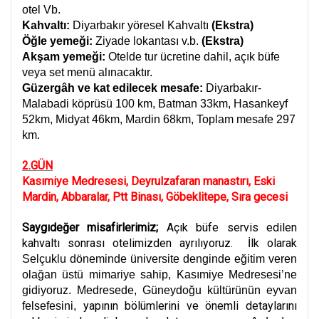
otel Vb.
Kahvaltı:
Diyarbakır yöresel Kahvaltı
(Ekstra)
Öğle yemeği:
Ziyade lokantası v.b.
(Ekstra)
Akşam yemeği:
Otelde tur ücretine dahil, açık büfe
veya set menü alınacaktır.
Güzergâh ve kat edilecek mesafe:
Diyarbakır-
Malabadi köprüsü 100 km, Batman 33km, Hasankeyf
52km, Midyat 46km, Mardin 68km, Toplam mesafe 297
km.
2.GÜN
Kasımiye Medresesi, Deyrulzafaran manastırı, Eski
Mardin, Abbaralar, Ptt Binası, Göbeklitepe, Sıra gecesi
Saygıdeğer misafirlerimiz;
Açık büfe servis edilen
kahvaltı sonrası otelimizden ayrılıyoruz. İlk olarak
Selçuklu döneminde üniversite denginde eğitim veren
olağan üstü mimariye sahip, Kasımiye Medresesi’ne
gidiyoruz. Medresede, Güneydoğu kültürünün eyvan
yapının bölümlerini ve önemli detaylarını
felsefesini,