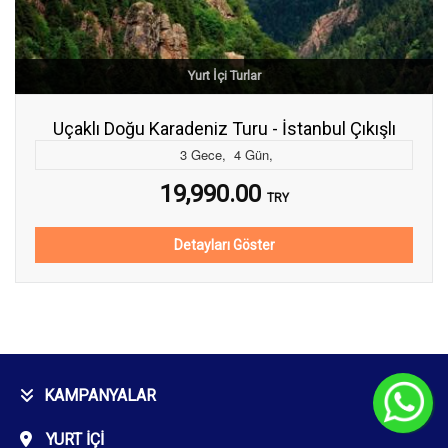
Yurt İçi Turlar
Uçaklı Doğu Karadeniz Turu - İstanbul Çıkışlı
3
Gece
,
4
Gün
,
19,990.00
TRY
Detayları Göster
KAMPANYALAR
C
YURT İÇI