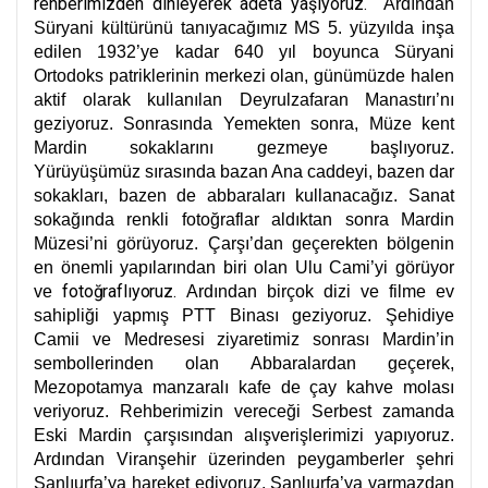
rehberimizden dinleyerek adeta yaşıyoruz.
Ardından
Süryani kültürünü tanıyacağımız MS 5. yüzyılda inşa
edilen 1932’ye kadar 640 yıl boyunca Süryani
Ortodoks patriklerinin merkezi olan, günümüzde halen
aktif olarak kullanılan Deyrulzafaran Manastırı’nı
geziyoruz. Sonrasında Yemekten sonra, Müze kent
Mardin sokaklarını gezmeye başlıyoruz.
Yürüyüşümüz sırasında bazan Ana caddeyi, bazen dar
sokakları, bazen de abbaraları kullanacağız. Sanat
sokağında renkli fotoğraflar aldıktan sonra Mardin
Müzesi’ni görüyoruz. Çarşı’dan geçerekten bölgenin
en önemli yapılarından biri olan Ulu Cami’yi görüyor
fotoğraflıyoruz.
ve
Ardından birçok dizi ve filme ev
sahipliği yapmış PTT Binası geziyoruz. Şehidiye
Camii ve Medresesi ziyaretimiz sonrası Mardin’in
sembollerinden olan Abbaralardan geçerek,
Mezopotamya manzaralı kafe de çay kahve molası
veriyoruz. Rehberimizin vereceği Serbest zamanda
Eski Mardin çarşısından alışverişlerimizi yapıyoruz.
Ardından Viranşehir üzerinden peygamberler şehri
Şanlıurfa’ya hareket ediyoruz. Şanlıurfa’ya varmazdan