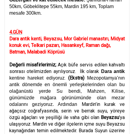
50km, Göbeklitepe 55km, Mardin 195 km, Toplam
mesafe 300km.
4.GÜN
Dara antik kenti, Beyazsu, Mor Gabriel manastırı, Midyat
konuk evi, Telkari pazarı, Hasankeyf, Raman dağı,
Batman, Malabadi Köprüsü
Değerli misafirlerimiz;
Açık büfe servis edilen kahvaltı
sonrası otelimizden ayrılıyoruz. İlk olarak
Dara antik
.
(Ekstra)
kentine hareket ediyoruz
Mezopotamya’nın
antik dönemde en önemli yerleşkelerinden olan bu
olağanüstü yerde Su bendi, Mahzen, Kilise,
günümüzde mağara görünümünde olan mezar
Mardin’in kurak ve
odalarını geziyoruz. Ardından
ağaçsız coğrafyasında, serin ve berrak suyu, yöreye
özgü ağaçları ve yeşilliği ile vaha gibi olan
Beyazsu
’ya
ulaşıyoruz. Mardin ve diğer ilçelerin içme suyu Beyazsu
kaynağından temin edilmektedir. Burada Suyun üzerine