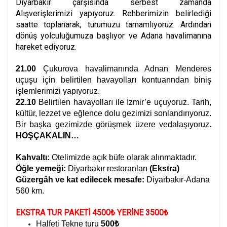
Diyarbakır çarşısında serbest zamanda
Alışverişlerimizi yapıyoruz. Rehberimizin belirlediği
saatte toplanarak, turumuzu tamamlıyoruz. Ardından
dönüş yolculuğumuza başlıyor ve Adana havalimanına
hareket ediyoruz.
21.00
Çukurova havalimanında Adnan Menderes
uçuşu için belirtilen havayolları kontuarından biniş
işlemlerimizi yapıyoruz.
22.10
Belirtilen havayolları ile İzmir’e uçuyoruz. Tarih,
kültür, lezzet ve eğlence dolu gezimizi sonlandırıyoruz.
Bir başka gezimizde görüşmek üzere vedalaşıyoruz
.
HOŞÇAKALIN…
Kahvaltı:
Otelimizde açık büfe olarak alınmaktadır.
Öğle yemeği:
Diyarbakır restoranları
(Ekstra)
Güzergâh ve kat edilecek mesafe:
Diyarbakır-Adana
560 km.
EKSTRA TUR PAKETİ 4500₺ YERİNE 3500₺
Halfeti Tekne turu
500₺