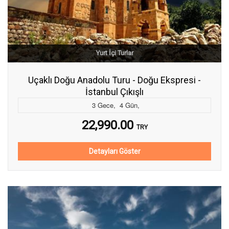
Yurt İçi Turlar
Uçaklı Doğu Anadolu Turu - Doğu Ekspresi -
İstanbul Çıkışlı
3
Gece
,
4
Gün
,
22,990.00
TRY
Detayları Göster