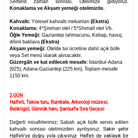
Serbest zaman sonrası, Otelimize gidiyoruz.
Konaklama ve Akşam yemeği otelimizde.
Kahvaltı:
Yöresel kahvaltı mekanları
(Ekstra)
Konaklama:
4*Şirehan otel / 5*Shımall otel Vb.
Öğle Yemeği:
Gaziantep lahmacunu, Kebap, havuç
dilimi baklava
(Ekstra)
Akşam yemeği:
Otelde tur ücretine dahil açık büfe
veya Set menü olarak alınacaktır.
Güzergâh ve kat edilecek mesafe:
İstanbul-Adana
(925), Adana-Gaziantep (225 km), Toplam mesafe
1150 km.
2.GÜN
Halfeti, Tekne turu, Rumkale, Arkeoloji müzesi,
Balıklıgöl, Gümrük hanı, Şanlıurfa Sıra Gecesi
Değerli misafirlerimiz; Sabah açık büfe servis edilen
Sakin şehir
kahvaltı sonrası otelimizden ayrılıyoruz.
Halfeti’ye doğru yola çıkıyoruz. Halfeti de yaklaşık bir