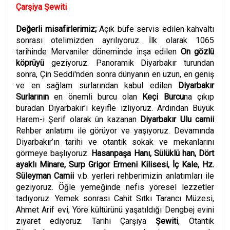
Çarşiya Şewiti
Değerli misafirlerimiz;
Açık büfe servis edilen kahvaltı
sonrası otelimizden ayrılıyoruz. İlk olarak 1065
tarihinde Mervaniler döneminde inşa edilen
On gözlü
köprüyü
geziyoruz. Panoramik Diyarbakır turundan
sonra,
Çin Seddi'nden sonra dünyanın en uzun, en geniş
ve en sağlam surlarından kabul edilen
Diyarbakır
Surlarının
en önemli burcu olan
Keçi Burcu
na çıkıp
buradan Diyarbakır’ı keyifle izliyoruz. Ardından Büyük
Harem-i Şerif olarak ün kazanan
Diyarbakır Ulu camii
Rehber anlatımı ile görüyor ve yaşıyoruz. Devamında
Diyarbakır’ın tarihi ve otantik sokak ve mekanlarını
görmeye başlıyoruz.
Hasanpaşa Hanı, Sülüklü han, Dört
ayaklı Minare, Surp Grigor Ermeni Kilisesi, İç Kale, Hz.
Süleyman Camii
v.b. yerleri rehberimizin anlatımları ile
geziyoruz. Öğle yemeğinde nefis yöresel lezzetler
tadıyoruz. Yemek sonrası Cahit Sıtkı Tarancı Müzesi,
Ahmet Arif evi, Yöre kültürünü yaşatıldığı Dengbej evini
ziyaret ediyoruz. Tarihi Çarşiya
Şewiti
, Otantik