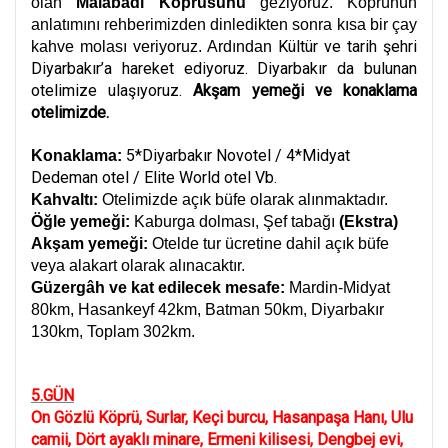
olan
Malabadi Köprüsünü
geziyoruz.
Köprünün
anlatımını rehberimizden dinledikten sonra kısa bir çay
Kültür ve tarih şehri
kahve molası veriyoruz. Ardından
Diyarbakır’a hareket ediyoruz. Diyarbakır da bulunan
otelimize ulaşıyoruz.
Akşam yemeği ve konaklama
otelimizde.
5*Diyarbakır Novotel / 4*Midyat
Konaklama:
Dedeman otel / Elite World otel Vb.
Kahvaltı:
Otelimizde açık büfe olarak alınmaktadır.
Öğle yemeği:
Kaburga dolması, Şef tabağı
(Ekstra)
Akşam yemeği:
Otelde tur ücretine dahil açık büfe
veya alakart olarak alınacaktır.
Güzergâh ve kat edilecek mesafe:
Mardin-Midyat
80km, Hasankeyf 42km, Batman 50km, Diyarbakır
130km, Toplam 302km.
5.GÜN
On Gözlü Köprü, Surlar, Keçi burcu, Hasanpaşa Hanı, Ulu
camii, Dört ayaklı minare, Ermeni kilisesi, Dengbej evi,