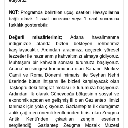
ediyoruz.
NOT:
Programda belirtilen uçuş saatleri Havayollarına
bağlı olarak 1 saat öncesine veya 1 saat sonrasına
farklılık gösterebilir.
Değerli misafirlerimiz;
Adana havalimanına
indiğinizde alanda bizleri bekleyen rehberimiz
karşılayacaktır. Ardından aracımıza geçerek yöresel
lezzetler ile hazırlanmış kahvaltımızı almaya gidiyoruz.
Muhteşem bir kahvaltı sonrası turumuza başlıyoruz.
Adana’nın simgesi konumunda olan Sabancı Merkez
Camii ve Roma Dönemi mimarisi ile Seyhan Nehri
üzerinde bütün ihtişamı ile bizleri karşılayacak olan
Taşköprü’deki fotoğraf molası ile turumuza başlıyoruz.
Ardından İlk olarak Güneydoğu bölgesinin sosyal ve
ekonomik açıdan en gelişmiş ili olan Gaziantep ilimizi
tanımak için yola çıkıyoruz. Gaziantep’te ilk durağımız
antik çağın en önemli kentlerinden birisi olan Zeugma
Antik Kenti’nden çıkartılan zengin eserlerin
sergilendiği Gaziantep Zeugma Mozaik Müzesi