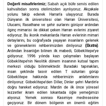
Değerli misafirlerimiz;
Sabah açık büfe servis edilen
Akçakale
kahvaltıdan sonra otelimizden ayrılıyoruz.
yolunu takip ederek Harran’a ulaşıyoruz. Burada
Dünyanın ilk üniversitesi olan Harran Üniversitesi,
Ulucami, Rasathane ve şehir surlarını görüyor ardından
ilginç mimarisi ile dikkat çeken Harran evlerini ziyaret
ediyoruz. Bu ikonik mekanlarda Harran evlerinin mimari
detaylarını, bu coğrafyada yaşayan insanların gelenek
ve göreneklerini rehberimizden dinliyoruz
(Ekstra)
.
Ardından İnsanlığın bilinen ilk mabedi, Göbeklitepe’ye
gidiyoruz. 1996 yılında kazı çalışmaları başlayan
Göbeklitepe’nin Neolitik dönem insanının kutsal tapım
merkezi olduğu bilinmektedir. Buradaki tapınakları,
insan şeklinde tasvir edilen T sütunları görüp
Göbeklitepe hakkında rehberimizin anlatımlarını
dinliyoruz. Göbeklitepe’den Diller, Dinler şehri Mardin’e
doğru hareket ediyoruz. Mardin de ilk önce yöresel
lezzetler ikram edilen lokantada öğle yemeğimizi
alıyoruz. Yemek sonrası Kasımiye medresesine
geçiyoruz. Bir dönem bölgenin en önemli eğitim