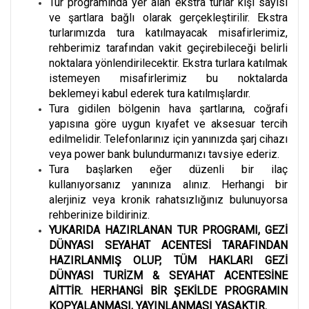
Tur programında yer alan ekstra turlar kişi sayısı
ve şartlara bağlı olarak gerçekleştirilir. Ekstra
turlarımızda tura katılmayacak misafirlerimiz,
rehberimiz tarafından vakit geçirebileceği belirli
noktalara yönlendirilecektir. Ekstra turlara katılmak
istemeyen misafirlerimiz bu noktalarda
beklemeyi kabul ederek tura katılmışlardır.
Tura gidilen bölgenin hava şartlarına, coğrafi
yapısına göre uygun kıyafet ve aksesuar tercih
edilmelidir. Telefonlarınız için yanınızda şarj cihazı
veya power bank bulundurmanızı tavsiye ederiz.
Tura başlarken eğer düzenli bir ilaç
kullanıyorsanız yanınıza alınız. Herhangi bir
alerjiniz veya kronik rahatsızlığınız bulunuyorsa
rehberinize bildiriniz.
YUKARIDA HAZIRLANAN TUR PROGRAMI, GEZİ
DÜNYASI SEYAHAT ACENTESİ TARAFINDAN
HAZIRLANMIŞ OLUP, TÜM HAKLARI GEZİ
DÜNYASI TURİZM & SEYAHAT ACENTESİNE
AİTTİR. HERHANGİ BİR ŞEKİLDE PROGRAMIN
KOPYALANMASI, YAYINLANMASI YASAKTIR.