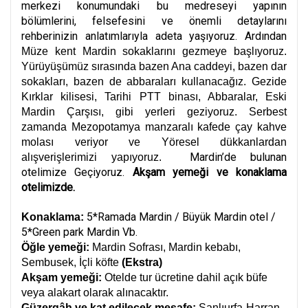
merkezi konumundaki bu medreseyi yapının
bölümlerini, felsefesini ve önemli detaylarını
rehberinizin anlatımlarıyla adeta yaşıyoruz. Ardından
Müze kent Mardin sokaklarını gezmeye başlıyoruz.
Yürüyüşümüz sırasında bazen Ana caddeyi, bazen dar
sokakları, bazen de abbaraları kullanacağız. Gezide
Kırklar kilisesi, Tarihi PTT binası, Abbaralar, Eski
Mardin Çarşısı, gibi yerleri geziyoruz. Serbest
zamanda Mezopotamya manzaralı kafede çay kahve
molası veriyor ve Yöresel dükkanlardan
Mardin’de bulunan
alışverişlerimizi yapıyoruz.
otelimize Geçiyoruz.
Akşam yemeği ve konaklama
otelimizde.
5*Ramada Mardin / Büyük Mardin otel /
Konaklama:
5*Green park Mardin Vb.
Öğle yemeği:
Mardin Sofrası, Mardin kebabı,
Sembusek, İçli köfte
(Ekstra)
Akşam yemeği:
Otelde tur ücretine dahil açık büfe
veya alakart olarak alınacaktır.
Güzergâh ve kat edilecek mesafe:
Şanlıurfa-Harran