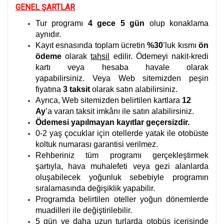
GENEL ŞARTLAR
Tur programı
4 gece 5 gün
olup konaklama
aynıdır.
Kayıt esnasında toplam ücretin
%30
’luk kısmı
ön
ödeme
olarak
tahsil
edilir. Ödemeyi nakit-kredi
kartı veya hesaba havale olarak
yapabilirsiniz. Veya Web sitemizden peşin
fiyatına
3
taksit
olarak satın alabilirsiniz.
Ayrıca, Web sitemizden belirtilen kartlara
12
Ay
’a varan taksit imkânı ile satın alabilirsiniz.
Ödemesi yapılmayan kayıtlar geçersizdir.
0-2 yaş çocuklar için otellerde yatak ile otobüste
koltuk numarası garantisi verilmez.
Rehberiniz tüm programı gerçekleştirmek
şartıyla, hava muhalefeti veya gezi alanlarda
oluşabilecek yoğunluk sebebiyle programın
sıralamasında değişiklik yapabilir.
Programda belirtilen oteller yoğun dönemlerde
muadilleri ile değiştirilebilir.
5 gün ve daha uzun turlarda otobüs içerisinde