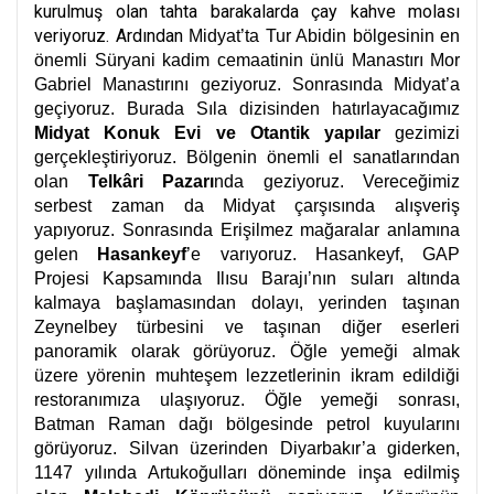
kurulmuş olan tahta barakalarda çay kahve molası
veriyoruz. Ardından
Midyat’ta Tur Abidin bölgesinin en
önemli Süryani kadim cemaatinin ünlü Manastırı Mor
Gabriel Manastırını geziyoruz. Sonrasında Midyat’a
geçiyoruz. Burada Sıla dizisinden hatırlayacağımız
Midyat Konuk Evi ve Otantik yapılar
gezimizi
gerçekleştiriyoruz. Bölgenin önemli el sanatlarından
olan
Telkâri Pazarı
nda geziyoruz. Vereceğimiz
serbest zaman da Midyat çarşısında alışveriş
yapıyoruz. Sonrasında Erişilmez mağaralar anlamına
gelen
Hasankeyf
’e varıyoruz. Hasankeyf, GAP
Projesi Kapsamında Ilısu Barajı’nın suları altında
kalmaya başlamasından dolayı, yerinden taşınan
Zeynelbey türbesini ve taşınan diğer eserleri
panoramik olarak görüyoruz. Öğle yemeği almak
üzere yörenin muhteşem lezzetlerinin ikram edildiği
restoranımıza ulaşıyoruz. Öğle yemeği sonrası,
Batman Raman dağı bölgesinde petrol kuyularını
görüyoruz. Silvan üzerinden Diyarbakır’a giderken,
1147 yılında Artukoğulları döneminde inşa edilmiş