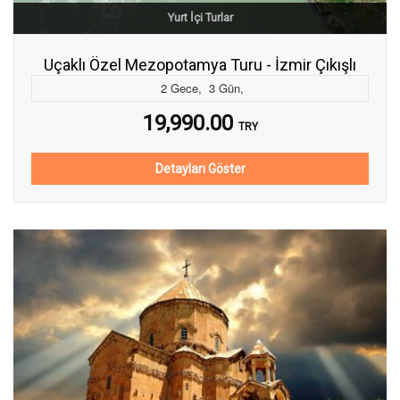
Yurt İçi Turlar
Uçaklı Özel Mezopotamya Turu - İzmir Çıkışlı
2
Gece
,
3
Gün
,
19,990.00
TRY
Detayları Göster