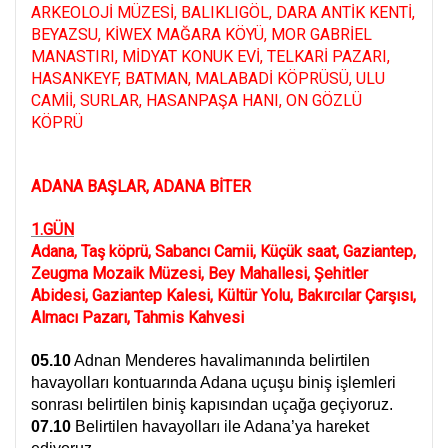
ARKEOLOJİ MÜZESİ, BALIKLIGÖL, DARA ANTİK KENTİ,
BEYAZSU, KİWEX MAĞARA KÖYÜ, MOR GABRİEL
MANASTIRI, MİDYAT KONUK EVİ, TELKARİ PAZARI,
HASANKEYF, BATMAN, MALABADİ KÖPRÜSÜ, ULU
CAMİİ, SURLAR, HASANPAŞA HANI, ON GÖZLÜ
KÖPRÜ
ADANA BAŞLAR, ADANA BİTER
1.GÜN
Adana, Taş köprü, Sabancı Camii, Küçük saat, Gaziantep,
Zeugma Mozaik Müzesi, Bey Mahallesi, Şehitler
Abidesi, Gaziantep Kalesi, Kültür Yolu, Bakırcılar Çarşısı,
Almacı Pazarı, Tahmis Kahvesi
05.10
Adnan Menderes havalimanında belirtilen
havayolları kontuarında Adana uçuşu biniş işlemleri
sonrası belirtilen biniş kapısından uçağa geçiyoruz.
07.10
Belirtilen havayolları ile Adana’ya hareket