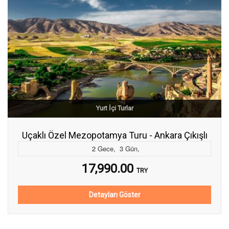
Yurt İçi Turlar
Uçaklı Özel Mezopotamya Turu - Ankara Çıkışlı
2
Gece
,
3
Gün
,
17,990.00
TRY
Detayları Göster