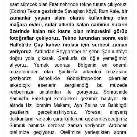
saat sürecek olan Fırat nehrinde tekne turuna çıkıyoruz.
(Ekstra)
Tekne gezisinde Savaşhan köyü, Rum Kale,
bir
zamanlar yaşam alanı olarak kullanılmış olan
mağara evleri, sular altında kalan caminin suların
üzerinde kalan tek kısmı olan minaresini görüp
fotoğraflar çekiyoruz. Tekne turundan sonra eski
Halfeti’de Çay kahve molası için serbest zaman
veriyoruz.
Ardından Peygamberler şehri Şanlıurfa’ya
doğru yola çıkarak, Şanlıurfa da öğle yemeğimizi
Bölgenin en önemli
alıyoruz. Yemek sonrası,
müzelerinden olan Şanlıurfa arkeoloji müzesine
geziyoruz. Genellikle Göbeklitepe’den çıkartılan
arkeolojik eserlerin sergilendiği bu müzede
rehberinizin anlatımları ile görüyoruz. Sonrasında
Şanlıurfa Balıklıgöl kompleksi gezimiz başlıyor. Bu
alanda Hz. İbrahim Makamı, Ayn Zeliha ve Balıklıgöl
gezilerini gerçekleştiriyoruz. Yöresel alışveriş
dükkanlarını ve eski çarşı kültürünü gözlemleyeceğimiz
Gümrük hanında serbest zaman veriyoruz. Ardından
otelimize geçiyoruz. Otelimize yerleştikten sonra,