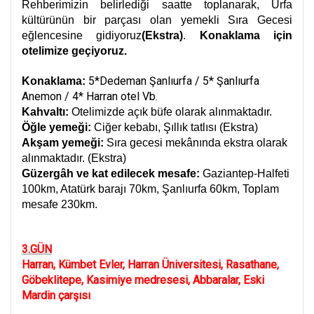
Rehberimizin belirlediği saatte toplanarak, Urfa
kültürünün bir parçası olan yemekli Sıra Gecesi
eğlencesine gidiyoruz
(Ekstra)
.
Konaklama için
otelimize geçiyoruz.
5*Dedeman Şanlıurfa / 5* Şanlıurfa
Konaklama:
Anemon / 4* Harran otel Vb.
Kahvaltı:
Otelimizde açık büfe olarak alınmaktadır.
Öğle yemeği:
Ciğer kebabı, Şıllık tatlısı (Ekstra)
Akşam yemeği:
Sıra gecesi mekânında ekstra olarak
alınmaktadır. (Ekstra)
Güzergâh ve kat edilecek mesafe:
Gaziantep-Halfeti
100km, Atatürk barajı 70km, Şanlıurfa 60km, Toplam
mesafe 230km.
3.GÜN
Harran, Kümbet Evler, Harran Üniversitesi, Rasathane,
Göbeklitepe, Kasimiye medresesi, Abbaralar, Eski
Mardin çarşısı