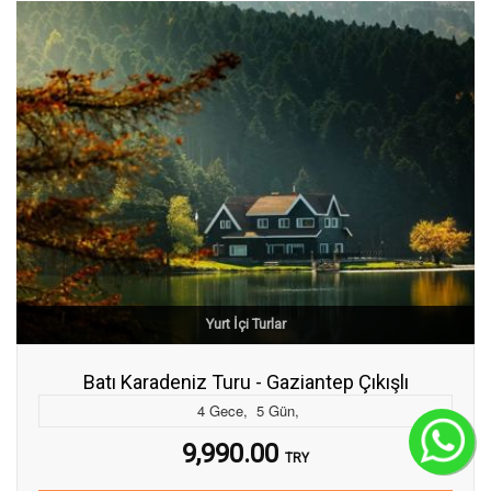
Yurt İçi Turlar
Batı Karadeniz Turu - Gaziantep Çıkışlı
4
Gece
,
5
Gün
,
C
9,990.00
TRY