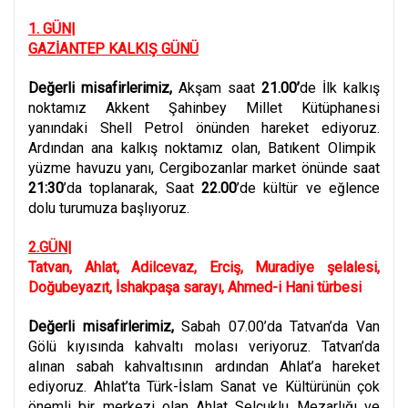
1. GÜN|
GAZİANTEP KALKIŞ GÜNÜ
Değerli misafirlerimiz,
Akşam saat
21.00’
de İlk kalkış
noktamız
Akkent Şahinbey Millet Kütüphanesi
yanındaki Shell Petrol önünden hareket ediyoruz.
Ardından ana kalkış noktamız olan, Batıkent Olimpik
yüzme havuzu yanı, Cergibozanlar market önünde saat
21:30
’da toplanarak, Saat
22.00
’de kültür ve eğlence
dolu turumuza başlıyoruz.
2.GÜN|
Tatvan, Ahlat, Adilcevaz, Erciş, Muradiye şelalesi,
Doğubeyazıt, İshakpaşa sarayı, Ahmed-i Hani türbesi
Değerli misafirlerimiz,
Sabah 07.00’da Tatvan’da Van
Gölü kıyısında kahvaltı molası veriyoruz. Tatvan’da
alınan sabah kahvaltısının ardından Ahlat’a hareket
ediyoruz. Ahlat’ta Türk-İslam Sanat ve Kültürünün çok
önemli bir merkezi olan Ahlat Selçuklu Mezarlığı ve