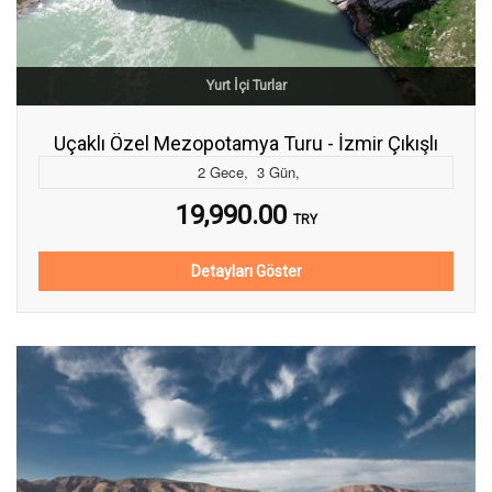
Yurt İçi Turlar
Uçaklı Özel Mezopotamya Turu - İzmir Çıkışlı
2
Gece
,
3
Gün
,
19,990.00
TRY
Detayları Göster