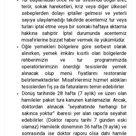
terör, sokak hareketleri, kriz veya diğer ülkesel
sebeplerden dolayı iptaller gelmesi ve yeterli
sayıya ulaşılamadığı takdirde acentemiz tur veya
turları iptal etme veya bir sonraki haftaya aktarma
hakkına sahiptir. İptal durumunda acentemiz
misafirlerine bizzat haber vermek ile yükümlüdür.
Öğle yemekleri bölgelere göre serbest olarak
alınırken, yemek imkânı kısıtlı olan bölgelerde
rehberimizin ve tur programımızda
operatörlerimizin önerdiği tesislerde yemek
alınacak olup menü fiyatlarını restoranlar
belirlemektedirler. Misafirlerimiz hizmet aldıkları
tesislerden fiş ya da faturalarını temin edebilirler.
Dönüş tarihinde 28 hafta (7 aylık) ve üzeri olan
hamileler paket tura kanunen katılamazlar. Ancak,
doktordan alınacak “seyahatinde herhangi bir
sakınca yoktur” ibaresi yer alan raporla seyahat
edebilirler. (Doktor raporu tarihi 7 günden eski
olamaz) Hamilelik döneminin 36 hafta (9 aylık) ve
sonrasında ise doktor raporu olsa dahi hamile