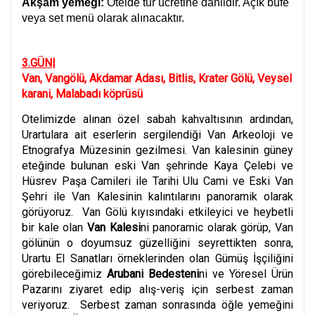
Akşam yemeği:
Otelde tur ücretine dahildir. Açık büfe
veya set menü olarak alınacaktır.
3.GÜN|
Van, Vangölü, Akdamar Adası, Bitlis, Krater Gölü, Veysel
karani, Malabadı köprüsü
Otelimizde alınan özel sabah kahvaltısının ardından,
Urartulara ait eserlerin sergilendiği Van Arkeoloji ve
Etnografya Müzesinin gezilmesi. Van kalesinin güney
eteğinde bulunan eski Van şehrinde Kaya Çelebi ve
Hüsrev Paşa Camileri ile Tarihi Ulu Cami ve Eski Van
Şehri ile Van Kalesinin kalıntılarını panoramik olarak
görüyoruz. Van Gölü kıyısındaki etkileyici ve heybetli
bir kale olan
Van Kalesi
ni panoramic olarak görüp, Van
gölünün o doyumsuz güzelliğini seyrettikten sonra,
Urartu El Sanatları örneklerinden olan Gümüş İşçiliğini
görebileceğimiz
Arubani Bedesteni
ni ve Yöresel Ürün
Pazarını ziyaret edip alış-veriş için serbest zaman
veriyoruz. Serbest zaman sonrasında öğle yemeğini