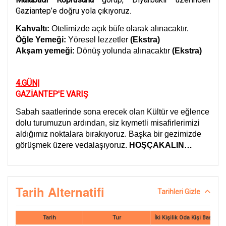
Gaziantep’e doğru yola çıkıyoruz.
Kahvaltı:
Otelimizde açık büfe olarak alınacaktır.
Öğle Yemeği:
Yöresel lezzetler
(Ekstra)
Akşam yemeği:
Dönüş yolunda alınacaktır
(Ekstra)
4.GÜN|
GAZİANTEP'E VARIŞ
Sabah saatlerinde sona erecek olan Kültür ve eğlence
dolu turumuzun ardından, siz kıymetli misafirlerimizi
aldığımız noktalara bırakıyoruz. Başka bir gezimizde
görüşmek üzere vedalaşıyoruz.
HOŞÇAKALIN…
Tarih Alternatifi
Tarihleri Gizle
Tarih
Tur
İki Kişilik Oda Kişi Başı