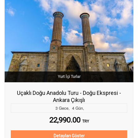
Yurt İçi Turlar
Uçaklı Doğu Anadolu Turu - Doğu Ekspresi -
Ankara Çıkışlı
3
Gece
,
4
Gün
,
22,990.00
TRY
Detayları Göster