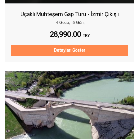
Uçaklı Muhteşem Gap Turu - İzmir Çıkışlı
4
Gece
,
5
Gün
,
28,990.00
TRY
Detayları Göster