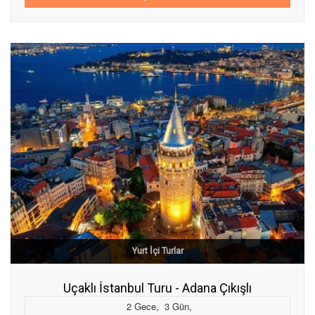
Yurt İçi Turlar
Uçaklı İstanbul Turu - Adana Çıkışlı
2
Gece
,
3
Gün
,