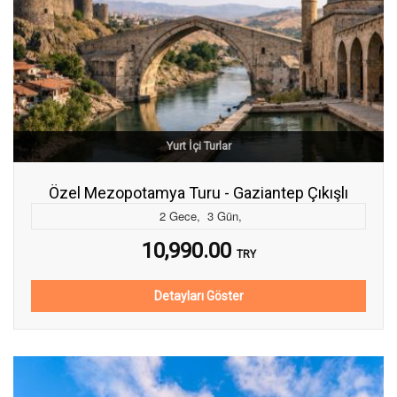
Yurt İçi Turlar
Özel Mezopotamya Turu - Gaziantep Çıkışlı
2
Gece
,
3
Gün
,
10,990.00
TRY
Detayları Göster