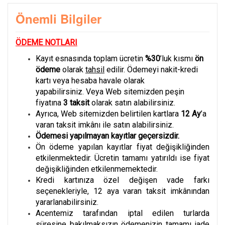
Önemli Bilgiler
ÖDEME NOTLARI
Kayıt esnasında toplam ücretin
%30
’luk kısmı
ön
ödeme
olarak
tahsil
edilir. Ödemeyi nakit-kredi
kartı veya hesaba havale olarak
yapabilirsiniz. Veya Web sitemizden peşin
fiyatına
3
taksit
olarak satın alabilirsiniz.
Ayrıca, Web sitemizden belirtilen kartlara
12 Ay
’a
varan taksit imkânı ile satın alabilirsiniz.
Ödemesi yapılmayan kayıtlar geçersizdir.
Ön ödeme yapılan kayıtlar fiyat değişikliğinden
etkilenmektedir. Ücretin tamamı yatırıldı ise fiyat
değişikliğinden etkilenmemektedir.
Kredi kartınıza özel değişen vade farkı
seçenekleriyle, 12 aya varan taksit imkânından
yararlanabilirsiniz.
Acentemiz tarafından iptal edilen turlarda
süresine bakılmaksızın ödemenizin tamamı iade