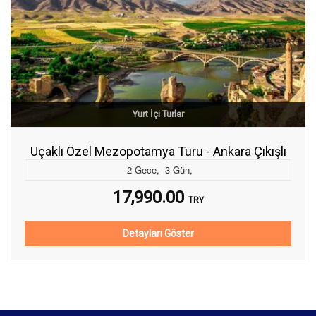
Yurt İçi Turlar
Uçaklı Özel Mezopotamya Turu - Ankara Çıkışlı
2
Gece
,
3
Gün
,
17,990.00
TRY
Detayları Göster