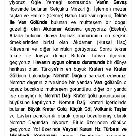
yiyoruz. Öğle Yemeği sonrasında
Van’ın Gevaş
ilçesinde bulunan Selçuklu Mezarlığı, İşlemeli mezar
taşları ve Halime (Celme) Hatun Türbesini görüp,
Tekne
ile Van Gölünde
bulunan ve muhteşem bir doğal
güzelliği olan
Akdamar Adası
na geçiyoruz
(Ekstra).
Adada bulunan dünya tapınak mimarisinin en seçkin
örneklerinden birisi olan Akdamar (Kutsal Haç)
Kilisesini ve diğer kalıntıları görüyoruz. Sonra tekrar
tekne ile kıyıya dönüp Bitlis’in Tatvan ilçesine
geçiyoruz.
Havanın uygun olması durumunda
bir dünya
harikası olan, Türkiye’nin en büyük Krateri ve
Krater
Gölü
nün bulunduğu
Nemrut Dağı
na hareket ediyoruz.
Nemrut dağının zirvesinde bir yandan
Van gölü
’nün o
uçsuz bucaksız muhteşem görüntüsü, diğer bir yanda
ise genişliği ile
Nemrut Dağı Krater gölü
görüntüsünün
büyüsüne kapılıyoruz. Nemrut Dağı Krateri içerisinde
bulunan
Büyük Krater Gölü, Küçük Göl, Volkanik Taşlar
ve Lavları panoramik olarak görüp büyülenmiş olarak
Nemrut Dağından iniyoruz. Bitlis üzerinden dönüşe
geçiyoruz. Yol üzerinde
Veysel Karani Hz. Türbesi ve
Malabadi Köprüsünü
görüp, Diyarbakır üzerinden