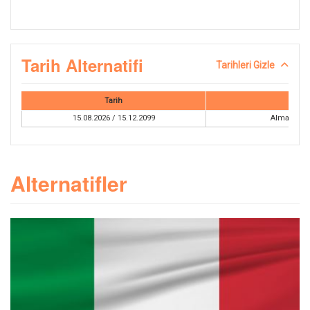
Tarih Alternatifi
Tarihleri Gizle
Tarih
Tur
15.08.2026 / 15.12.2099
Almanya V
Alternatifler