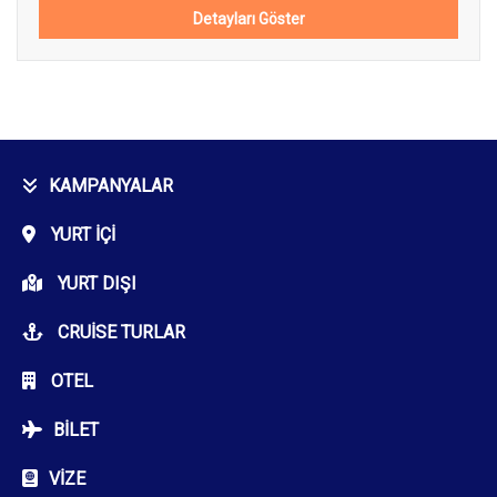
Detayları Göster
KAMPANYALAR
YURT İÇI
YURT DIŞI
CRUISE TURLAR
OTEL
BILET
VIZE