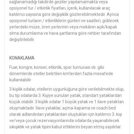
sağlanamadığı takdirde geziler yapılamamakta veya
opsiyonel tur / etkinlik fiyatları, içerik, kullanılacak araç
katılımcı sayısına göre değişiklik gösterebilmektedir. Ayrıca
opsiyonel turların / etkinliklerin günleri ve saatleri, gidilecek
yerlerdeki müze, ören yerlerinin veya mekânın açık/kapalı
olma durumlarına ve hava şartlarına göre rehber tarafından
değiştirilebilir.
KONAKLAMA
Fuar, kongre, konser, etkinlik, spor turnuvası vb. gibi
dönemlerde oteller belirtilen km’lerden fazla mesafede
kullanılabilir.
3 kişilik odalar, otellerin uygunluğuna göre verilebilmekte olup,
bu tip odalarda 3. Kişiye sunulan yatak, standart yataklardan
küçük olabilir. 3 kişilik odalar 1 büyük yatak ve 1 ilave yataktan
oluşmaktadır. İlave yataklar, açma-kapama ve coach bed
olarak adlandırılan yataklardan oluştukları için katılımcı 3. kişi
ve/veya çocuk rezervasyonlarında odalarda yaşanabilecek
sıkışıklık ve yatak tipini kabul ettiklerini beyan etmiş sayılırlar.