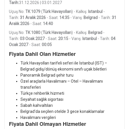
Tarih:
31.12.2026 | 03.01.2027
Uçuş No:
TK 1079
(
Türk Havayolları
) - Kalkış:
Istanbul
-
Tarih:
31 Aralık 2026
- Saat:
14:35
- Varış:
Belgrad
- Tarih:
31
Aralık 2026
- Saat:
14:40
Uçuş No:
TK 1080
(
Türk Havayolları
) - Kalkış:
Belgrad
-
Tarih:
03 Ocak 2027
- Saat:
20:15
- Varış:
Istanbul
- Tarih:
04
Ocak 2027
- Saat:
00:05
Fiyata Dahil Olan Hizmetler
Türk Havayolları tarifeli seferi ile İstanbul (IST) –
Belgrad gidiş/dönüş ekonomi sınıfı uçak biletleri
Panoramik Belgrad şehir turu
Özel araçlarla Havalimanı – Otel – Havalimanı
transferleri
Türkçe rehberlik hizmeti
Seyahat sağlık sigortası
Sabah kahvaltıları
Belgrad’da seçilen otelde 3 gece konaklamalar
Havalimanı vergileri
Fiyata Dahil Olmayan Hizmetler