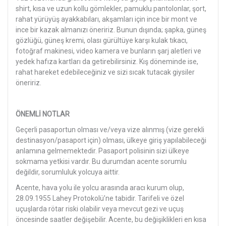
shirt, kısa ve uzun kollu gömlekler, pamuklu pantolonlar, şort,
rahat yürüyüş ayakkabıları, akşamları için ince bir mont ve
ince bir kazak almanızı öneririz. Bunun dışında; şapka, güneş
gözlüğü, güneş kremi, olası gürültüye karşı kulak tıkacı,
fotoğraf makinesi, video kamera ve bunların şarj aletleri ve
yedek hafıza kartları da getirebilirsiniz. Kış döneminde ise,
rahat hareket edebileceğiniz ve sizi sıcak tutacak giysiler
öneririz.
ÖNEMLİ NOTLAR
Geçerli pasaportun olması ve/veya vize alınmış (vize gerekli
destinasyon/pasaport için) olması, ülkeye giriş yapılabileceği
anlamına gelmemektedir. Pasaport polisinin sizi ülkeye
sokmama yetkisi vardır. Bu durumdan acente sorumlu
değildir, sorumluluk yolcuya aittir.
Acente, hava yolu ile yolcu arasında aracı kurum olup,
28.09.1955 Lahey Protokolü’ne tabidir. Tarifeli ve özel
uçuşlarda rötar riski olabilir veya mevcut gezi ve uçuş
öncesinde saatler değişebilir. Acente, bu değişiklikleri en kısa