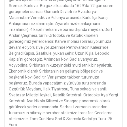
Sremski Karlovci. Bu güzel kasabada 1699’da 72 gün süren
görüşmeler sonrası Osmanlı Devleti ile Avusturya-
Macaristan-Venedik ve Polonya arasında Karlofça Barış
Anlaşması imzalanmıştır. Ziyaretimizde anlaşmanın
imzalandığı 4 kapılı mekânı ve burası dışında meydan, Dört
Arslan Çeşmesi, tarihi Ortodoks ve Katolik kiliseleri
göreceğimiz yerlerdendir. Kahve molası sonrası yolumuza
devam ediyoruz ve yol üzerinde Petrovaradin Kalesi'nde
Belgrad Kapısı, Saatkule, yukarı şehir, Uzun Kışla, Leopold
Kapısı'nı göreceğiz. Ardından Novi Sad’a varıyoruz.
Voyvodina, Sırbistan'ın kuzeyindeki multi etnik bir eyalettir.
Ekonomik olarak Sırbistan'ın en gelişmiş bölgesidir ve
başkenti Novi Sad’ tır. Varışımıza takiben turumuza
başlıyoruz. Burada yapacağımız yürüyüş turu sırasında
Özgürlük Meydanı, Halk Tiyatrosu, Tuna sokağı ve sahili,
Svetozar Miletiç Heykeli, Katolik Katedrali, Ortodoks Aya Yorgi
Katedrali, Aya Nikola Kilisesi ve Sinagog panoramik olarak
görülecek yerler arasındadır. Serbest zamanın ardından
turumuzun bitimiyle beraber otelimize transfer. Geceleme
otelimizde. Tam Gün Novi Sad & Sremski Karlofça Turu: 75
Euro