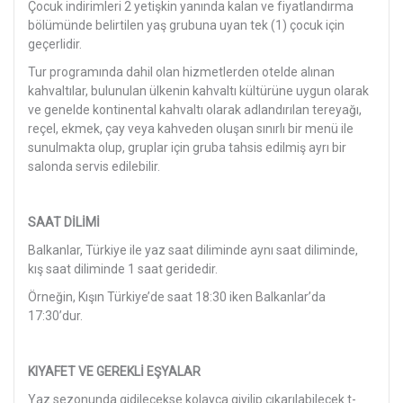
Çocuk indirimleri 2 yetişkin yanında kalan ve fiyatlandırma
bölümünde belirtilen yaş grubuna uyan tek (1) çocuk için
geçerlidir.
Tur programında dahil olan hizmetlerden otelde alınan
kahvaltılar, bulunulan ülkenin kahvaltı kültürüne uygun olarak
ve genelde kontinental kahvaltı olarak adlandırılan tereyağı,
reçel, ekmek, çay veya kahveden oluşan sınırlı bir menü ile
sunulmakta olup, gruplar için gruba tahsis edilmiş ayrı bir
salonda servis edilebilir.
SAAT DİLİMİ
Balkanlar, Türkiye ile yaz saat diliminde aynı saat diliminde,
kış saat diliminde 1 saat geridedir.
Örneğin, Kışın Türkiye’de saat 18:30 iken Balkanlar’da
17:30’dur.
KIYAFET VE GEREKLİ EŞYALAR
Yaz sezonunda gidilecekse kolayca giyilip çıkarılabilecek t-