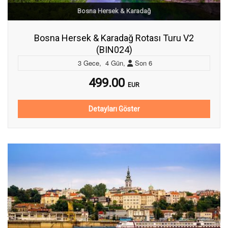
Bosna Hersek & Karadağ
Bosna Hersek & Karadağ Rotası Turu V2
(BIN024)
3
Gece
,
4
Gün
,
Son
6
499.00
EUR
Detayları Göster