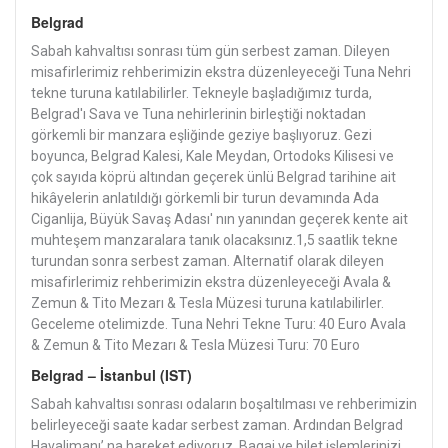
Belgrad
Sabah kahvaltısı sonrası tüm gün serbest zaman. Dileyen
misafirlerimiz rehberimizin ekstra düzenleyeceği Tuna Nehri
tekne turuna katılabilirler. Tekneyle başladığımız turda,
Belgrad'ı Sava ve Tuna nehirlerinin birleştiği noktadan
görkemli bir manzara eşliğinde geziye başlıyoruz. Gezi
boyunca, Belgrad Kalesi, Kale Meydan, Ortodoks Kilisesi ve
çok sayıda köprü altından geçerek ünlü Belgrad tarihine ait
hikâyelerin anlatıldığı görkemli bir turun devamında Ada
Ciganlija, Büyük Savaş Adası' nın yanından geçerek kente ait
muhteşem manzaralara tanık olacaksınız.1,5 saatlik tekne
turundan sonra serbest zaman. Alternatif olarak dileyen
misafirlerimiz rehberimizin ekstra düzenleyeceği Avala &
Zemun & Tito Mezarı & Tesla Müzesi turuna katılabilirler.
Geceleme otelimizde. Tuna Nehri Tekne Turu: 40 Euro Avala
& Zemun & Tito Mezarı & Tesla Müzesi Turu: 70 Euro
Belgrad – İstanbul (IST)
Sabah kahvaltısı sonrası odaların boşaltılması ve rehberimizin
belirleyeceği saate kadar serbest zaman. Ardından Belgrad
Havalimanı’ na hareket ediyoruz. Bagaj ve bilet işlemlerinizi