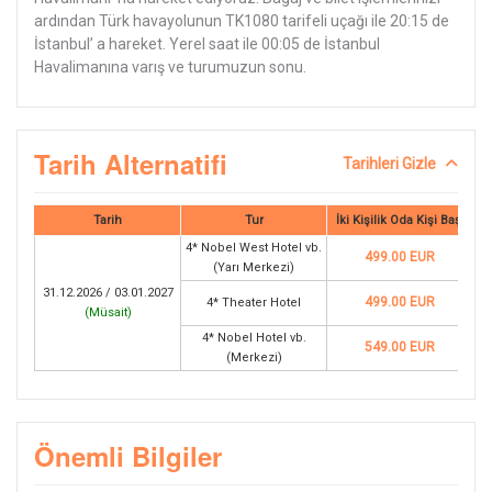
ardından Türk havayolunun TK1080 tarifeli uçağı ile 20:15 de
İstanbul’ a hareket. Yerel saat ile 00:05 de İstanbul
Havalimanına varış ve turumuzun sonu.
Tarih Alternatifi
Tarihleri Gizle
Tarih
Tur
İki Kişilik Oda Kişi Başı
4* Nobel West Hotel vb.
499.00 EUR
(Yarı Merkezi)
31.12.2026 / 03.01.2027
499.00 EUR
4* Theater Hotel
(
Müsait
)
4* Nobel Hotel vb.
549.00 EUR
(Merkezi)
Önemli Bilgiler