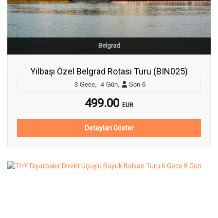
Belgrad
Yılbaşı Özel Belgrad Rotası Turu (BIN025)
3
Gece
,
4
Gün
,
Son
6
499.00
EUR
Detayları Göster