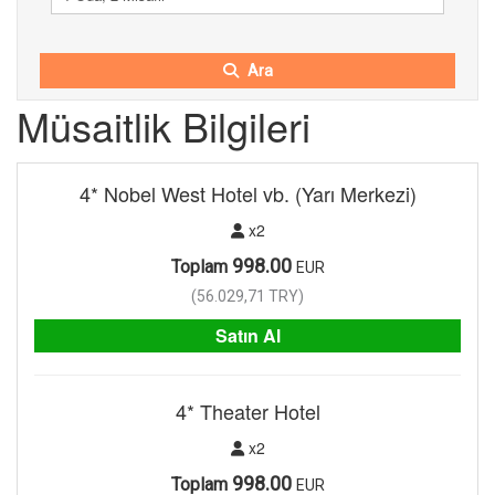
Ara
Müsaitlik Bilgileri
4* Nobel West Hotel vb. (Yarı Merkezi)
x2
998.00
Toplam
EUR
(
56.029,71
TRY
)
Satın Al
4* Theater Hotel
x2
998.00
Toplam
EUR