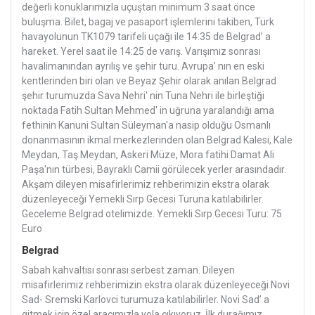
değerli konuklarımızla uçuştan minimum 3 saat önce
buluşma. Bilet, bagaj ve pasaport işlemlerini takiben, Türk
havayolunun TK1079 tarifeli uçağı ile 14:35 de Belgrad’ a
hareket. Yerel saat ile 14:25 de varış. Varışımız sonrası
havalimanından ayrılış ve şehir turu. Avrupa’ nın en eski
kentlerinden biri olan ve Beyaz Şehir olarak anılan Belgrad
şehir turumuzda Sava Nehri' nin Tuna Nehri ile birleştiği
noktada Fatih Sultan Mehmed' in uğruna yaralandığı ama
fethinin Kanuni Sultan Süleyman'a nasip olduğu Osmanlı
donanmasının ikmal merkezlerinden olan Belgrad Kalesi, Kale
Meydan, Taş Meydan, Askeri Müze, Mora fatihi Damat Ali
Paşa'nın türbesi, Bayraklı Camii görülecek yerler arasındadır.
Akşam dileyen misafirlerimiz rehberimizin ekstra olarak
düzenleyeceği Yemekli Sırp Gecesi Turuna katılabilirler.
Geceleme Belgrad otelimizde. Yemekli Sırp Gecesi Turu: 75
Euro
Belgrad
Sabah kahvaltısı sonrası serbest zaman. Dileyen
misafirlerimiz rehberimizin ekstra olarak düzenleyeceği Novi
Sad- Sremski Karlovci turumuza katılabilirler. Novi Sad’ a
gitmek için özel aracımızla yola çıkıyoruz. İlk durağımız